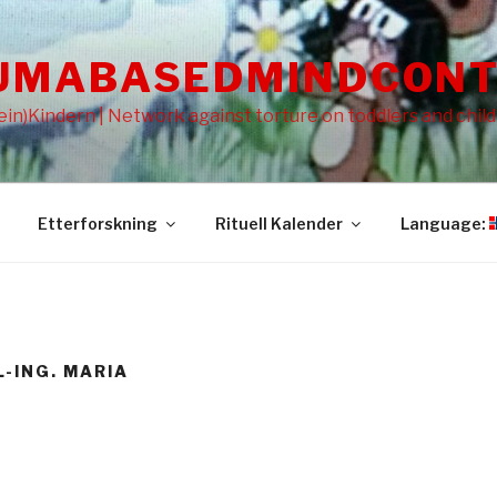
UMABASEDMINDCONT
in)Kindern | Network against torture on toddlers and chil
Etterforskning
Rituell Kalender
Language:
L-ING. MARIA