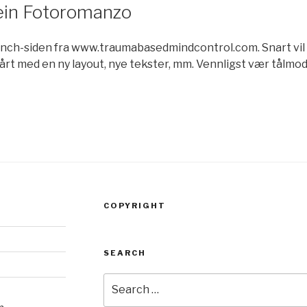
ein Fotoromanzo
unch-siden fra www.traumabasedmindcontrol.com. Snart vil 
årt med en ny layout, nye tekster, mm. Vennligst vær tålmodig 
COPYRIGHT
SEARCH
Search
for: