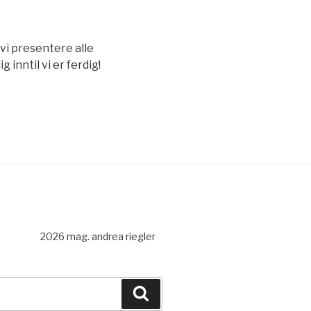
vi presentere alle
inntil vi er ferdig!
2026 mag. andrea riegler
Search