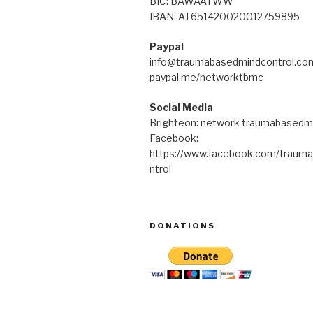
BIC: BAWAATWW
IBAN: AT651420020012759895
Paypal
info@traumabasedmindcontrol.co
paypal.me/networktbmc
Social Media
Brighteon: network traumabasedm
Facebook:
https://www.facebook.com/traum
ntrol
DONATIONS