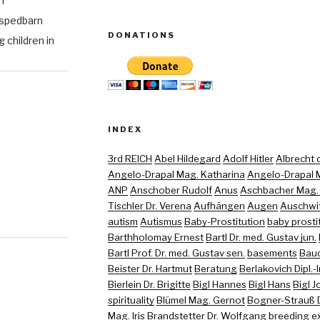
n
 spedbarn
DONATIONS
 children in
INDEX
3rd REICH
Abel Hildegard
Adolf Hitler
Albrecht di
Angelo-Drapal Mag. Katharina
Angelo-Drapal M
ANP
Anschober Rudolf
Anus
Aschbacher Mag. (
Tischler Dr. Verena
Aufhängen
Augen
Auschwi
autism
Autismus
Baby-Prostitution
baby prosti
Barthholomay Ernest
Bartl Dr. med. Gustav jun.
Bartl Prof. Dr. med. Gustav sen.
basements
Bau
Beister Dr. Hartmut
Beratung
Berlakovich Dipl.-
Bierlein Dr. Brigitte
Bigl Hannes
Bigl Hans
Bigl 
spirituality
Blümel Mag. Gernot
Bogner-Strauß D
Mag. Iris
Brandstetter Dr. Wolfgang
breeding e