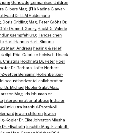
chung
Genocide
germanised children
re
Gilbers Mag. (FH) Nadine
Glawar-
ottwald Dr. LLM Heidemarie
. Doris
Gridling Mag. Peter
Gröhs Dr.
Götz Dr. med. Georg
Hackl Dr. Valerie
ndlungsempfehlung
Handzeichen
te
Hartl Hannes
Hartl Simone
utz Mag. Andreas
healing & relief
k dipl. Päd. Gabriele
Heinisch-Hosek
 Christina
Hochnetz Dr. Peter
Hoell
hofer Dr. Barbara
Hofer Norbert
-Zwettler Benjamin
Hohenberger-
Holocaust
horizontal collaboration
pl Dr. Michael
Höpler-Salat Mag.
arsson Mag. Iris
Inhuman or
ce
intergenerational abuse
Inthaler
raeli mk ultra
Istanbul-Protokoll
 Gerhard
jewish children
Jewish
ig-Kogler Dr. Elke
Johnston Miesha
 Dr. Elisabeth
Juschitz Mag. Elisabeth
Kainz Mag. Carmen
Kalcher DSA