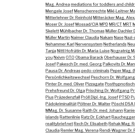
Mag. Andrea
mediations for toddlers and childr
Mengele Josef
Menschenrechte
Mikl-Leitner M
Mitterlehner Dr. Reinhold
Mitteräcker Mag. Ale
Moser Dr. Josef
Mossad/CIA
MPD
MR/CT
MRT
M
Skelett
Mühlbacher Dr. Thomas
Müller-Dachler D
Müller Martin
Naimer Claudia
Nakam
Nase
Nazi-
Nehammer Karl
Nervensystem
Netherlands
Neu
Tanja
Nittl Hofrätin Dr. Maria-Luise
Nogratnig M
you
Nxivm
O.T.O
Obama Barack
Oberhauser Dr. 
Josef
Pakesch Dr. med. Georg
Palkovits Dr. Ma
Pausa Dr. Andreas
pedo-criminals
Peper Mag. (
Persönlichkeitswechsel
Peschorn Dr. Wolfgang
Pinter Dr. med. Oliver
Pizzagate
Posthypnotisch
Prehsfreund Dr. Olga
Prisching Dr. Wolfgang
Pr
Pius
Präzedenzfall
Pröll Dipl.-Ing. Josef
PTSD
Pu
Pädokriminalität
Pöltner Dr. Walter
Pöschl DSA 
MMag. Dr. Susanne
Raith Dr. med. Johann
Ranie
islands
Rattenlinie
Ratz Dr. Eckhart
Rauchegger 
realitybrief.net
Rech Dr. Elisabeth
Rehak Mag. R
Claudia
Remler Mag. Verena
Rendi-Wagner Dr. 