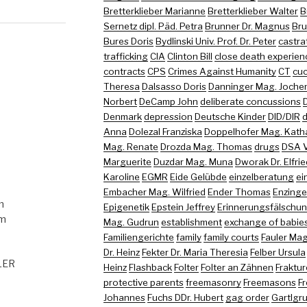
Bretterklieber Marianne
Bretterklieber Walter
B
Sernetz dipl. Päd. Petra
Brunner Dr. Magnus
Bru
Bures Doris
Bydlinski Univ. Prof. Dr. Peter
castra
trafficking
CIA
Clinton Bill
close death experien
contracts
CPS
Crimes Against Humanity
CT
cuc
Theresa
Dalsasso Doris
Danninger Mag. Joche
Norbert
DeCamp John
deliberate concussions
Denmark
depression
Deutsche Kinder
DID/DIR
d
Anna
Dolezal Franziska
Doppelhofer Mag. Kath
Mag. Renate
Drozda Mag. Thomas
drugs
DSA 
Marguerite
Duzdar Mag. Muna
Dworak Dr. Elfri
Karoline
EGMR
Eide Gelübde
einzelberatung
ei
Embacher Mag. Wilfried
Ender Thomas
Enzinger
m
Epigenetik
Epstein Jeffrey
Erinnerungsfälschu
om
Mag. Gudrun
establishment
exchange of babie
Familiengerichte
family
family courts
Fauler Mag
Dr. Heinz
Fekter Dr. Maria Theresia
Felber Ursula
GLER
Heinz
Flashback
Folter
Folter an Zähnen
Fraktu
protective parents
freemasonry
Freemasons
Fr
Johannes
Fuchs DDr. Hubert
gag order
Gartlgr