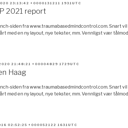
2020 23:13:42 +0000131211 1931UTC
IP 2021 report
unch-siden fra www.traumabasedmindcontrol.com. Snart vil 
årt med en ny layout, nye tekster, mm. Vennligst vær tålmodig 
2020 21:48:21 +00004829 1729UTC
en Haag
unch-siden fra www.traumabasedmindcontrol.com. Snart vil 
årt med en ny layout, nye tekster, mm. Vennligst vær tålmodig 
2016 02:52:25 +000052122 1631UTC