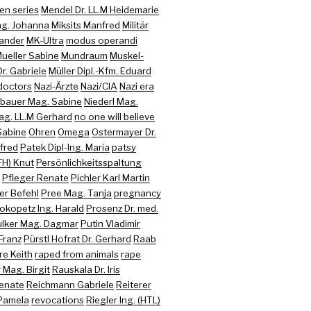
en series
Mendel Dr. LL.M Heidemarie
ag. Johanna
Miksits Manfred
Militär
xander
MK-Ultra
modus operandi
ueller Sabine
Mundraum
Muskel-
r. Gabriele
Müller Dipl.-Kfm. Eduard
doctors
Nazi-Ärzte
Nazi/CIA
Nazi era
bauer Mag. Sabine
Niederl Mag.
ag. LL.M Gerhard
no one will believe
Sabine
Ohren
Omega
Ostermayer Dr.
nfred
Patek Dipl-Ing. Maria
patsy
FH) Knut
Persönlichkeitsspaltung
Pfleger Renate
Pichler Karl Martin
er Befehl
Pree Mag. Tanja
pregnancy
okopetz Ing. Harald
Prosenz Dr. med.
lker Mag. Dagmar
Putin Vladimir
Franz
Pürstl Hofrat Dr. Gerhard
Raab
re Keith
raped from animals
rape
Mag. Birgit
Rauskala Dr. Iris
enate
Reichmann Gabriele
Reiterer
Pamela
revocations
Riegler Ing. (HTL)