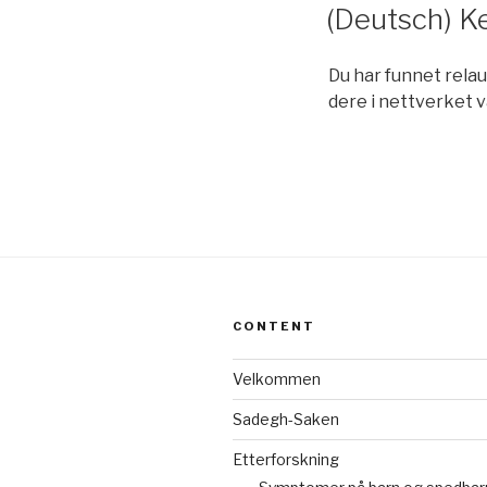
ON
(Deutsch) K
Du har funnet rela
dere i nettverket v
CONTENT
Velkommen
Sadegh-Saken
Etterforskning