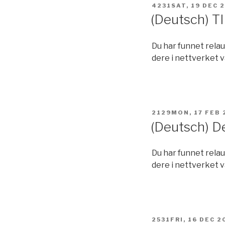
POSTED
4231SAT, 19 DEC 
ON
(Deutsch) T
Du har funnet rela
dere i nettverket v
POSTED
2129MON, 17 FEB 
ON
(Deutsch) D
Du har funnet rela
dere i nettverket v
POSTED
2531FRI, 16 DEC 