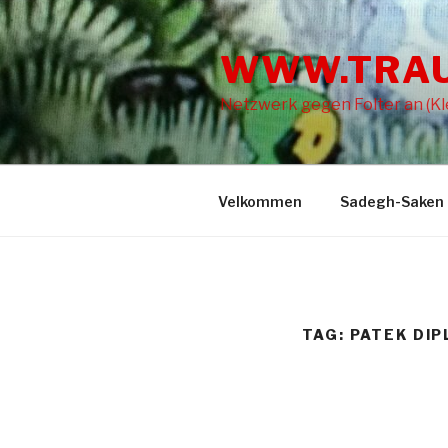
Skip
to
WWW.TRA
content
Netzwerk gegen Folter an (Kle
Velkommen
Sadegh-Saken
TAG: PATEK DIP