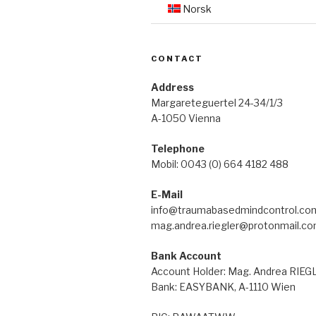
Norsk
CONTACT
Address
Margareteguertel 24-34/1/3
A-1050 Vienna
Telephone
Mobil: 0043 (0) 664 4182 488
E-Mail
info@traumabasedmindcontrol.co
mag.andrea.riegler@protonmail.c
Bank Account
Account Holder: Mag. Andrea RIE
Bank: EASYBANK, A-1110 Wien