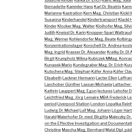
Bernadette
Kammler Hans
Karl Dr. Beatrix
Karma
Marianne
Kastration
Kern Mag. Christian
Kickl 
Susanna
Kinderhandel
Kindertransport
Klackl 
Kinder
Klocker Mag. Walter
Kloihofer Mag. Silvi
Judith
Kneissl Dr. Karin
Knopper-Spari Waltraud
Mag. Werner
Kohlendorfer Mag. Beate
Kolbing
Konzentrationslager
Korschelt Dr. Andrea
koste
Mag. Ingrid
Krasser Dr. Alexander
Kratky Dr. DI
Birgit
Krumpholz Wilma
Kubiczek MMag. Konra
Kunasek Mario
Kundegraber Mag. Dr. Erich
Kur
Kutschera Mag. Stephan
Käfer Anna
Käfer Cla
Elisabeth
Lackner Hermann
Lacter Ellen
Laffran
Laschober Günther
Lassan Michaela
Lattacher
Kathrin
Lauppert Mag. Egon
lectures
Lehofer D
Leichtfried Mag. Jörg
Lemaire MBA Frederick
Le
period
Liverpool Station
London
Lopatka Rein
Ludwig Dr. Michael
Luif Mag. Johann
Löger Har
Harald
Maierhofer Dr. med. Birgitta
Maleczky Dr.
on the Effective Investigation and Documentati
Christine
Mascha Mag. Bernhard
Matzi Dipl. päd