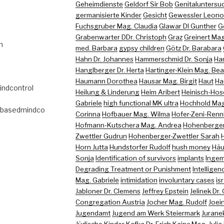
Geheimdienste
Geldorf Sir Bob
Genitaluntersu
germanisierte Kinder
Gesicht
Gewessler Leono
Fuchsgruber Mag. Claudia
Glawar DI Gunther
G
Grabenwarter DDr. Christoph
Graz
Greinert Mag
m
med. Barbara
gypsy children
Götz Dr. Barabara
Hahn Dr. Johannes
Hammerschmid Dr. Sonja
Ha
Hanglberger Dr. Herta
Hartinger-Klein Mag. Bea
Haumann Dorothea
Hausar Mag. Birgit
Haut
Ha
indcontrol
Heilung & Linderung
Heim Aribert
Heinisch-Hose
Gabriele
high functional MK ultra
Hochhold Mag.
abasedmindco
Corinna
Hofbauer Mag. Wilma
Hofer-Zeni-Renn
Hofmann-Kutschera Mag. Andrea
Hohenberger
Zwettler Gudrun
Hohenberger-Zwettler Sarah
Horn Jutta
Hundstorfer Rudolf
hush money
Häu
Sonja
Identification of survivors
implants
Ingem
Degrading Treatment or Punishment
Intelligen
Mag. Gabriele
intimidation
involuntary cases
is
Jabloner Dr. Clemens
Jeffrey Epstein
Jelinek Dr.
Congregation Austria
Jocher Mag. Rudolf
Joein
Jugendamt
Jugend am Werk Steiermark
Juranek
Jüdische Kinder
Kafka Dr. Erich
Kainc Mag. Julia