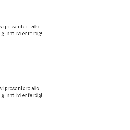
vi presentere alle
inntil vi er ferdig!
vi presentere alle
inntil vi er ferdig!