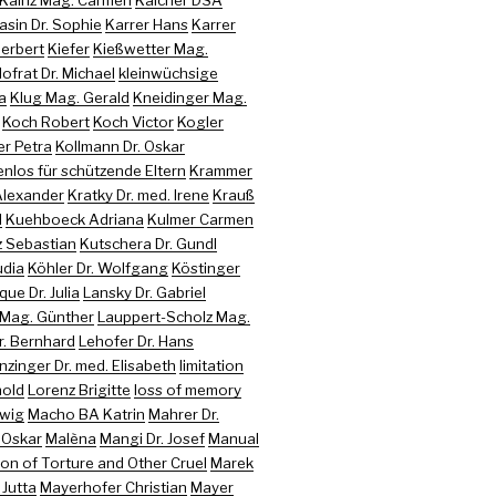
sin Dr. Sophie
Karrer Hans
Karrer
Herbert
Kiefer
Kießwetter Mag.
Hofrat Dr. Michael
kleinwüchsige
a
Klug Mag. Gerald
Kneidinger Mag.
Koch Robert
Koch Victor
Kogler
er Petra
Kollmann Dr. Oskar
nlos für schützende Eltern
Krammer
 Alexander
Kratky Dr. med. Irene
Krauß
d
Kuehboeck Adriana
Kulmer Carmen
z Sebastian
Kutschera Dr. Gundl
udia
Köhler Dr. Wolfgang
Köstinger
que Dr. Julia
Lansky Dr. Gabriel
 Mag. Günther
Lauppert-Scholz Mag.
r. Bernhard
Lehofer Dr. Hans
nzinger Dr. med. Elisabeth
limitation
hold
Lorenz Brigitte
loss of memory
twig
Macho BA Katrin
Mahrer Dr.
 Oskar
Malèna
Mangi Dr. Josef
Manual
on of Torture and Other Cruel
Marek
 Jutta
Mayerhofer Christian
Mayer