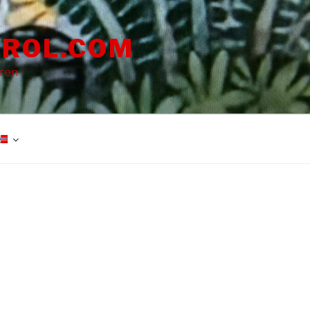
ROL.COM
dren