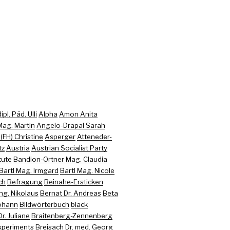
pl. Päd. Ulli
Alpha
Amon Anita
ag. Martin
Angelo-Drapal Sarah
FH) Christine
Asperger
Atteneder-
tz
Austria
Austrian Socialist Party
tute
Bandion-Ortner Mag. Claudia
Bartl Mag. Irmgard
Bartl Mag. Nicole
ch
Befragung
Beinahe-Ersticken
Ing. Nikolaus
Bernat Dr. Andreas
Beta
Johann
Bildwörterbuch
black
r. Juliane
Braitenberg-Zennenberg
xperiments
Breisach Dr. med. Georg