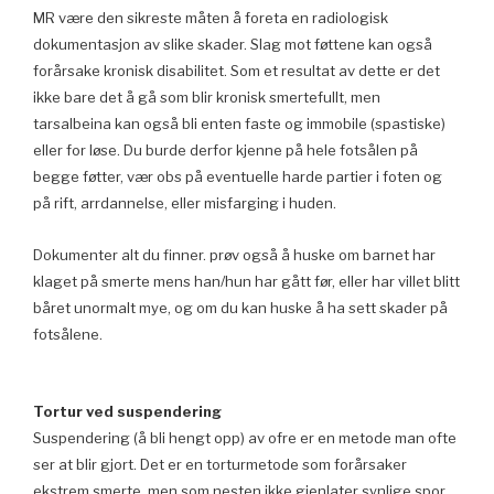
MR være den sikreste måten å foreta en radiologisk
dokumentasjon av slike skader. Slag mot føttene kan også
forårsake kronisk disabilitet. Som et resultat av dette er det
ikke bare det å gå som blir kronisk smertefullt, men
tarsalbeina kan også bli enten faste og immobile (spastiske)
eller for løse. Du burde derfor kjenne på hele fotsålen på
begge føtter, vær obs på eventuelle harde partier i foten og
på rift, arrdannelse, eller misfarging i huden.
Dokumenter alt du finner. prøv også å huske om barnet har
klaget på smerte mens han/hun har gått før, eller har villet blitt
båret unormalt mye, og om du kan huske å ha sett skader på
fotsålene.
Tortur ved suspendering
Suspendering (å bli hengt opp) av ofre er en metode man ofte
ser at blir gjort. Det er en torturmetode som forårsaker
ekstrem smerte, men som nesten ikke gjenlater synlige spor.