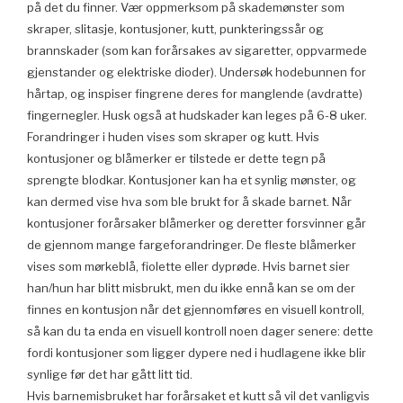
på det du finner. Vær oppmerksom på skademønster som
skraper, slitasje, kontusjoner, kutt, punkteringssår og
brannskader (som kan forårsakes av sigaretter, oppvarmede
gjenstander og elektriske dioder). Undersøk hodebunnen for
hårtap, og inspiser fingrene deres for manglende (avdratte)
fingernegler. Husk også at hudskader kan leges på 6-8 uker.
Forandringer i huden vises som skraper og kutt. Hvis
kontusjoner og blåmerker er tilstede er dette tegn på
sprengte blodkar. Kontusjoner kan ha et synlig mønster, og
kan dermed vise hva som ble brukt for å skade barnet. Når
kontusjoner forårsaker blåmerker og deretter forsvinner går
de gjennom mange fargeforandringer. De fleste blåmerker
vises som mørkeblå, fiolette eller dyprøde. Hvis barnet sier
han/hun har blitt misbrukt, men du ikke ennå kan se om der
finnes en kontusjon når det gjennomføres en visuell kontroll,
så kan du ta enda en visuell kontroll noen dager senere: dette
fordi kontusjoner som ligger dypere ned i hudlagene ikke blir
synlige før det har gått litt tid.
Hvis barnemisbruket har forårsaket et kutt så vil det vanligvis