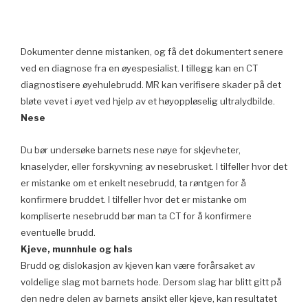
Dokumenter denne mistanken, og få det dokumentert senere
ved en diagnose fra en øyespesialist. I tillegg kan en CT
diagnostisere øyehulebrudd. MR kan verifisere skader på det
bløte vevet i øyet ved hjelp av et høyoppløselig ultralydbilde.
Nese
Du bør undersøke barnets nese nøye for skjevheter,
knaselyder, eller forskyvning av nesebrusket. I tilfeller hvor det
er mistanke om et enkelt nesebrudd, ta røntgen for å
konfirmere bruddet. I tilfeller hvor det er mistanke om
kompliserte nesebrudd bør man ta CT for å konfirmere
eventuelle brudd.
Kjeve, munnhule og hals
Brudd og dislokasjon av kjeven kan være forårsaket av
voldelige slag mot barnets hode. Dersom slag har blitt gitt på
den nedre delen av barnets ansikt eller kjeve, kan resultatet