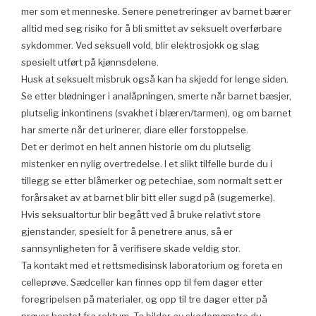
mer som et menneske. Senere penetreringer av barnet bærer
alltid med seg risiko for å bli smittet av seksuelt overførbare
sykdommer. Ved seksuell vold, blir elektrosjokk og slag
spesielt utført på kjønnsdelene.
Husk at seksuelt misbruk også kan ha skjedd for lenge siden.
Se etter blødninger i analåpningen, smerte når barnet bæsjer,
plutselig inkontinens (svakhet i blæren/tarmen), og om barnet
har smerte når det urinerer, diare eller forstoppelse.
Det er derimot en helt annen historie om du plutselig
mistenker en nylig overtredelse. I et slikt tilfelle burde du i
tillegg se etter blåmerker og petechiae, som normalt sett er
forårsaket av at barnet blir bitt eller sugd på (sugemerke).
Hvis seksualtortur blir begått ved å bruke relativt store
gjenstander, spesielt for å penetrere anus, så er
sannsynligheten for å verifisere skade veldig stor.
Ta kontakt med et rettsmedisinsk laboratorium og foreta en
celleprøve. Sædceller kan finnes opp til fem dager etter
foregripelsen på materialer, og opp til tre dager etter på
prøver hentet fra rektum. Ta bilder av skademønstre du