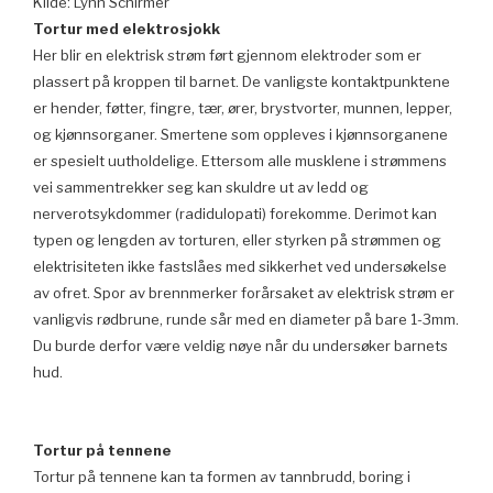
Kilde: Lynn Schirmer
Tortur med elektrosjokk
Her blir en elektrisk strøm ført gjennom elektroder som er
plassert på kroppen til barnet. De vanligste kontaktpunktene
er hender, føtter, fingre, tær, ører, brystvorter, munnen, lepper,
og kjønnsorganer. Smertene som oppleves i kjønnsorganene
er spesielt uutholdelige. Ettersom alle musklene i strømmens
vei sammentrekker seg kan skuldre ut av ledd og
nerverotsykdommer (radidulopati) forekomme. Derimot kan
typen og lengden av torturen, eller styrken på strømmen og
elektrisiteten ikke fastslåes med sikkerhet ved undersøkelse
av ofret. Spor av brennmerker forårsaket av elektrisk strøm er
vanligvis rødbrune, runde sår med en diameter på bare 1-3mm.
Du burde derfor være veldig nøye når du undersøker barnets
hud.
Tortur på tennene
Tortur på tennene kan ta formen av tannbrudd, boring i