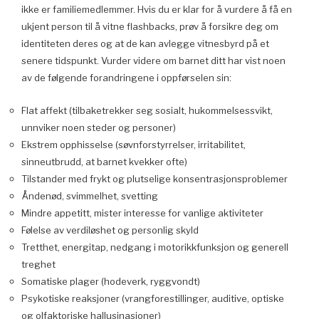
ikke er familiemedlemmer. Hvis du er klar for å vurdere å få en
ukjent person til å vitne flashbacks, prøv å forsikre deg om
identiteten deres og at de kan avlegge vitnesbyrd på et
senere tidspunkt. Vurder videre om barnet ditt har vist noen
av de følgende forandringene i oppførselen sin:
Flat affekt (tilbaketrekker seg sosialt, hukommelsessvikt,
unnviker noen steder og personer)
Ekstrem opphisselse (søvnforstyrrelser, irritabilitet,
sinneutbrudd, at barnet kvekker ofte)
Tilstander med frykt og plutselige konsentrasjonsproblemer
Åndenød, svimmelhet, svetting
Mindre appetitt, mister interesse for vanlige aktiviteter
Følelse av verdiløshet og personlig skyld
Tretthet, energitap, nedgang i motorikkfunksjon og generell
treghet
Somatiske plager (hodeverk, ryggvondt)
Psykotiske reaksjoner (vrangforestillinger, auditive, optiske
og olfaktoriske hallusinasjoner)