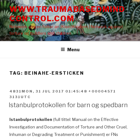
Skip
WWW.TRAUMABASEDMIND
to
CONTROL.COM
content
Netzwerk gegen Folter an (Klein)Kindern | Network against
torture on toddlers and children
Menu
TAG: BEINAHE-ERSTICKEN
POSTED
4831MON, 31 JUL 2017 01:45:48 +00004571
ON
3131UTC
Istanbulprotokollen for barn og spedbarn
Istanbulprotokollen
(full tittel: Manual on the Effective
Investigation and Documentation of Torture and Other Cruel,
Inhuman or Degrading Treatment or Punishment) er FNs