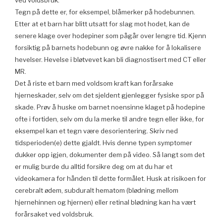
ved voldsbruk.
Tegn på dette er, for eksempel, blåmerker på hodebunnen.
Etter at et barn har blitt utsatt for slag mot hodet, kan de
senere klage over hodepiner som pågår over lengre tid. Kjenn
forsiktig på barnets hodebunn og øvre nakke for å lokalisere
hevelser. Hevelse i bløtvevet kan bli diagnostisert med CT eller
MR.
Det å riste et barn med voldsom kraft kan forårsake
hjerneskader, selv om det sjeldent gjenlegger fysiske spor på
skade. Prøv å huske om barnet noensinne klaget på hodepine
ofte i fortiden, selv om du la merke til andre tegn eller ikke, for
eksempel kan et tegn være desorientering. Skriv ned
tidsperioden(e) dette gjaldt. Hvis denne typen symptomer
dukker opp igjen, dokumenter dem på video. Så langt som det
er mulig burde du alltid forsikre deg om at du har et
videokamera for hånden til dette formålet. Husk at risikoen for
cerebralt ødem, subduralt hematom (blødning mellom
hjernehinnen og hjernen) eller retinal blødning kan ha vært
forårsaket ved voldsbruk.