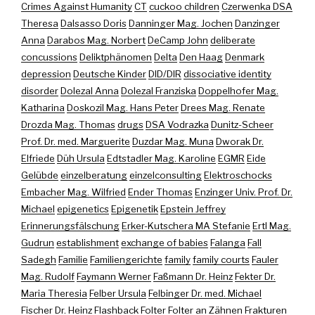
Crimes Against Humanity
CT
cuckoo children
Czerwenka DSA
Theresa
Dalsasso Doris
Danninger Mag. Jochen
Danzinger
Anna
Darabos Mag. Norbert
DeCamp John
deliberate
concussions
Deliktphänomen
Delta
Den Haag
Denmark
depression
Deutsche Kinder
DID/DIR
dissociative identity
disorder
Dolezal Anna
Dolezal Franziska
Doppelhofer Mag.
Katharina
Doskozil Mag. Hans Peter
Drees Mag. Renate
Drozda Mag. Thomas
drugs
DSA Vodrazka
Dunitz-Scheer
Prof. Dr. med. Marguerite
Duzdar Mag. Muna
Dworak Dr.
Elfriede
Düh Ursula
Edtstadler Mag. Karoline
EGMR
Eide
Gelübde
einzelberatung
einzelconsulting
Elektroschocks
Embacher Mag. Wilfried
Ender Thomas
Enzinger Univ. Prof. Dr.
Michael
epigenetics
Epigenetik
Epstein Jeffrey
Erinnerungsfälschung
Erker-Kutschera MA Stefanie
Ertl Mag.
Gudrun
establishment
exchange of babies
Falanga
Fall
Sadegh
Familie
Familiengerichte
family
family courts
Fauler
Mag. Rudolf
Faymann Werner
Faßmann Dr. Heinz
Fekter Dr.
Maria Theresia
Felber Ursula
Felbinger Dr. med. Michael
Fischer Dr. Heinz
Flashback
Folter
Folter an Zähnen
Frakturen