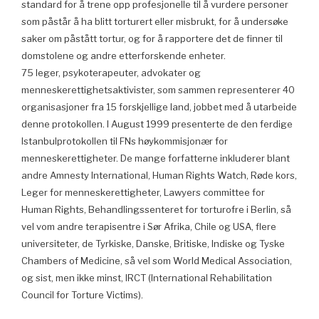
standard for å trene opp profesjonelle til å vurdere personer
som påstår å ha blitt torturert eller misbrukt, for å undersøke
saker om påstått tortur, og for å rapportere det de finner til
domstolene og andre etterforskende enheter.
75 leger, psykoterapeuter, advokater og
menneskerettighetsaktivister, som sammen representerer 40
organisasjoner fra 15 forskjellige land, jobbet med å utarbeide
denne protokollen. I August 1999 presenterte de den ferdige
Istanbulprotokollen til FNs høykommisjonær for
menneskerettigheter. De mange forfatterne inkluderer blant
andre Amnesty International, Human Rights Watch, Røde kors,
Leger for menneskerettigheter, Lawyers committee for
Human Rights, Behandlingssenteret for torturofre i Berlin, så
vel vom andre terapisentre i Sør Afrika, Chile og USA, flere
universiteter, de Tyrkiske, Danske, Britiske, Indiske og Tyske
Chambers of Medicine, så vel som World Medical Association,
og sist, men ikke minst, IRCT (International Rehabilitation
Council for Torture Victims).