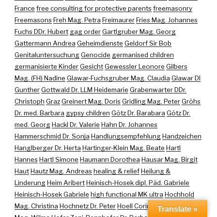
France
free consulting for protective parents
freemasonry
Freemasons
Freh Mag. Petra
Freimaurer
Fries Mag. Johannes
Fuchs DDr. Hubert
gag order
Gartlgruber Mag. Georg
Gattermann Andrea
Geheimdienste
Geldorf Sir Bob
Genitaluntersuchung
Genocide
germanised children
germanisierte Kinder
Gesicht
Gewessler Leonore
Gilbers
Mag. (FH) Nadine
Glawar-Fuchsgruber Mag. Claudia
Glawar DI
Gunther
Gottwald Dr. LLM Heidemarie
Grabenwarter DDr.
Christoph
Graz
Greinert Mag. Doris
Gridling Mag. Peter
Gröhs
Dr. med. Barbara
gypsy children
Götz Dr. Barabara
Götz Dr.
med. Georg
Hackl Dr. Valerie
Hahn Dr. Johannes
Hammerschmid Dr. Sonja
Handlungsempfehlung
Handzeichen
Hanglberger Dr. Herta
Hartinger-Klein Mag. Beate
Hartl
Hannes
Hartl Simone
Haumann Dorothea
Hausar Mag. Birgit
Haut
Hautz Mag. Andreas
healing & relief
Heilung &
Linderung
Heim Aribert
Heinisch-Hosek dipl. Päd. Gabriele
Heinisch-Hosek Gabriele
high functional MK ultra
Hochhold
Mag. Christina
Hochnetz Dr. Peter
Hoell Corinna
Hofbauer
Translate »