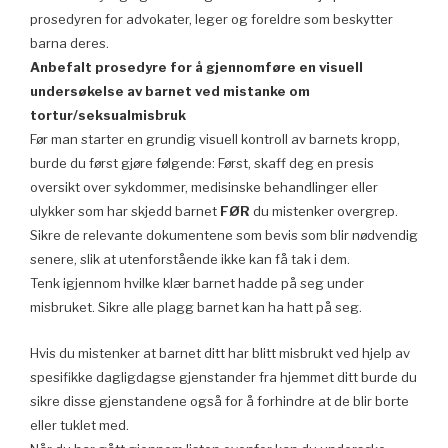
prosedyren for advokater, leger og foreldre som beskytter
barna deres.
Anbefalt prosedyre for å gjennomføre en visuell
undersøkelse av barnet ved mistanke om
tortur/seksualmisbruk
Før man starter en grundig visuell kontroll av barnets kropp,
burde du først gjøre følgende: Først, skaff deg en presis
oversikt over sykdommer, medisinske behandlinger eller
ulykker som har skjedd barnet
FØR
du mistenker overgrep.
Sikre de relevante dokumentene som bevis som blir nødvendig
senere, slik at utenforstående ikke kan få tak i dem.
Tenk igjennom hvilke klær barnet hadde på seg under
misbruket. Sikre alle plagg barnet kan ha hatt på seg.
Hvis du mistenker at barnet ditt har blitt misbrukt ved hjelp av
spesifikke dagligdagse gjenstander fra hjemmet ditt burde du
sikre disse gjenstandene også for å forhindre at de blir borte
eller tuklet med.