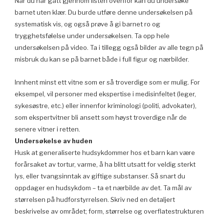
Når du har gått gjennom listen ovenfor kan du undersøke
barnet uten klær. Du burde utføre denne undersøkelsen på
systematisk vis, og også prøve å gi barnet ro og
trygghetsfølelse under undersøkelsen. Ta opp hele
undersøkelsen på video. Ta i tillegg også bilder av alle tegn på
misbruk du kan se på barnet både i full figur og nærbilder.
Innhent minst ett vitne som er så troverdige som er mulig. For
eksempel, vil personer med ekspertise i medisinfeltet (leger,
sykesøstre, etc.) eller innenfor kriminologi (politi, advokater),
som ekspertvitner bli ansett som høyst troverdige når de
senere vitner i retten.
Undersøkelse av huden
Husk at generaliserte hudsykdommer hos et barn kan være
forårsaket av tortur, varme, å ha blitt utsatt for veldig sterkt
lys, eller tvangsinntak av giftige substanser. Så snart du
oppdager en hudsykdom – ta et nærbilde av det. Ta mål av
størrelsen på hudforstyrrelsen. Skriv ned en detaljert
beskrivelse av området; form, størrelse og overflatestrukturen