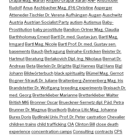
Drapal Mag. Martin
Angelo-Drapal Sarah
ANP
Anschober
Rudolf
Anus
Aschbacher Mag. (FH) Christine
Asperger
Atteneder-Tischler Dr. Verena
Aufhängen
Augen
Auschwitz
Austria
Austrian Socialist Party
autism
Autismus
Baby-
Prostitution
baby prostitute
Bandion-Ortner Mag. Claudia
Barthholomay Ernest
Bartl Dr. med. Gustav jun.
Bartl Mag.
Irmgard
Bartl Mag. Nicole
Bartl Prof. Dr. med. Gustav sen.
basements
Bauch
Befragung
Beinahe-Ersticken
Beister Dr.
Hartmut
Beratung
Berlakovich Dipl.-Ing. Nikolaus
Bernat Dr.
Andreas
Beta
Bierlein Dr. Brigitte
Bigl Hannes
Bigl Hans
Bigl
Johann
Bildwörterbuch
black spirituality
Blümel Mag. Gernot
Bogner-Strauß Dr. Juliane
Braitenberg-Zennenberg Mag. Iris
Brandstetter Dr. Wolfgang
breeding experiments
Breisach Dr.
med. Georg
Bretterklieber Marianne
Bretterklieber Walter
British MI6
Bronner Oscar
Brueckner-Sernetz dipl. Päd. Petra
Brunner Dr. Magnus
Brustkorb
Bubna-Litic Mag. Johanna
Bures Doris
Bydlinski Univ. Prof. Dr. Peter
castration
Chevalier
children trains
child trafficking
CIA
Clinton Bill
close death
experience
concentration camps
Consulting
contracts
CPS