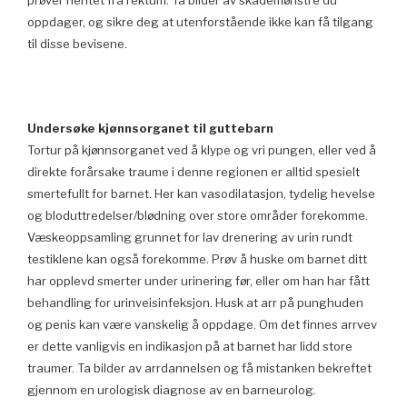
oppdager, og sikre deg at utenforstående ikke kan få tilgang
til disse bevisene.
Undersøke kjønnsorganet til guttebarn
Tortur på kjønnsorganet ved å klype og vri pungen, eller ved å
direkte forårsake traume i denne regionen er alltid spesielt
smertefullt for barnet. Her kan vasodilatasjon, tydelig hevelse
og bloduttredelser/blødning over store områder forekomme.
Væskeoppsamling grunnet for lav drenering av urin rundt
testiklene kan også forekomme. Prøv å huske om barnet ditt
har opplevd smerter under urinering før, eller om han har fått
behandling for urinveisinfeksjon. Husk at arr på punghuden
og penis kan være vanskelig å oppdage. Om det finnes arrvev
er dette vanligvis en indikasjon på at barnet har lidd store
traumer. Ta bilder av arrdannelsen og få mistanken bekreftet
gjennom en urologisk diagnose av en barneurolog.