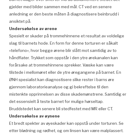
gjelder med bilder sammen med mål. CT ved en senere
anledning er den beste måten å diagnostisere beinbrudd i
ansiktet på.
Undersøkelse av ørene
Spesielt er skader på trommehinnene et resultat av voldelige
slag til barnets hode. En form for denne torturen er såkalt
«telefono», hvor begge ørene blir slått mot samtidig av to
håndflater. Trykket som oppstår i den ytre ørekanalen kan
forårsake at trommehinnene sprekker. Væske kan være
tilstede i mellomøret eller de ytre øregangene på barnet. En
ØNH spesialist kan diagnostisere slike rester i barns øre
gjennom laboratorieanalyse og gi bekreftelse til den
mistenkte opprinnelsen av disse skademønstrene. Samtidig er
det essensielt å teste barnet for mulige hørseltap.
Bruddstedet kan senere bli stedfestet med MR eller CT.
Undersøkelse av øynene
Et bredt spekter av øyeskader kan oppstå under torturen. Se
etter blødning og rødhet, og om linsen kan være malplassert.