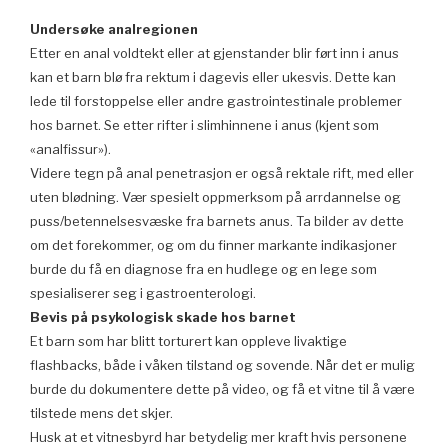
Undersøke analregionen
Etter en anal voldtekt eller at gjenstander blir ført inn i anus
kan et barn blø fra rektum i dagevis eller ukesvis. Dette kan
lede til forstoppelse eller andre gastrointestinale problemer
hos barnet. Se etter rifter i slimhinnene i anus (kjent som
«analfissur»).
Videre tegn på anal penetrasjon er også rektale rift, med eller
uten blødning. Vær spesielt oppmerksom på arrdannelse og
puss/betennelsesvæske fra barnets anus. Ta bilder av dette
om det forekommer, og om du finner markante indikasjoner
burde du få en diagnose fra en hudlege og en lege som
spesialiserer seg i gastroenterologi.
Bevis på psykologisk skade hos barnet
Et barn som har blitt torturert kan oppleve livaktige
flashbacks, både i våken tilstand og sovende. Når det er mulig
burde du dokumentere dette på video, og få et vitne til å være
tilstede mens det skjer.
Husk at et vitnesbyrd har betydelig mer kraft hvis personene