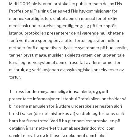
Midt i 2004 ble Istanbulprotokollen publisert som del av FNs
Proffesional Training Series ved FNs høykommisjonær for
menneskerettigheters embet som en manual for effektiv
medisinsk undersøkelse, og er tilgjengelig på flere språk.
Istanbulprotokollen presenterer de nåværende mulighetene
for å verifisere spor og bevis etter tortur, og skiller mellom
metoder for å diagnostisere fysiske symptomer på hud, ansikt,
tenner, bryst, mage, muskler, skjelettsystem, den urogenitale
kanal og nervesystemet som er resultat av flere former for
misbruk, og verifikasjonen av psykologiske konsekvenser av
tortur.
Til tross for den møysommelige innsamlede, og godt
presenterte informasjonen Istanbul Protokollen inneholder så
blir denne manualen for å utføre undersøkelser nesten aldri
brukt i saker (der det mistenkes at) voldtekt og tortur av små
barn har funnet sted. Ved å ha gjennomlest protokollen på
detaljnivå har nettverket traumabasedmindcontrol.com
samlet et nyttig og lettleselig dokument som hjelp til