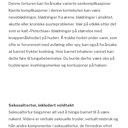
Denne torturen kan forårsake varierte senkomplikasjoner.
Kjente komplikasjoner i denne konteksten kan være
neseblødninger, blødninger fra ørene, blødninger i ansiktet,
akutte eller kroniske pusteproblemer. Vær på utkikk etter det
som er kalt «Petechiae» (blødninger på størrelse med
knappenålshoder) på huden. Å trykke hodet under vann, som
ofte er forurenset med avføring eller spy, kan også forårsake
at barnet frykter kvelning. Hvis barnet inhalerer vannet kan
dette føre til lungebetennelse. Du burde derfor være obs på
hudskraper, kvelningsmerker og kontusjoner på halsen.
Seksualtortur, inkludert voldtekt
Seksualtortur begynner alt ved å tvinge barnet til å være
nakent. Videre er verbale seksuelle trusler, verbalt misbruk og
hån andre komponenter i seksualtortur, de fornedrer ofret