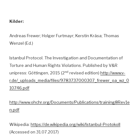
Kilder:
Andreas Frewer; Holger Furtmayr; Kerstin Krása; Thomas
Wenzel (Ed.)
Istanbul Protocol. The Investigation and Documentation of
Torture and Human Rights Violations. Published by V&R
nd
unipress: Göttingen, 2015 (2
revised edition)
http://www.v-
r.de/_uploads_media/files/9783737000307_frewer_oa_wz_0
10746.pdf
http://www.ohchr.org/Documents/Publications/training8Rev1e
n.pdf
Wikipedia:
https://de.wikipedia.org/wiki/Istanbul-Protokoll
(Accessed on 31.07.2017)