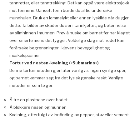
tannrøtter, eller tanntrekking. Det kan også være elektrosjokk
mot tennene. Uansett form burde du alltid undersøke
munnhulen. Bruk en lommelykt eller annen lyskilde når du gjør
dette. Ta bilder av skader du ser i tannkjøttet, og betennelse
av slimhinnen i munnen. Prøv å huske om barnet før har klaget
over smerte mens det tygger. Voldelige slag mot hodet kan
forårsake begrensninger i kjevens bevegelighet og
muskelspasmer.
Tortur ved nesten-kvelning («Submarino»)
Denne torturmetoden gjenlater vanligvis ingen synlige spor,
og barnet kommer seg fra det fysisk ganske raskt. Vanlige
metoder er som følger:
Å tre en plastpose over hodet
Å blokkere nesen og munnen
Kvelning, etterfulgt av innånding av pepper, støv eller sement