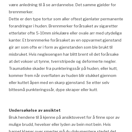
være anledning til å se arrdannelse. Det samme gjelder for
brennmerker.
Dette er den type tortur som aller oftest gjenlater permanente
forandringer i huden. Brennmerker forårsaket av sigaretter
etterlater ofte 5-10mm sirkulære eller ovale arr med utydelige
kanter. Et brennmerke forårsaket av en oppvarmet gjenstand
gir arr som ofte er i form av gjenstanden som ble brukt til
misbruket. Hvis neglesengen har blitt brent vil det forårsake
at det vokser ut tynne, tverrstripede og deformerte negler.
Traumatiske skader fra punkteringssår på huden, eller kutt,
kommer frem når overflaten av huden blir stukket gjennom
eller kuttet åpen med en skarp gjenstand. Se etter selv
bittesmå punkteringssår, dype skraper eller kutt.
Undersøkelse av ansiktet
Bruk hendene til å kjenne på ansiktsvevet for å finne spor av
mulige brudd, hevelser eller lyden av bein mot bein. Hvis
barnet klager over smerter må du dokumentere stedet det