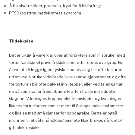
Å ha bisarre ideer, paranoia, frykt for å bli forfulgt
PTSD (posttraumatisk stress syndrom)
Tildekkelse
Det er viktig å være klar over at forbrytere som misbruker med
tortur kanskje vil prøve å skjule spor etter deres overgrep. For
å unnlate å legge igjen fysiske spor av slag blir ofte torturen
utført ved å bruke vide/brede ikke-skarpe gjenstander, og ofre
for torturen blir ofte pakket inn i tepper, eller ved falanga har
de på seg sko for å distribuere kraften fra de individuelle
slagene. Vridning av kroppsdeler, klemskader og kvelning er
likeens torturformer som er ment til å skape maksimal smerte
og lidelse med små sjanser for oppdagelse. Dette er også
grunnen til at våte håndklær/lommetørklær brukes når det blir
gitt elektrosjokk.