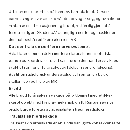
Utfør en mobilitetstest på hvert av barnets ledd. Dersom
barnet klager over smerte når det beveger seg, og hvis det er
mistanke om dislokasjoner og brudd, rettferdiggjør det å
foreta røntgen. Skader på/i sener, ligamenter og muskler er
derimot best å verifisere gjennom MR.
Det sentrale og perifere nervesystemet
Hvis tilstede bør du dokumentere disrupsjoner i motorikk,
gange og koordinasjon. Det samme gjelder håndledssvikt og
svakhet i armene (forårsaket av lidelser i senerefleksene).
Bestill en radiologisk undersøkelse av hjernen og bakre
skallegrop ved hjelp av MR.
Brudd
Alle brudd forårsakes av skade påført beinet med et ikke-
skarpt objekt med hjelp av mekanisk kraft. Røntgen av nye
brudd burde foretas av spesialister i traumeradiologi.
Traumatisk hjerneskade
Traumatisk hjerneskade er en av de vanligste konsekvensene