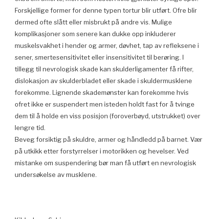
Forskjellige former for denne typen tortur blir utført. Ofre blir
dermed ofte slått eller misbrukt på andre vis. Mulige
komplikasjoner som senere kan dukke opp inkluderer
muskelsvakhet i hender og armer, døvhet, tap av refleksene i
sener, smertesensitivitet eller insensitivitet til berøring. I
tillegg til nevrologisk skade kan skulderligamenter få rifter,
dislokasjon av skulderbladet eller skade i skuldermusklene
forekomme. Lignende skademønster kan forekomme hvis
ofret ikke er suspendert men isteden holdt fast for å tvinge
dem til å holde en viss posisjon (foroverbøyd, utstrukket) over
lengre tid.
Beveg forsiktig på skuldre, armer og håndledd på barnet. Vær
på utkikk etter forstyrrelser i motorikken og hevelser. Ved
mistanke om suspendering bør man få utført en nevrologisk
undersøkelse av musklene.