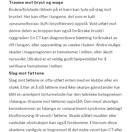
Traume mot bryst og mage
Brukne/bristede ribbein på et barn kan tyde på slag mot
brystet. Her kan rifter i lungene, det som er kalt
«pneumothorax» (luft i brysthinnen) oppstå. Vold utført mot
denne delen av kroppen kan også forårsake brudd i
ryggraden. En CT kan diagnostisere blødning forårsaket av
rift i lungen, eller oppsamling av væske i buken. Andre mulige
skader i mageregionen er hematomer i milten, eller akutt
nyresvikt. Ultralyd er et veldig godt hjelpemiddel for å
verifisere hematomer i milten.
Slag mot føttene
Slag mot føttene er ofte utført enten med en klubbe eller en
stokk. Etter at å slå føttene med ikke-skarpe gjenstander har
blitt en anerkjent torturmetode har den tekniske betegnelsen
«falanga» (traume mot føttene) oppstått. Den mest alvorlige
konsekvensen av falange er compartment syndrome (ødelagt
blodforsyning til vevet) i føttene. Skade påført muskler eller
vaskulær obstruksjon kan også forekomme. Ettersom disse
skadene vanligvis er begrenset til det myke vevet kan CT eller