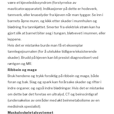
være et kjeveleddssyndrom (forstyrrelse av
masticatorapparatet). Indikasjoner på dette er hodeverk,
tannverk, eller knaselyder fra kjeven når man tygger. Se inn i
barnets åpne munn, og kikk etter skader i munnhulen og
blødning fra tannkjøttet. Smerter fra elektrisk strøm kan ha
gjort slik at barnet biter seg i tungen, bløtvevet i munnen, eller
leppene.
Hvis det er mistanke burde man få et eksemplar
tannlegejournalen (for å utelukke tidligere/eksisterende
skader). Brudd på kjeven kan bli presist diagnostisert ved
røntgen og MR.
Ribbein og mage
Bruk hendene og trykk forsiktig på ribbein og mage, både
foran og bak. Slag og spark kan forårsake skader og rifter i
indre organer, og også indre blødninger. Hvis det er mistanke
om dette bør det foretas en ultralyd, CT og beinscintigraf
(undersøkelse av områder med økt beinmetabolisme av en
medisinsk spesialist).
Muskuloskeletalsystemet