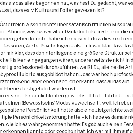
as als das alles begonnen hat, was hast Du gedacht, was e
usst, dass es MK ultra und Folter gewesen ist?
 Österreich wissen nichts über satanisch rituellen Missbrau
eine Ahnung was los war aber Dank der Informationen, die 
innen geben konnte, habe ich realisiert, dass diese extrem
rofessoren, Ärzte, Psychologen – also mir war klar, dass das 
ar mir klar, dass dahinterliegend eine größere Struktur sein
olche Risiken eingegangen wären, andererseits sie nicht i
erartig professionell durchzuführen, weißt Du, alleine die Ar
byprostituierte ausgebildet haben… das war hoch professio
zzerreißend, aber eben habe ich erkannt, dass all das auf
r Ebene durchgeführt worden ist.
wo er seine Persönlichkeiten gewechselt hat – Ich habe es
 hat seinen (Bewusstseins)Modus gewechselt“, weil, ich ebe
 gespaltene Persönlichkeit hatte also eine zielgerichtete/a
tiple Persönlichkeitsstörung hatte – ich habe es damals n
, wie ich es wahrgenommen hatte: Es gab auch einen Pers
r erkennen konnte oder gesehen hat. Ich war mit ihm auf 