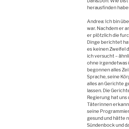
Dan&Don: Wie bist 
herausfinden habe
Andrea: Ich bin übe
war. Nachdem er an
er plötzlich die f
Dinge berichtet ha
es keinen Zweifel 
ich versucht – ähn
ohne irgendetwas ü
begonnen alles Zeil
Sprache, seine Kör
alles an Gerichte 
lassen. Die Gerich
Regierung hat uns 
Täterinnen erkannt
seine Programmiere
gesund und hätte n
Sündenbock und da