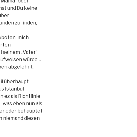
r „Mama“ oder
st und Du keine
über
anden zu finden,
geboten, mich
erten
i seinem „Vater“
r aufweisen würde…
aben abgelehnt,
eil überhaupt
s Istanbul
 es als Richtlinie
 – was eben nun als
über oder behauptet
ch niemand diesen