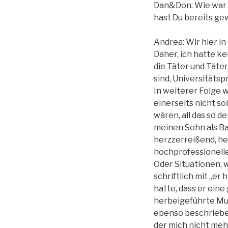
Dan&Don: Wie war d
hast Du bereits gew
Andrea: Wir hier in
Daher, ich hatte k
die Täter und Täter
sind, Universitätsp
In weiterer Folge w
einerseits nicht s
wären, all das so d
meinen Sohn als Ba
herzzerreißend, her
hochprofessionelle
Oder Situationen, 
schriftlich mit „er
hatte, dass er eine
herbeigeführte Mul
ebenso beschrieben
der mich nicht meh