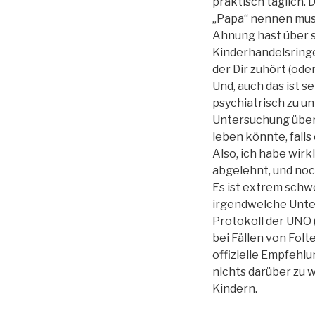
praktisch täglich.
„Papa“ nennen mus
Ahnung hast über s
Kinderhandelsringe
der Dir zuhört (oder 
Und, auch das ist 
psychiatrisch zu un
Untersuchung über
leben könnte, falls
Also, ich habe wirk
abgelehnt, und no
Es ist extrem schwe
irgendwelche Unter
Protokoll der UNO (
bei Fällen von Folt
offizielle Empfehl
nichts darüber zu 
Kindern.