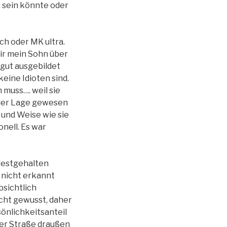
s sein könnte oder
ch oder MK ultra.
mir mein Sohn über
 gut ausgebildet
keine Idioten sind.
 muss…. weil sie
n der Lage gewesen
t und Weise wie sie
nell. Es war
 festgehalten
n nicht erkannt
bsichtlich
icht gewusst, daher
önlichkeitsanteil
der Straße draußen