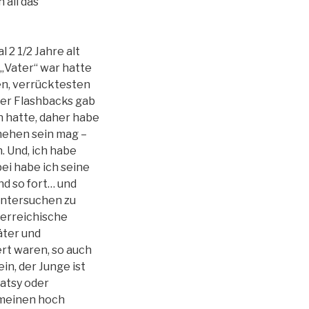
 all das
 2 1/2 Jahre alt
 „Vater“ war hatte
en, verrücktesten
ser Flashbacks gab
n hatte, daher habe
hehen sein mag –
. Und, ich habe
bei habe ich seine
nd so fort… und
 untersuchen zu
terreichische
äter und
rt waren, so auch
n, der Junge ist
Patsy oder
 meinen hoch