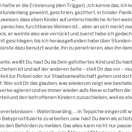
 hatte er die Erinnerung (den Trigger) „Ich kenne das, ich 
 stundenlang geweint, geschrien, gezittert, in totaler Panik –
uweisen, dass eben Kinder auf unterschiedliche Arten weine
 panisches, furchtbares Weinen ist… aber an sich merkt man
ck, er weinte also wie verrückt und zuerst habe ich gedacht,
it geschlagen, bis ich herausgefunden habe über Stunden
obürste dazu benutzt wurde, ihn zu penetrieren, also ihn dami
Seite, weißt Du, hast Du da Dein gefoltertes Kind und Du has
chehen ist und auf der anderen Seite – stell Dir das vor – mu
eil zur Polizei oder zur Staatsanwaltschaft gehen und dort 
 Wer soll Dir das glauben, was wiederum zeigt wie bestialisc
rke agieren und es immer wieder aufs Neue schaffen die S
teil und den betroffenen Kindern zuzuschieben, weil es e
ltererlebnissen – Waterboarding, … in Teppiche eingerollt
ls Babyprostituierte zu arbeiten, usw. hast Du dann als schüt
les den Behörden zu melden. Das alles kann nicht nur passie