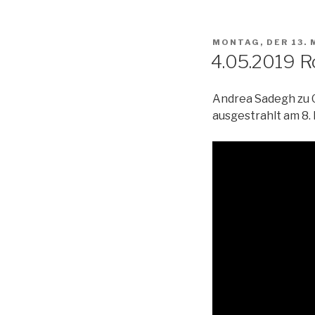
VERÖFFENTLICHT
MONTAG, DER 13. 
AM
4.05.2019 R
Andrea Sadegh zu G
ausgestrahlt am 8. 