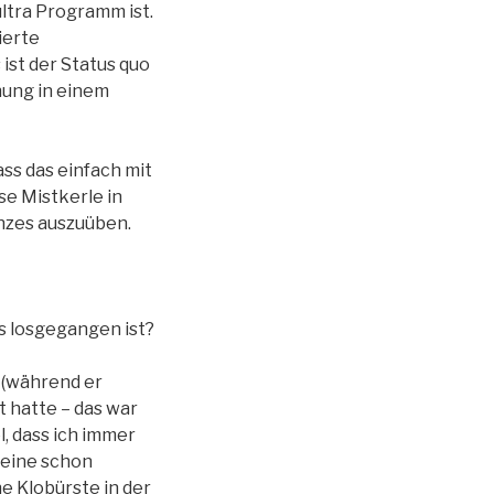
ultra Programm ist.
ierte
st der Status quo
chung in einem
ss das einfach mit
e Mistkerle in
anzes auszuüben.
s losgegangen ist?
t (während er
t hatte – das war
, dass ich immer
lleine schon
ne Klobürste in der