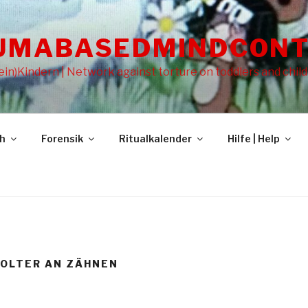
UMABASEDMINDCONT
in)Kindern | Network against torture on toddlers and chil
gh
Forensik
Ritualkalender
Hilfe | Help
FOLTER AN ZÄHNEN