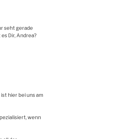
Ihr seht gerade
 es Dir, Andrea?
st hier bei uns am
pezialisiert, wenn