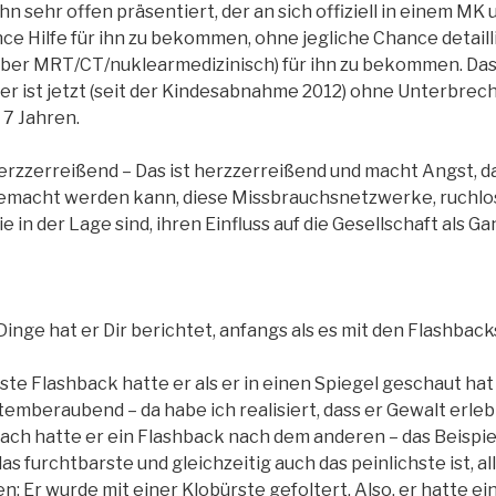
n sehr offen präsentiert, der an sich offiziell in einem MK 
ce Hilfe für ihn zu bekommen, ohne jegliche Chance detaill
er MRT/CT/nuklearmedizinisch) für ihn zu bekommen. Das i
so er ist jetzt (seit der Kindesabnahme 2012) ohne Unterbre
 7 Jahren.
erzzerreißend – Das ist herzzerreißend und macht Angst, da
emacht werden kann, diese Missbrauchsnetzwerke, ruchlos
 in der Lage sind, ihren Einfluss auf die Gesellschaft als G
nge hat er Dir berichtet, anfangs als es mit den Flashback
ste Flashback hatte er als er in einen Spiegel geschaut ha
temberaubend – da habe ich realisiert, dass er Gewalt erleb
ach hatte er ein Flashback nach dem anderen – das Beispiel
as furchtbarste und gleichzeitig auch das peinlichste ist, a
n: Er wurde mit einer Klobürste gefoltert. Also, er hatte ei