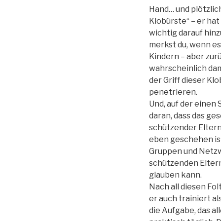
Hand… und plötzlich
Klobürste“ – er hat
wichtig darauf hinz
merkst du, wenn es
Kindern – aber zurü
wahrscheinlich dam
der Griff dieser Kl
penetrieren.
Und, auf der einen 
daran, dass das ges
schützender Elternt
eben geschehen ist.
Gruppen und Netzwe
schützenden Eltern
glauben kann.
Nach all diesen Fo
er auch trainiert a
die Aufgabe, das al