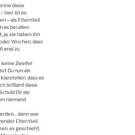
kenne diese
 hier ist es
n – als Elternteil
 es bei allen
 ja, sie haben ihn
 oder Wochen, dass
t anal zu
t keine Zweifel
sst Du nun als
klarstellen, dass es
h brilliant diese
chuld Dir als
ben niemand
 werden… dann war
zender Elternteil
ren, es geschieht,