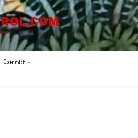
ROL.COM
dren
Über mich