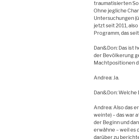
traumatisierten Soh
Ohne jegliche Chan
Untersuchungen (üb
jetzt seit 2011, al
Programm, das seit
Dan&Don: Das ist h
der Bevölkerung g
Machtpositionen die
Andrea: Ja.
Dan&Don: Welche Di
Andrea: Also das er
weinte) – das war a
der Beginn und dan
erwähne – weil es d
darüber zu berichte