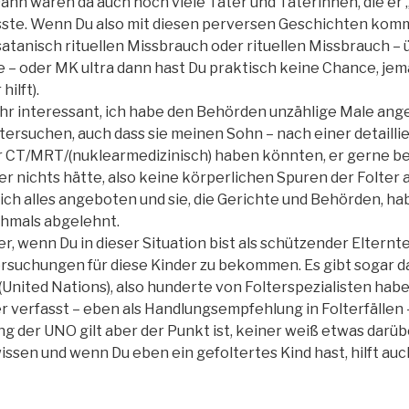
 Dann waren da auch noch viele Täter und Täterinnen, die e
ste. Wenn Du also mit diesen perversen Geschichten komm
atanisch rituellen Missbrauch oder rituellen Missbrauch – 
 – oder MK ultra dann hast Du praktisch keine Chance, jem
hilft).
sehr interessant, ich habe den Behörden unzählige Male an
tersuchen, auch dass sie meinen Sohn – nach einer detailli
 CT/MRT/(nuklearmedizinisch) haben könnten, er gerne be
 er nichts hätte, also keine körperlichen Spuren der Folte
lich alles angeboten und sie, die Gerichte und Behörden, h
chmals abgelehnt.
r, wenn Du in dieser Situation bist als schützender Elternt
suchungen für diese Kinder zu bekommen. Es gibt sogar da
United Nations), also hunderte von Folterspezialisten haben
er verfasst – eben als Handlungsempfehlung in Folterfällen
ung der UNO gilt aber der Punkt ist, keiner weiß etwas dar
wissen und wenn Du eben ein gefoltertes Kind hast, hilft au