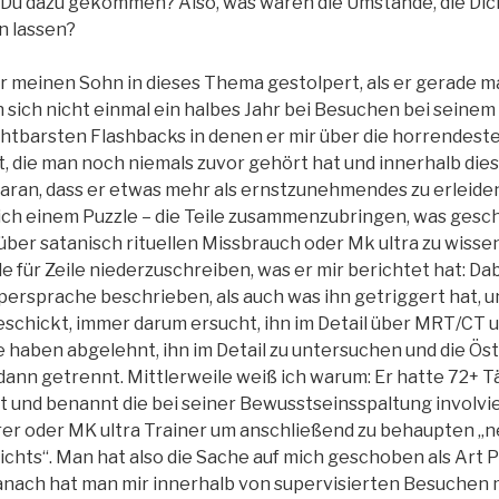
Du dazu gekommen? Also, was waren die Umstände, die Dich
n lassen?
r meinen Sohn in dieses Thema gestolpert, als er gerade mal
 sich nicht einmal ein halbes Jahr bei Besuchen bei seinem
urchtbarsten Flashbacks in denen er mir über die horrendest
t, die man noch niemals zuvor gehört hat und innerhalb die
daran, dass er etwas mehr als ernstzunehmendes zu erleide
lich einem Puzzle – die Teile zusammenzubringen, was gesc
ber satanisch rituellen Missbrauch oder Mk ultra zu wissen
e für Zeile niederzuschreiben, was er mir berichtet hat: Da
persprache beschrieben, als auch was ihn getriggert hat, u
geschickt, immer darum ersucht, ihn im Detail über MRT/CT
te haben abgelehnt, ihn im Detail zu untersuchen und die Ös
dann getrennt. Mittlerweile weiß ich warum: Er hatte 72+ T
 und benannt die bei seiner Bewusstseinsspaltung involvie
r oder MK ultra Trainer um anschließend zu behaupten „nei
ichts“. Man hat also die Sache auf mich geschoben als Art 
nach hat man mir innerhalb von supervisierten Besuchen