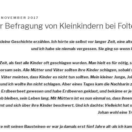
. NOVEMBER 2017
r Befragung von Kleinkindern bei Fol
kleine Geschichte erzählen. Ich hörte sie selbst vor langer Zeit, eine alt
und ich habe sie niemals vergessen. Sie ging so-wenn 
Zeit, als fast alle Kinder oft geschlagen wurden. Man hielt es für nötig, 
horsam sein. Alle Mütter und Väter sollten ihre Kinder schlagen, sobald
äter meinten, dass Kinder es nicht tun sollten. Mein kleiner Junge, Joh
l und ich wollte ihn nicht schlagen. Aber eines Tages kam die Nachbarin 
em Erdbeerbeet gewesen und habe Erdbeeren geklaut, und bekäme er jet
b bleiben, sein Leben lang. Mit Müttern ist es nun einmal so, dass ihn
und sich über ihre Kinder beschwert. Und ich dachte: Vielleicht hat si
Johan wohl eine T
te mit seinen Bausteinen-er war ja damals erst fünf Jahre alt-als ich ka