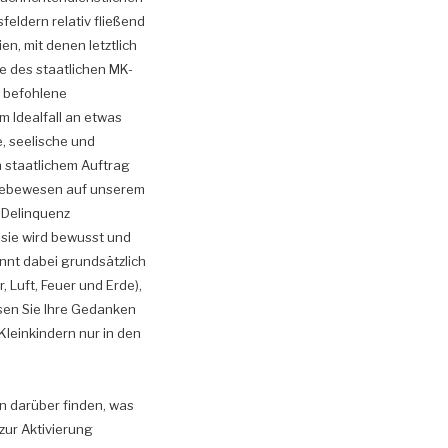
eldern relativ fließend
n, mit denen letztlich
e des staatlichen MK-
r befohlene
m Idealfall an etwas
, seelische und
in staatlichem Auftrag
 Lebewesen auf unserem
n Delinquenz
, sie wird bewusst und
ennt dabei grundsätzlich
, Luft, Feuer und Erde),
ösen Sie Ihre Gedanken
Kleinkindern nur in den
n darüber finden, was
zur Aktivierung