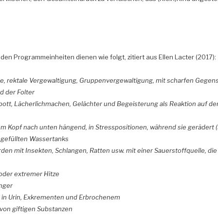
den Programmeinheiten dienen wie folgt, zitiert aus Ellen Lacter (2017):
le, rektale Vergewaltigung, Gruppenvergewaltigung, mit scharfen Gegen
 der Folter
pott, Lächerlichmachen, Gelächter und Begeisterung als Reaktion auf d
m Kopf nach unten hängend, in Stresspositionen, während sie gerädert 
s gefüllten Wassertanks
en mit Insekten, Schlangen, Ratten usw. mit einer Sauerstoffquelle, die
oder extremer Hitze
nger
r in Urin, Exkrementen und Erbrochenem
on giftigen Substanzen