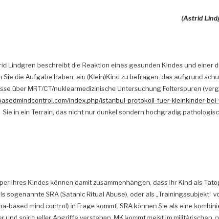
(Astrid Lind
rid Lindgren beschreibt die Reaktion eines gesunden Kindes und einer d
Sie die Aufgabe haben, ein (Klein)Kind zu befragen, das aufgrund schu
se über MRT/CT/nuklearmedizinische Untersuchung Folterspuren (vergl
basedmindcontrol.com/index.php/istanbul-protokoll-fuer-kleinkinder-bei-
Sie in ein Terrain, das nicht nur dunkel sondern hochgradig pathologisc
per Ihres Kindes können damit zusammenhängen, dass Ihr Kind als Tatopf
ls sogenannte SRA (Satanic Ritual Abuse), oder als „Trainingssubjekt“ 
ma-based mind control) in Frage kommt. SRA können Sie als eine kombi
er und spiritueller Angriffe verstehen. MK kommt meist im militärischen,