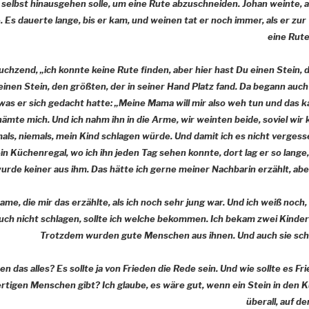
elbst hinausgehen solle, um eine Rute abzuschneiden. Johan weinte, als
Es dauerte lange, bis er kam, und weinen tat er noch immer, als er zur
eine Rute
uchzend, „ich konnte keine Rute finden, aber hier hast Du einen Stein, 
einen Stein, den größten, der in seiner Hand Platz fand. Da begann auch
 was er sich gedacht hatte: „Meine Mama will mir also weh tun und das k
hämte mich. Und ich nahm ihn in die Arme, wir weinten beide, soviel wir
emals, niemals, mein Kind schlagen würde. Und damit ich es nicht verge
ein Küchenregal, wo ich ihn jeden Tag sehen konnte, dort lag er so lange,
urde keiner aus ihm. Das hätte ich gerne meiner Nachbarin erzählt, abe
Dame, die mir das erzählte, als ich noch sehr jung war. Und ich weiß noch,
ch nicht schlagen, sollte ich welche bekommen. Ich bekam zwei Kinder 
Trotzdem wurden gute Menschen aus ihnen. Und auch sie schl
n das alles? Es sollte ja von Frieden die Rede sein. Und wie sollte es Fr
ertigen Menschen gibt? Ich glaube, es wäre gut, wenn ein Stein in den K
überall, auf d