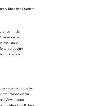
gren: Über den Frieden)
urchschnittlich
lmedizinischer
eiche Istanbul-
folterverdacht
/)
h und krank ist.
er satanisch-ritueller
von traumabasiertem
nierte Anwendung
 nachrichtendienstlichen