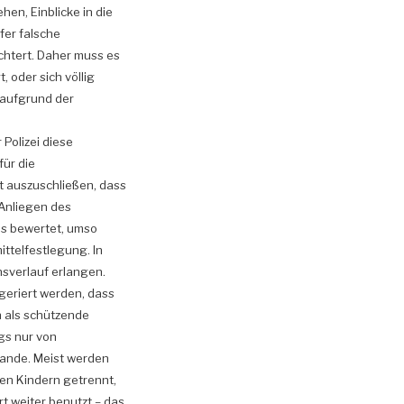
en, Einblicke in die
fer falsche
chtert. Daher muss es
 oder sich völlig
t aufgrund der
Polizei diese
für die
t auszuschließen, dass
 Anliegen des
ils bewertet, umso
ttelfestlegung. In
nsverlauf erlangen.
geriert werden, dass
n als schützende
ngs nur von
tande. Meist werden
nen Kindern getrennt,
t weiter benutzt – das