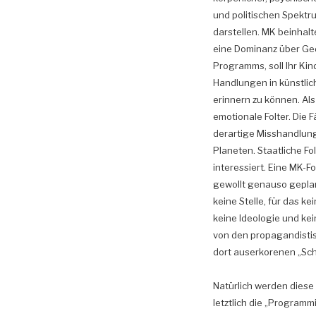
und politischen Spektru
darstellen. MK beinhalt
eine Dominanz über Ged
Programms, soll Ihr Ki
Handlungen in künstlich
erinnern zu können. Al
emotionale Folter. Die 
derartige Misshandlun
Planeten. Staatliche Fol
interessiert. Eine MK-F
gewollt genauso geplant
keine Stelle, für das ke
keine Ideologie und kei
von den propagandistisc
dort auserkorenen „Schu
Natürlich werden diese
letztlich die „Programm