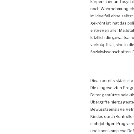
körperlicher und psychis
nach Wahrnehmung eines 
im Idealfall ohne selbs
gekrönt ist, hat das p
entgegen aller Maßstäb
letztlich die gewaltsa
verknüpft ist, sind in 
Sozialwissenschaften, Ph
Diese bereits skizziert
Die eingesetzten Progr
Folter gestützte selek
Übergriffe hierzu gest
Bewusstseinslage getrü
Kindes durch Kontroll
mehrjährigen Programmi
und kann komplexe Befe