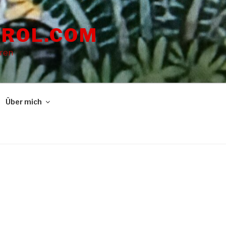
ROL.COM
dren
Über mich