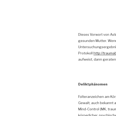
Dieses Vorwort von Ast
gesunden Mutter. Wenn 
Untersuchungsergebnis
Protokoll
http://trauma
aufweist, dann geraten 
Deliktphänomen
Folteranzeichen am Kör
Gewalt, auch bekannt a
Mind-Control (MK, trau
körperlicher, psychisch