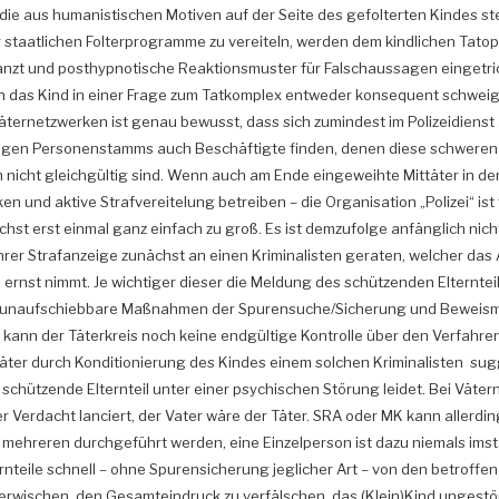
ie aus humanistischen Motiven auf der Seite des gefolterten Kindes steh
r staatlichen Folterprogramme zu vereiteln, werden dem kindlichen Tatop
nzt und posthypnotische Reaktionsmuster für Falschaussagen eingetri
n das Kind in einer Frage zum Tatkomplex entweder konsequent schweigt,
 Täternetzwerken ist genau bewusst, dass sich zumindest im Polizeidiens
tigen Personenstamms auch Beschäftigte finden, denen diese schweren
nicht gleichgültig sind. Wenn auch am Ende eingeweihte Mittäter in der 
ken und aktive Strafvereitelung betreiben – die Organisation „Polizei“ ist 
hst erst einmal ganz einfach zu groß. Es ist demzufolge anfänglich nich
Ihrer Strafanzeige zunächst an einen Kriminalisten geraten, welcher das
 ernst nimmt. Je wichtiger dieser die Meldung des schützenden Elternte
er unaufschiebbare Maßnahmen der Spurensuche/Sicherung und Beweismi
 kann der Täterkreis noch keine endgültige Kontrolle über den Verfahre
äter durch Konditionierung des Kindes einem solchen Kriminalisten sug
schützende Elternteil unter einer psychischen Störung leidet. Bei Väter
der Verdacht lanciert, der Vater wäre der Täter. SRA oder MK kann allerdi
 mehreren durchgeführt werden, eine Einzelperson ist dazu niemals ims
nteile schnell – ohne Spurensicherung jeglicher Art – von den betroffe
erwischen, den Gesamteindruck zu verfälschen, das (Klein)Kind ungestör