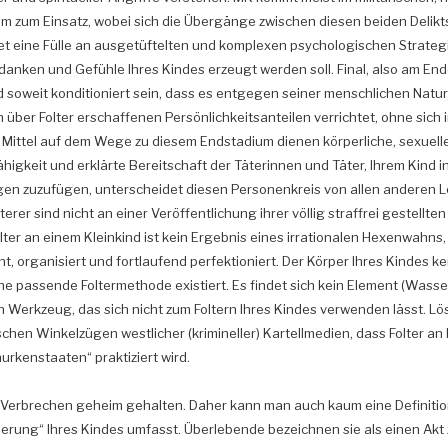
m zum Einsatz, wobei sich die Übergänge zwischen diesen beiden Deliktsf
et eine Fülle an ausgetüftelten und komplexen psychologischen Strategie
anken und Gefühle Ihres Kindes erzeugt werden soll. Final, also am End
nd soweit konditioniert sein, dass es entgegen seiner menschlichen Natu
 über Folter erschaffenen Persönlichkeitsanteilen verrichtet, ohne sich i
s Mittel auf dem Wege zu diesem Endstadium dienen körperliche, sexuelle
Fähigkeit und erklärte Bereitschaft der Täterinnen und Täter, Ihrem Kind 
gen zuzufügen, unterscheidet diesen Personenkreis von allen anderen
terer sind nicht an einer Veröffentlichung ihrer völlig straffrei gestellte
olter an einem Kleinkind ist kein Ergebnis eines irrationalen Hexenwahns
, organisiert und fortlaufend perfektioniert. Der Körper Ihres Kindes k
ine passende Foltermethode existiert. Es findet sich kein Element (Wasser
n Werkzeug, das sich nicht zum Foltern Ihres Kindes verwenden lässt. L
hen Winkelzügen westlicher (krimineller) Kartellmedien, dass Folter an 
rkenstaaten“ praktiziert wird.
 Verbrechen geheim gehalten. Daher kann man auch kaum eine Definitio
ierung“ Ihres Kindes umfasst. Überlebende bezeichnen sie als einen Akt 