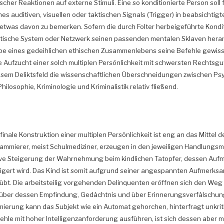
cher Reaktionen auf externe Stimuli. Eine so konditionierte Person soll f
auditiven, visuellen oder taktischen Signals (Trigger) in beabsichtigt
t etwas davon zu bemerken. Sofern die durch Folter herbeigeführte Kondi
olitische System oder Netzwerk seinen passenden mentalen Sklaven hera
e eines gedeihlichen ethischen Zusammenlebens seine Befehle gewisse
me Aufzucht einer solch multiplen Persönlichkeit mit schwersten Rechtsg
diesem Deliktsfeld die wissenschaftlichen Überschneidungen zwischen Psy
ilosophie, Kriminologie und Kriminalistik relativ fließend.
e finale Konstruktion einer multiplen Persönlichkeit ist eng an das Mittel
ammierer, meist Schulmediziner, erzeugen in den jeweiligen Handlungs
tive Steigerung der Wahrnehmung beim kindlichen Tatopfer, dessen Auf
eigert wird. Das Kind ist somit aufgrund seiner angespannten Aufmerksam
bt. Die arbeitsteilig vorgehenden Delinquenten eröffnen sich den Weg 
e über dessen Empfindung, Gedächtnis und über Erinnerungsverfälschun
erung kann das Subjekt wie ein Automat gehorchen, hinterfragt unkri
hle mit hoher Intelligenzanforderung ausführen, ist sich dessen aber m