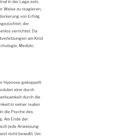
inal in der Lage sein,
er Weise zu reagieren,
tionierung von Erfolg
ngezüchtet, der
nlos verrichtet. Da
utverletzungen am Kind
chologie, Medizin,
 der Hypnose gekoppelt.
modulen eine durch
merksamkeit durch die
keit in seiner realen
in die Psyche des
g. Am Ende der
tisch jede Anweisung
eist nicht bewußt. Um