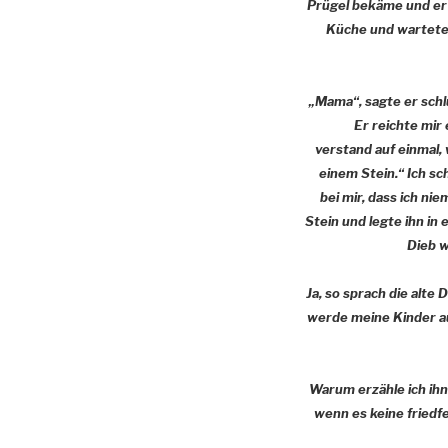
Prügel bekäme und er s
Küche und wartete. 
„Mama“, sagte er schl
Er reichte mir 
verstand auf einmal,
einem Stein.“ Ich sc
bei mir, dass ich ni
Stein und legte ihn in 
Dieb w
Ja, so sprach die alte 
werde meine Kinder au
Warum erzähle ich ihne
wenn es keine friedf