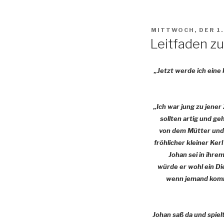
VERÖFFENTLICHT
MITTWOCH, DER 1
AM
Leitfaden zu
„Jetzt werde ich eine 
„Ich war jung zu jener 
sollten artig und ge
von dem Mütter und V
fröhlicher kleiner Ker
Johan sei in ihr
würde er wohl ein Die
wenn jemand kommt 
Johan saß da und spiel