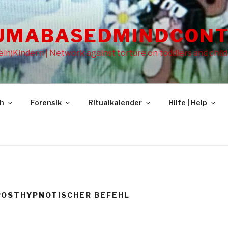
UMABASEDMINDCONT
in)Kindern | Network against torture on toddlers and chil
gh
Forensik
Ritualkalender
Hilfe | Help
POSTHYPNOTISCHER BEFEHL