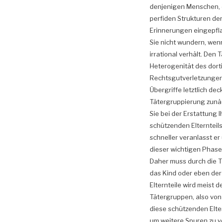
denjenigen Menschen, d
perfiden Strukturen de
Erinnerungen eingepfla
Sie nicht wundern, wen
irrational verhält. Den
Heterogenität des dor
Rechtsgutverletzungen 
Übergriffe letztlich dec
Tätergruppierung zunäc
Sie bei der Erstattung 
schützenden Elternteils
schneller veranlasst 
dieser wichtigen Phase
Daher muss durch die T
das Kind oder eben der 
Elternteile wird meist 
Tätergruppen, also von
diese schützenden Elter
um weitere Spuren zu v