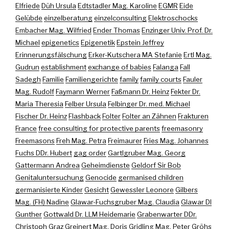
Elfriede
Düh Ursula
Edtstadler Mag. Karoline
EGMR
Eide
Gelübde
einzelberatung
einzelconsulting
Elektroschocks
Embacher Mag. Wilfried
Ender Thomas
Enzinger Univ. Prof. Dr.
Michael
epigenetics
Epigenetik
Epstein Jeffrey
Erinnerungsfälschung
Erker-Kutschera MA Stefanie
Ertl Mag.
Gudrun
establishment
exchange of babies
Falanga
Fall
Sadegh
Familie
Familiengerichte
family
family courts
Fauler
Mag. Rudolf
Faymann Werner
Faßmann Dr. Heinz
Fekter Dr.
Maria Theresia
Felber Ursula
Felbinger Dr. med. Michael
Fischer Dr. Heinz
Flashback
Folter
Folter an Zähnen
Frakturen
France
free consulting for protective parents
freemasonry
Freemasons
Freh Mag. Petra
Freimaurer
Fries Mag. Johannes
Fuchs DDr. Hubert
gag order
Gartlgruber Mag. Georg
Gattermann Andrea
Geheimdienste
Geldorf Sir Bob
Genitaluntersuchung
Genocide
germanised children
germanisierte Kinder
Gesicht
Gewessler Leonore
Gilbers
Mag. (FH) Nadine
Glawar-Fuchsgruber Mag. Claudia
Glawar DI
Gunther
Gottwald Dr. LLM Heidemarie
Grabenwarter DDr.
Christoph
Graz
Greinert Mag. Doris
Gridling Mag. Peter
Gröhs