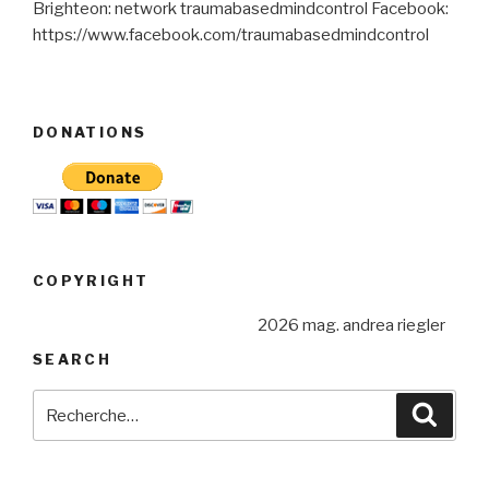
Brighteon: network traumabasedmindcontrol Facebook:
https://www.facebook.com/traumabasedmindcontrol
DONATIONS
COPYRIGHT
2026 mag. andrea riegler
SEARCH
Recherche
Reche
pour
: