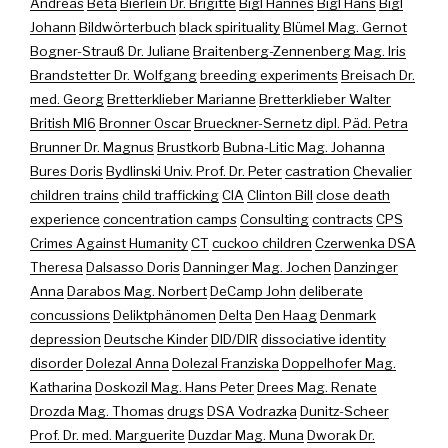
Andreas
Beta
Bierlein Dr. Brigitte
Bigl Hannes
Bigl Hans
Bigl
Johann
Bildwörterbuch
black spirituality
Blümel Mag. Gernot
Bogner-Strauß Dr. Juliane
Braitenberg-Zennenberg Mag. Iris
Brandstetter Dr. Wolfgang
breeding experiments
Breisach Dr.
med. Georg
Bretterklieber Marianne
Bretterklieber Walter
British MI6
Bronner Oscar
Brueckner-Sernetz dipl. Päd. Petra
Brunner Dr. Magnus
Brustkorb
Bubna-Litic Mag. Johanna
Bures Doris
Bydlinski Univ. Prof. Dr. Peter
castration
Chevalier
children trains
child trafficking
CIA
Clinton Bill
close death
experience
concentration camps
Consulting
contracts
CPS
Crimes Against Humanity
CT
cuckoo children
Czerwenka DSA
Theresa
Dalsasso Doris
Danninger Mag. Jochen
Danzinger
Anna
Darabos Mag. Norbert
DeCamp John
deliberate
concussions
Deliktphänomen
Delta
Den Haag
Denmark
depression
Deutsche Kinder
DID/DIR
dissociative identity
disorder
Dolezal Anna
Dolezal Franziska
Doppelhofer Mag.
Katharina
Doskozil Mag. Hans Peter
Drees Mag. Renate
Drozda Mag. Thomas
drugs
DSA Vodrazka
Dunitz-Scheer
Prof. Dr. med. Marguerite
Duzdar Mag. Muna
Dworak Dr.