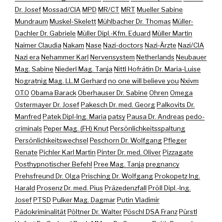
Dr. Josef
Mossad/CIA
MPD
MR/CT
MRT
Mueller Sabine
Mundraum
Muskel-Skelett
Mühlbacher Dr. Thomas
Müller-
Dachler Dr. Gabriele
Müller Dipl.-Kfm. Eduard
Müller Martin
Naimer Claudia
Nakam
Nase
Nazi-doctors
Nazi-Ärzte
Nazi/CIA
Nazi era
Nehammer Karl
Nervensystem
Netherlands
Neubauer
Mag. Sabine
Niederl Mag. Tanja
Nittl Hofrätin Dr. Maria-Luise
Nogratnig Mag. LL.M Gerhard
no one will believe you
Nxivm
O.T.O
Obama Barack
Oberhauser Dr. Sabine
Ohren
Omega
Ostermayer Dr. Josef
Pakesch Dr. med. Georg
Palkovits Dr.
Manfred
Patek Dipl-Ing. Maria
patsy
Pausa Dr. Andreas
pedo-
criminals
Peper Mag. (FH) Knut
Persönlichkeitsspaltung
Persönlichkeitswechsel
Peschorn Dr. Wolfgang
Pfleger
Renate
Pichler Karl Martin
Pinter Dr. med. Oliver
Pizzagate
Posthypnotischer Befehl
Pree Mag. Tanja
pregnancy
Prehsfreund Dr. Olga
Prisching Dr. Wolfgang
Prokopetz Ing.
Harald
Prosenz Dr. med. Pius
Präzedenzfall
Pröll Dipl.-Ing.
Josef
PTSD
Pulker Mag. Dagmar
Putin Vladimir
Pädokriminalität
Pöltner Dr. Walter
Pöschl DSA Franz
Pürstl