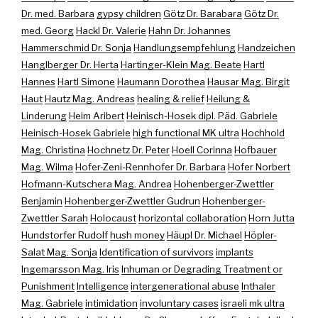
Dr. med. Barbara
gypsy children
Götz Dr. Barabara
Götz Dr.
med. Georg
Hackl Dr. Valerie
Hahn Dr. Johannes
Hammerschmid Dr. Sonja
Handlungsempfehlung
Handzeichen
Hanglberger Dr. Herta
Hartinger-Klein Mag. Beate
Hartl
Hannes
Hartl Simone
Haumann Dorothea
Hausar Mag. Birgit
Haut
Hautz Mag. Andreas
healing & relief
Heilung &
Linderung
Heim Aribert
Heinisch-Hosek dipl. Päd. Gabriele
Heinisch-Hosek Gabriele
high functional MK ultra
Hochhold
Mag. Christina
Hochnetz Dr. Peter
Hoell Corinna
Hofbauer
Mag. Wilma
Hofer-Zeni-Rennhofer Dr. Barbara
Hofer Norbert
Hofmann-Kutschera Mag. Andrea
Hohenberger-Zwettler
Benjamin
Hohenberger-Zwettler Gudrun
Hohenberger-
Zwettler Sarah
Holocaust
horizontal collaboration
Horn Jutta
Hundstorfer Rudolf
hush money
Häupl Dr. Michael
Höpler-
Salat Mag. Sonja
Identification of survivors
implants
Ingemarsson Mag. Iris
Inhuman or Degrading Treatment or
Punishment
Intelligence
intergenerational abuse
Inthaler
Mag. Gabriele
intimidation
involuntary cases
israeli mk ultra