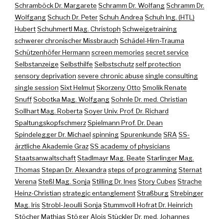
Schramböck Dr. Margarete
Schramm Dr. Wolfang
Schramm Dr.
Wolfgang
Schuch Dr. Peter
Schuh Andrea
Schuh Ing. (HTL)
Hubert
Schuhmertl Mag. Christoph
Schweigetraining
schwerer chronischer Missbrauch
Schädel-Hirn-Trauma
Schützenhöfer Hermann
screen memories
secret service
Selbstanzeige
Selbsthilfe
Selbstschutz
self protection
sensory deprivation
severe chronic abuse
single consulting
single session
Sixt Helmut
Skorzeny Otto
Smolik Renate
Snuff
Sobotka Mag. Wolfgang
Sohnle Dr. med. Christian
Sollhart Mag. Roberta
Soyer Univ. Prof. Dr. Richard
Spaltungskopfschmerz
Spielmann Prof. Dr. Dean
Spindelegger Dr. Michael
spinning
Spurenkunde
SRA
SS-
ärztliche Akademie Graz
SS academy of physicians
Staatsanwaltschaft
Stadlmayr Mag. Beate
Starlinger Mag.
Thomas
Stepan Dr. Alexandra
steps of programming
Sternat
Verena
Steßl Mag. Sonja
Stilling Dr. Ines
Story Cubes
Strache
Heinz-Christian
strategic entanglement
Straßburg
Strebinger
Mag. Iris
Strobl-Jeoulli Sonja
Stummvoll Hofrat Dr. Heinrich
Stöcher Mathias
Stöger Alois
Stückler Dr. med. Johannes