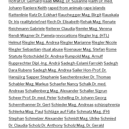
Hofrat Dr. Gerhard
Raab MMag. Dr. Susanne
Raith Dr. med.
Johann
Raniere Keith
raped from animals
rape islands
Rattenlinie
Ratz Dr. Eckhart
Rauchegger Mag. Birgit
Rauskala
Dr. Iris
realitybrief.net
Rech Dr. Elisabeth
Rehak Mag. Renate
Reichmann Gabriele
Reiterer Claudia
Remler Mag. Verena
Rendi-Wagner Dr. Pamela
revocations
Riegler Ing. (HTL)
Helmut
Riegler Mag. Andrea
Riegler Marianne
Riegler Nicole
Riegler Sebastian
ritual abuse
Roenauer Mag. Stefan
Rome
Statute
Rotschädel Dr. Andrea
Rumpold Mag. Arnulf
Rupprechter Dipl.-Ing. Andrä
Sadegh-Eslami Farrokh
Sadegh
Dara Rubens
Sadegh Mag. Andrea
Sailer Hon-Prof. Dr.
Hansjörg
Sapper Stephanie
Saschenbrecker Dr. Thomas
Schabler Mag. Markus
Schaefer Nancy
Schalk Dr. med.
Andreas
Schallenberg Mag. Alexander
Schaller Sigrun
Scheer Prof. Dr. med. Peter
Schelling Dr. Johann Georg
Schernthanner Dr. Gert
Schieder Mag. Andreas
schizophrenia
Schlerka Mag. Paul
Schläge auf Füße
Schmatz Mag. (FH)
Stephan
Schmelzer Alexander
Schmidt Mag. Ulrike
Schmied
Dr. Claudia
Scholz Dr. Anthony
Scholz Mag. Dr. Gerald