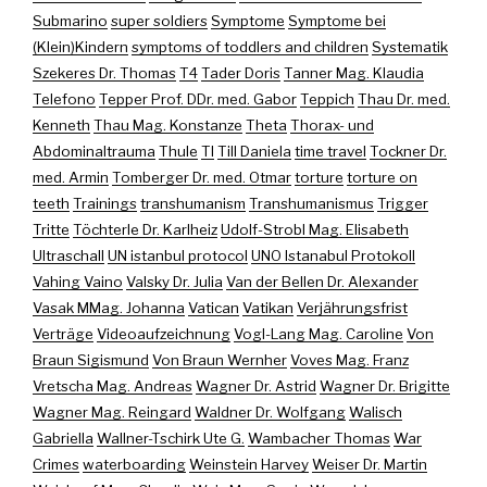
Submarino
super soldiers
Symptome
Symptome bei
(Klein)Kindern
symptoms of toddlers and children
Systematik
Szekeres Dr. Thomas
T4
Tader Doris
Tanner Mag. Klaudia
Telefono
Tepper Prof. DDr. med. Gabor
Teppich
Thau Dr. med.
Kenneth
Thau Mag. Konstanze
Theta
Thorax- und
Abdominaltrauma
Thule
TI
Till Daniela
time travel
Tockner Dr.
med. Armin
Tomberger Dr. med. Otmar
torture
torture on
teeth
Trainings
transhumanism
Transhumanismus
Trigger
Tritte
Töchterle Dr. Karlheiz
Udolf-Strobl Mag. Elisabeth
Ultraschall
UN istanbul protocol
UNO Istanabul Protokoll
Vahing Vaino
Valsky Dr. Julia
Van der Bellen Dr. Alexander
Vasak MMag. Johanna
Vatican
Vatikan
Verjährungsfrist
Verträge
Videoaufzeichnung
Vogl-Lang Mag. Caroline
Von
Braun Sigismund
Von Braun Wernher
Voves Mag. Franz
Vretscha Mag. Andreas
Wagner Dr. Astrid
Wagner Dr. Brigitte
Wagner Mag. Reingard
Waldner Dr. Wolfgang
Walisch
Gabriella
Wallner-Tschirk Ute G.
Wambacher Thomas
War
Crimes
waterboarding
Weinstein Harvey
Weiser Dr. Martin