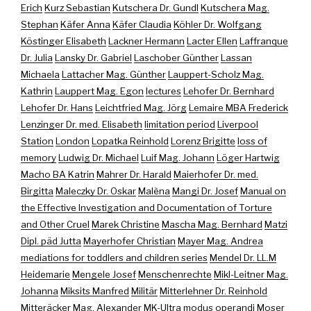
Erich
Kurz Sebastian
Kutschera Dr. Gundl
Kutschera Mag.
Stephan
Käfer Anna
Käfer Claudia
Köhler Dr. Wolfgang
Köstinger Elisabeth
Lackner Hermann
Lacter Ellen
Laffranque
Dr. Julia
Lansky Dr. Gabriel
Laschober Günther
Lassan
Michaela
Lattacher Mag. Günther
Lauppert-Scholz Mag.
Kathrin
Lauppert Mag. Egon
lectures
Lehofer Dr. Bernhard
Lehofer Dr. Hans
Leichtfried Mag. Jörg
Lemaire MBA Frederick
Lenzinger Dr. med. Elisabeth
limitation period
Liverpool
Station
London
Lopatka Reinhold
Lorenz Brigitte
loss of
memory
Ludwig Dr. Michael
Luif Mag. Johann
Löger Hartwig
Macho BA Katrin
Mahrer Dr. Harald
Maierhofer Dr. med.
Birgitta
Maleczky Dr. Oskar
Malèna
Mangi Dr. Josef
Manual on
the Effective Investigation and Documentation of Torture
and Other Cruel
Marek Christine
Mascha Mag. Bernhard
Matzi
Dipl. päd Jutta
Mayerhofer Christian
Mayer Mag. Andrea
mediations for toddlers and children series
Mendel Dr. LL.M
Heidemarie
Mengele Josef
Menschenrechte
Mikl-Leitner Mag.
Johanna
Miksits Manfred
Militär
Mitterlehner Dr. Reinhold
Mitteräcker Mag. Alexander
MK-Ultra
modus operandi
Moser