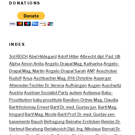
DONATIONS
INDEX
3rd REICH
Abel Hildegard
Adolf Hitler
Albrecht dipl. Päd. Ulli
Alpha
Amon Anita
Angelo-Drapal Mag. Katharina
Angelo-
Drapal Mag. Martin
Angelo-Drapal Sarah
ANP
Anschober
Rudolf
Anus
Aschbacher Mag. (FH) Christine
Asperger
Atteneder-Tischler Dr. Verena
Aufhängen
Augen
Auschwitz
Austria
Austrian Socialist Party
autism
Autismus
Baby-
Prostitution
baby prostitute
Bandion-Ortner Mag. Claudia
Barthholomay Ernest
Bartl Dr. med. Gustav jun.
Bartl Mag.
Irmgard
Bartl Mag. Nicole
Bartl Prof. Dr. med. Gustav sen.
basements
Bauch
Befragung
Beinahe-Ersticken
Beister Dr.
Hartmut
Beratung
Berlakovich Dipl.-Ing. Nikolaus
Bernat Dr.