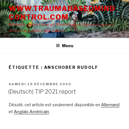
Aller
WWW.TRAUMABASEDMIND
au
CONTROL.COM
contenu
principal
Netzwerk gegen Folter an (Klein)Kindern | Network against
torture on toddlers and children
Menu
ÉTIQUETTE : ANSCHOBER RUDOLF
PUBLIÉ
SAMEDI 19 DÉCEMBRE 2020
LE
(Deutsch) TIP 2021 report
Désolé, cet article est seulement disponible en
Allemand
et
Anglais Américain
.