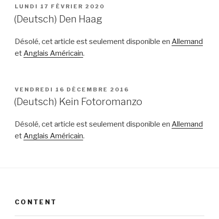
PUBLIÉ
LUNDI 17 FÉVRIER 2020
LE
(Deutsch) Den Haag
Désolé, cet article est seulement disponible en
Allemand
et
Anglais Américain
.
PUBLIÉ
VENDREDI 16 DÉCEMBRE 2016
LE
(Deutsch) Kein Fotoromanzo
Désolé, cet article est seulement disponible en
Allemand
et
Anglais Américain
.
CONTENT