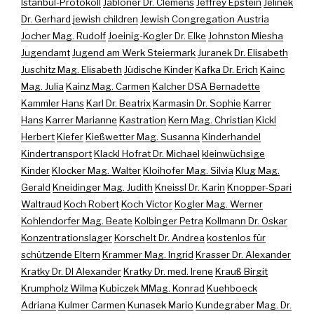
Istanbul-Protokoll
Jabloner Dr. Clemens
Jeffrey Epstein
Jelinek
Dr. Gerhard
jewish children
Jewish Congregation Austria
Jocher Mag. Rudolf
Joeinig-Kogler Dr. Elke
Johnston Miesha
Jugendamt
Jugend am Werk Steiermark
Juranek Dr. Elisabeth
Juschitz Mag. Elisabeth
Jüdische Kinder
Kafka Dr. Erich
Kainc
Mag. Julia
Kainz Mag. Carmen
Kalcher DSA Bernadette
Kammler Hans
Karl Dr. Beatrix
Karmasin Dr. Sophie
Karrer
Hans
Karrer Marianne
Kastration
Kern Mag. Christian
Kickl
Herbert
Kiefer
Kießwetter Mag. Susanna
Kinderhandel
Kindertransport
Klackl Hofrat Dr. Michael
kleinwüchsige
Kinder
Klocker Mag. Walter
Kloihofer Mag. Silvia
Klug Mag.
Gerald
Kneidinger Mag. Judith
Kneissl Dr. Karin
Knopper-Spari
Waltraud
Koch Robert
Koch Victor
Kogler Mag. Werner
Kohlendorfer Mag. Beate
Kolbinger Petra
Kollmann Dr. Oskar
Konzentrationslager
Korschelt Dr. Andrea
kostenlos für
schützende Eltern
Krammer Mag. Ingrid
Krasser Dr. Alexander
Kratky Dr. DI Alexander
Kratky Dr. med. Irene
Krauß Birgit
Krumpholz Wilma
Kubiczek MMag. Konrad
Kuehboeck
Adriana
Kulmer Carmen
Kunasek Mario
Kundegraber Mag. Dr.