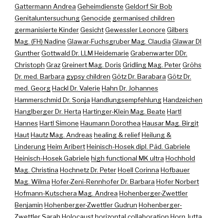
Gattermann Andrea
Geheimdienste
Geldorf Sir Bob
Genitaluntersuchung
Genocide
germanised children
germanisierte Kinder
Gesicht
Gewessler Leonore
Gilbers
Mag. (FH) Nadine
Glawar-Fuchsgruber Mag. Claudia
Glawar DI
Gunther
Gottwald Dr. LLM Heidemarie
Grabenwarter DDr.
Christoph
Graz
Greinert Mag. Doris
Gridling Mag. Peter
Gröhs
Dr. med. Barbara
gypsy children
Götz Dr. Barabara
Götz Dr.
med. Georg
Hackl Dr. Valerie
Hahn Dr. Johannes
Hammerschmid Dr. Sonja
Handlungsempfehlung
Handzeichen
Hanglberger Dr. Herta
Hartinger-Klein Mag. Beate
Hartl
Hannes
Hartl Simone
Haumann Dorothea
Hausar Mag. Birgit
Haut
Hautz Mag. Andreas
healing & relief
Heilung &
Linderung
Heim Aribert
Heinisch-Hosek dipl. Päd. Gabriele
Heinisch-Hosek Gabriele
high functional MK ultra
Hochhold
Mag. Christina
Hochnetz Dr. Peter
Hoell Corinna
Hofbauer
Mag. Wilma
Hofer-Zeni-Rennhofer Dr. Barbara
Hofer Norbert
Hofmann-Kutschera Mag. Andrea
Hohenberger-Zwettler
Benjamin
Hohenberger-Zwettler Gudrun
Hohenberger-
Zwettler Sarah
Holocaust
horizontal collaboration
Horn Jutta