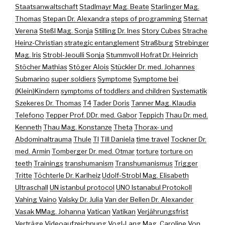
Staatsanwaltschaft
Stadlmayr Mag. Beate
Starlinger Mag.
Thomas
Stepan Dr. Alexandra
steps of programming
Sternat
Verena
Steßl Mag. Sonja
Stilling Dr. Ines
Story Cubes
Strache
Heinz-Christian
strategic entanglement
Straßburg
Strebinger
Mag. Iris
Strobl-Jeoulli Sonja
Stummvoll Hofrat Dr. Heinrich
Stöcher Mathias
Stöger Alois
Stückler Dr. med. Johannes
Submarino
super soldiers
Symptome
Symptome bei
(Klein)Kindern
symptoms of toddlers and children
Systematik
Szekeres Dr. Thomas
T4
Tader Doris
Tanner Mag. Klaudia
Telefono
Tepper Prof. DDr. med. Gabor
Teppich
Thau Dr. med.
Kenneth
Thau Mag. Konstanze
Theta
Thorax- und
Abdominaltrauma
Thule
TI
Till Daniela
time travel
Tockner Dr.
med. Armin
Tomberger Dr. med. Otmar
torture
torture on
teeth
Trainings
transhumanism
Transhumanismus
Trigger
Tritte
Töchterle Dr. Karlheiz
Udolf-Strobl Mag. Elisabeth
Ultraschall
UN istanbul protocol
UNO Istanabul Protokoll
Vahing Vaino
Valsky Dr. Julia
Van der Bellen Dr. Alexander
Vasak MMag. Johanna
Vatican
Vatikan
Verjährungsfrist
Verträge
Videoaufzeichnung
Vogl-Lang Mag. Caroline
Von