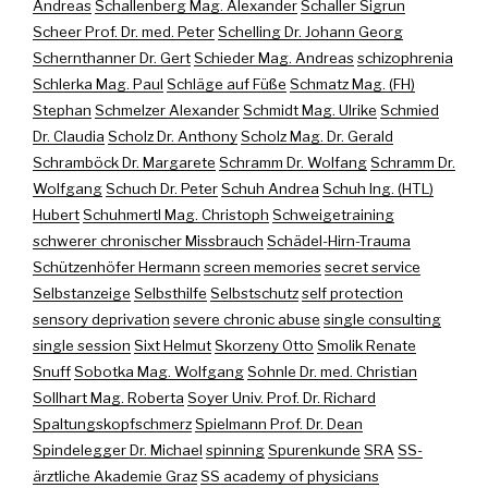
Andreas
Schallenberg Mag. Alexander
Schaller Sigrun
Scheer Prof. Dr. med. Peter
Schelling Dr. Johann Georg
Schernthanner Dr. Gert
Schieder Mag. Andreas
schizophrenia
Schlerka Mag. Paul
Schläge auf Füße
Schmatz Mag. (FH)
Stephan
Schmelzer Alexander
Schmidt Mag. Ulrike
Schmied
Dr. Claudia
Scholz Dr. Anthony
Scholz Mag. Dr. Gerald
Schramböck Dr. Margarete
Schramm Dr. Wolfang
Schramm Dr.
Wolfgang
Schuch Dr. Peter
Schuh Andrea
Schuh Ing. (HTL)
Hubert
Schuhmertl Mag. Christoph
Schweigetraining
schwerer chronischer Missbrauch
Schädel-Hirn-Trauma
Schützenhöfer Hermann
screen memories
secret service
Selbstanzeige
Selbsthilfe
Selbstschutz
self protection
sensory deprivation
severe chronic abuse
single consulting
single session
Sixt Helmut
Skorzeny Otto
Smolik Renate
Snuff
Sobotka Mag. Wolfgang
Sohnle Dr. med. Christian
Sollhart Mag. Roberta
Soyer Univ. Prof. Dr. Richard
Spaltungskopfschmerz
Spielmann Prof. Dr. Dean
Spindelegger Dr. Michael
spinning
Spurenkunde
SRA
SS-
ärztliche Akademie Graz
SS academy of physicians