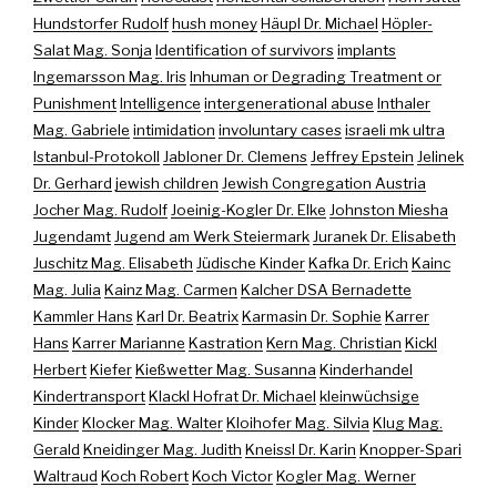
Hundstorfer Rudolf
hush money
Häupl Dr. Michael
Höpler-
Salat Mag. Sonja
Identification of survivors
implants
Ingemarsson Mag. Iris
Inhuman or Degrading Treatment or
Punishment
Intelligence
intergenerational abuse
Inthaler
Mag. Gabriele
intimidation
involuntary cases
israeli mk ultra
Istanbul-Protokoll
Jabloner Dr. Clemens
Jeffrey Epstein
Jelinek
Dr. Gerhard
jewish children
Jewish Congregation Austria
Jocher Mag. Rudolf
Joeinig-Kogler Dr. Elke
Johnston Miesha
Jugendamt
Jugend am Werk Steiermark
Juranek Dr. Elisabeth
Juschitz Mag. Elisabeth
Jüdische Kinder
Kafka Dr. Erich
Kainc
Mag. Julia
Kainz Mag. Carmen
Kalcher DSA Bernadette
Kammler Hans
Karl Dr. Beatrix
Karmasin Dr. Sophie
Karrer
Hans
Karrer Marianne
Kastration
Kern Mag. Christian
Kickl
Herbert
Kiefer
Kießwetter Mag. Susanna
Kinderhandel
Kindertransport
Klackl Hofrat Dr. Michael
kleinwüchsige
Kinder
Klocker Mag. Walter
Kloihofer Mag. Silvia
Klug Mag.
Gerald
Kneidinger Mag. Judith
Kneissl Dr. Karin
Knopper-Spari
Waltraud
Koch Robert
Koch Victor
Kogler Mag. Werner