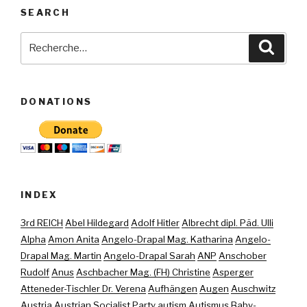
SEARCH
Recherche
Reche
pour
:
DONATIONS
INDEX
3rd REICH
Abel Hildegard
Adolf Hitler
Albrecht dipl. Päd. Ulli
Alpha
Amon Anita
Angelo-Drapal Mag. Katharina
Angelo-
Drapal Mag. Martin
Angelo-Drapal Sarah
ANP
Anschober
Rudolf
Anus
Aschbacher Mag. (FH) Christine
Asperger
Atteneder-Tischler Dr. Verena
Aufhängen
Augen
Auschwitz
Austria
Austrian Socialist Party
autism
Autismus
Baby-