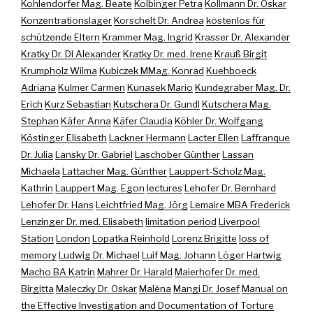
Kohlendorfer Mag. Beate
Kolbinger Petra
Kollmann Dr. Oskar
Konzentrationslager
Korschelt Dr. Andrea
kostenlos für
schützende Eltern
Krammer Mag. Ingrid
Krasser Dr. Alexander
Kratky Dr. DI Alexander
Kratky Dr. med. Irene
Krauß Birgit
Krumpholz Wilma
Kubiczek MMag. Konrad
Kuehboeck
Adriana
Kulmer Carmen
Kunasek Mario
Kundegraber Mag. Dr.
Erich
Kurz Sebastian
Kutschera Dr. Gundl
Kutschera Mag.
Stephan
Käfer Anna
Käfer Claudia
Köhler Dr. Wolfgang
Köstinger Elisabeth
Lackner Hermann
Lacter Ellen
Laffranque
Dr. Julia
Lansky Dr. Gabriel
Laschober Günther
Lassan
Michaela
Lattacher Mag. Günther
Lauppert-Scholz Mag.
Kathrin
Lauppert Mag. Egon
lectures
Lehofer Dr. Bernhard
Lehofer Dr. Hans
Leichtfried Mag. Jörg
Lemaire MBA Frederick
Lenzinger Dr. med. Elisabeth
limitation period
Liverpool
Station
London
Lopatka Reinhold
Lorenz Brigitte
loss of
memory
Ludwig Dr. Michael
Luif Mag. Johann
Löger Hartwig
Macho BA Katrin
Mahrer Dr. Harald
Maierhofer Dr. med.
Birgitta
Maleczky Dr. Oskar
Malèna
Mangi Dr. Josef
Manual on
the Effective Investigation and Documentation of Torture