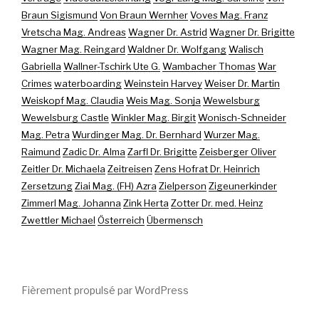
Braun Sigismund
Von Braun Wernher
Voves Mag. Franz
Vretscha Mag. Andreas
Wagner Dr. Astrid
Wagner Dr. Brigitte
Wagner Mag. Reingard
Waldner Dr. Wolfgang
Walisch
Gabriella
Wallner-Tschirk Ute G.
Wambacher Thomas
War
Crimes
waterboarding
Weinstein Harvey
Weiser Dr. Martin
Weiskopf Mag. Claudia
Weis Mag. Sonja
Wewelsburg
Wewelsburg Castle
Winkler Mag. Birgit
Wonisch-Schneider
Mag. Petra
Wurdinger Mag. Dr. Bernhard
Wurzer Mag.
Raimund
Zadic Dr. Alma
Zarfl Dr. Brigitte
Zeisberger Oliver
Zeitler Dr. Michaela
Zeitreisen
Zens Hofrat Dr. Heinrich
Zersetzung
Ziai Mag. (FH) Azra
Zielperson
Zigeunerkinder
Zimmerl Mag. Johanna
Zink Herta
Zotter Dr. med. Heinz
Zwettler Michael
Österreich
Übermensch
Fièrement propulsé par WordPress