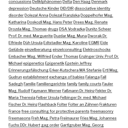
concussions
Deliktphänomen
Delta
Den Haag
Denmark
depression
Deutsche Kinder
DID/DIR
dissociative identity
disorder
Dolezal Anna
Dolezal Franziska
Doppelhofer Mag.
Katharina
Doskozil Mag. Hans Peter
Drees Mag. Renate
Drozda Mag. Thomas
drugs
DSA Vodrazka
Dunitz-Scheer
Prof. Dr. med. Marguerite
Duzdar Mag. Muna
Dworak Dr.
Elfriede
Düh Ursula
Edtstadler Mag. Karoline
EGMR
Eide
Gelübde
einzelberatung
einzelconsulting
Elektroschocks
Embacher Mag. Wilfried
Ender Thomas
Enzinger Univ. Prof. Dr.
Michael
epigenetics
Epigenetik
Epstein Jeffrey
Erinnerungsfälschung
Erker-Kutschera MA Stefanie
Ertl Mag.
Gudrun
establishment
exchange of babies
Falanga
Fall
Sadegh
Familie
Familiengerichte
family
family courts
Fauler
Mag. Rudolf
Faymann Werner
Faßmann Dr. Heinz
Fekter Dr.
Maria Theresia
Felber Ursula
Felbinger Dr. med. Michael
Fischer Dr. Heinz
Flashback
Folter
Folter an Zähnen
Frakturen
France
free consulting for protective parents
freemasonry
Freemasons
Freh Mag. Petra
Freimaurer
Fries Mag. Johannes
Fuchs DDr. Hubert
gag order
Gartlgruber Mag. Georg