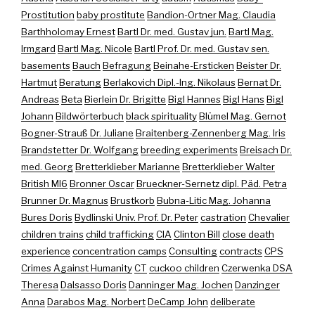
Prostitution
baby prostitute
Bandion-Ortner Mag. Claudia
Barthholomay Ernest
Bartl Dr. med. Gustav jun.
Bartl Mag.
Irmgard
Bartl Mag. Nicole
Bartl Prof. Dr. med. Gustav sen.
basements
Bauch
Befragung
Beinahe-Ersticken
Beister Dr.
Hartmut
Beratung
Berlakovich Dipl.-Ing. Nikolaus
Bernat Dr.
Andreas
Beta
Bierlein Dr. Brigitte
Bigl Hannes
Bigl Hans
Bigl
Johann
Bildwörterbuch
black spirituality
Blümel Mag. Gernot
Bogner-Strauß Dr. Juliane
Braitenberg-Zennenberg Mag. Iris
Brandstetter Dr. Wolfgang
breeding experiments
Breisach Dr.
med. Georg
Bretterklieber Marianne
Bretterklieber Walter
British MI6
Bronner Oscar
Brueckner-Sernetz dipl. Päd. Petra
Brunner Dr. Magnus
Brustkorb
Bubna-Litic Mag. Johanna
Bures Doris
Bydlinski Univ. Prof. Dr. Peter
castration
Chevalier
children trains
child trafficking
CIA
Clinton Bill
close death
experience
concentration camps
Consulting
contracts
CPS
Crimes Against Humanity
CT
cuckoo children
Czerwenka DSA
Theresa
Dalsasso Doris
Danninger Mag. Jochen
Danzinger
Anna
Darabos Mag. Norbert
DeCamp John
deliberate