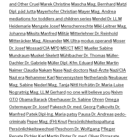
and Other Cruel
Marek Christine
Mascha Mag. Bernhard
Matzi
Dipl. päd Jutta
Mayerhofer Christian
Mayer Mag. Andrea
mediations for toddlers and children series
Mendel Dr. LL.M
Heidemarie
Mengele Josef
Menschenrechte
Mikl-Leitner Mag.
Johanna
Miksits Manfred
Militär
Mitterlehner Dr. Reinhold
Mitteräcker Mag. Alexander
MK-Ultra
modus operandi
Moser
Dr. Josef
Mossad/CIA
MPD
MR/CT
MRT
Mueller Sabine
Mundraum
Muskel-Skelett
Mühlbacher Dr. Thomas
Müller-
Dachler Dr. Gabriele
Müller Dipl.-Kfm. Eduard
Müller Martin
Naimer Claudia
Nakam
Nase
Nazi-doctors
Nazi-Ärzte
Nazi/CIA
Nazi era
Nehammer Karl
Nervensystem
Netherlands
Neubauer
Mag. Sabine
Niederl Mag. Tanja
Nittl Hofrätin Dr. Maria-Luise
Nogratnig Mag. LL.M Gerhard
no one will believe you
Nxivm
O.T.O
Obama Barack
Oberhauser Dr. Sabine
Ohren
Omega
Ostermayer Dr. Josef
Pakesch Dr. med. Georg
Palkovits Dr.
Manfred
Patek Dipl-Ing. Maria
patsy
Pausa Dr. Andreas
pedo-
criminals
Peper Mag. (FH) Knut
Persönlichkeitsspaltung
Persönlichkeitswechsel
Peschorn Dr. Wolfgang
Pfleger
Renate
Pichler Karl Martin
Pinter Dr. med. Oliver
Pizzagate