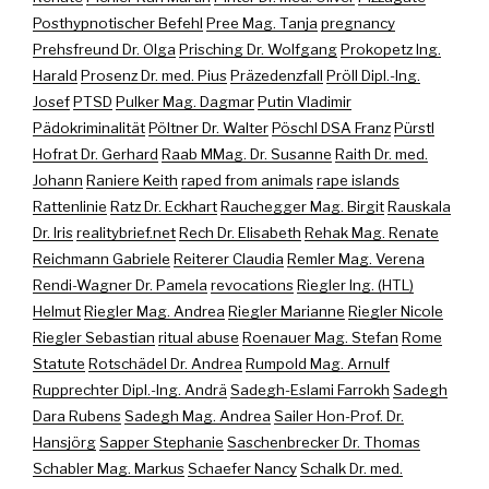
Posthypnotischer Befehl
Pree Mag. Tanja
pregnancy
Prehsfreund Dr. Olga
Prisching Dr. Wolfgang
Prokopetz Ing.
Harald
Prosenz Dr. med. Pius
Präzedenzfall
Pröll Dipl.-Ing.
Josef
PTSD
Pulker Mag. Dagmar
Putin Vladimir
Pädokriminalität
Pöltner Dr. Walter
Pöschl DSA Franz
Pürstl
Hofrat Dr. Gerhard
Raab MMag. Dr. Susanne
Raith Dr. med.
Johann
Raniere Keith
raped from animals
rape islands
Rattenlinie
Ratz Dr. Eckhart
Rauchegger Mag. Birgit
Rauskala
Dr. Iris
realitybrief.net
Rech Dr. Elisabeth
Rehak Mag. Renate
Reichmann Gabriele
Reiterer Claudia
Remler Mag. Verena
Rendi-Wagner Dr. Pamela
revocations
Riegler Ing. (HTL)
Helmut
Riegler Mag. Andrea
Riegler Marianne
Riegler Nicole
Riegler Sebastian
ritual abuse
Roenauer Mag. Stefan
Rome
Statute
Rotschädel Dr. Andrea
Rumpold Mag. Arnulf
Rupprechter Dipl.-Ing. Andrä
Sadegh-Eslami Farrokh
Sadegh
Dara Rubens
Sadegh Mag. Andrea
Sailer Hon-Prof. Dr.
Hansjörg
Sapper Stephanie
Saschenbrecker Dr. Thomas
Schabler Mag. Markus
Schaefer Nancy
Schalk Dr. med.