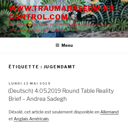
Aller
WWW.TRAUMABASEDMIND
au
CONTROL.COM
contenu
principal
Netzwerk gegen Folter an (Klein)Kindern | Network against
torture on toddlers and children
Menu
ÉTIQUETTE : JUGENDAMT
PUBLIÉ
LUNDI 13 MAI 2019
LE
(Deutsch) 4.05.2019 Round Table Reality
Brief – Andrea Sadegh
Désolé, cet article est seulement disponible en
Allemand
et
Anglais Américain
.