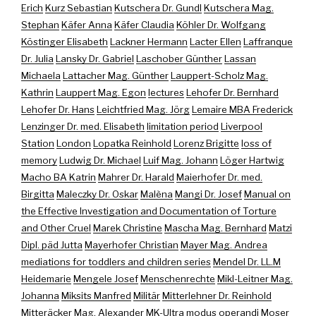
Erich
Kurz Sebastian
Kutschera Dr. Gundl
Kutschera Mag.
Stephan
Käfer Anna
Käfer Claudia
Köhler Dr. Wolfgang
Köstinger Elisabeth
Lackner Hermann
Lacter Ellen
Laffranque
Dr. Julia
Lansky Dr. Gabriel
Laschober Günther
Lassan
Michaela
Lattacher Mag. Günther
Lauppert-Scholz Mag.
Kathrin
Lauppert Mag. Egon
lectures
Lehofer Dr. Bernhard
Lehofer Dr. Hans
Leichtfried Mag. Jörg
Lemaire MBA Frederick
Lenzinger Dr. med. Elisabeth
limitation period
Liverpool
Station
London
Lopatka Reinhold
Lorenz Brigitte
loss of
memory
Ludwig Dr. Michael
Luif Mag. Johann
Löger Hartwig
Macho BA Katrin
Mahrer Dr. Harald
Maierhofer Dr. med.
Birgitta
Maleczky Dr. Oskar
Malèna
Mangi Dr. Josef
Manual on
the Effective Investigation and Documentation of Torture
and Other Cruel
Marek Christine
Mascha Mag. Bernhard
Matzi
Dipl. päd Jutta
Mayerhofer Christian
Mayer Mag. Andrea
mediations for toddlers and children series
Mendel Dr. LL.M
Heidemarie
Mengele Josef
Menschenrechte
Mikl-Leitner Mag.
Johanna
Miksits Manfred
Militär
Mitterlehner Dr. Reinhold
Mitteräcker Mag. Alexander
MK-Ultra
modus operandi
Moser