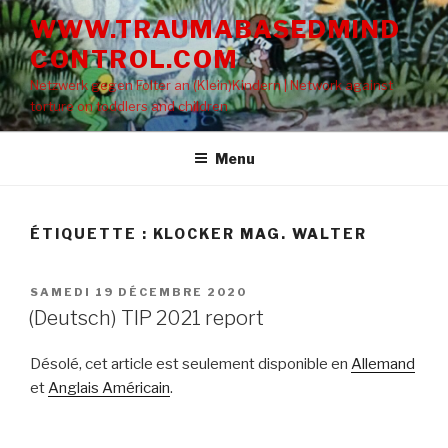
Aller
WWW.TRAUMABASEDMIND
au
CONTROL.COM
contenu
principal
Netzwerk gegen Folter an (Klein)Kindern | Network against
torture on toddlers and children
Menu
ÉTIQUETTE : KLOCKER MAG. WALTER
PUBLIÉ
SAMEDI 19 DÉCEMBRE 2020
LE
(Deutsch) TIP 2021 report
Désolé, cet article est seulement disponible en
Allemand
et
Anglais Américain
.