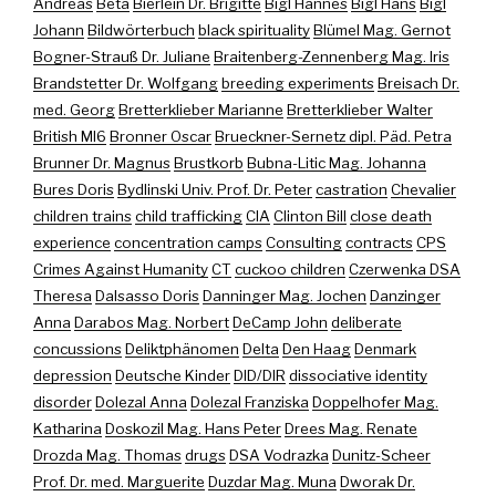
Andreas
Beta
Bierlein Dr. Brigitte
Bigl Hannes
Bigl Hans
Bigl
Johann
Bildwörterbuch
black spirituality
Blümel Mag. Gernot
Bogner-Strauß Dr. Juliane
Braitenberg-Zennenberg Mag. Iris
Brandstetter Dr. Wolfgang
breeding experiments
Breisach Dr.
med. Georg
Bretterklieber Marianne
Bretterklieber Walter
British MI6
Bronner Oscar
Brueckner-Sernetz dipl. Päd. Petra
Brunner Dr. Magnus
Brustkorb
Bubna-Litic Mag. Johanna
Bures Doris
Bydlinski Univ. Prof. Dr. Peter
castration
Chevalier
children trains
child trafficking
CIA
Clinton Bill
close death
experience
concentration camps
Consulting
contracts
CPS
Crimes Against Humanity
CT
cuckoo children
Czerwenka DSA
Theresa
Dalsasso Doris
Danninger Mag. Jochen
Danzinger
Anna
Darabos Mag. Norbert
DeCamp John
deliberate
concussions
Deliktphänomen
Delta
Den Haag
Denmark
depression
Deutsche Kinder
DID/DIR
dissociative identity
disorder
Dolezal Anna
Dolezal Franziska
Doppelhofer Mag.
Katharina
Doskozil Mag. Hans Peter
Drees Mag. Renate
Drozda Mag. Thomas
drugs
DSA Vodrazka
Dunitz-Scheer
Prof. Dr. med. Marguerite
Duzdar Mag. Muna
Dworak Dr.