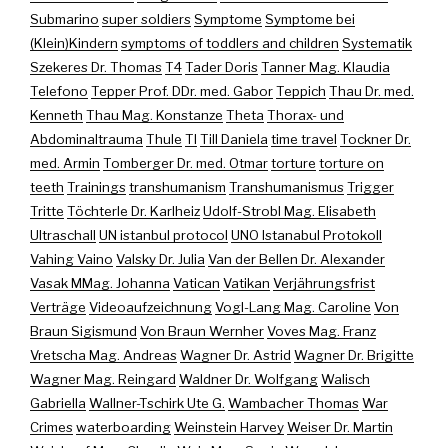
Submarino
super soldiers
Symptome
Symptome bei
(Klein)Kindern
symptoms of toddlers and children
Systematik
Szekeres Dr. Thomas
T4
Tader Doris
Tanner Mag. Klaudia
Telefono
Tepper Prof. DDr. med. Gabor
Teppich
Thau Dr. med.
Kenneth
Thau Mag. Konstanze
Theta
Thorax- und
Abdominaltrauma
Thule
TI
Till Daniela
time travel
Tockner Dr.
med. Armin
Tomberger Dr. med. Otmar
torture
torture on
teeth
Trainings
transhumanism
Transhumanismus
Trigger
Tritte
Töchterle Dr. Karlheiz
Udolf-Strobl Mag. Elisabeth
Ultraschall
UN istanbul protocol
UNO Istanabul Protokoll
Vahing Vaino
Valsky Dr. Julia
Van der Bellen Dr. Alexander
Vasak MMag. Johanna
Vatican
Vatikan
Verjährungsfrist
Verträge
Videoaufzeichnung
Vogl-Lang Mag. Caroline
Von
Braun Sigismund
Von Braun Wernher
Voves Mag. Franz
Vretscha Mag. Andreas
Wagner Dr. Astrid
Wagner Dr. Brigitte
Wagner Mag. Reingard
Waldner Dr. Wolfgang
Walisch
Gabriella
Wallner-Tschirk Ute G.
Wambacher Thomas
War
Crimes
waterboarding
Weinstein Harvey
Weiser Dr. Martin