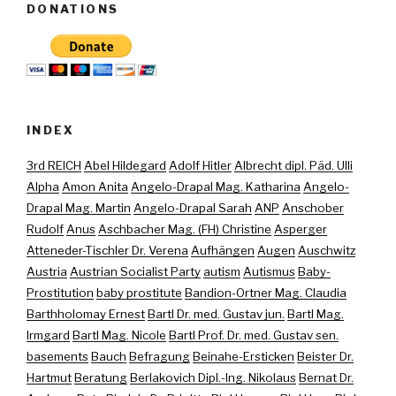
DONATIONS
INDEX
3rd REICH
Abel Hildegard
Adolf Hitler
Albrecht dipl. Päd. Ulli
Alpha
Amon Anita
Angelo-Drapal Mag. Katharina
Angelo-
Drapal Mag. Martin
Angelo-Drapal Sarah
ANP
Anschober
Rudolf
Anus
Aschbacher Mag. (FH) Christine
Asperger
Atteneder-Tischler Dr. Verena
Aufhängen
Augen
Auschwitz
Austria
Austrian Socialist Party
autism
Autismus
Baby-
Prostitution
baby prostitute
Bandion-Ortner Mag. Claudia
Barthholomay Ernest
Bartl Dr. med. Gustav jun.
Bartl Mag.
Irmgard
Bartl Mag. Nicole
Bartl Prof. Dr. med. Gustav sen.
basements
Bauch
Befragung
Beinahe-Ersticken
Beister Dr.
Hartmut
Beratung
Berlakovich Dipl.-Ing. Nikolaus
Bernat Dr.