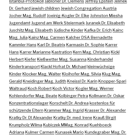
Istanbul-Protokoll
Jabloner Dr. Clemens
Jeffrey Epstein
Jelinek
Dr. Gerhard
jewish children
Jewish Congregation Austria
Jocher Mag. Rudolf
Joeinig-Kogler Dr. Elke
Johnston Miesha
Jugendamt
Jugend am Werk Steiermark
Juranek Dr. Elisabeth
Juschitz Mag. Elisabeth
Jüdische Kinder
Kafka Dr. Erich
Kainc
Mag. Julia
Kainz Mag. Carmen
Kalcher DSA Bernadette
Kammler Hans
Karl Dr. Beatrix
Karmasin Dr. Sophie
Karrer
Hans
Karrer Marianne
Kastration
Kern Mag. Christian
Kickl
Herbert
Kiefer
Kießwetter Mag. Susanna
Kinderhandel
Kindertransport
Klackl Hofrat Dr. Michael
kleinwüchsige
Kinder
Klocker Mag. Walter
Kloihofer Mag. Silvia
Klug Mag.
Gerald
Kneidinger Mag. Judith
Kneissl Dr. Karin
Knopper-Spari
Waltraud
Koch Robert
Koch Victor
Kogler Mag. Werner
Kohlendorfer Mag. Beate
Kolbinger Petra
Kollmann Dr. Oskar
Konzentrationslager
Korschelt Dr. Andrea
kostenlos für
schützende Eltern
Krammer Mag. Ingrid
Krasser Dr. Alexander
Kratky Dr. DI Alexander
Kratky Dr. med. Irene
Krauß Birgit
Krumpholz Wilma
Kubiczek MMag. Konrad
Kuehboeck
Adriana
Kulmer Carmen
Kunasek Mario
Kundegraber Mag. Dr.