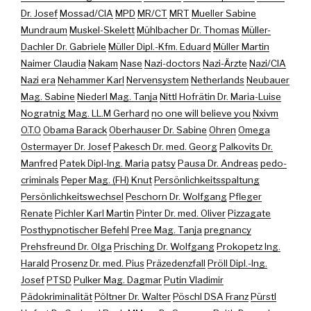
Dr. Josef
Mossad/CIA
MPD
MR/CT
MRT
Mueller Sabine
Mundraum
Muskel-Skelett
Mühlbacher Dr. Thomas
Müller-
Dachler Dr. Gabriele
Müller Dipl.-Kfm. Eduard
Müller Martin
Naimer Claudia
Nakam
Nase
Nazi-doctors
Nazi-Ärzte
Nazi/CIA
Nazi era
Nehammer Karl
Nervensystem
Netherlands
Neubauer
Mag. Sabine
Niederl Mag. Tanja
Nittl Hofrätin Dr. Maria-Luise
Nogratnig Mag. LL.M Gerhard
no one will believe you
Nxivm
O.T.O
Obama Barack
Oberhauser Dr. Sabine
Ohren
Omega
Ostermayer Dr. Josef
Pakesch Dr. med. Georg
Palkovits Dr.
Manfred
Patek Dipl-Ing. Maria
patsy
Pausa Dr. Andreas
pedo-
criminals
Peper Mag. (FH) Knut
Persönlichkeitsspaltung
Persönlichkeitswechsel
Peschorn Dr. Wolfgang
Pfleger
Renate
Pichler Karl Martin
Pinter Dr. med. Oliver
Pizzagate
Posthypnotischer Befehl
Pree Mag. Tanja
pregnancy
Prehsfreund Dr. Olga
Prisching Dr. Wolfgang
Prokopetz Ing.
Harald
Prosenz Dr. med. Pius
Präzedenzfall
Pröll Dipl.-Ing.
Josef
PTSD
Pulker Mag. Dagmar
Putin Vladimir
Pädokriminalität
Pöltner Dr. Walter
Pöschl DSA Franz
Pürstl