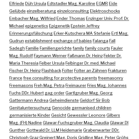
Elfriede
Düh Ursula
Edtstadler Mag. Karoline
EGMR
Eide
Gelübde
einzelberatung
einzelconsulting
Elektroschocks
Embacher Mag. Wilfried
Ender Thomas
Enzinger Univ. Prof. Dr.
Michael
epigenetics
Epigenetik
Epstein Jeffrey
Erinnerungsfälschung
Erker-Kutschera MA Stefanie
Ertl Mag.
Gudrun
establishment
exchange of babies
Falanga
Fall
Sadegh
Familie
Familiengerichte
family
family courts
Fauler
Mag. Rudolf
Faymann Werner
Faßmann Dr. Heinz
Fekter Dr.
Maria Theresia
Felber Ursula
Felbinger Dr. med. Michael
Fischer Dr. Heinz
Flashback
Folter
Folter an Zähnen
Frakturen
France
free consulting for protective parents
freemasonry
Freemasons
Freh Mag. Petra
Freimaurer
Fries Mag. Johannes
Fuchs DDr. Hubert
gag order
Gartlgruber Mag. Georg
Gattermann Andrea
Geheimdienste
Geldorf Sir Bob
Genitaluntersuchung
Genocide
germanised children
germanisierte Kinder
Gesicht
Gewessler Leonore
Gilbers
Mag. (FH) Nadine
Glawar-Fuchsgruber Mag. Claudia
Glawar DI
Gunther
Gottwald Dr. LLM Heidemarie
Grabenwarter DDr.
Christoph
Graz
Greinert Mag. Doris
Gridling Mag. Peter
Gröhs