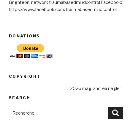
Brighteon: network traumabasedmindcontrol Facebook:
https://www.facebook.com/traumabasedmindcontrol
DONATIONS
COPYRIGHT
2026 mag. andrea riegler
SEARCH
Recherche
Reche
pour
: