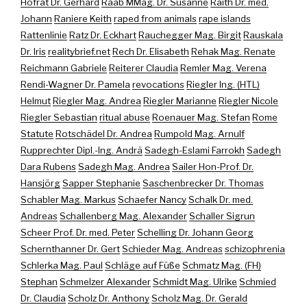
Hofrat Dr. Gerhard
Raab MMag. Dr. Susanne
Raith Dr. med.
Johann
Raniere Keith
raped from animals
rape islands
Rattenlinie
Ratz Dr. Eckhart
Rauchegger Mag. Birgit
Rauskala
Dr. Iris
realitybrief.net
Rech Dr. Elisabeth
Rehak Mag. Renate
Reichmann Gabriele
Reiterer Claudia
Remler Mag. Verena
Rendi-Wagner Dr. Pamela
revocations
Riegler Ing. (HTL)
Helmut
Riegler Mag. Andrea
Riegler Marianne
Riegler Nicole
Riegler Sebastian
ritual abuse
Roenauer Mag. Stefan
Rome
Statute
Rotschädel Dr. Andrea
Rumpold Mag. Arnulf
Rupprechter Dipl.-Ing. Andrä
Sadegh-Eslami Farrokh
Sadegh
Dara Rubens
Sadegh Mag. Andrea
Sailer Hon-Prof. Dr.
Hansjörg
Sapper Stephanie
Saschenbrecker Dr. Thomas
Schabler Mag. Markus
Schaefer Nancy
Schalk Dr. med.
Andreas
Schallenberg Mag. Alexander
Schaller Sigrun
Scheer Prof. Dr. med. Peter
Schelling Dr. Johann Georg
Schernthanner Dr. Gert
Schieder Mag. Andreas
schizophrenia
Schlerka Mag. Paul
Schläge auf Füße
Schmatz Mag. (FH)
Stephan
Schmelzer Alexander
Schmidt Mag. Ulrike
Schmied
Dr. Claudia
Scholz Dr. Anthony
Scholz Mag. Dr. Gerald