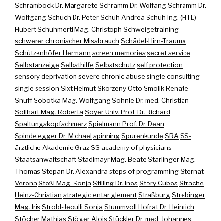
Schramböck Dr. Margarete
Schramm Dr. Wolfang
Schramm Dr.
Wolfgang
Schuch Dr. Peter
Schuh Andrea
Schuh Ing. (HTL)
Hubert
Schuhmertl Mag. Christoph
Schweigetraining
schwerer chronischer Missbrauch
Schädel-Hirn-Trauma
Schützenhöfer Hermann
screen memories
secret service
Selbstanzeige
Selbsthilfe
Selbstschutz
self protection
sensory deprivation
severe chronic abuse
single consulting
single session
Sixt Helmut
Skorzeny Otto
Smolik Renate
Snuff
Sobotka Mag. Wolfgang
Sohnle Dr. med. Christian
Sollhart Mag. Roberta
Soyer Univ. Prof. Dr. Richard
Spaltungskopfschmerz
Spielmann Prof. Dr. Dean
Spindelegger Dr. Michael
spinning
Spurenkunde
SRA
SS-
ärztliche Akademie Graz
SS academy of physicians
Staatsanwaltschaft
Stadlmayr Mag. Beate
Starlinger Mag.
Thomas
Stepan Dr. Alexandra
steps of programming
Sternat
Verena
Steßl Mag. Sonja
Stilling Dr. Ines
Story Cubes
Strache
Heinz-Christian
strategic entanglement
Straßburg
Strebinger
Mag. Iris
Strobl-Jeoulli Sonja
Stummvoll Hofrat Dr. Heinrich
Stöcher Mathias
Stöger Alois
Stückler Dr. med. Johannes