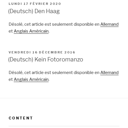
PUBLIÉ
LUNDI 17 FÉVRIER 2020
LE
(Deutsch) Den Haag
Désolé, cet article est seulement disponible en
Allemand
et
Anglais Américain
.
PUBLIÉ
VENDREDI 16 DÉCEMBRE 2016
LE
(Deutsch) Kein Fotoromanzo
Désolé, cet article est seulement disponible en
Allemand
et
Anglais Américain
.
CONTENT