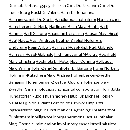
Dr. med. Barbara
gypsy children
Götz Dr. Barabara
Götz Dr.
med. Georg
Hackl Dr. Valerie
Hahn Dr. Johannes
Hammerschmid Dr. Sonja
Handlungsempfehlung
Handzeichen
Hanglberger Dr. Herta
Hartinger-Klein Mag. Beate
Hartl
Hannes
Hartl Simone
Haumann Dorothea
Hausar Mag. Birgit
Haut
Hautz Mag. Andreas
healing & relief
Heilung &
Linderung
Heim Aribert
Heinisch-Hosek dipl. Päd. Gabriele
Heinisch-Hosek Gabriele
high functional MK ultra
Hochhold
Mag. Christina
Hochnetz Dr. Peter
Hoell Corinna
Hofbauer
Mag. Wilma
Hofer-Zeni-Rennhofer Dr. Barbara
Hofer Norbert
Hofmann-Kutschera Mag. Andrea
Hohenberger-Zwettler
Benjamin
Hohenberger-Zwettler Gudrun
Hohenberger-
Zwettler Sarah
Holocaust
horizontal collaboration
Horn Jutta
Hundstorfer Rudolf
hush money
Häupl Dr. Michael
Höpler-
Salat Mag. Sonja
Identification of survivors
implants
Ingemarsson Mag. Iris
Inhuman or Degrading Treatment or
Punishment
Intelligence
intergenerational abuse
Inthaler
Mag. Gabriele
intimidation
involuntary cases
israeli mk ultra