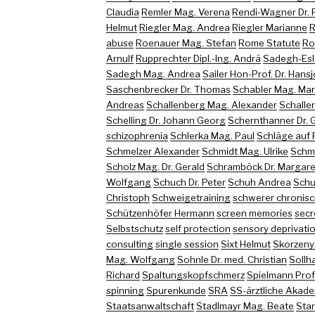
Claudia
Remler Mag. Verena
Rendi-Wagner Dr. 
Helmut
Riegler Mag. Andrea
Riegler Marianne
R
abuse
Roenauer Mag. Stefan
Rome Statute
Ro
Arnulf
Rupprechter Dipl.-Ing. Andrä
Sadegh-Esl
Sadegh Mag. Andrea
Sailer Hon-Prof. Dr. Hans
Saschenbrecker Dr. Thomas
Schabler Mag. Ma
Andreas
Schallenberg Mag. Alexander
Schaller
Schelling Dr. Johann Georg
Schernthanner Dr. 
schizophrenia
Schlerka Mag. Paul
Schläge auf 
Schmelzer Alexander
Schmidt Mag. Ulrike
Schmi
Scholz Mag. Dr. Gerald
Schramböck Dr. Margare
Wolfgang
Schuch Dr. Peter
Schuh Andrea
Schu
Christoph
Schweigetraining
schwerer chronisc
Schützenhöfer Hermann
screen memories
secr
Selbstschutz
self protection
sensory deprivati
consulting
single session
Sixt Helmut
Skorzeny
Mag. Wolfgang
Sohnle Dr. med. Christian
Sollh
Richard
Spaltungskopfschmerz
Spielmann Prof.
spinning
Spurenkunde
SRA
SS-ärztliche Akade
Staatsanwaltschaft
Stadlmayr Mag. Beate
Sta