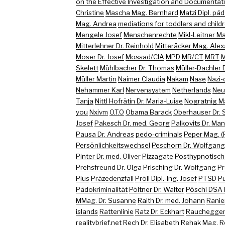
on the Effective Investigation and Documentati
Christine
Mascha Mag. Bernhard
Matzi Dipl. päd
Mag. Andrea
mediations for toddlers and childr
Mengele Josef
Menschenrechte
Mikl-Leitner M
Mitterlehner Dr. Reinhold
Mitteräcker Mag. Ale
Moser Dr. Josef
Mossad/CIA
MPD
MR/CT
MRT
M
Skelett
Mühlbacher Dr. Thomas
Müller-Dachler D
Müller Martin
Naimer Claudia
Nakam
Nase
Nazi-
Nehammer Karl
Nervensystem
Netherlands
Neu
Tanja
Nittl Hofrätin Dr. Maria-Luise
Nogratnig M
you
Nxivm
O.T.O
Obama Barack
Oberhauser Dr. 
Josef
Pakesch Dr. med. Georg
Palkovits Dr. Ma
Pausa Dr. Andreas
pedo-criminals
Peper Mag. (
Persönlichkeitswechsel
Peschorn Dr. Wolfgang
Pinter Dr. med. Oliver
Pizzagate
Posthypnotisch
Prehsfreund Dr. Olga
Prisching Dr. Wolfgang
Pr
Pius
Präzedenzfall
Pröll Dipl.-Ing. Josef
PTSD
Pu
Pädokriminalität
Pöltner Dr. Walter
Pöschl DSA 
MMag. Dr. Susanne
Raith Dr. med. Johann
Ranie
islands
Rattenlinie
Ratz Dr. Eckhart
Rauchegger 
realitybrief.net
Rech Dr. Elisabeth
Rehak Mag. R