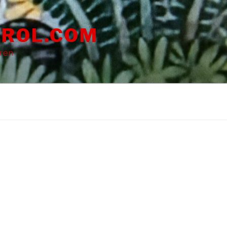
ROL.COM
dren