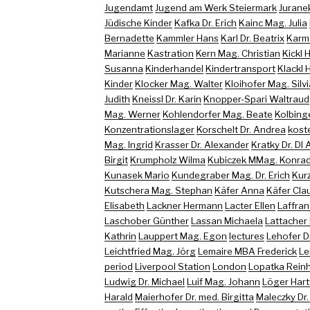
Jugendamt
Jugend am Werk Steiermark
Juranek
Jüdische Kinder
Kafka Dr. Erich
Kainc Mag. Julia
Bernadette
Kammler Hans
Karl Dr. Beatrix
Karma
Marianne
Kastration
Kern Mag. Christian
Kickl 
Susanna
Kinderhandel
Kindertransport
Klackl 
Kinder
Klocker Mag. Walter
Kloihofer Mag. Silvi
Judith
Kneissl Dr. Karin
Knopper-Spari Waltraud
Mag. Werner
Kohlendorfer Mag. Beate
Kolbing
Konzentrationslager
Korschelt Dr. Andrea
koste
Mag. Ingrid
Krasser Dr. Alexander
Kratky Dr. DI
Birgit
Krumpholz Wilma
Kubiczek MMag. Konra
Kunasek Mario
Kundegraber Mag. Dr. Erich
Kur
Kutschera Mag. Stephan
Käfer Anna
Käfer Cla
Elisabeth
Lackner Hermann
Lacter Ellen
Laffran
Laschober Günther
Lassan Michaela
Lattacher
Kathrin
Lauppert Mag. Egon
lectures
Lehofer D
Leichtfried Mag. Jörg
Lemaire MBA Frederick
Le
period
Liverpool Station
London
Lopatka Rein
Ludwig Dr. Michael
Luif Mag. Johann
Löger Har
Harald
Maierhofer Dr. med. Birgitta
Maleczky Dr.