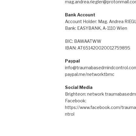
mag.andrea.riegler@protonmail.c
Bank Account
Account Holder: Mag. Andrea RIE
Bank: EASYBANK, A-1110 Wien
BIC: BAWAATWW
IBAN: AT651420020012759895
Paypal
info@traumabasedmindcontrol.co
paypal.me/networktbmc
Social Media
Brighteon: network traumabasedm
Facebook:
https://www.facebook.com/traum
ntrol