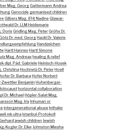
uber Mag. Georg
Gattermann Andrea
chung
Genocide
germanised children
re
Gilbers Mag. (FH) Nadine
Glawar-
ottwald Dr. LLM Heidemarie
. Doris
Gridling Mag. Peter
Gröhs Dr.
Götz Dr. med. Georg
Hackl Dr. Valerie
ndlungsempfehlung
Handzeichen
te
Hartl Hannes
Hartl Simone
utz Mag. Andreas
healing & relief
k dipl. Päd. Gabriele
Heinisch-Hosek
 Christina
Hochnetz Dr. Peter
Hoell
hofer Dr. Barbara
Hofer Norbert
-Zwettler Benjamin
Hohenberger-
Holocaust
horizontal collaboration
pl Dr. Michael
Höpler-Salat Mag.
arsson Mag. Iris
Inhuman or
ce
intergenerational abuse
Inthaler
raeli mk ultra
Istanbul-Protokoll
 Gerhard
jewish children
Jewish
ig-Kogler Dr. Elke
Johnston Miesha