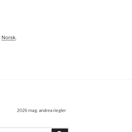
t
Norsk
.
2026 mag. andrea riegler