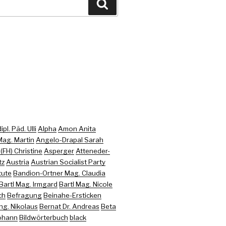
Recherche
pl. Päd. Ulli
Alpha
Amon Anita
ag. Martin
Angelo-Drapal Sarah
FH) Christine
Asperger
Atteneder-
tz
Austria
Austrian Socialist Party
tute
Bandion-Ortner Mag. Claudia
Bartl Mag. Irmgard
Bartl Mag. Nicole
ch
Befragung
Beinahe-Ersticken
Ing. Nikolaus
Bernat Dr. Andreas
Beta
Johann
Bildwörterbuch
black