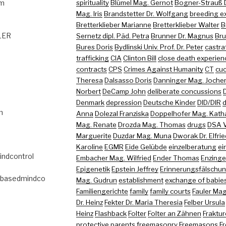
om
spirituality
Blümel Mag. Gernot
Bogner-Strauß D
Mag. Iris
Brandstetter Dr. Wolfgang
breeding e
Bretterklieber Marianne
Bretterklieber Walter
B
GLER
Sernetz dipl. Päd. Petra
Brunner Dr. Magnus
Bru
Bures Doris
Bydlinski Univ. Prof. Dr. Peter
castra
trafficking
CIA
Clinton Bill
close death experien
contracts
CPS
Crimes Against Humanity
CT
cuc
Theresa
Dalsasso Doris
Danninger Mag. Joche
Norbert
DeCamp John
deliberate concussions
Denmark
depression
Deutsche Kinder
DID/DIR
d
m
Anna
Dolezal Franziska
Doppelhofer Mag. Kath
Mag. Renate
Drozda Mag. Thomas
drugs
DSA 
Marguerite
Duzdar Mag. Muna
Dworak Dr. Elfri
Karoline
EGMR
Eide Gelübde
einzelberatung
ei
indcontrol
Embacher Mag. Wilfried
Ender Thomas
Enzinger
Epigenetik
Epstein Jeffrey
Erinnerungsfälschu
abasedmindco
Mag. Gudrun
establishment
exchange of babie
Familiengerichte
family
family courts
Fauler Mag
Dr. Heinz
Fekter Dr. Maria Theresia
Felber Ursula
Heinz
Flashback
Folter
Folter an Zähnen
Fraktu
protective parents
freemasonry
Freemasons
Fr