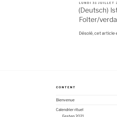
PUBLIÉ
LUNDI 31 JUILLET 
LE
(Deutsch) Is
Folter/verd
Désolé, cet article
CONTENT
Bienvenue
Calendrier rituel
Festen 2021