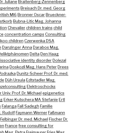
r. Juliane
Braitenberg-Zennenberg
xperiments
Breisach Dr. med. Georg
ritish MI6
Bronner Oscar
Brueckner-
stkorb
Bubna-Litic Mag. Johanna
tion
Chevalier
children trains
child
ce
concentration camps
Consulting
koo children
Czerwenka DSA
n
Danzinger Anna
Darabos Mag.
Deliktphänomen
Delta
Den Haag
issociative identity disorder
Dolezal
arina
Doskozil Mag. Hans Peter
Drees
Vodrazka
Dunitz-Scheer Prof. Dr. med.
ede
Düh Ursula
Edtstadler Mag.
nzelconsulting
Elektroschocks
 Univ. Prof. Dr. Michael
epigenetics
ng
Erker-Kutschera MA Stefanie
Ertl
s
Falanga
Fall Sadegh
Familie
. Rudolf
Faymann Werner
Faßmann
Felbinger Dr. med. Michael
Fischer Dr.
ren
France
free consulting for
eh Mag. Petra
Freimaurer
Fries Mag.