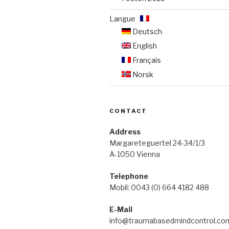
Langue :
Deutsch
English
Français
Norsk
CONTACT
Address
Margareteguertel 24-34/1/3
A-1050 Vienna
Telephone
Mobil: 0043 (0) 664 4182 488
E-Mail
info@traumabasedmindcontrol.co