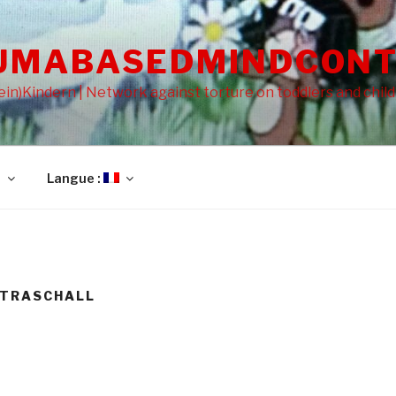
UMABASEDMINDCONT
in)Kindern | Network against torture on toddlers and chil
l
Langue :
LTRASCHALL