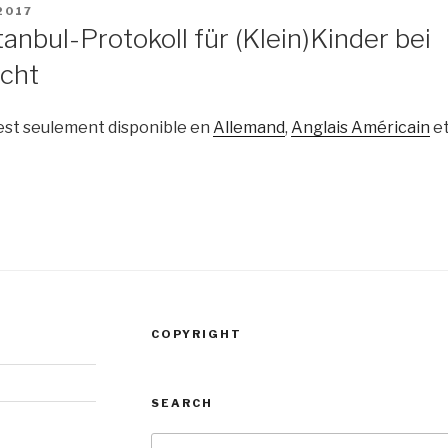
2017
tanbul-Protokoll für (Klein)Kinder bei
acht
 est seulement disponible en
Allemand
,
Anglais Américain
e
COPYRIGHT
SEARCH
Recherche