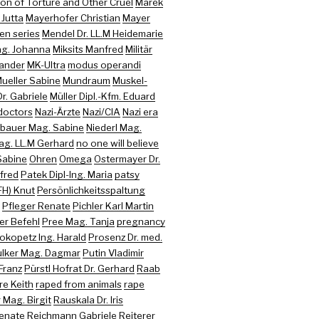
on of Torture and Other Cruel
Marek
 Jutta
Mayerhofer Christian
Mayer
en series
Mendel Dr. LL.M Heidemarie
ag. Johanna
Miksits Manfred
Militär
xander
MK-Ultra
modus operandi
ueller Sabine
Mundraum
Muskel-
r. Gabriele
Müller Dipl.-Kfm. Eduard
doctors
Nazi-Ärzte
Nazi/CIA
Nazi era
bauer Mag. Sabine
Niederl Mag.
ag. LL.M Gerhard
no one will believe
Sabine
Ohren
Omega
Ostermayer Dr.
nfred
Patek Dipl-Ing. Maria
patsy
FH) Knut
Persönlichkeitsspaltung
Pfleger Renate
Pichler Karl Martin
er Befehl
Pree Mag. Tanja
pregnancy
okopetz Ing. Harald
Prosenz Dr. med.
lker Mag. Dagmar
Putin Vladimir
Franz
Pürstl Hofrat Dr. Gerhard
Raab
re Keith
raped from animals
rape
Mag. Birgit
Rauskala Dr. Iris
enate
Reichmann Gabriele
Reiterer