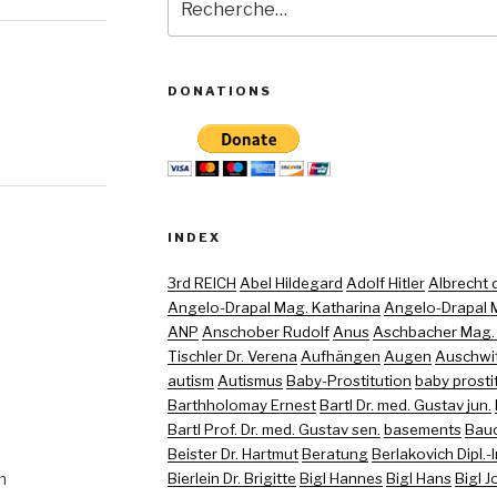
pour
:
DONATIONS
INDEX
3rd REICH
Abel Hildegard
Adolf Hitler
Albrecht di
Angelo-Drapal Mag. Katharina
Angelo-Drapal M
ANP
Anschober Rudolf
Anus
Aschbacher Mag. (
Tischler Dr. Verena
Aufhängen
Augen
Auschwi
autism
Autismus
Baby-Prostitution
baby prosti
Barthholomay Ernest
Bartl Dr. med. Gustav jun.
Bartl Prof. Dr. med. Gustav sen.
basements
Bau
Beister Dr. Hartmut
Beratung
Berlakovich Dipl.-
m
Bierlein Dr. Brigitte
Bigl Hannes
Bigl Hans
Bigl 