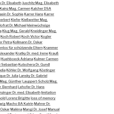
 Dr. Elisabeth
Juschitz Mag. Elisabeth
Kainz Mag. Carmen
Kalcher DSA
sin Dr. Sophie
Karrer Hans
Karrer
Herbert
Kiefer
Kießwetter Mag.
Hofrat Dr. Michael
kleinwüchsige
a
Klug Mag. Gerald
Kneidinger Mag.
Koch Robert
Koch Victor
Kogler
er Petra
Kollmann Dr. Oskar
nlos für schützende Eltern
Krammer
 Alexander
Kratky Dr. med. Irene
Krauß
d
Kuehboeck Adriana
Kulmer Carmen
z Sebastian
Kutschera Dr. Gundl
udia
Köhler Dr. Wolfgang
Köstinger
que Dr. Julia
Lansky Dr. Gabriel
 Mag. Günther
Lauppert-Scholz Mag.
r. Bernhard
Lehofer Dr. Hans
nzinger Dr. med. Elisabeth
limitation
hold
Lorenz Brigitte
loss of memory
twig
Macho BA Katrin
Mahrer Dr.
 Oskar
Malèna
Mangi Dr. Josef
Manual