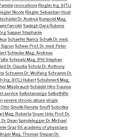
Pamela
revocations
Riegler Ing. (HTL)
iegler Nicole
Riegler Sebastian
ritual
tschädel Dr. Andrea
Rumpold Mag.
ami Farrokh
Sadegh Dara Rubens
jörg
Sapper Stephanie
rkus
Schaefer Nancy
Schalk Dr. med.
 Sigrun
Scheer Prof. Dr. med. Peter
Gert
Schieder Mag. Andreas
Füße
Schmatz Mag. (FH) Stephan
ed Dr. Claudia
Scholz Dr. Anthony
te
Schramm Dr. Wolfang
Schramm Dr.
h Ing. (HTL) Hubert
Schuhmertl Mag.
her Missbrauch
Schädel-Hirn-Trauma
et service
Selbstanzeige
Selbsthilfe
on
severe chronic abuse
single
 Otto
Smolik Renate
Snuff
Sobotka
art Mag. Roberta
Soyer Univ. Prof. Dr.
 Dr. Dean
Spindelegger Dr. Michael
mie Graz
SS academy of physicians
rlinger Mag. Thomas
Stepan Dr.