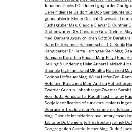
Johannes
Fuchs DDr. Hubert
gag order
Gartlgr
Geheimdienste
Geldorf Sir Bob
Genitaluntersu
germanisierte Kinder
Gesicht
Gewessler Leono
Fuchsgruber Mag. Claudia
Glawar DI Gunther
G
Grabenwarter DDr. Christoph
Graz
Greinert Mag
med. Barbara
gypsy children
Götz Dr. Barabara
Hahn Dr. Johannes
Hammerschmid Dr. Sonja
Ha
Hanglberger Dr. Herta
Hartinger-Klein Mag. Bea
Haumann Dorothea
Hausar Mag. Birgit
Haut
Ha
Heilung & Linderung
Heim Aribert
Heinisch-Hose
Gabriele
high functional MK ultra
Hochhold Mag.
Corinna
Hofbauer Mag. Wilma
Hofer-Zeni-Renn
Hofmann-Kutschera Mag. Andrea
Hohenberger
Zwettler Gudrun
Hohenberger-Zwettler Sarah
Horn Jutta
Hundstorfer Rudolf
hush money
Häu
Sonja
Identification of survivors
implants
Ingem
Degrading Treatment or Punishment
Intelligen
Mag. Gabriele
intimidation
involuntary cases
is
Jabloner Dr. Clemens
Jeffrey Epstein
Jelinek Dr.
Congregation Austria
Jocher Mag. Rudolf
Joein