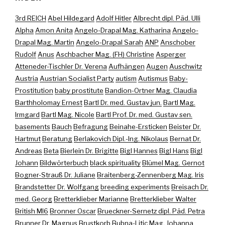
3rd REICH
Abel Hildegard
Adolf Hitler
Albrecht dipl. Päd. Ulli
Alpha
Amon Anita
Angelo-Drapal Mag. Katharina
Angelo-
Drapal Mag. Martin
Angelo-Drapal Sarah
ANP
Anschober
Rudolf
Anus
Aschbacher Mag. (FH) Christine
Asperger
Atteneder-Tischler Dr. Verena
Aufhängen
Augen
Auschwitz
Austria
Austrian Socialist Party
autism
Autismus
Baby-
Prostitution
baby prostitute
Bandion-Ortner Mag. Claudia
Barthholomay Ernest
Bartl Dr. med. Gustav jun.
Bartl Mag.
Irmgard
Bartl Mag. Nicole
Bartl Prof. Dr. med. Gustav sen.
basements
Bauch
Befragung
Beinahe-Ersticken
Beister Dr.
Hartmut
Beratung
Berlakovich Dipl.-Ing. Nikolaus
Bernat Dr.
Andreas
Beta
Bierlein Dr. Brigitte
Bigl Hannes
Bigl Hans
Bigl
Johann
Bildwörterbuch
black spirituality
Blümel Mag. Gernot
Bogner-Strauß Dr. Juliane
Braitenberg-Zennenberg Mag. Iris
Brandstetter Dr. Wolfgang
breeding experiments
Breisach Dr.
med. Georg
Bretterklieber Marianne
Bretterklieber Walter
British MI6
Bronner Oscar
Brueckner-Sernetz dipl. Päd. Petra
Brunner Dr. Magnus
Brustkorb
Bubna-Litic Mag. Johanna