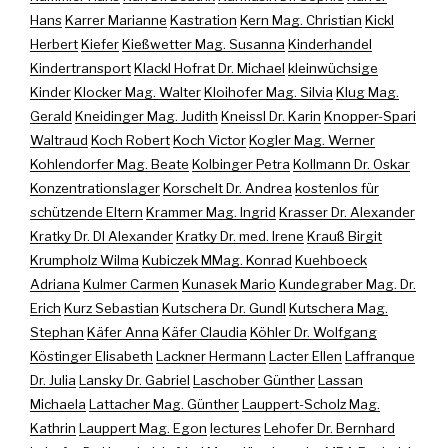
Hans
Karrer Marianne
Kastration
Kern Mag. Christian
Kickl
Herbert
Kiefer
Kießwetter Mag. Susanna
Kinderhandel
Kindertransport
Klackl Hofrat Dr. Michael
kleinwüchsige
Kinder
Klocker Mag. Walter
Kloihofer Mag. Silvia
Klug Mag.
Gerald
Kneidinger Mag. Judith
Kneissl Dr. Karin
Knopper-Spari
Waltraud
Koch Robert
Koch Victor
Kogler Mag. Werner
Kohlendorfer Mag. Beate
Kolbinger Petra
Kollmann Dr. Oskar
Konzentrationslager
Korschelt Dr. Andrea
kostenlos für
schützende Eltern
Krammer Mag. Ingrid
Krasser Dr. Alexander
Kratky Dr. DI Alexander
Kratky Dr. med. Irene
Krauß Birgit
Krumpholz Wilma
Kubiczek MMag. Konrad
Kuehboeck
Adriana
Kulmer Carmen
Kunasek Mario
Kundegraber Mag. Dr.
Erich
Kurz Sebastian
Kutschera Dr. Gundl
Kutschera Mag.
Stephan
Käfer Anna
Käfer Claudia
Köhler Dr. Wolfgang
Köstinger Elisabeth
Lackner Hermann
Lacter Ellen
Laffranque
Dr. Julia
Lansky Dr. Gabriel
Laschober Günther
Lassan
Michaela
Lattacher Mag. Günther
Lauppert-Scholz Mag.
Kathrin
Lauppert Mag. Egon
lectures
Lehofer Dr. Bernhard