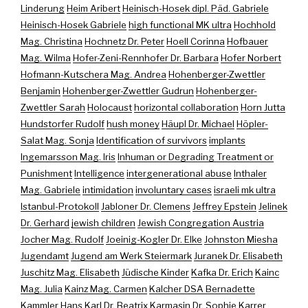
Linderung
Heim Aribert
Heinisch-Hosek dipl. Päd. Gabriele
Heinisch-Hosek Gabriele
high functional MK ultra
Hochhold
Mag. Christina
Hochnetz Dr. Peter
Hoell Corinna
Hofbauer
Mag. Wilma
Hofer-Zeni-Rennhofer Dr. Barbara
Hofer Norbert
Hofmann-Kutschera Mag. Andrea
Hohenberger-Zwettler
Benjamin
Hohenberger-Zwettler Gudrun
Hohenberger-
Zwettler Sarah
Holocaust
horizontal collaboration
Horn Jutta
Hundstorfer Rudolf
hush money
Häupl Dr. Michael
Höpler-
Salat Mag. Sonja
Identification of survivors
implants
Ingemarsson Mag. Iris
Inhuman or Degrading Treatment or
Punishment
Intelligence
intergenerational abuse
Inthaler
Mag. Gabriele
intimidation
involuntary cases
israeli mk ultra
Istanbul-Protokoll
Jabloner Dr. Clemens
Jeffrey Epstein
Jelinek
Dr. Gerhard
jewish children
Jewish Congregation Austria
Jocher Mag. Rudolf
Joeinig-Kogler Dr. Elke
Johnston Miesha
Jugendamt
Jugend am Werk Steiermark
Juranek Dr. Elisabeth
Juschitz Mag. Elisabeth
Jüdische Kinder
Kafka Dr. Erich
Kainc
Mag. Julia
Kainz Mag. Carmen
Kalcher DSA Bernadette
Kammler Hans
Karl Dr. Beatrix
Karmasin Dr. Sophie
Karrer