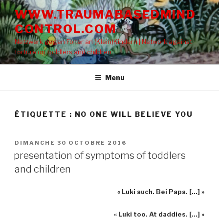
Aller
WWW.TRAUMABASEDMIND
au
CONTROL.COM
contenu
principal
Netzwerk gegen Folter an (Klein)Kindern | Network against
torture on toddlers and children
Menu
ÉTIQUETTE : NO ONE WILL BELIEVE YOU
PUBLIÉ
DIMANCHE 30 OCTOBRE 2016
LE
presentation of symptoms of toddlers
and children
« Luki auch. Bei Papa. […] »
« Luki too. At daddies. […] »