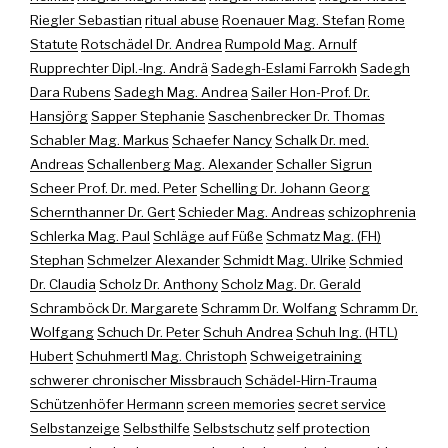
Riegler Sebastian
ritual abuse
Roenauer Mag. Stefan
Rome
Statute
Rotschädel Dr. Andrea
Rumpold Mag. Arnulf
Rupprechter Dipl.-Ing. Andrä
Sadegh-Eslami Farrokh
Sadegh
Dara Rubens
Sadegh Mag. Andrea
Sailer Hon-Prof. Dr.
Hansjörg
Sapper Stephanie
Saschenbrecker Dr. Thomas
Schabler Mag. Markus
Schaefer Nancy
Schalk Dr. med.
Andreas
Schallenberg Mag. Alexander
Schaller Sigrun
Scheer Prof. Dr. med. Peter
Schelling Dr. Johann Georg
Schernthanner Dr. Gert
Schieder Mag. Andreas
schizophrenia
Schlerka Mag. Paul
Schläge auf Füße
Schmatz Mag. (FH)
Stephan
Schmelzer Alexander
Schmidt Mag. Ulrike
Schmied
Dr. Claudia
Scholz Dr. Anthony
Scholz Mag. Dr. Gerald
Schramböck Dr. Margarete
Schramm Dr. Wolfang
Schramm Dr.
Wolfgang
Schuch Dr. Peter
Schuh Andrea
Schuh Ing. (HTL)
Hubert
Schuhmertl Mag. Christoph
Schweigetraining
schwerer chronischer Missbrauch
Schädel-Hirn-Trauma
Schützenhöfer Hermann
screen memories
secret service
Selbstanzeige
Selbsthilfe
Selbstschutz
self protection