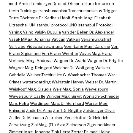
med. Armin
Tomberger Dr. med. Otmar
torture
torture on
teeth
Trainings
transhumanism
Transhumanismus
Trigger
Tritte
Töchterle Dr. Karlheiz
Udolf-Strobl Mag. Elisabeth
Ultraschall
UN istanbul protocol
UNO Istanabul Protokoll
Vahing Vaino
Valsky Dr. Julia
Van der Bellen Dr. Alexander
Vasak MMag. Johanna
Vatican
Vatikan
Verjährungsfrist
Verträge
Videoaufzeichnung
Vogl-Lang Mag. Caroline
Von
Braun Sigismund
Von Braun Wernher
Voves Mag. Franz
Vretscha Mag. Andreas
Wagner Dr. Astrid
Wagner Dr. Brigitte
Wagner Mag. Reingard
Waldner Dr. Wolfgang
Walisch
Gabriella
Wallner-Tschirk Ute G.
Wambacher Thomas
War
Crimes
waterboarding
Weinstein Harvey
Weiser Dr. Martin
Weiskopf Mag. Claudia
Weis Mag. Sonja
Wewelsburg
Wewelsburg Castle
Winkler Mag. Birgit
Wonisch-Schneider
Mag. Petra
Wurdinger Mag. Dr. Bernhard
Wurzer Mag.
Raimund
Zadic Dr. Alma
Zarfl Dr. Brigitte
Zeisberger Oliver
Zeitler Dr. Michaela
Zeitreisen
Zens Hofrat Dr. Heinrich
Zersetzung
Ziai Mag. (FH) Azra
Zielperson
Zigeunerkinder
Zimmerl Mag. Johanna
Zink Herta
Zotter Dr. med. Heinz