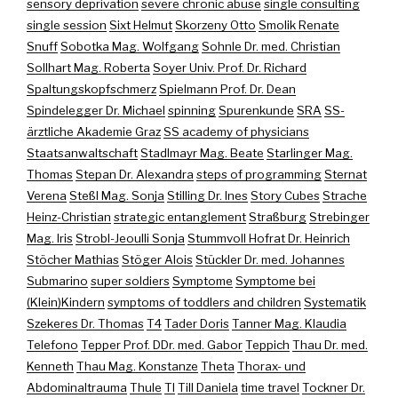
sensory deprivation
severe chronic abuse
single consulting
single session
Sixt Helmut
Skorzeny Otto
Smolik Renate
Snuff
Sobotka Mag. Wolfgang
Sohnle Dr. med. Christian
Sollhart Mag. Roberta
Soyer Univ. Prof. Dr. Richard
Spaltungskopfschmerz
Spielmann Prof. Dr. Dean
Spindelegger Dr. Michael
spinning
Spurenkunde
SRA
SS-
ärztliche Akademie Graz
SS academy of physicians
Staatsanwaltschaft
Stadlmayr Mag. Beate
Starlinger Mag.
Thomas
Stepan Dr. Alexandra
steps of programming
Sternat
Verena
Steßl Mag. Sonja
Stilling Dr. Ines
Story Cubes
Strache
Heinz-Christian
strategic entanglement
Straßburg
Strebinger
Mag. Iris
Strobl-Jeoulli Sonja
Stummvoll Hofrat Dr. Heinrich
Stöcher Mathias
Stöger Alois
Stückler Dr. med. Johannes
Submarino
super soldiers
Symptome
Symptome bei
(Klein)Kindern
symptoms of toddlers and children
Systematik
Szekeres Dr. Thomas
T4
Tader Doris
Tanner Mag. Klaudia
Telefono
Tepper Prof. DDr. med. Gabor
Teppich
Thau Dr. med.
Kenneth
Thau Mag. Konstanze
Theta
Thorax- und
Abdominaltrauma
Thule
TI
Till Daniela
time travel
Tockner Dr.