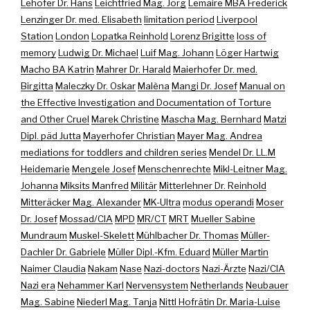
Lehofer Dr. Hans
Leichtfried Mag. Jörg
Lemaire MBA Frederick
Lenzinger Dr. med. Elisabeth
limitation period
Liverpool
Station
London
Lopatka Reinhold
Lorenz Brigitte
loss of
memory
Ludwig Dr. Michael
Luif Mag. Johann
Löger Hartwig
Macho BA Katrin
Mahrer Dr. Harald
Maierhofer Dr. med.
Birgitta
Maleczky Dr. Oskar
Malèna
Mangi Dr. Josef
Manual on
the Effective Investigation and Documentation of Torture
and Other Cruel
Marek Christine
Mascha Mag. Bernhard
Matzi
Dipl. päd Jutta
Mayerhofer Christian
Mayer Mag. Andrea
mediations for toddlers and children series
Mendel Dr. LL.M
Heidemarie
Mengele Josef
Menschenrechte
Mikl-Leitner Mag.
Johanna
Miksits Manfred
Militär
Mitterlehner Dr. Reinhold
Mitteräcker Mag. Alexander
MK-Ultra
modus operandi
Moser
Dr. Josef
Mossad/CIA
MPD
MR/CT
MRT
Mueller Sabine
Mundraum
Muskel-Skelett
Mühlbacher Dr. Thomas
Müller-
Dachler Dr. Gabriele
Müller Dipl.-Kfm. Eduard
Müller Martin
Naimer Claudia
Nakam
Nase
Nazi-doctors
Nazi-Ärzte
Nazi/CIA
Nazi era
Nehammer Karl
Nervensystem
Netherlands
Neubauer
Mag. Sabine
Niederl Mag. Tanja
Nittl Hofrätin Dr. Maria-Luise