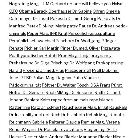
Nogratnig Mag. LL.M Gerhard
no one will believe you
Nxivm
O.T.O
Obama Barack
Oberhauser Dr. Sabine
Ohren
Omega
Ostermayer Dr. Josef
Pakesch Dr. med. Georg
Palkovits Dr.
Manfred
Patek Dipl-Ing. Maria
patsy
Pausa Dr. Andreas
pedo-
criminals
Peper Mag. (FH) Knut
Persönlichkeitsspaltung
Persönlichkeitswechsel
Peschorn Dr. Wolfgang
Pfleger
Renate
Pichler Karl Martin
Pinter Dr. med. Oliver
Pizzagate
Posthypnotischer Befehl
Pree Mag. Tanja
pregnancy
Prehsfreund Dr. Olga
Prisching Dr. Wolfgang
Prokopetz Ing.
Harald
Prosenz Dr. med. Pius
Präzedenzfall
Pröll Dipl.-Ing.
Josef
PTSD
Pulker Mag. Dagmar
Putin Vladimir
Pädokriminalität
Pöltner Dr. Walter
Pöschl DSA Franz
Pürstl
Hofrat Dr. Gerhard
Raab MMag. Dr. Susanne
Raith Dr. med.
Johann
Raniere Keith
raped from animals
rape islands
Rattenlinie
Ratz Dr. Eckhart
Rauchegger Mag. Birgit
Rauskala
Dr. Iris
realitybrief.net
Rech Dr. Elisabeth
Rehak Mag. Renate
Reichmann Gabriele
Reiterer Claudia
Remler Mag. Verena
Rendi-Wagner Dr. Pamela
revocations
Riegler Ing. (HTL)
Helmut
Riegler Mag. Andrea
Riegler Marianne
Riegler Nicole