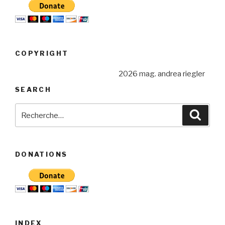
COPYRIGHT
2026 mag. andrea riegler
SEARCH
Recherche
Reche
pour
:
DONATIONS
INDEX