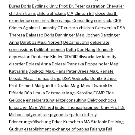
Bures Doris
Bydlinski Univ. Prof. Dr. Peter
castration
Chevalier
children trains
child trafficking
CIA
Clinton Bill
close death
experience
concentration camps
Consulting
contracts
CPS
Crimes Against Humanity
CT
cuckoo children
Czerwenka DSA
Theresa
Dalsasso Doris
Danninger Mag. Jochen
Danzinger
Anna
Darabos Mag. Norbert
DeCamp John
deliberate
concussions
Deliktphänomen
Delta
Den Haag
Denmark
depression
Deutsche Kinder
DID/DIR
dissociative identity
disorder
Dolezal Anna
Dolezal Franziska
Doppelhofer Mag.
Katharina
Doskozil Mag. Hans Peter
Drees Mag. Renate
Drozda Mag. Thomas
drugs
DSA Vodrazka
Dunitz-Scheer
Prof. Dr. med. Marguerite
Duzdar Mag. Muna
Dworak Dr.
Elfriede
Düh Ursula
Edtstadler Mag. Karoline
EGMR
Eide
Gelübde
einzelberatung
einzelconsulting
Elektroschocks
Embacher Mag. Wilfried
Ender Thomas
Enzinger Univ. Prof. Dr.
Michael
epigenetics
Epigenetik
Epstein Jeffrey
Erinnerungsfälschung
Erker-Kutschera MA Stefanie
Ertl Mag.
Gudrun
establishment
exchange of babies
Falanga
Fall