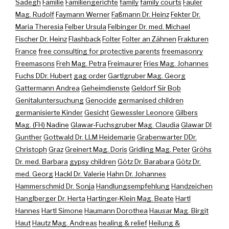
Sadegh
Familie
Familiengerichte
family
family courts
Fauler
Mag. Rudolf
Faymann Werner
Faßmann Dr. Heinz
Fekter Dr.
Maria Theresia
Felber Ursula
Felbinger Dr. med. Michael
Fischer Dr. Heinz
Flashback
Folter
Folter an Zähnen
Frakturen
France
free consulting for protective parents
freemasonry
Freemasons
Freh Mag. Petra
Freimaurer
Fries Mag. Johannes
Fuchs DDr. Hubert
gag order
Gartlgruber Mag. Georg
Gattermann Andrea
Geheimdienste
Geldorf Sir Bob
Genitaluntersuchung
Genocide
germanised children
germanisierte Kinder
Gesicht
Gewessler Leonore
Gilbers
Mag. (FH) Nadine
Glawar-Fuchsgruber Mag. Claudia
Glawar DI
Gunther
Gottwald Dr. LLM Heidemarie
Grabenwarter DDr.
Christoph
Graz
Greinert Mag. Doris
Gridling Mag. Peter
Gröhs
Dr. med. Barbara
gypsy children
Götz Dr. Barabara
Götz Dr.
med. Georg
Hackl Dr. Valerie
Hahn Dr. Johannes
Hammerschmid Dr. Sonja
Handlungsempfehlung
Handzeichen
Hanglberger Dr. Herta
Hartinger-Klein Mag. Beate
Hartl
Hannes
Hartl Simone
Haumann Dorothea
Hausar Mag. Birgit
Haut
Hautz Mag. Andreas
healing & relief
Heilung &