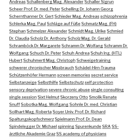
Andreas
Schallenberg Mag. Alexander
Schaller Sigrun
Scheer Prof. Dr. med. Peter
Schelling Dr. Johann Georg
Schernthanner Dr. Gert
Schieder Mag. Andreas
schizophrenia
Schlerka Mag. Paul
Schläge auf Füße
Schmatz Mag. (FH)
Stephan
Schmelzer Alexander
Schmidt Mag. Ulrike
Schmied
Dr. Claudia
Scholz Dr. Anthony
Scholz Mag. Dr. Gerald
Schramböck Dr. Margarete
Schramm Dr. Wolfang
Schramm Dr.
Wolfgang
Schuch Dr. Peter
Schuh Andrea
Schuh Ing. (HTL)
Hubert
Schuhmertl Mag. Christoph
Schweigetraining
schwerer chronischer Missbrauch
Schädel-Hirn-Trauma
Schützenhöfer Hermann
screen memories
secret service
Selbstanzeige
Selbsthilfe
Selbstschutz
self protection
sensory deprivation
severe chronic abuse
single consulting
single session
Sixt Helmut
Skorzeny Otto
Smolik Renate
Snuff
Sobotka Mag. Wolfgang
Sohnle Dr. med. Christian
Sollhart Mag. Roberta
Soyer Univ. Prof. Dr. Richard
Spaltungskopfschmerz
Spielmann Prof. Dr. Dean
Spindelegger Dr. Michael
spinning
Spurenkunde
SRA
SS-
ärztliche Akademie Graz
SS academy of physicians