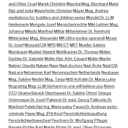
and Other Cruel
Marek Christine
Mascha Mag. Bernhard
Matzi
Dipl. päd Jutta
Mayerhofer Christian
Mayer Mag. Andrea
mediations for toddlers and children series
Mendel Dr. LL.M
Heidemarie
Mengele Josef
Menschenrechte
Mikl-Leitner Mag.
Johanna
Miksits Manfred
Militär
Mitterlehner Dr. Reinhold
Mitteräcker Mag. Alexander
MK-Ultra
modus operandi
Moser
Dr. Josef
Mossad/CIA
MPD
MR/CT
MRT
Mueller Sabine
Mundraum
Muskel-Skelett
Mühlbacher Dr. Thomas
Müller-
Dachler Dr. Gabriele
Müller Dipl.-Kfm. Eduard
Müller Martin
Naimer Claudia
Nakam
Nase
Nazi-doctors
Nazi-Ärzte
Nazi/CIA
Nazi era
Nehammer Karl
Nervensystem
Netherlands
Neubauer
Mag. Sabine
Niederl Mag. Tanja
Nittl Hofrätin Dr. Maria-Luise
Nogratnig Mag. LL.M Gerhard
no one will believe you
Nxivm
O.T.O
Obama Barack
Oberhauser Dr. Sabine
Ohren
Omega
Ostermayer Dr. Josef
Pakesch Dr. med. Georg
Palkovits Dr.
Manfred
Patek Dipl-Ing. Maria
patsy
Pausa Dr. Andreas
pedo-
criminals
Peper Mag. (FH) Knut
Persönlichkeitsspaltung
Persönlichkeitswechsel
Peschorn Dr. Wolfgang
Pfleger
Renate
Pichler Karl Martin
Pinter Dr. med. Oliver
Pizzagate