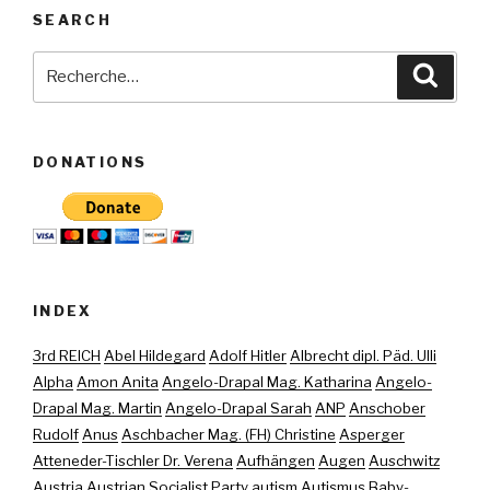
SEARCH
Recherche
Reche
pour
:
DONATIONS
INDEX
3rd REICH
Abel Hildegard
Adolf Hitler
Albrecht dipl. Päd. Ulli
Alpha
Amon Anita
Angelo-Drapal Mag. Katharina
Angelo-
Drapal Mag. Martin
Angelo-Drapal Sarah
ANP
Anschober
Rudolf
Anus
Aschbacher Mag. (FH) Christine
Asperger
Atteneder-Tischler Dr. Verena
Aufhängen
Augen
Auschwitz
Austria
Austrian Socialist Party
autism
Autismus
Baby-