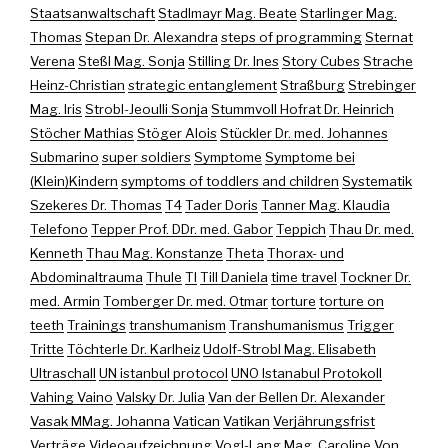
Staatsanwaltschaft
Stadlmayr Mag. Beate
Starlinger Mag.
Thomas
Stepan Dr. Alexandra
steps of programming
Sternat
Verena
Steßl Mag. Sonja
Stilling Dr. Ines
Story Cubes
Strache
Heinz-Christian
strategic entanglement
Straßburg
Strebinger
Mag. Iris
Strobl-Jeoulli Sonja
Stummvoll Hofrat Dr. Heinrich
Stöcher Mathias
Stöger Alois
Stückler Dr. med. Johannes
Submarino
super soldiers
Symptome
Symptome bei
(Klein)Kindern
symptoms of toddlers and children
Systematik
Szekeres Dr. Thomas
T4
Tader Doris
Tanner Mag. Klaudia
Telefono
Tepper Prof. DDr. med. Gabor
Teppich
Thau Dr. med.
Kenneth
Thau Mag. Konstanze
Theta
Thorax- und
Abdominaltrauma
Thule
TI
Till Daniela
time travel
Tockner Dr.
med. Armin
Tomberger Dr. med. Otmar
torture
torture on
teeth
Trainings
transhumanism
Transhumanismus
Trigger
Tritte
Töchterle Dr. Karlheiz
Udolf-Strobl Mag. Elisabeth
Ultraschall
UN istanbul protocol
UNO Istanabul Protokoll
Vahing Vaino
Valsky Dr. Julia
Van der Bellen Dr. Alexander
Vasak MMag. Johanna
Vatican
Vatikan
Verjährungsfrist
Verträge
Videoaufzeichnung
Vogl-Lang Mag. Caroline
Von