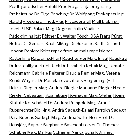
Posthypnotischer Befehl
Pree Mag. Tanja
pregnancy
Prehsfreund Dr. Olga
Prisching Dr. Wolfgang
Prokopetz Ing.
Harald
Prosenz Dr. med. Pius
Präzedenzfall
Pröll Dipl.-Ing.
Josef
PTSD
Pulker Mag. Dagmar
Putin Vladimir
Pädokriminalität
Pöltner Dr. Walter
Pöschl DSA Franz
Pürstl
Hofrat Dr. Gerhard
Raab MMag. Dr. Susanne
Raith Dr. med.
Johann
Raniere Keith
raped from animals
rape islands
Rattenlinie
Ratz Dr. Eckhart
Rauchegger Mag. Birgit
Rauskala
Dr. Iris
realitybrief.net
Rech Dr. Elisabeth
Rehak Mag. Renate
Reichmann Gabriele
Reiterer Claudia
Remler Mag. Verena
Rendi-Wagner Dr. Pamela
revocations
Riegler Ing. (HTL)
Helmut
Riegler Mag. Andrea
Riegler Marianne
Riegler Nicole
Riegler Sebastian
ritual abuse
Roenauer Mag. Stefan
Rome
Statute
Rotschädel Dr. Andrea
Rumpold Mag. Arnulf
Rupprechter Dipl.-Ing. Andrä
Sadegh-Eslami Farrokh
Sadegh
Dara Rubens
Sadegh Mag. Andrea
Sailer Hon-Prof. Dr.
Hansjörg
Sapper Stephanie
Saschenbrecker Dr. Thomas
Schabler Mag. Markus
Schaefer Nancy
Schalk Dr. med.