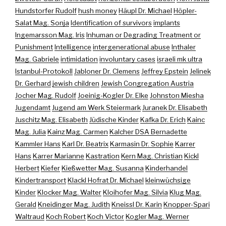
Hundstorfer Rudolf
hush money
Häupl Dr. Michael
Höpler-
Salat Mag. Sonja
Identification of survivors
implants
Ingemarsson Mag. Iris
Inhuman or Degrading Treatment or
Punishment
Intelligence
intergenerational abuse
Inthaler
Mag. Gabriele
intimidation
involuntary cases
israeli mk ultra
Istanbul-Protokoll
Jabloner Dr. Clemens
Jeffrey Epstein
Jelinek
Dr. Gerhard
jewish children
Jewish Congregation Austria
Jocher Mag. Rudolf
Joeinig-Kogler Dr. Elke
Johnston Miesha
Jugendamt
Jugend am Werk Steiermark
Juranek Dr. Elisabeth
Juschitz Mag. Elisabeth
Jüdische Kinder
Kafka Dr. Erich
Kainc
Mag. Julia
Kainz Mag. Carmen
Kalcher DSA Bernadette
Kammler Hans
Karl Dr. Beatrix
Karmasin Dr. Sophie
Karrer
Hans
Karrer Marianne
Kastration
Kern Mag. Christian
Kickl
Herbert
Kiefer
Kießwetter Mag. Susanna
Kinderhandel
Kindertransport
Klackl Hofrat Dr. Michael
kleinwüchsige
Kinder
Klocker Mag. Walter
Kloihofer Mag. Silvia
Klug Mag.
Gerald
Kneidinger Mag. Judith
Kneissl Dr. Karin
Knopper-Spari
Waltraud
Koch Robert
Koch Victor
Kogler Mag. Werner