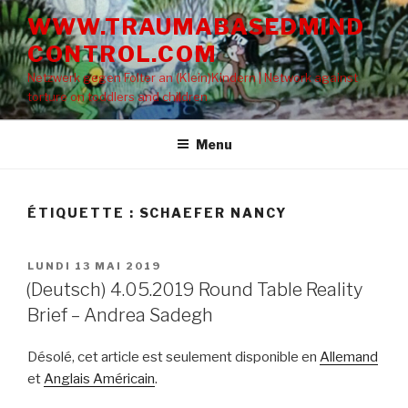
Aller
WWW.TRAUMABASEDMIND
au
CONTROL.COM
contenu
principal
Netzwerk gegen Folter an (Klein)Kindern | Network against
torture on toddlers and children
Menu
ÉTIQUETTE : SCHAEFER NANCY
PUBLIÉ
LUNDI 13 MAI 2019
LE
(Deutsch) 4.05.2019 Round Table Reality
Brief – Andrea Sadegh
Désolé, cet article est seulement disponible en
Allemand
et
Anglais Américain
.