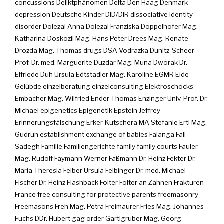
concussions
Deliktphänomen
Delta
Den Haag
Denmark
depression
Deutsche Kinder
DID/DIR
dissociative identity
disorder
Dolezal Anna
Dolezal Franziska
Doppelhofer Mag.
Katharina
Doskozil Mag. Hans Peter
Drees Mag. Renate
Drozda Mag. Thomas
drugs
DSA Vodrazka
Dunitz-Scheer
Prof. Dr. med. Marguerite
Duzdar Mag. Muna
Dworak Dr.
Elfriede
Düh Ursula
Edtstadler Mag. Karoline
EGMR
Eide
Gelübde
einzelberatung
einzelconsulting
Elektroschocks
Embacher Mag. Wilfried
Ender Thomas
Enzinger Univ. Prof. Dr.
Michael
epigenetics
Epigenetik
Epstein Jeffrey
Erinnerungsfälschung
Erker-Kutschera MA Stefanie
Ertl Mag.
Gudrun
establishment
exchange of babies
Falanga
Fall
Sadegh
Familie
Familiengerichte
family
family courts
Fauler
Mag. Rudolf
Faymann Werner
Faßmann Dr. Heinz
Fekter Dr.
Maria Theresia
Felber Ursula
Felbinger Dr. med. Michael
Fischer Dr. Heinz
Flashback
Folter
Folter an Zähnen
Frakturen
France
free consulting for protective parents
freemasonry
Freemasons
Freh Mag. Petra
Freimaurer
Fries Mag. Johannes
Fuchs DDr. Hubert
gag order
Gartlgruber Mag. Georg