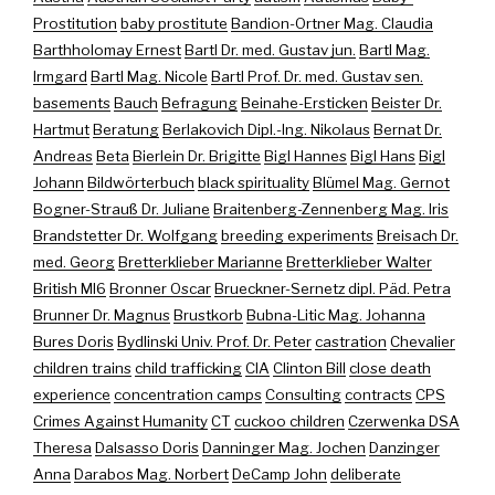
Prostitution
baby prostitute
Bandion-Ortner Mag. Claudia
Barthholomay Ernest
Bartl Dr. med. Gustav jun.
Bartl Mag.
Irmgard
Bartl Mag. Nicole
Bartl Prof. Dr. med. Gustav sen.
basements
Bauch
Befragung
Beinahe-Ersticken
Beister Dr.
Hartmut
Beratung
Berlakovich Dipl.-Ing. Nikolaus
Bernat Dr.
Andreas
Beta
Bierlein Dr. Brigitte
Bigl Hannes
Bigl Hans
Bigl
Johann
Bildwörterbuch
black spirituality
Blümel Mag. Gernot
Bogner-Strauß Dr. Juliane
Braitenberg-Zennenberg Mag. Iris
Brandstetter Dr. Wolfgang
breeding experiments
Breisach Dr.
med. Georg
Bretterklieber Marianne
Bretterklieber Walter
British MI6
Bronner Oscar
Brueckner-Sernetz dipl. Päd. Petra
Brunner Dr. Magnus
Brustkorb
Bubna-Litic Mag. Johanna
Bures Doris
Bydlinski Univ. Prof. Dr. Peter
castration
Chevalier
children trains
child trafficking
CIA
Clinton Bill
close death
experience
concentration camps
Consulting
contracts
CPS
Crimes Against Humanity
CT
cuckoo children
Czerwenka DSA
Theresa
Dalsasso Doris
Danninger Mag. Jochen
Danzinger
Anna
Darabos Mag. Norbert
DeCamp John
deliberate