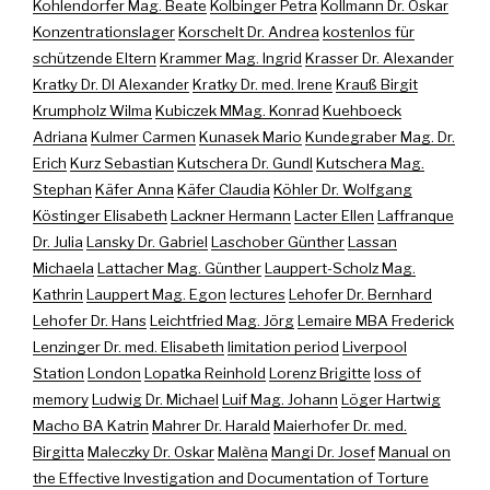
Kohlendorfer Mag. Beate
Kolbinger Petra
Kollmann Dr. Oskar
Konzentrationslager
Korschelt Dr. Andrea
kostenlos für
schützende Eltern
Krammer Mag. Ingrid
Krasser Dr. Alexander
Kratky Dr. DI Alexander
Kratky Dr. med. Irene
Krauß Birgit
Krumpholz Wilma
Kubiczek MMag. Konrad
Kuehboeck
Adriana
Kulmer Carmen
Kunasek Mario
Kundegraber Mag. Dr.
Erich
Kurz Sebastian
Kutschera Dr. Gundl
Kutschera Mag.
Stephan
Käfer Anna
Käfer Claudia
Köhler Dr. Wolfgang
Köstinger Elisabeth
Lackner Hermann
Lacter Ellen
Laffranque
Dr. Julia
Lansky Dr. Gabriel
Laschober Günther
Lassan
Michaela
Lattacher Mag. Günther
Lauppert-Scholz Mag.
Kathrin
Lauppert Mag. Egon
lectures
Lehofer Dr. Bernhard
Lehofer Dr. Hans
Leichtfried Mag. Jörg
Lemaire MBA Frederick
Lenzinger Dr. med. Elisabeth
limitation period
Liverpool
Station
London
Lopatka Reinhold
Lorenz Brigitte
loss of
memory
Ludwig Dr. Michael
Luif Mag. Johann
Löger Hartwig
Macho BA Katrin
Mahrer Dr. Harald
Maierhofer Dr. med.
Birgitta
Maleczky Dr. Oskar
Malèna
Mangi Dr. Josef
Manual on
the Effective Investigation and Documentation of Torture