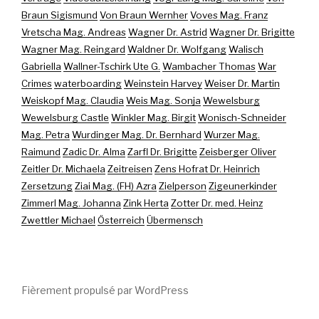
Braun Sigismund
Von Braun Wernher
Voves Mag. Franz
Vretscha Mag. Andreas
Wagner Dr. Astrid
Wagner Dr. Brigitte
Wagner Mag. Reingard
Waldner Dr. Wolfgang
Walisch
Gabriella
Wallner-Tschirk Ute G.
Wambacher Thomas
War
Crimes
waterboarding
Weinstein Harvey
Weiser Dr. Martin
Weiskopf Mag. Claudia
Weis Mag. Sonja
Wewelsburg
Wewelsburg Castle
Winkler Mag. Birgit
Wonisch-Schneider
Mag. Petra
Wurdinger Mag. Dr. Bernhard
Wurzer Mag.
Raimund
Zadic Dr. Alma
Zarfl Dr. Brigitte
Zeisberger Oliver
Zeitler Dr. Michaela
Zeitreisen
Zens Hofrat Dr. Heinrich
Zersetzung
Ziai Mag. (FH) Azra
Zielperson
Zigeunerkinder
Zimmerl Mag. Johanna
Zink Herta
Zotter Dr. med. Heinz
Zwettler Michael
Österreich
Übermensch
Fièrement propulsé par WordPress