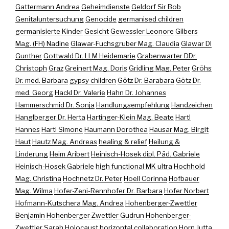
Gattermann Andrea
Geheimdienste
Geldorf Sir Bob
Genitaluntersuchung
Genocide
germanised children
germanisierte Kinder
Gesicht
Gewessler Leonore
Gilbers
Mag. (FH) Nadine
Glawar-Fuchsgruber Mag. Claudia
Glawar DI
Gunther
Gottwald Dr. LLM Heidemarie
Grabenwarter DDr.
Christoph
Graz
Greinert Mag. Doris
Gridling Mag. Peter
Gröhs
Dr. med. Barbara
gypsy children
Götz Dr. Barabara
Götz Dr.
med. Georg
Hackl Dr. Valerie
Hahn Dr. Johannes
Hammerschmid Dr. Sonja
Handlungsempfehlung
Handzeichen
Hanglberger Dr. Herta
Hartinger-Klein Mag. Beate
Hartl
Hannes
Hartl Simone
Haumann Dorothea
Hausar Mag. Birgit
Haut
Hautz Mag. Andreas
healing & relief
Heilung &
Linderung
Heim Aribert
Heinisch-Hosek dipl. Päd. Gabriele
Heinisch-Hosek Gabriele
high functional MK ultra
Hochhold
Mag. Christina
Hochnetz Dr. Peter
Hoell Corinna
Hofbauer
Mag. Wilma
Hofer-Zeni-Rennhofer Dr. Barbara
Hofer Norbert
Hofmann-Kutschera Mag. Andrea
Hohenberger-Zwettler
Benjamin
Hohenberger-Zwettler Gudrun
Hohenberger-
Zwettler Sarah
Holocaust
horizontal collaboration
Horn Jutta