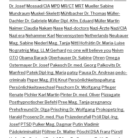
Dr. Josef
Mossad/CIA
MPD
MR/CT
MRT
Mueller Sabine
Mundraum
Muskel-Skelett
Mühlbacher Dr. Thomas
Müller-
Dachler Dr. Gabriele
Müller Dipl.-Kfm. Eduard
Müller Martin
Naimer Claudia
Nakam
Nase
Nazi-doctors
Nazi-Ärzte
Nazi/CIA
Nazi era
Nehammer Karl
Nervensystem
Netherlands
Neubauer
Mag. Sabine
Niederl Mag. Tanja
Nittl Hofrätin Dr. Maria-Luise
Nogratnig Mag. LL.M Gerhard
no one will believe you
Nxivm
O.T.O
Obama Barack
Oberhauser Dr. Sabine
Ohren
Omega
Ostermayer Dr. Josef
Pakesch Dr. med. Georg
Palkovits Dr.
Manfred
Patek Dipl-Ing. Maria
patsy
Pausa Dr. Andreas
pedo-
criminals
Peper Mag. (FH) Knut
Persönlichkeitsspaltung
Persönlichkeitswechsel
Peschorn Dr. Wolfgang
Pfleger
Renate
Pichler Karl Martin
Pinter Dr. med. Oliver
Pizzagate
Posthypnotischer Befehl
Pree Mag. Tanja
pregnancy
Prehsfreund Dr. Olga
Prisching Dr. Wolfgang
Prokopetz Ing.
Harald
Prosenz Dr. med. Pius
Präzedenzfall
Pröll Dipl.-Ing.
Josef
PTSD
Pulker Mag. Dagmar
Putin Vladimir
Pädokriminalität
Pöltner Dr. Walter
Pöschl DSA Franz
Pürstl