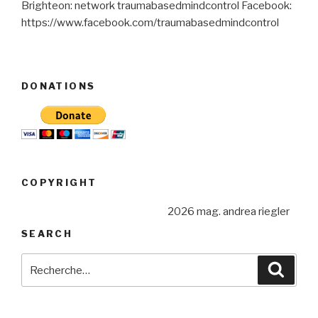
Brighteon: network traumabasedmindcontrol Facebook:
https://www.facebook.com/traumabasedmindcontrol
DONATIONS
COPYRIGHT
2026 mag. andrea riegler
SEARCH
Recherche
Reche
pour
: