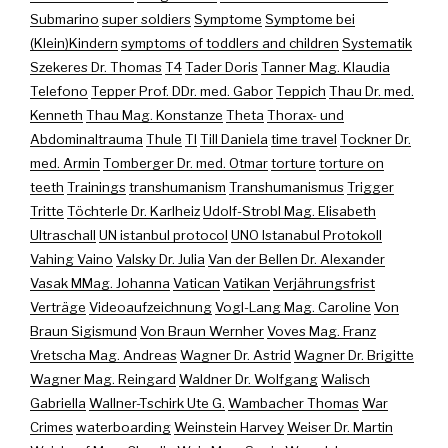
Submarino
super soldiers
Symptome
Symptome bei
(Klein)Kindern
symptoms of toddlers and children
Systematik
Szekeres Dr. Thomas
T4
Tader Doris
Tanner Mag. Klaudia
Telefono
Tepper Prof. DDr. med. Gabor
Teppich
Thau Dr. med.
Kenneth
Thau Mag. Konstanze
Theta
Thorax- und
Abdominaltrauma
Thule
TI
Till Daniela
time travel
Tockner Dr.
med. Armin
Tomberger Dr. med. Otmar
torture
torture on
teeth
Trainings
transhumanism
Transhumanismus
Trigger
Tritte
Töchterle Dr. Karlheiz
Udolf-Strobl Mag. Elisabeth
Ultraschall
UN istanbul protocol
UNO Istanabul Protokoll
Vahing Vaino
Valsky Dr. Julia
Van der Bellen Dr. Alexander
Vasak MMag. Johanna
Vatican
Vatikan
Verjährungsfrist
Verträge
Videoaufzeichnung
Vogl-Lang Mag. Caroline
Von
Braun Sigismund
Von Braun Wernher
Voves Mag. Franz
Vretscha Mag. Andreas
Wagner Dr. Astrid
Wagner Dr. Brigitte
Wagner Mag. Reingard
Waldner Dr. Wolfgang
Walisch
Gabriella
Wallner-Tschirk Ute G.
Wambacher Thomas
War
Crimes
waterboarding
Weinstein Harvey
Weiser Dr. Martin