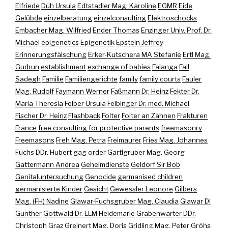
Elfriede
Düh Ursula
Edtstadler Mag. Karoline
EGMR
Eide
Gelübde
einzelberatung
einzelconsulting
Elektroschocks
Embacher Mag. Wilfried
Ender Thomas
Enzinger Univ. Prof. Dr.
Michael
epigenetics
Epigenetik
Epstein Jeffrey
Erinnerungsfälschung
Erker-Kutschera MA Stefanie
Ertl Mag.
Gudrun
establishment
exchange of babies
Falanga
Fall
Sadegh
Familie
Familiengerichte
family
family courts
Fauler
Mag. Rudolf
Faymann Werner
Faßmann Dr. Heinz
Fekter Dr.
Maria Theresia
Felber Ursula
Felbinger Dr. med. Michael
Fischer Dr. Heinz
Flashback
Folter
Folter an Zähnen
Frakturen
France
free consulting for protective parents
freemasonry
Freemasons
Freh Mag. Petra
Freimaurer
Fries Mag. Johannes
Fuchs DDr. Hubert
gag order
Gartlgruber Mag. Georg
Gattermann Andrea
Geheimdienste
Geldorf Sir Bob
Genitaluntersuchung
Genocide
germanised children
germanisierte Kinder
Gesicht
Gewessler Leonore
Gilbers
Mag. (FH) Nadine
Glawar-Fuchsgruber Mag. Claudia
Glawar DI
Gunther
Gottwald Dr. LLM Heidemarie
Grabenwarter DDr.
Christoph
Graz
Greinert Mag. Doris
Gridling Mag. Peter
Gröhs