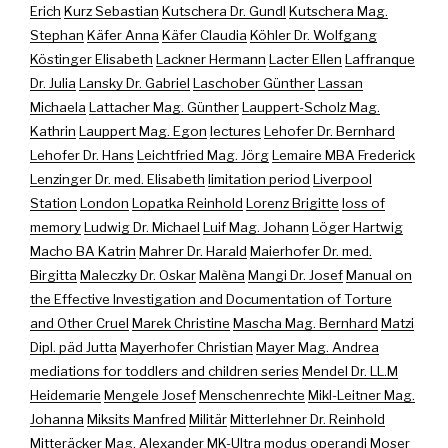
Erich
Kurz Sebastian
Kutschera Dr. Gundl
Kutschera Mag.
Stephan
Käfer Anna
Käfer Claudia
Köhler Dr. Wolfgang
Köstinger Elisabeth
Lackner Hermann
Lacter Ellen
Laffranque
Dr. Julia
Lansky Dr. Gabriel
Laschober Günther
Lassan
Michaela
Lattacher Mag. Günther
Lauppert-Scholz Mag.
Kathrin
Lauppert Mag. Egon
lectures
Lehofer Dr. Bernhard
Lehofer Dr. Hans
Leichtfried Mag. Jörg
Lemaire MBA Frederick
Lenzinger Dr. med. Elisabeth
limitation period
Liverpool
Station
London
Lopatka Reinhold
Lorenz Brigitte
loss of
memory
Ludwig Dr. Michael
Luif Mag. Johann
Löger Hartwig
Macho BA Katrin
Mahrer Dr. Harald
Maierhofer Dr. med.
Birgitta
Maleczky Dr. Oskar
Malèna
Mangi Dr. Josef
Manual on
the Effective Investigation and Documentation of Torture
and Other Cruel
Marek Christine
Mascha Mag. Bernhard
Matzi
Dipl. päd Jutta
Mayerhofer Christian
Mayer Mag. Andrea
mediations for toddlers and children series
Mendel Dr. LL.M
Heidemarie
Mengele Josef
Menschenrechte
Mikl-Leitner Mag.
Johanna
Miksits Manfred
Militär
Mitterlehner Dr. Reinhold
Mitteräcker Mag. Alexander
MK-Ultra
modus operandi
Moser