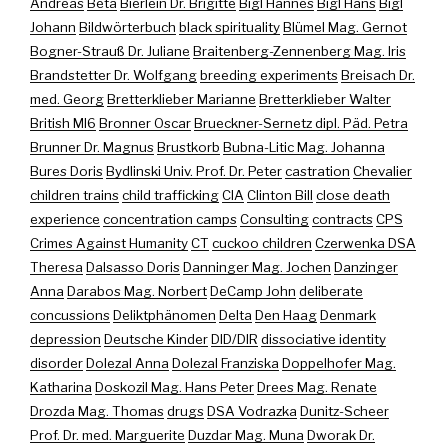
Andreas
Beta
Bierlein Dr. Brigitte
Bigl Hannes
Bigl Hans
Bigl
Johann
Bildwörterbuch
black spirituality
Blümel Mag. Gernot
Bogner-Strauß Dr. Juliane
Braitenberg-Zennenberg Mag. Iris
Brandstetter Dr. Wolfgang
breeding experiments
Breisach Dr.
med. Georg
Bretterklieber Marianne
Bretterklieber Walter
British MI6
Bronner Oscar
Brueckner-Sernetz dipl. Päd. Petra
Brunner Dr. Magnus
Brustkorb
Bubna-Litic Mag. Johanna
Bures Doris
Bydlinski Univ. Prof. Dr. Peter
castration
Chevalier
children trains
child trafficking
CIA
Clinton Bill
close death
experience
concentration camps
Consulting
contracts
CPS
Crimes Against Humanity
CT
cuckoo children
Czerwenka DSA
Theresa
Dalsasso Doris
Danninger Mag. Jochen
Danzinger
Anna
Darabos Mag. Norbert
DeCamp John
deliberate
concussions
Deliktphänomen
Delta
Den Haag
Denmark
depression
Deutsche Kinder
DID/DIR
dissociative identity
disorder
Dolezal Anna
Dolezal Franziska
Doppelhofer Mag.
Katharina
Doskozil Mag. Hans Peter
Drees Mag. Renate
Drozda Mag. Thomas
drugs
DSA Vodrazka
Dunitz-Scheer
Prof. Dr. med. Marguerite
Duzdar Mag. Muna
Dworak Dr.