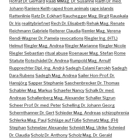
Hofrat Dr. Gerhard
Raab MMag. Dr. Susanne
Raith Dr. med.
Johann
Raniere Keith
raped from animals
rape islands
Rattenlinie
Ratz Dr. Eckhart
Rauchegger Mag. Birgit
Rauskala
Dr. Iris
realitybrief.net
Rech Dr. Elisabeth
Rehak Mag. Renate
Reichmann Gabriele
Reiterer Claudia
Remler Mag. Verena
Rendi-Wagner Dr. Pamela
revocations
Riegler Ing. (HTL)
Helmut
Riegler Mag. Andrea
Riegler Marianne
Riegler Nicole
Riegler Sebastian
ritual abuse
Roenauer Mag. Stefan
Rome
Statute
Rotschädel Dr. Andrea
Rumpold Mag. Arnulf
Rupprechter Dipl.-Ing. Andrä
Sadegh-Eslami Farrokh
Sadegh
Dara Rubens
Sadegh Mag. Andrea
Sailer Hon-Prof. Dr.
Hansjörg
Sapper Stephanie
Saschenbrecker Dr. Thomas
Schabler Mag. Markus
Schaefer Nancy
Schalk Dr. med.
Andreas
Schallenberg Mag. Alexander
Schaller Sigrun
Scheer Prof. Dr. med. Peter
Schelling Dr. Johann Georg
Schernthanner Dr. Gert
Schieder Mag. Andreas
schizophrenia
Schlerka Mag. Paul
Schläge auf Füße
Schmatz Mag. (FH)
Stephan
Schmelzer Alexander
Schmidt Mag. Ulrike
Schmied
Dr. Claudia
Scholz Dr. Anthony
Scholz Mag. Dr. Gerald