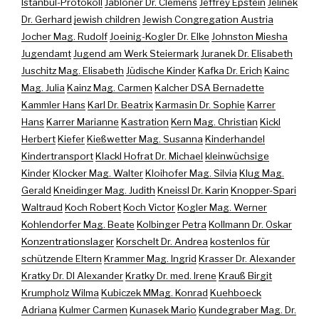
Istanbul-Protokoll
Jabloner Dr. Clemens
Jeffrey Epstein
Jelinek
Dr. Gerhard
jewish children
Jewish Congregation Austria
Jocher Mag. Rudolf
Joeinig-Kogler Dr. Elke
Johnston Miesha
Jugendamt
Jugend am Werk Steiermark
Juranek Dr. Elisabeth
Juschitz Mag. Elisabeth
Jüdische Kinder
Kafka Dr. Erich
Kainc
Mag. Julia
Kainz Mag. Carmen
Kalcher DSA Bernadette
Kammler Hans
Karl Dr. Beatrix
Karmasin Dr. Sophie
Karrer
Hans
Karrer Marianne
Kastration
Kern Mag. Christian
Kickl
Herbert
Kiefer
Kießwetter Mag. Susanna
Kinderhandel
Kindertransport
Klackl Hofrat Dr. Michael
kleinwüchsige
Kinder
Klocker Mag. Walter
Kloihofer Mag. Silvia
Klug Mag.
Gerald
Kneidinger Mag. Judith
Kneissl Dr. Karin
Knopper-Spari
Waltraud
Koch Robert
Koch Victor
Kogler Mag. Werner
Kohlendorfer Mag. Beate
Kolbinger Petra
Kollmann Dr. Oskar
Konzentrationslager
Korschelt Dr. Andrea
kostenlos für
schützende Eltern
Krammer Mag. Ingrid
Krasser Dr. Alexander
Kratky Dr. DI Alexander
Kratky Dr. med. Irene
Krauß Birgit
Krumpholz Wilma
Kubiczek MMag. Konrad
Kuehboeck
Adriana
Kulmer Carmen
Kunasek Mario
Kundegraber Mag. Dr.