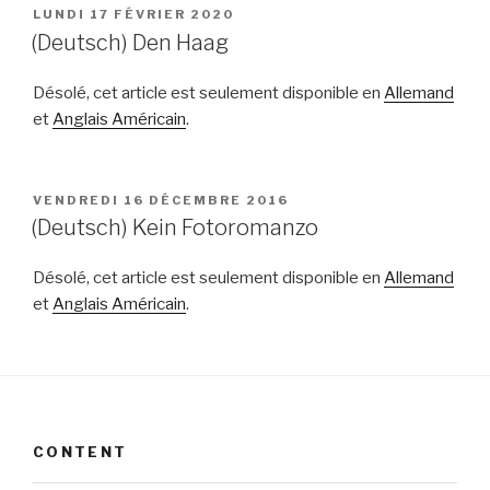
PUBLIÉ
LUNDI 17 FÉVRIER 2020
LE
(Deutsch) Den Haag
Désolé, cet article est seulement disponible en
Allemand
et
Anglais Américain
.
PUBLIÉ
VENDREDI 16 DÉCEMBRE 2016
LE
(Deutsch) Kein Fotoromanzo
Désolé, cet article est seulement disponible en
Allemand
et
Anglais Américain
.
CONTENT