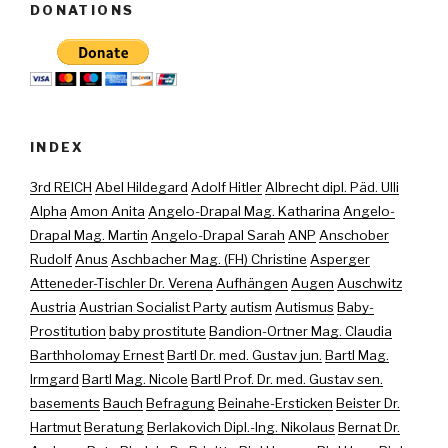
DONATIONS
INDEX
3rd REICH
Abel Hildegard
Adolf Hitler
Albrecht dipl. Päd. Ulli
Alpha
Amon Anita
Angelo-Drapal Mag. Katharina
Angelo-
Drapal Mag. Martin
Angelo-Drapal Sarah
ANP
Anschober
Rudolf
Anus
Aschbacher Mag. (FH) Christine
Asperger
Atteneder-Tischler Dr. Verena
Aufhängen
Augen
Auschwitz
Austria
Austrian Socialist Party
autism
Autismus
Baby-
Prostitution
baby prostitute
Bandion-Ortner Mag. Claudia
Barthholomay Ernest
Bartl Dr. med. Gustav jun.
Bartl Mag.
Irmgard
Bartl Mag. Nicole
Bartl Prof. Dr. med. Gustav sen.
basements
Bauch
Befragung
Beinahe-Ersticken
Beister Dr.
Hartmut
Beratung
Berlakovich Dipl.-Ing. Nikolaus
Bernat Dr.