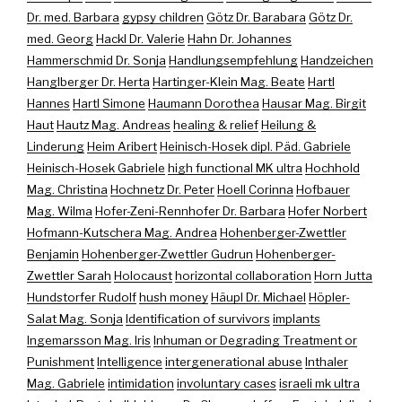
Dr. med. Barbara
gypsy children
Götz Dr. Barabara
Götz Dr.
med. Georg
Hackl Dr. Valerie
Hahn Dr. Johannes
Hammerschmid Dr. Sonja
Handlungsempfehlung
Handzeichen
Hanglberger Dr. Herta
Hartinger-Klein Mag. Beate
Hartl
Hannes
Hartl Simone
Haumann Dorothea
Hausar Mag. Birgit
Haut
Hautz Mag. Andreas
healing & relief
Heilung &
Linderung
Heim Aribert
Heinisch-Hosek dipl. Päd. Gabriele
Heinisch-Hosek Gabriele
high functional MK ultra
Hochhold
Mag. Christina
Hochnetz Dr. Peter
Hoell Corinna
Hofbauer
Mag. Wilma
Hofer-Zeni-Rennhofer Dr. Barbara
Hofer Norbert
Hofmann-Kutschera Mag. Andrea
Hohenberger-Zwettler
Benjamin
Hohenberger-Zwettler Gudrun
Hohenberger-
Zwettler Sarah
Holocaust
horizontal collaboration
Horn Jutta
Hundstorfer Rudolf
hush money
Häupl Dr. Michael
Höpler-
Salat Mag. Sonja
Identification of survivors
implants
Ingemarsson Mag. Iris
Inhuman or Degrading Treatment or
Punishment
Intelligence
intergenerational abuse
Inthaler
Mag. Gabriele
intimidation
involuntary cases
israeli mk ultra