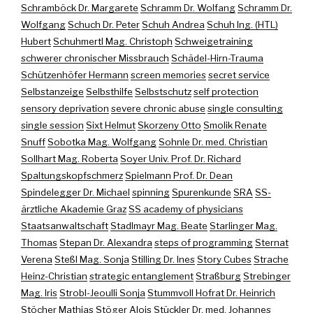
Schramböck Dr. Margarete
Schramm Dr. Wolfang
Schramm Dr.
Wolfgang
Schuch Dr. Peter
Schuh Andrea
Schuh Ing. (HTL)
Hubert
Schuhmertl Mag. Christoph
Schweigetraining
schwerer chronischer Missbrauch
Schädel-Hirn-Trauma
Schützenhöfer Hermann
screen memories
secret service
Selbstanzeige
Selbsthilfe
Selbstschutz
self protection
sensory deprivation
severe chronic abuse
single consulting
single session
Sixt Helmut
Skorzeny Otto
Smolik Renate
Snuff
Sobotka Mag. Wolfgang
Sohnle Dr. med. Christian
Sollhart Mag. Roberta
Soyer Univ. Prof. Dr. Richard
Spaltungskopfschmerz
Spielmann Prof. Dr. Dean
Spindelegger Dr. Michael
spinning
Spurenkunde
SRA
SS-
ärztliche Akademie Graz
SS academy of physicians
Staatsanwaltschaft
Stadlmayr Mag. Beate
Starlinger Mag.
Thomas
Stepan Dr. Alexandra
steps of programming
Sternat
Verena
Steßl Mag. Sonja
Stilling Dr. Ines
Story Cubes
Strache
Heinz-Christian
strategic entanglement
Straßburg
Strebinger
Mag. Iris
Strobl-Jeoulli Sonja
Stummvoll Hofrat Dr. Heinrich
Stöcher Mathias
Stöger Alois
Stückler Dr. med. Johannes