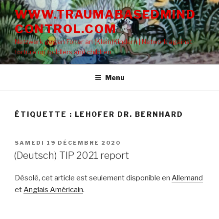
Aller
WWW.TRAUMABASEDMIND
au
CONTROL.COM
contenu
principal
Netzwerk gegen Folter an (Klein)Kindern | Network against
torture on toddlers and children
Menu
ÉTIQUETTE : LEHOFER DR. BERNHARD
PUBLIÉ
SAMEDI 19 DÉCEMBRE 2020
LE
(Deutsch) TIP 2021 report
Désolé, cet article est seulement disponible en
Allemand
et
Anglais Américain
.