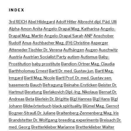
INDEX
3rd REICH
Abel Hildegard
Adolf Hitler
Albrecht dipl. Päd. Ulli
Alpha
Amon Anita
Angelo-Drapal Mag. Katharina
Angelo-
Drapal Mag. Martin
Angelo-Drapal Sarah
ANP
Anschober
Rudolf
Anus
Aschbacher Mag. (FH) Christine
Asperger
Atteneder-Tischler Dr. Verena
Aufhängen
Augen
Auschwitz
Austria
Austrian Socialist Party
autism
Autismus
Baby-
Prostitution
baby prostitute
Bandion-Ortner Mag. Claudia
Barthholomay Ernest
Bartl Dr. med. Gustav jun.
Bartl Mag.
Irmgard
Bartl Mag. Nicole
Bartl Prof. Dr. med. Gustav sen.
basements
Bauch
Befragung
Beinahe-Ersticken
Beister Dr.
Hartmut
Beratung
Berlakovich Dipl.-Ing. Nikolaus
Bernat Dr.
Andreas
Beta
Bierlein Dr. Brigitte
Bigl Hannes
Bigl Hans
Bigl
Johann
Bildwörterbuch
black spirituality
Blümel Mag. Gernot
Bogner-Strauß Dr. Juliane
Braitenberg-Zennenberg Mag. Iris
Brandstetter Dr. Wolfgang
breeding experiments
Breisach Dr.
med. Georg
Bretterklieber Marianne
Bretterklieber Walter