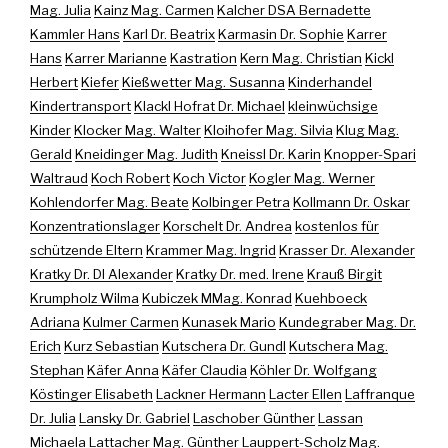
Mag. Julia
Kainz Mag. Carmen
Kalcher DSA Bernadette
Kammler Hans
Karl Dr. Beatrix
Karmasin Dr. Sophie
Karrer
Hans
Karrer Marianne
Kastration
Kern Mag. Christian
Kickl
Herbert
Kiefer
Kießwetter Mag. Susanna
Kinderhandel
Kindertransport
Klackl Hofrat Dr. Michael
kleinwüchsige
Kinder
Klocker Mag. Walter
Kloihofer Mag. Silvia
Klug Mag.
Gerald
Kneidinger Mag. Judith
Kneissl Dr. Karin
Knopper-Spari
Waltraud
Koch Robert
Koch Victor
Kogler Mag. Werner
Kohlendorfer Mag. Beate
Kolbinger Petra
Kollmann Dr. Oskar
Konzentrationslager
Korschelt Dr. Andrea
kostenlos für
schützende Eltern
Krammer Mag. Ingrid
Krasser Dr. Alexander
Kratky Dr. DI Alexander
Kratky Dr. med. Irene
Krauß Birgit
Krumpholz Wilma
Kubiczek MMag. Konrad
Kuehboeck
Adriana
Kulmer Carmen
Kunasek Mario
Kundegraber Mag. Dr.
Erich
Kurz Sebastian
Kutschera Dr. Gundl
Kutschera Mag.
Stephan
Käfer Anna
Käfer Claudia
Köhler Dr. Wolfgang
Köstinger Elisabeth
Lackner Hermann
Lacter Ellen
Laffranque
Dr. Julia
Lansky Dr. Gabriel
Laschober Günther
Lassan
Michaela
Lattacher Mag. Günther
Lauppert-Scholz Mag.