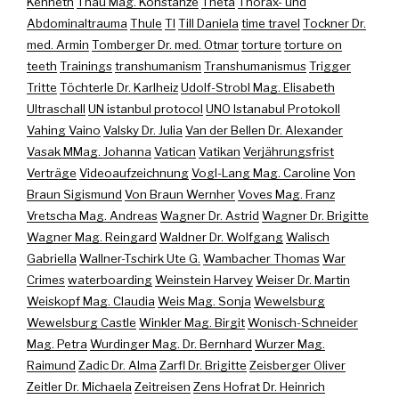
Kenneth
Thau Mag. Konstanze
Theta
Thorax- und
Abdominaltrauma
Thule
TI
Till Daniela
time travel
Tockner Dr.
med. Armin
Tomberger Dr. med. Otmar
torture
torture on
teeth
Trainings
transhumanism
Transhumanismus
Trigger
Tritte
Töchterle Dr. Karlheiz
Udolf-Strobl Mag. Elisabeth
Ultraschall
UN istanbul protocol
UNO Istanabul Protokoll
Vahing Vaino
Valsky Dr. Julia
Van der Bellen Dr. Alexander
Vasak MMag. Johanna
Vatican
Vatikan
Verjährungsfrist
Verträge
Videoaufzeichnung
Vogl-Lang Mag. Caroline
Von
Braun Sigismund
Von Braun Wernher
Voves Mag. Franz
Vretscha Mag. Andreas
Wagner Dr. Astrid
Wagner Dr. Brigitte
Wagner Mag. Reingard
Waldner Dr. Wolfgang
Walisch
Gabriella
Wallner-Tschirk Ute G.
Wambacher Thomas
War
Crimes
waterboarding
Weinstein Harvey
Weiser Dr. Martin
Weiskopf Mag. Claudia
Weis Mag. Sonja
Wewelsburg
Wewelsburg Castle
Winkler Mag. Birgit
Wonisch-Schneider
Mag. Petra
Wurdinger Mag. Dr. Bernhard
Wurzer Mag.
Raimund
Zadic Dr. Alma
Zarfl Dr. Brigitte
Zeisberger Oliver
Zeitler Dr. Michaela
Zeitreisen
Zens Hofrat Dr. Heinrich