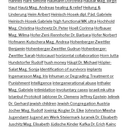
Hannes
Hartl Simone
Haumann Dorothea
Hausar Mag. Birgit
Haut
Hautz Mag. Andreas
healing & relief
Heilung &
Linderung
Heim Aribert
Heinisch-Hosek dipl. Päd. Gabriele
Heinisch-Hosek Gabriele
high functional MK ultra
Hochhold
Mag. Christina
Hochnetz Dr. Peter
Hoell Corinna
Hofbauer
Mag. Wilma
Hofer-Zeni-Rennhofer Dr. Barbara
Hofer Norbert
Hofmann-Kutschera Mag. Andrea
Hohenberger-Zwettler
Benjamin
Hohenberger-Zwettler Gudrun
Hohenberger-
Zwettler Sarah
Holocaust
horizontal collaboration
Horn Jutta
Hundstorfer Rudolf
hush money
Häupl Dr. Michael
Höpler-
Salat Mag. Sonja
Identification of survivors
implants
Ingemarsson Mag. Iris
Inhuman or Degrading Treatment or
Punishment
Intelligence
intergenerational abuse
Inthaler
Mag. Gabriele
intimidation
involuntary cases
israeli mk ultra
Istanbul-Protokoll
Jabloner Dr. Clemens
Jeffrey Epstein
Jelinek
Dr. Gerhard
jewish children
Jewish Congregation Austria
Jocher Mag. Rudolf
Joeinig-Kogler Dr. Elke
Johnston Miesha
Jugendamt
Jugend am Werk Steiermark
Juranek Dr. Elisabeth
Juschitz Mag. Elisabeth
Jüdische Kinder
Kafka Dr. Erich
Kainc