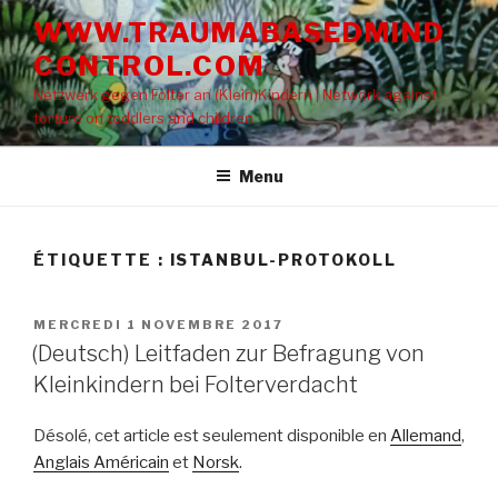
Aller
WWW.TRAUMABASEDMIND
au
CONTROL.COM
contenu
principal
Netzwerk gegen Folter an (Klein)Kindern | Network against
torture on toddlers and children
Menu
ÉTIQUETTE : ISTANBUL-PROTOKOLL
PUBLIÉ
MERCREDI 1 NOVEMBRE 2017
LE
(Deutsch) Leitfaden zur Befragung von
Kleinkindern bei Folterverdacht
Désolé, cet article est seulement disponible en
Allemand
,
Anglais Américain
et
Norsk
.