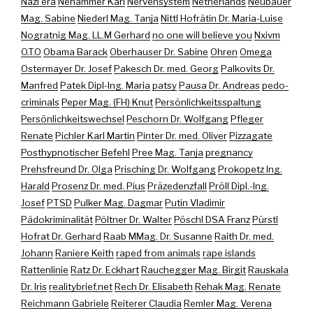
Nazi era
Nehammer Karl
Nervensystem
Netherlands
Neubauer
Mag. Sabine
Niederl Mag. Tanja
Nittl Hofrätin Dr. Maria-Luise
Nogratnig Mag. LL.M Gerhard
no one will believe you
Nxivm
O.T.O
Obama Barack
Oberhauser Dr. Sabine
Ohren
Omega
Ostermayer Dr. Josef
Pakesch Dr. med. Georg
Palkovits Dr.
Manfred
Patek Dipl-Ing. Maria
patsy
Pausa Dr. Andreas
pedo-
criminals
Peper Mag. (FH) Knut
Persönlichkeitsspaltung
Persönlichkeitswechsel
Peschorn Dr. Wolfgang
Pfleger
Renate
Pichler Karl Martin
Pinter Dr. med. Oliver
Pizzagate
Posthypnotischer Befehl
Pree Mag. Tanja
pregnancy
Prehsfreund Dr. Olga
Prisching Dr. Wolfgang
Prokopetz Ing.
Harald
Prosenz Dr. med. Pius
Präzedenzfall
Pröll Dipl.-Ing.
Josef
PTSD
Pulker Mag. Dagmar
Putin Vladimir
Pädokriminalität
Pöltner Dr. Walter
Pöschl DSA Franz
Pürstl
Hofrat Dr. Gerhard
Raab MMag. Dr. Susanne
Raith Dr. med.
Johann
Raniere Keith
raped from animals
rape islands
Rattenlinie
Ratz Dr. Eckhart
Rauchegger Mag. Birgit
Rauskala
Dr. Iris
realitybrief.net
Rech Dr. Elisabeth
Rehak Mag. Renate
Reichmann Gabriele
Reiterer Claudia
Remler Mag. Verena