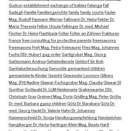
Gudrun
establishment
exchange of babies
Falanga
Fall
Sadegh
Familie
Familiengerichte
family
family courts
Fauler
Mag. Rudolf
Faymann Werner
Faßmann Dr. Heinz
Fekter Dr.
Maria Theresia
Felber Ursula
Felbinger Dr. med. Michael
Fischer Dr. Heinz
Flashback
Folter
Folter an Zähnen
Frakturen
France
free consulting for protective parents
freemasonry
Freemasons
Freh Mag. Petra
Freimaurer
Fries Mag. Johannes
Fuchs DDr. Hubert
gag order
Gartlgruber Mag. Georg
Gattermann Andrea
Geheimdienste
Geldorf Sir Bob
Genitaluntersuchung
Genocide
germanised children
germanisierte Kinder
Gesicht
Gewessler Leonore
Gilbers
Mag. (FH) Nadine
Glawar-Fuchsgruber Mag. Claudia
Glawar DI
Gunther
Gottwald Dr. LLM Heidemarie
Grabenwarter DDr.
Christoph
Graz
Greinert Mag. Doris
Gridling Mag. Peter
Gröhs
Dr. med. Barbara
gypsy children
Götz Dr. Barabara
Götz Dr.
med. Georg
Hackl Dr. Valerie
Hahn Dr. Johannes
Hammerschmid Dr. Sonja
Handlungsempfehlung
Handzeichen
Hanglberger Dr. Herta
Hartinger-Klein Mag. Beate
Hartl