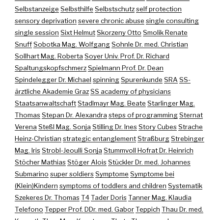
Selbstanzeige
Selbsthilfe
Selbstschutz
self protection
sensory deprivation
severe chronic abuse
single consulting
single session
Sixt Helmut
Skorzeny Otto
Smolik Renate
Snuff
Sobotka Mag. Wolfgang
Sohnle Dr. med. Christian
Sollhart Mag. Roberta
Soyer Univ. Prof. Dr. Richard
Spaltungskopfschmerz
Spielmann Prof. Dr. Dean
Spindelegger Dr. Michael
spinning
Spurenkunde
SRA
SS-
ärztliche Akademie Graz
SS academy of physicians
Staatsanwaltschaft
Stadlmayr Mag. Beate
Starlinger Mag.
Thomas
Stepan Dr. Alexandra
steps of programming
Sternat
Verena
Steßl Mag. Sonja
Stilling Dr. Ines
Story Cubes
Strache
Heinz-Christian
strategic entanglement
Straßburg
Strebinger
Mag. Iris
Strobl-Jeoulli Sonja
Stummvoll Hofrat Dr. Heinrich
Stöcher Mathias
Stöger Alois
Stückler Dr. med. Johannes
Submarino
super soldiers
Symptome
Symptome bei
(Klein)Kindern
symptoms of toddlers and children
Systematik
Szekeres Dr. Thomas
T4
Tader Doris
Tanner Mag. Klaudia
Telefono
Tepper Prof. DDr. med. Gabor
Teppich
Thau Dr. med.