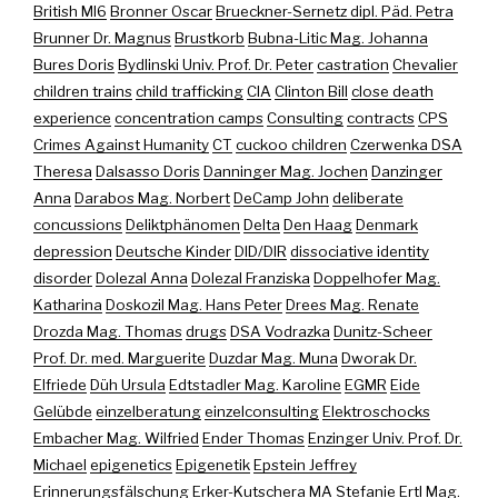
British MI6
Bronner Oscar
Brueckner-Sernetz dipl. Päd. Petra
Brunner Dr. Magnus
Brustkorb
Bubna-Litic Mag. Johanna
Bures Doris
Bydlinski Univ. Prof. Dr. Peter
castration
Chevalier
children trains
child trafficking
CIA
Clinton Bill
close death
experience
concentration camps
Consulting
contracts
CPS
Crimes Against Humanity
CT
cuckoo children
Czerwenka DSA
Theresa
Dalsasso Doris
Danninger Mag. Jochen
Danzinger
Anna
Darabos Mag. Norbert
DeCamp John
deliberate
concussions
Deliktphänomen
Delta
Den Haag
Denmark
depression
Deutsche Kinder
DID/DIR
dissociative identity
disorder
Dolezal Anna
Dolezal Franziska
Doppelhofer Mag.
Katharina
Doskozil Mag. Hans Peter
Drees Mag. Renate
Drozda Mag. Thomas
drugs
DSA Vodrazka
Dunitz-Scheer
Prof. Dr. med. Marguerite
Duzdar Mag. Muna
Dworak Dr.
Elfriede
Düh Ursula
Edtstadler Mag. Karoline
EGMR
Eide
Gelübde
einzelberatung
einzelconsulting
Elektroschocks
Embacher Mag. Wilfried
Ender Thomas
Enzinger Univ. Prof. Dr.
Michael
epigenetics
Epigenetik
Epstein Jeffrey
Erinnerungsfälschung
Erker-Kutschera MA Stefanie
Ertl Mag.