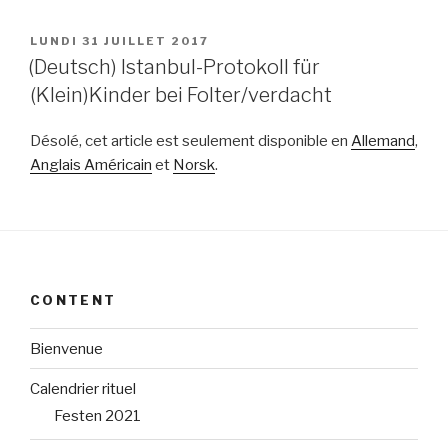
PUBLIÉ
LUNDI 31 JUILLET 2017
LE
(Deutsch) Istanbul-Protokoll für
(Klein)Kinder bei Folter/verdacht
Désolé, cet article est seulement disponible en
Allemand
,
Anglais Américain
et
Norsk
.
CONTENT
Bienvenue
Calendrier rituel
Festen 2021