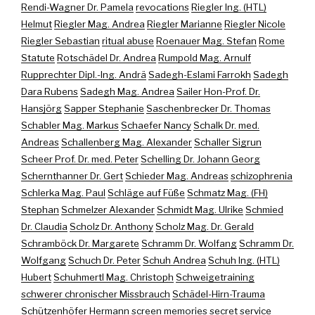
Rendi-Wagner Dr. Pamela
revocations
Riegler Ing. (HTL)
Helmut
Riegler Mag. Andrea
Riegler Marianne
Riegler Nicole
Riegler Sebastian
ritual abuse
Roenauer Mag. Stefan
Rome
Statute
Rotschädel Dr. Andrea
Rumpold Mag. Arnulf
Rupprechter Dipl.-Ing. Andrä
Sadegh-Eslami Farrokh
Sadegh
Dara Rubens
Sadegh Mag. Andrea
Sailer Hon-Prof. Dr.
Hansjörg
Sapper Stephanie
Saschenbrecker Dr. Thomas
Schabler Mag. Markus
Schaefer Nancy
Schalk Dr. med.
Andreas
Schallenberg Mag. Alexander
Schaller Sigrun
Scheer Prof. Dr. med. Peter
Schelling Dr. Johann Georg
Schernthanner Dr. Gert
Schieder Mag. Andreas
schizophrenia
Schlerka Mag. Paul
Schläge auf Füße
Schmatz Mag. (FH)
Stephan
Schmelzer Alexander
Schmidt Mag. Ulrike
Schmied
Dr. Claudia
Scholz Dr. Anthony
Scholz Mag. Dr. Gerald
Schramböck Dr. Margarete
Schramm Dr. Wolfang
Schramm Dr.
Wolfgang
Schuch Dr. Peter
Schuh Andrea
Schuh Ing. (HTL)
Hubert
Schuhmertl Mag. Christoph
Schweigetraining
schwerer chronischer Missbrauch
Schädel-Hirn-Trauma
Schützenhöfer Hermann
screen memories
secret service