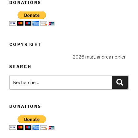
DONATIONS
COPYRIGHT
2026 mag. andrea riegler
SEARCH
Recherche
Reche
pour
:
DONATIONS