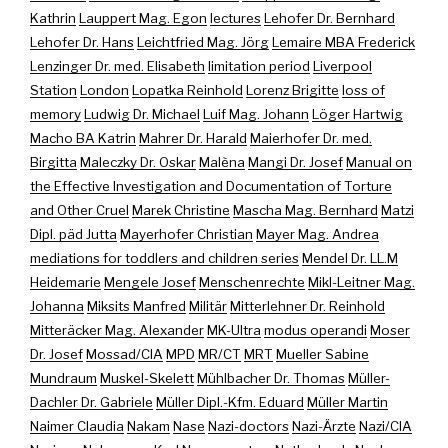
Kathrin
Lauppert Mag. Egon
lectures
Lehofer Dr. Bernhard
Lehofer Dr. Hans
Leichtfried Mag. Jörg
Lemaire MBA Frederick
Lenzinger Dr. med. Elisabeth
limitation period
Liverpool
Station
London
Lopatka Reinhold
Lorenz Brigitte
loss of
memory
Ludwig Dr. Michael
Luif Mag. Johann
Löger Hartwig
Macho BA Katrin
Mahrer Dr. Harald
Maierhofer Dr. med.
Birgitta
Maleczky Dr. Oskar
Malèna
Mangi Dr. Josef
Manual on
the Effective Investigation and Documentation of Torture
and Other Cruel
Marek Christine
Mascha Mag. Bernhard
Matzi
Dipl. päd Jutta
Mayerhofer Christian
Mayer Mag. Andrea
mediations for toddlers and children series
Mendel Dr. LL.M
Heidemarie
Mengele Josef
Menschenrechte
Mikl-Leitner Mag.
Johanna
Miksits Manfred
Militär
Mitterlehner Dr. Reinhold
Mitteräcker Mag. Alexander
MK-Ultra
modus operandi
Moser
Dr. Josef
Mossad/CIA
MPD
MR/CT
MRT
Mueller Sabine
Mundraum
Muskel-Skelett
Mühlbacher Dr. Thomas
Müller-
Dachler Dr. Gabriele
Müller Dipl.-Kfm. Eduard
Müller Martin
Naimer Claudia
Nakam
Nase
Nazi-doctors
Nazi-Ärzte
Nazi/CIA