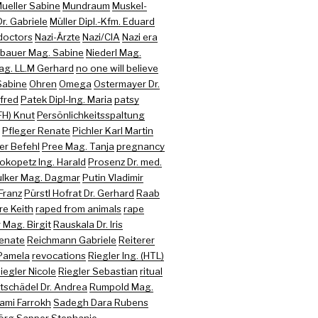
ueller Sabine
Mundraum
Muskel-
r. Gabriele
Müller Dipl.-Kfm. Eduard
doctors
Nazi-Ärzte
Nazi/CIA
Nazi era
bauer Mag. Sabine
Niederl Mag.
ag. LL.M Gerhard
no one will believe
Sabine
Ohren
Omega
Ostermayer Dr.
nfred
Patek Dipl-Ing. Maria
patsy
FH) Knut
Persönlichkeitsspaltung
Pfleger Renate
Pichler Karl Martin
er Befehl
Pree Mag. Tanja
pregnancy
okopetz Ing. Harald
Prosenz Dr. med.
lker Mag. Dagmar
Putin Vladimir
Franz
Pürstl Hofrat Dr. Gerhard
Raab
re Keith
raped from animals
rape
Mag. Birgit
Rauskala Dr. Iris
enate
Reichmann Gabriele
Reiterer
Pamela
revocations
Riegler Ing. (HTL)
iegler Nicole
Riegler Sebastian
ritual
tschädel Dr. Andrea
Rumpold Mag.
ami Farrokh
Sadegh Dara Rubens
jörg
Sapper Stephanie