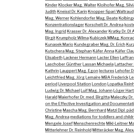
Kinder
Klocker Mag. Walter
Kloihofer Mag. Silvi
Judith
Kneissl Dr. Karin
Knopper-Spari Waltraud
Mag. Werner
Kohlendorfer Mag. Beate
Kolbing
Konzentrationslager
Korschelt Dr. Andrea
koste
Mag. Ingrid
Krasser Dr. Alexander
Kratky Dr. DI
Birgit
Krumpholz Wilma
Kubiczek MMag. Konra
Kunasek Mario
Kundegraber Mag. Dr. Erich
Kur
Kutschera Mag. Stephan
Käfer Anna
Käfer Cla
Elisabeth
Lackner Hermann
Lacter Ellen
Laffran
Laschober Günther
Lassan Michaela
Lattacher
Kathrin
Lauppert Mag. Egon
lectures
Lehofer D
Leichtfried Mag. Jörg
Lemaire MBA Frederick
Le
period
Liverpool Station
London
Lopatka Rein
Ludwig Dr. Michael
Luif Mag. Johann
Löger Har
Harald
Maierhofer Dr. med. Birgitta
Maleczky Dr.
on the Effective Investigation and Documentati
Christine
Mascha Mag. Bernhard
Matzi Dipl. päd
Mag. Andrea
mediations for toddlers and childr
Mengele Josef
Menschenrechte
Mikl-Leitner M
Mitterlehner Dr. Reinhold
Mitteräcker Mag. Ale