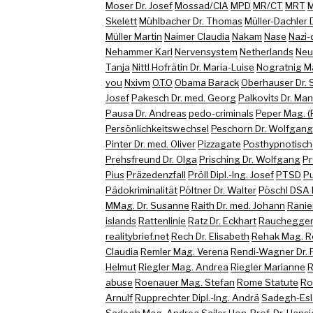
Moser Dr. Josef
Mossad/CIA
MPD
MR/CT
MRT
M
Skelett
Mühlbacher Dr. Thomas
Müller-Dachler D
Müller Martin
Naimer Claudia
Nakam
Nase
Nazi-
Nehammer Karl
Nervensystem
Netherlands
Neu
Tanja
Nittl Hofrätin Dr. Maria-Luise
Nogratnig M
you
Nxivm
O.T.O
Obama Barack
Oberhauser Dr. 
Josef
Pakesch Dr. med. Georg
Palkovits Dr. Ma
Pausa Dr. Andreas
pedo-criminals
Peper Mag. (
Persönlichkeitswechsel
Peschorn Dr. Wolfgang
Pinter Dr. med. Oliver
Pizzagate
Posthypnotisch
Prehsfreund Dr. Olga
Prisching Dr. Wolfgang
Pr
Pius
Präzedenzfall
Pröll Dipl.-Ing. Josef
PTSD
Pu
Pädokriminalität
Pöltner Dr. Walter
Pöschl DSA 
MMag. Dr. Susanne
Raith Dr. med. Johann
Ranie
islands
Rattenlinie
Ratz Dr. Eckhart
Rauchegger 
realitybrief.net
Rech Dr. Elisabeth
Rehak Mag. R
Claudia
Remler Mag. Verena
Rendi-Wagner Dr. 
Helmut
Riegler Mag. Andrea
Riegler Marianne
R
abuse
Roenauer Mag. Stefan
Rome Statute
Ro
Arnulf
Rupprechter Dipl.-Ing. Andrä
Sadegh-Esl
Sadegh Mag. Andrea
Sailer Hon-Prof. Dr. Hans