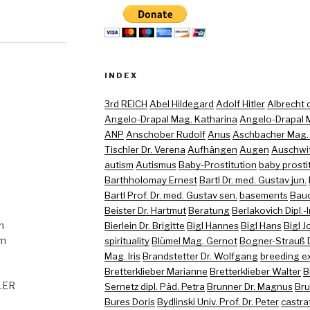
INDEX
3rd REICH
Abel Hildegard
Adolf Hitler
Albrecht di
Angelo-Drapal Mag. Katharina
Angelo-Drapal M
ANP
Anschober Rudolf
Anus
Aschbacher Mag. (
Tischler Dr. Verena
Aufhängen
Augen
Auschwi
autism
Autismus
Baby-Prostitution
baby prosti
Barthholomay Ernest
Bartl Dr. med. Gustav jun.
Bartl Prof. Dr. med. Gustav sen.
basements
Bau
Beister Dr. Hartmut
Beratung
Berlakovich Dipl.-
m
Bierlein Dr. Brigitte
Bigl Hannes
Bigl Hans
Bigl 
om
spirituality
Blümel Mag. Gernot
Bogner-Strauß D
Mag. Iris
Brandstetter Dr. Wolfgang
breeding e
Bretterklieber Marianne
Bretterklieber Walter
B
GLER
Sernetz dipl. Päd. Petra
Brunner Dr. Magnus
Bru
Bures Doris
Bydlinski Univ. Prof. Dr. Peter
castra