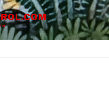
ROL.COM
dren