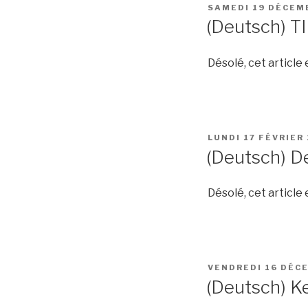
PUBLIÉ
SAMEDI 19 DÉCEM
LE
(Deutsch) T
Désolé, cet article
PUBLIÉ
LUNDI 17 FÉVRIER
LE
(Deutsch) D
Désolé, cet article
PUBLIÉ
VENDREDI 16 DÉC
LE
(Deutsch) K