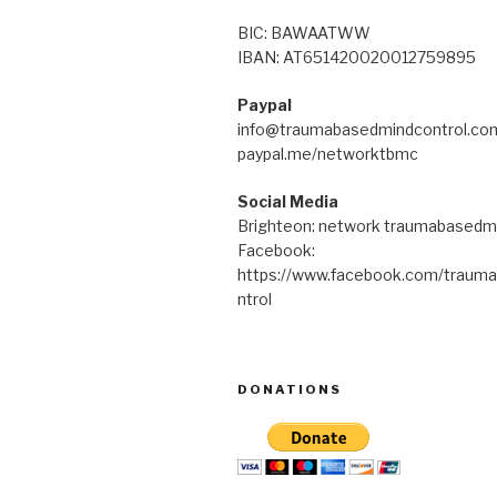
BIC: BAWAATWW
IBAN: AT651420020012759895
Paypal
info@traumabasedmindcontrol.co
paypal.me/networktbmc
Social Media
Brighteon: network traumabasedm
Facebook:
https://www.facebook.com/traum
ntrol
DONATIONS