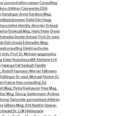
ce
concentration camps
Consulting
koo children
Czerwenka DSA
n
Danzinger Anna
Darabos Mag.
Deliktphänomen
Delta
Den Haag
issociative identity disorder
Dolezal
arina
Doskozil Mag. Hans Peter
Drees
Vodrazka
Dunitz-Scheer Prof. Dr. med.
ede
Düh Ursula
Edtstadler Mag.
nzelconsulting
Elektroschocks
 Univ. Prof. Dr. Michael
epigenetics
ng
Erker-Kutschera MA Stefanie
Ertl
s
Falanga
Fall Sadegh
Familie
. Rudolf
Faymann Werner
Faßmann
Felbinger Dr. med. Michael
Fischer Dr.
ren
France
free consulting for
eh Mag. Petra
Freimaurer
Fries Mag.
uber Mag. Georg
Gattermann Andrea
chung
Genocide
germanised children
re
Gilbers Mag. (FH) Nadine
Glawar-
ottwald Dr. LLM Heidemarie