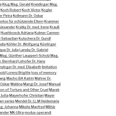
a
Klug Mag. Gerald
Kneidinger Mag.
Koch Robert
Koch Victor
Kogler
er Petra
Kollmann Dr. Oskar
nlos für schützende Eltern
Krammer
 Alexander
Kratky Dr. med. Irene
Krauß
d
Kuehboeck Adriana
Kulmer Carmen
z Sebastian
Kutschera Dr. Gundl
udia
Köhler Dr. Wolfgang
Köstinger
que Dr. Julia
Lansky Dr. Gabriel
 Mag. Günther
Lauppert-Scholz Mag.
r. Bernhard
Lehofer Dr. Hans
nzinger Dr. med. Elisabeth
limitation
hold
Lorenz Brigitte
loss of memory
twig
Macho BA Katrin
Mahrer Dr.
 Oskar
Malèna
Mangi Dr. Josef
Manual
on of Torture and Other Cruel
Marek
 Jutta
Mayerhofer Christian
Mayer
en series
Mendel Dr. LL.M Heidemarie
ag. Johanna
Miksits Manfred
Militär
xander
MK-Ultra
modus operandi