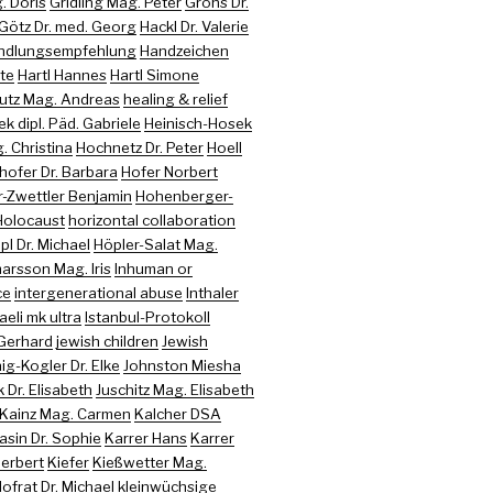
. Doris
Gridling Mag. Peter
Gröhs Dr.
Götz Dr. med. Georg
Hackl Dr. Valerie
ndlungsempfehlung
Handzeichen
te
Hartl Hannes
Hartl Simone
utz Mag. Andreas
healing & relief
k dipl. Päd. Gabriele
Heinisch-Hosek
 Christina
Hochnetz Dr. Peter
Hoell
hofer Dr. Barbara
Hofer Norbert
-Zwettler Benjamin
Hohenberger-
Holocaust
horizontal collaboration
pl Dr. Michael
Höpler-Salat Mag.
arsson Mag. Iris
Inhuman or
ce
intergenerational abuse
Inthaler
raeli mk ultra
Istanbul-Protokoll
 Gerhard
jewish children
Jewish
ig-Kogler Dr. Elke
Johnston Miesha
 Dr. Elisabeth
Juschitz Mag. Elisabeth
Kainz Mag. Carmen
Kalcher DSA
sin Dr. Sophie
Karrer Hans
Karrer
Herbert
Kiefer
Kießwetter Mag.
Hofrat Dr. Michael
kleinwüchsige