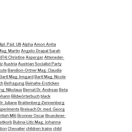
pl. Päd. Ulli
Alpha
Amon Anita
ag. Martin
Angelo-Drapal Sarah
FH) Christine
Asperger
Atteneder-
tz
Austria
Austrian Socialist Party
tute
Bandion-Ortner Mag. Claudia
Bartl Mag. Irmgard
Bartl Mag. Nicole
ch
Befragung
Beinahe-Ersticken
Ing. Nikolaus
Bernat Dr. Andreas
Beta
Johann
Bildwörterbuch
black
r. Juliane
Braitenberg-Zennenberg
xperiments
Breisach Dr. med. Georg
ritish MI6
Bronner Oscar
Brueckner-
stkorb
Bubna-Litic Mag. Johanna
tion
Chevalier
children trains
child