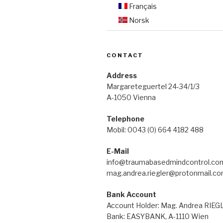
Français
Norsk
CONTACT
Address
Margareteguertel 24-34/1/3
A-1050 Vienna
Telephone
Mobil: 0043 (0) 664 4182 488
E-Mail
info@traumabasedmindcontrol.co
mag.andrea.riegler@protonmail.c
Bank Account
Account Holder: Mag. Andrea RIE
Bank: EASYBANK, A-1110 Wien