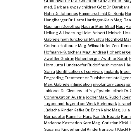
Grabenwarter DDr. Christoph
Graz
Greinert Mag
med. Barbara
gypsy children
Götz Dr. Barabara
Hahn Dr. Johannes
Hammerschmid Dr. Sonja
Ha
Hanglberger Dr. Herta
Hartinger-Klein Mag. Bea
Haumann Dorothea
Hausar Mag. Birgit
Haut
Ha
Heilung & Linderung
Heim Aribert
Heinisch-Hose
Gabriele
high functional MK ultra
Hochhold Mag.
Corinna
Hofbauer Mag. Wilma
Hofer-Zeni-Renn
Hofmann-Kutschera Mag. Andrea
Hohenberger
Zwettler Gudrun
Hohenberger-Zwettler Sarah
Horn Jutta
Hundstorfer Rudolf
hush money
Häu
Sonja
Identification of survivors
implants
Ingem
Degrading Treatment or Punishment
Intelligen
Mag. Gabriele
intimidation
involuntary cases
is
Jabloner Dr. Clemens
Jeffrey Epstein
Jelinek Dr.
Congregation Austria
Jocher Mag. Rudolf
Joein
Jugendamt
Jugend am Werk Steiermark
Juranek
Jüdische Kinder
Kafka Dr. Erich
Kainc Mag. Julia
Bernadette
Kammler Hans
Karl Dr. Beatrix
Karma
Marianne
Kastration
Kern Mag. Christian
Kickl 
Susanna
Kinderhandel
Kindertransport
Klackl 