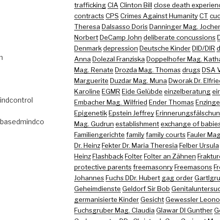
trafficking
CIA
Clinton Bill
close death experien
contracts
CPS
Crimes Against Humanity
CT
cuc
Theresa
Dalsasso Doris
Danninger Mag. Joche
Norbert
DeCamp John
deliberate concussions
Denmark
depression
Deutsche Kinder
DID/DIR
d
m
Anna
Dolezal Franziska
Doppelhofer Mag. Kath
Mag. Renate
Drozda Mag. Thomas
drugs
DSA 
Marguerite
Duzdar Mag. Muna
Dworak Dr. Elfri
Karoline
EGMR
Eide Gelübde
einzelberatung
ei
indcontrol
Embacher Mag. Wilfried
Ender Thomas
Enzinger
Epigenetik
Epstein Jeffrey
Erinnerungsfälschu
abasedmindco
Mag. Gudrun
establishment
exchange of babie
Familiengerichte
family
family courts
Fauler Mag
Dr. Heinz
Fekter Dr. Maria Theresia
Felber Ursula
Heinz
Flashback
Folter
Folter an Zähnen
Fraktu
protective parents
freemasonry
Freemasons
Fr
Johannes
Fuchs DDr. Hubert
gag order
Gartlgr
Geheimdienste
Geldorf Sir Bob
Genitaluntersu
germanisierte Kinder
Gesicht
Gewessler Leono
Fuchsgruber Mag. Claudia
Glawar DI Gunther
G