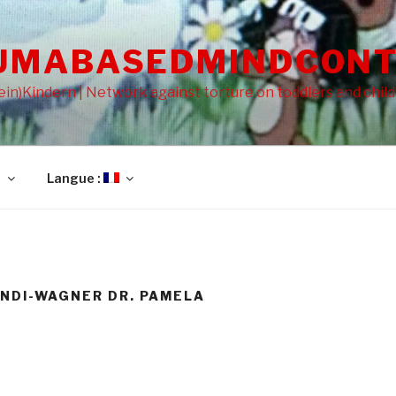
UMABASEDMINDCONT
in)Kindern | Network against torture on toddlers and chil
l
Langue :
ENDI-WAGNER DR. PAMELA