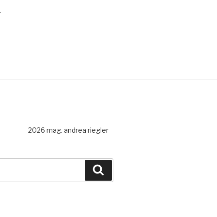
.
2026 mag. andrea riegler
Recherche