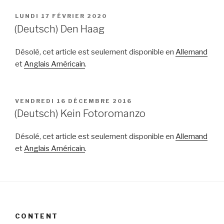
PUBLIÉ
LUNDI 17 FÉVRIER 2020
LE
(Deutsch) Den Haag
Désolé, cet article est seulement disponible en
Allemand
et
Anglais Américain
.
PUBLIÉ
VENDREDI 16 DÉCEMBRE 2016
LE
(Deutsch) Kein Fotoromanzo
Désolé, cet article est seulement disponible en
Allemand
et
Anglais Américain
.
CONTENT