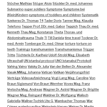
Stöcher Mathias
Stöger Alois
Stückler Dr. med. Johannes
Submarino
super soldiers
Symptome
Symptome bei
(Klein)Kindern
symptoms of toddlers and children
Systematik
Szekeres Dr. Thomas
T4
Tader Doris
Tanner Mag. Klaudia
Telefono
Tepper Prof. DDr. med. Gabor
Teppich
Thau Dr. med.
Kenneth
Thau Mag. Konstanze
Theta
Thorax- und
Abdominaltrauma
Thule
TI
Till Daniela
time travel
Tockner Dr.
med. Armin
Tomberger Dr. med. Otmar
torture
torture on
teeth
Trainings
transhumanism
Transhumanismus
Trigger
Tritte
Töchterle Dr. Karlheiz
Udolf-Strobl Mag. Elisabeth
Ultraschall
UN istanbul protocol
UNO Istanabul Protokoll
Vahing Vaino
Valsky Dr. Julia
Van der Bellen Dr. Alexander
Vasak MMag. Johanna
Vatican
Vatikan
Verjährungsfrist
Verträge
Videoaufzeichnung
Vogl-Lang Mag. Caroline
Von
Braun Sigismund
Von Braun Wernher
Voves Mag. Franz
Vretscha Mag. Andreas
Wagner Dr. Astrid
Wagner Dr. Brigitte
Wagner Mag. Reingard
Waldner Dr. Wolfgang
Walisch
Gabriella
Wallner-Tschirk Ute G.
Wambacher Thomas
War
Crimes
waterboarding
Weinstein Harvey
Weiser Dr. Martin