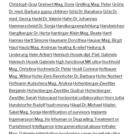
Christoph
Graz
Greinert Mag. Doris
Gridling Mag. Peter
Gröhs
Dr. med. Barbara
gypsy children
Götz Dr. Barabara
Götz Dr.
med. Georg
Hackl Dr. Valerie
Hahn Dr. Johannes
Hammerschmid Dr. Sonja
Handlungsempfehlung
Handzeichen
Hanglberger Dr. Herta
Hartinger-Klein Mag. Beate
Hartl
Hannes
Hartl Simone
Haumann Dorothea
Hausar Mag. Birgit
Haut
Hautz Mag. Andreas
healing & relief
Heilung &
Linderung
Heim Aribert
Heinisch-Hosek dipl. Päd. Gabriele
Heinisch-Hosek Gabriele
high functional MK ultra
Hochhold
Mag. Christina
Hochnetz Dr. Peter
Hoell Corinna
Hofbauer
Mag. Wilma
Hofer-Zeni-Rennhofer Dr. Barbara
Hofer Norbert
Hofmann-Kutschera Mag. Andrea
Hohenberger-Zwettler
Benjamin
Hohenberger-Zwettler Gudrun
Hohenberger-
Zwettler Sarah
Holocaust
horizontal collaboration
Horn Jutta
Hundstorfer Rudolf
hush money
Häupl Dr. Michael
Höpler-
Salat Mag. Sonja
Identification of survivors
implants
Ingemarsson Mag. Iris
Inhuman or Degrading Treatment or
Punishment
Intelligence
intergenerational abuse
Inthaler
Mag. Gabriele
intimidation
involuntary cases
israeli mk ultra