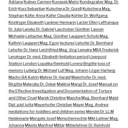
Adriana
Kulmer Carmen
Kunasek Mario
Kundegraber Mag. Dr.
Erich
Kurz Sebastian
Kutschera Dr. Gundl
Kutschera Mag.
Stephan
Käfer Anna
Käfer Claudia
Köhler Dr. Wolfgang
Köstinger Elisabeth
Lackner Hermann
Lacter Ellen
Laffranque
Dr. Julia
Lansky Dr. Gabriel
Laschober Günther
Lassan
Michaela
Lattacher Mag. Günther
Lauppert-Scholz Mag.
Kathrin
Lauppert Mag. Egon
lectures
Lehofer Dr. Bernhard
Lehofer Dr. Hans
Leichtfried Mag. Jörg
Lemaire MBA Frederick
Lenzinger Dr. med. Elisabeth
limitation period
Liverpool
Station
London
Lopatka Reinhold
Lorenz Brigitte
loss of
memory
Ludwig Dr. Michael
Luif Mag. Johann
Löger Hartwig
Macho BA Katrin
Mahrer Dr. Harald
Maierhofer Dr. med.
Birgitta
Maleczky Dr. Oskar
Malèna
Mangi Dr. Josef
Manual on
the Effective Investigation and Documentation of Torture
and Other Cruel
Marek Christine
Mascha Mag. Bernhard
Matzi
Dipl. päd Jutta
Mayerhofer Christian
Mayer Mag. Andrea
mediations for toddlers and children series
Mendel Dr. LL.M
Heidemarie
Mengele Josef
Menschenrechte
Mikl-Leitner Mag.
Johanna
Miksits Manfred
Militär
Mitterlehner Dr. Reinhold