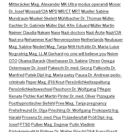
Mitteräcker Mag. Alexander
MK-Ultra
modus operandi
Moser
Dr. Josef
Mossad/CIA
MPD
MR/CT
MRT
Mueller Sabine
Mundraum
Muskel-Skelett
Mühlbacher Dr. Thomas
Müller-
Dachler Dr. Gabriele
Müller Dipl.-Kfm. Eduard
Müller Martin
Naimer Claudia
Nakam
Nase
Nazi-doctors
Nazi-Ärzte
Nazi/CIA
Nazi era
Nehammer Karl
Nervensystem
Netherlands
Neubauer
Mag. Sabine
Niederl Mag. Tanja
Nittl Hofrätin Dr. Maria-Luise
Nogratnig Mag. LL.M Gerhard
no one will believe you
Nxivm
O.T.O
Obama Barack
Oberhauser Dr. Sabine
Ohren
Omega
Ostermayer Dr. Josef
Pakesch Dr. med. Georg
Palkovits Dr.
Manfred
Patek Dipl-Ing. Maria
patsy
Pausa Dr. Andreas
pedo-
criminals
Peper Mag. (FH) Knut
Persönlichkeitsspaltung
Persönlichkeitswechsel
Peschorn Dr. Wolfgang
Pfleger
Renate
Pichler Karl Martin
Pinter Dr. med. Oliver
Pizzagate
Posthypnotischer Befehl
Pree Mag. Tanja
pregnancy
Prehsfreund Dr. Olga
Prisching Dr. Wolfgang
Prokopetz Ing.
Harald
Prosenz Dr. med. Pius
Präzedenzfall
Pröll Dipl.-Ing.
Josef
PTSD
Pulker Mag. Dagmar
Putin Vladimir
Pädokriminalität
Pöltner Dr. Walter
Pöschl DSA Franz
Pürstl