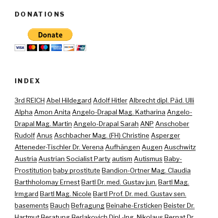
DONATIONS
INDEX
3rd REICH
Abel Hildegard
Adolf Hitler
Albrecht dipl. Päd. Ulli
Alpha
Amon Anita
Angelo-Drapal Mag. Katharina
Angelo-
Drapal Mag. Martin
Angelo-Drapal Sarah
ANP
Anschober
Rudolf
Anus
Aschbacher Mag. (FH) Christine
Asperger
Atteneder-Tischler Dr. Verena
Aufhängen
Augen
Auschwitz
Austria
Austrian Socialist Party
autism
Autismus
Baby-
Prostitution
baby prostitute
Bandion-Ortner Mag. Claudia
Barthholomay Ernest
Bartl Dr. med. Gustav jun.
Bartl Mag.
Irmgard
Bartl Mag. Nicole
Bartl Prof. Dr. med. Gustav sen.
basements
Bauch
Befragung
Beinahe-Ersticken
Beister Dr.
Hartmut
Beratung
Berlakovich Dipl.-Ing. Nikolaus
Bernat Dr.