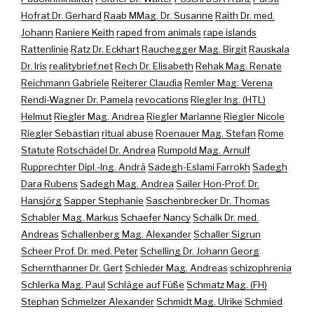
Hofrat Dr. Gerhard
Raab MMag. Dr. Susanne
Raith Dr. med.
Johann
Raniere Keith
raped from animals
rape islands
Rattenlinie
Ratz Dr. Eckhart
Rauchegger Mag. Birgit
Rauskala
Dr. Iris
realitybrief.net
Rech Dr. Elisabeth
Rehak Mag. Renate
Reichmann Gabriele
Reiterer Claudia
Remler Mag. Verena
Rendi-Wagner Dr. Pamela
revocations
Riegler Ing. (HTL)
Helmut
Riegler Mag. Andrea
Riegler Marianne
Riegler Nicole
Riegler Sebastian
ritual abuse
Roenauer Mag. Stefan
Rome
Statute
Rotschädel Dr. Andrea
Rumpold Mag. Arnulf
Rupprechter Dipl.-Ing. Andrä
Sadegh-Eslami Farrokh
Sadegh
Dara Rubens
Sadegh Mag. Andrea
Sailer Hon-Prof. Dr.
Hansjörg
Sapper Stephanie
Saschenbrecker Dr. Thomas
Schabler Mag. Markus
Schaefer Nancy
Schalk Dr. med.
Andreas
Schallenberg Mag. Alexander
Schaller Sigrun
Scheer Prof. Dr. med. Peter
Schelling Dr. Johann Georg
Schernthanner Dr. Gert
Schieder Mag. Andreas
schizophrenia
Schlerka Mag. Paul
Schläge auf Füße
Schmatz Mag. (FH)
Stephan
Schmelzer Alexander
Schmidt Mag. Ulrike
Schmied