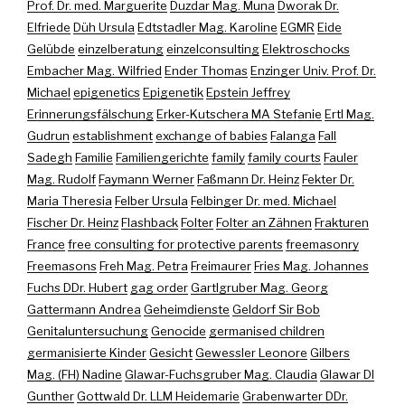
Prof. Dr. med. Marguerite
Duzdar Mag. Muna
Dworak Dr.
Elfriede
Düh Ursula
Edtstadler Mag. Karoline
EGMR
Eide
Gelübde
einzelberatung
einzelconsulting
Elektroschocks
Embacher Mag. Wilfried
Ender Thomas
Enzinger Univ. Prof. Dr.
Michael
epigenetics
Epigenetik
Epstein Jeffrey
Erinnerungsfälschung
Erker-Kutschera MA Stefanie
Ertl Mag.
Gudrun
establishment
exchange of babies
Falanga
Fall
Sadegh
Familie
Familiengerichte
family
family courts
Fauler
Mag. Rudolf
Faymann Werner
Faßmann Dr. Heinz
Fekter Dr.
Maria Theresia
Felber Ursula
Felbinger Dr. med. Michael
Fischer Dr. Heinz
Flashback
Folter
Folter an Zähnen
Frakturen
France
free consulting for protective parents
freemasonry
Freemasons
Freh Mag. Petra
Freimaurer
Fries Mag. Johannes
Fuchs DDr. Hubert
gag order
Gartlgruber Mag. Georg
Gattermann Andrea
Geheimdienste
Geldorf Sir Bob
Genitaluntersuchung
Genocide
germanised children
germanisierte Kinder
Gesicht
Gewessler Leonore
Gilbers
Mag. (FH) Nadine
Glawar-Fuchsgruber Mag. Claudia
Glawar DI
Gunther
Gottwald Dr. LLM Heidemarie
Grabenwarter DDr.