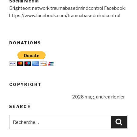
Social Media
Brighteon: network traumabasedmindcontrol Facebook:
https://www.facebook.com/traumabasedmindcontrol
DONATIONS
COPYRIGHT
2026 mag. andrea riegler
SEARCH
Recherche
Reche
pour
: