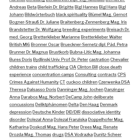
Andreas
Beta
Bierlein Dr. Brigitte
Bigl Hannes
Bigl Hans
Bigl
Johann
Bildwörterbuch
black spirituality
Blümel Mag. Gernot
Bogner-Strauß Dr. Juliane
Braitenberg-Zennenberg Mag. Iris
Brandstetter Dr. Wolfgang
breeding experiments
Breisach Dr.
med. Georg
Bretterklieber Marianne
Bretterklieber Walter
British MI6
Bronner Oscar
Brueckner-Sernetz dipl. Päd. Petra
Brunner Dr. Magnus
Brustkorb
Bubna-Litic Mag. Johanna
Bures Doris
Bydlinski Univ. Prof. Dr. Peter
castration
Chevalier
children trains
child trafficking
CIA
Clinton Bill
close death
experience
concentration camps
Consulting
contracts
CPS
Crimes Against Humanity
CT
cuckoo children
Czerwenka DSA
Theresa
Dalsasso Doris
Danninger Mag. Jochen
Danzinger
Anna
Darabos Mag. Norbert
DeCamp John
deliberate
concussions
Deliktphänomen
Delta
Den Haag
Denmark
depression
Deutsche Kinder
DID/DIR
dissociative identity
disorder
Dolezal Anna
Dolezal Franziska
Doppelhofer Mag.
Katharina
Doskozil Mag. Hans Peter
Drees Mag. Renate
Drozda Mag. Thomas
drugs
DSA Vodrazka
Dunitz-Scheer