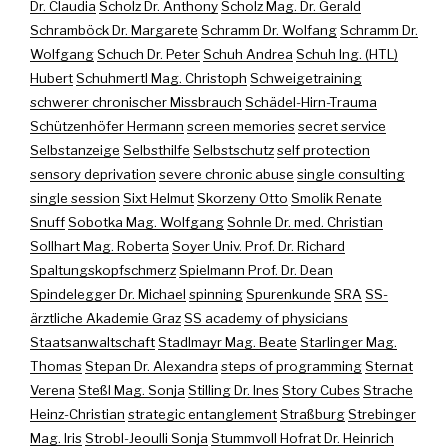
Dr. Claudia
Scholz Dr. Anthony
Scholz Mag. Dr. Gerald
Schramböck Dr. Margarete
Schramm Dr. Wolfang
Schramm Dr.
Wolfgang
Schuch Dr. Peter
Schuh Andrea
Schuh Ing. (HTL)
Hubert
Schuhmertl Mag. Christoph
Schweigetraining
schwerer chronischer Missbrauch
Schädel-Hirn-Trauma
Schützenhöfer Hermann
screen memories
secret service
Selbstanzeige
Selbsthilfe
Selbstschutz
self protection
sensory deprivation
severe chronic abuse
single consulting
single session
Sixt Helmut
Skorzeny Otto
Smolik Renate
Snuff
Sobotka Mag. Wolfgang
Sohnle Dr. med. Christian
Sollhart Mag. Roberta
Soyer Univ. Prof. Dr. Richard
Spaltungskopfschmerz
Spielmann Prof. Dr. Dean
Spindelegger Dr. Michael
spinning
Spurenkunde
SRA
SS-
ärztliche Akademie Graz
SS academy of physicians
Staatsanwaltschaft
Stadlmayr Mag. Beate
Starlinger Mag.
Thomas
Stepan Dr. Alexandra
steps of programming
Sternat
Verena
Steßl Mag. Sonja
Stilling Dr. Ines
Story Cubes
Strache
Heinz-Christian
strategic entanglement
Straßburg
Strebinger
Mag. Iris
Strobl-Jeoulli Sonja
Stummvoll Hofrat Dr. Heinrich