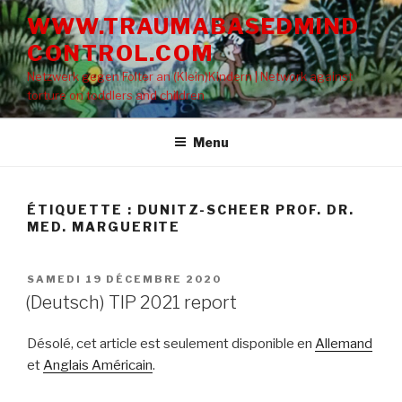
Aller
WWW.TRAUMABASEDMIND
au
CONTROL.COM
contenu
principal
Netzwerk gegen Folter an (Klein)Kindern | Network against
torture on toddlers and children
Menu
ÉTIQUETTE : DUNITZ-SCHEER PROF. DR.
MED. MARGUERITE
PUBLIÉ
SAMEDI 19 DÉCEMBRE 2020
LE
(Deutsch) TIP 2021 report
Désolé, cet article est seulement disponible en
Allemand
et
Anglais Américain
.