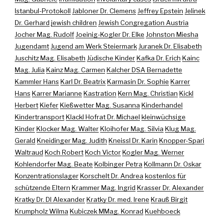
Istanbul-Protokoll
Jabloner Dr. Clemens
Jeffrey Epstein
Jelinek
Dr. Gerhard
jewish children
Jewish Congregation Austria
Jocher Mag. Rudolf
Joeinig-Kogler Dr. Elke
Johnston Miesha
Jugendamt
Jugend am Werk Steiermark
Juranek Dr. Elisabeth
Juschitz Mag. Elisabeth
Jüdische Kinder
Kafka Dr. Erich
Kainc
Mag. Julia
Kainz Mag. Carmen
Kalcher DSA Bernadette
Kammler Hans
Karl Dr. Beatrix
Karmasin Dr. Sophie
Karrer
Hans
Karrer Marianne
Kastration
Kern Mag. Christian
Kickl
Herbert
Kiefer
Kießwetter Mag. Susanna
Kinderhandel
Kindertransport
Klackl Hofrat Dr. Michael
kleinwüchsige
Kinder
Klocker Mag. Walter
Kloihofer Mag. Silvia
Klug Mag.
Gerald
Kneidinger Mag. Judith
Kneissl Dr. Karin
Knopper-Spari
Waltraud
Koch Robert
Koch Victor
Kogler Mag. Werner
Kohlendorfer Mag. Beate
Kolbinger Petra
Kollmann Dr. Oskar
Konzentrationslager
Korschelt Dr. Andrea
kostenlos für
schützende Eltern
Krammer Mag. Ingrid
Krasser Dr. Alexander
Kratky Dr. DI Alexander
Kratky Dr. med. Irene
Krauß Birgit
Krumpholz Wilma
Kubiczek MMag. Konrad
Kuehboeck