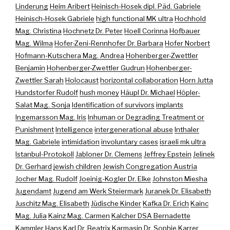
Linderung
Heim Aribert
Heinisch-Hosek dipl. Päd. Gabriele
Heinisch-Hosek Gabriele
high functional MK ultra
Hochhold
Mag. Christina
Hochnetz Dr. Peter
Hoell Corinna
Hofbauer
Mag. Wilma
Hofer-Zeni-Rennhofer Dr. Barbara
Hofer Norbert
Hofmann-Kutschera Mag. Andrea
Hohenberger-Zwettler
Benjamin
Hohenberger-Zwettler Gudrun
Hohenberger-
Zwettler Sarah
Holocaust
horizontal collaboration
Horn Jutta
Hundstorfer Rudolf
hush money
Häupl Dr. Michael
Höpler-
Salat Mag. Sonja
Identification of survivors
implants
Ingemarsson Mag. Iris
Inhuman or Degrading Treatment or
Punishment
Intelligence
intergenerational abuse
Inthaler
Mag. Gabriele
intimidation
involuntary cases
israeli mk ultra
Istanbul-Protokoll
Jabloner Dr. Clemens
Jeffrey Epstein
Jelinek
Dr. Gerhard
jewish children
Jewish Congregation Austria
Jocher Mag. Rudolf
Joeinig-Kogler Dr. Elke
Johnston Miesha
Jugendamt
Jugend am Werk Steiermark
Juranek Dr. Elisabeth
Juschitz Mag. Elisabeth
Jüdische Kinder
Kafka Dr. Erich
Kainc
Mag. Julia
Kainz Mag. Carmen
Kalcher DSA Bernadette
Kammler Hans
Karl Dr. Beatrix
Karmasin Dr. Sophie
Karrer