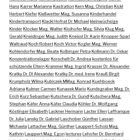
Hans
Karrer Marianne
Kastration
Kern Mag. Christian
Kickl
Herbert
Kiefer
Kießwetter Mag. Susanna
Kinderhandel
Kindertransport
Klackl Hofrat Dr. Michael
kleinwüchsige
Kinder
Klocker Mag. Walter
Kloihofer Mag. Silvia
Klug Mag.
Gerald
Kneidinger Mag. Judith
Kneissl Dr. Karin
Knopper-Spari
Waltraud
Koch Robert
Koch Victor
Kogler Mag. Werner
Kohlendorfer Mag. Beate
Kolbinger Petra
Kollmann Dr. Oskar
Konzentrationslager
Korschelt Dr. Andrea
kostenlos für
schützende Eltern
Krammer Mag. Ingrid
Krasser Dr. Alexander
Kratky Dr. DI Alexander
Kratky Dr. med. Irene
Krauß Birgit
Krumpholz Wilma
Kubiczek MMag. Konrad
Kuehboeck
Adriana
Kulmer Carmen
Kunasek Mario
Kundegraber Mag. Dr.
Erich
Kurz Sebastian
Kutschera Dr. Gundl
Kutschera Mag.
Stephan
Käfer Anna
Käfer Claudia
Köhler Dr. Wolfgang
Köstinger Elisabeth
Lackner Hermann
Lacter Ellen
Laffranque
Dr. Julia
Lansky Dr. Gabriel
Laschober Günther
Lassan
Michaela
Lattacher Mag. Günther
Lauppert-Scholz Mag.
Kathrin
Lauppert Mag. Egon
lectures
Lehofer Dr. Bernhard