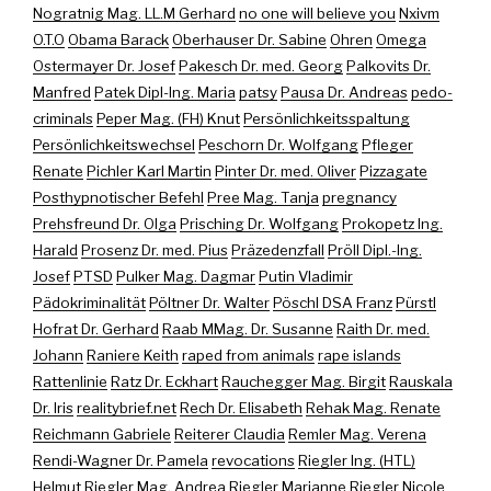
Nogratnig Mag. LL.M Gerhard
no one will believe you
Nxivm
O.T.O
Obama Barack
Oberhauser Dr. Sabine
Ohren
Omega
Ostermayer Dr. Josef
Pakesch Dr. med. Georg
Palkovits Dr.
Manfred
Patek Dipl-Ing. Maria
patsy
Pausa Dr. Andreas
pedo-
criminals
Peper Mag. (FH) Knut
Persönlichkeitsspaltung
Persönlichkeitswechsel
Peschorn Dr. Wolfgang
Pfleger
Renate
Pichler Karl Martin
Pinter Dr. med. Oliver
Pizzagate
Posthypnotischer Befehl
Pree Mag. Tanja
pregnancy
Prehsfreund Dr. Olga
Prisching Dr. Wolfgang
Prokopetz Ing.
Harald
Prosenz Dr. med. Pius
Präzedenzfall
Pröll Dipl.-Ing.
Josef
PTSD
Pulker Mag. Dagmar
Putin Vladimir
Pädokriminalität
Pöltner Dr. Walter
Pöschl DSA Franz
Pürstl
Hofrat Dr. Gerhard
Raab MMag. Dr. Susanne
Raith Dr. med.
Johann
Raniere Keith
raped from animals
rape islands
Rattenlinie
Ratz Dr. Eckhart
Rauchegger Mag. Birgit
Rauskala
Dr. Iris
realitybrief.net
Rech Dr. Elisabeth
Rehak Mag. Renate
Reichmann Gabriele
Reiterer Claudia
Remler Mag. Verena
Rendi-Wagner Dr. Pamela
revocations
Riegler Ing. (HTL)
Helmut
Riegler Mag. Andrea
Riegler Marianne
Riegler Nicole