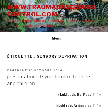
Aller
WWW.TRAUMABASEDMIND
au
CONTROL.COM
contenu
principal
Netzwerk gegen Folter an (Klein)Kindern | Network against
torture on toddlers and children
Menu
ÉTIQUETTE : SENSORY DEPRIVATION
PUBLIÉ
DIMANCHE 30 OCTOBRE 2016
LE
presentation of symptoms of toddlers
and children
« Luki auch. Bei Papa. […] »
« Luki too. At daddies. […] »