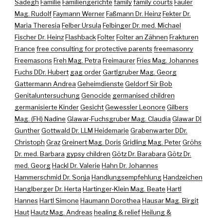
Sadegh
Familie
Familiengerichte
family
family courts
Fauler
Mag. Rudolf
Faymann Werner
Faßmann Dr. Heinz
Fekter Dr.
Maria Theresia
Felber Ursula
Felbinger Dr. med. Michael
Fischer Dr. Heinz
Flashback
Folter
Folter an Zähnen
Frakturen
France
free consulting for protective parents
freemasonry
Freemasons
Freh Mag. Petra
Freimaurer
Fries Mag. Johannes
Fuchs DDr. Hubert
gag order
Gartlgruber Mag. Georg
Gattermann Andrea
Geheimdienste
Geldorf Sir Bob
Genitaluntersuchung
Genocide
germanised children
germanisierte Kinder
Gesicht
Gewessler Leonore
Gilbers
Mag. (FH) Nadine
Glawar-Fuchsgruber Mag. Claudia
Glawar DI
Gunther
Gottwald Dr. LLM Heidemarie
Grabenwarter DDr.
Christoph
Graz
Greinert Mag. Doris
Gridling Mag. Peter
Gröhs
Dr. med. Barbara
gypsy children
Götz Dr. Barabara
Götz Dr.
med. Georg
Hackl Dr. Valerie
Hahn Dr. Johannes
Hammerschmid Dr. Sonja
Handlungsempfehlung
Handzeichen
Hanglberger Dr. Herta
Hartinger-Klein Mag. Beate
Hartl
Hannes
Hartl Simone
Haumann Dorothea
Hausar Mag. Birgit
Haut
Hautz Mag. Andreas
healing & relief
Heilung &