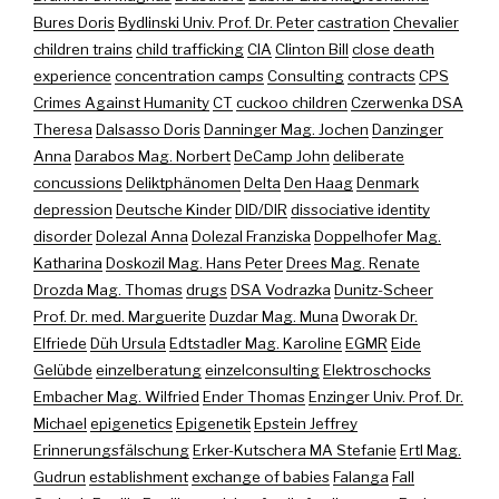
Bures Doris
Bydlinski Univ. Prof. Dr. Peter
castration
Chevalier
children trains
child trafficking
CIA
Clinton Bill
close death
experience
concentration camps
Consulting
contracts
CPS
Crimes Against Humanity
CT
cuckoo children
Czerwenka DSA
Theresa
Dalsasso Doris
Danninger Mag. Jochen
Danzinger
Anna
Darabos Mag. Norbert
DeCamp John
deliberate
concussions
Deliktphänomen
Delta
Den Haag
Denmark
depression
Deutsche Kinder
DID/DIR
dissociative identity
disorder
Dolezal Anna
Dolezal Franziska
Doppelhofer Mag.
Katharina
Doskozil Mag. Hans Peter
Drees Mag. Renate
Drozda Mag. Thomas
drugs
DSA Vodrazka
Dunitz-Scheer
Prof. Dr. med. Marguerite
Duzdar Mag. Muna
Dworak Dr.
Elfriede
Düh Ursula
Edtstadler Mag. Karoline
EGMR
Eide
Gelübde
einzelberatung
einzelconsulting
Elektroschocks
Embacher Mag. Wilfried
Ender Thomas
Enzinger Univ. Prof. Dr.
Michael
epigenetics
Epigenetik
Epstein Jeffrey
Erinnerungsfälschung
Erker-Kutschera MA Stefanie
Ertl Mag.
Gudrun
establishment
exchange of babies
Falanga
Fall