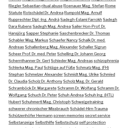
Riegler Sebastian
ritual abuse
Roenauer Mag. Stefan
Rome
Statute
Rotschädel Dr. Andrea
Rumpold Mag. Arnulf
Rupprechter Dipl.-Ing. Andrä
Sadegh-Eslami Farrokh
Sadegh
Dara Rubens
Sadegh Mag. Andrea
Sailer Hon-Prof. Dr.
Hansjörg
Sapper Stephanie
Saschenbrecker Dr. Thomas
Schabler Mag. Markus
Schaefer Nancy
Schalk Dr. med.
Andreas
Schallenberg Mag. Alexander
Schaller Sigrun
Scheer Prof. Dr. med. Peter
Schelling Dr. Johann Georg
Schernthanner Dr. Gert
Schieder Mag. Andreas
schizophrenia
Schlerka Mag. Paul
Schläge auf Füße
Schmatz Mag. (FH)
Stephan
Schmelzer Alexander
Schmidt Mag. Ulrike
Schmied
Dr. Claudia
Scholz Dr. Anthony
Scholz Mag. Dr. Gerald
Schramböck Dr. Margarete
Schramm Dr. Wolfang
Schramm Dr.
Wolfgang
Schuch Dr. Peter
Schuh Andrea
Schuh Ing. (HTL)
Hubert
Schuhmertl Mag. Christoph
Schweigetraining
schwerer chronischer Missbrauch
Schädel-Hirn-Trauma
Schützenhöfer Hermann
screen memories
secret service
Selbstanzeige
Selbsthilfe
Selbstschutz
self protection