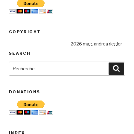
COPYRIGHT
2026 mag. andrea riegler
SEARCH
Recherche
Reche
pour
:
DONATIONS
INDEX