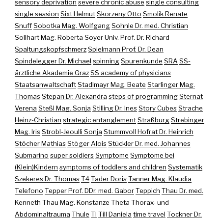
sensory deprivation
severe chronic abuse
single consulting
single session
Sixt Helmut
Skorzeny Otto
Smolik Renate
Snuff
Sobotka Mag. Wolfgang
Sohnle Dr. med. Christian
Sollhart Mag. Roberta
Soyer Univ. Prof. Dr. Richard
Spaltungskopfschmerz
Spielmann Prof. Dr. Dean
Spindelegger Dr. Michael
spinning
Spurenkunde
SRA
SS-
ärztliche Akademie Graz
SS academy of physicians
Staatsanwaltschaft
Stadlmayr Mag. Beate
Starlinger Mag.
Thomas
Stepan Dr. Alexandra
steps of programming
Sternat
Verena
Steßl Mag. Sonja
Stilling Dr. Ines
Story Cubes
Strache
Heinz-Christian
strategic entanglement
Straßburg
Strebinger
Mag. Iris
Strobl-Jeoulli Sonja
Stummvoll Hofrat Dr. Heinrich
Stöcher Mathias
Stöger Alois
Stückler Dr. med. Johannes
Submarino
super soldiers
Symptome
Symptome bei
(Klein)Kindern
symptoms of toddlers and children
Systematik
Szekeres Dr. Thomas
T4
Tader Doris
Tanner Mag. Klaudia
Telefono
Tepper Prof. DDr. med. Gabor
Teppich
Thau Dr. med.
Kenneth
Thau Mag. Konstanze
Theta
Thorax- und
Abdominaltrauma
Thule
TI
Till Daniela
time travel
Tockner Dr.