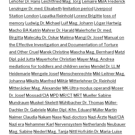
Lehofer Dr. Hans
Leichtfried Mag. Jörg
Lemaire MBA Frederick
Lenzinger Dr. med. Elisabeth
limitation period
Liverpool
Station
London
Lopatka Reinhold
Lorenz Brigitte
loss of
memory
Ludwig Dr. Michael
Luif Mag. Johann
Löger Hartwig
Macho BA Katrin
Mahrer Dr. Harald
Maierhofer Dr. med.
Birgitta
Maleczky Dr. Oskar
Malèna
Mangi Dr. Josef
Manual on
the Effective Investigation and Documentation of Torture
and Other Cruel
Marek Christine
Mascha Mag. Bernhard
Matzi
Dipl. päd Jutta
Mayerhofer Christian
Mayer Mag. Andrea
mediations for toddlers and children series
Mendel Dr. LL.M
Heidemarie
Mengele Josef
Menschenrechte
Mikl-Leitner Mag.
Johanna
Miksits Manfred
Militär
Mitterlehner Dr. Reinhold
Mitteräcker Mag. Alexander
MK-Ultra
modus operandi
Moser
Dr. Josef
Mossad/CIA
MPD
MR/CT
MRT
Mueller Sabine
Mundraum
Muskel-Skelett
Mühlbacher Dr. Thomas
Müller-
Dachler Dr. Gabriele
Müller Dipl.-Kfm. Eduard
Müller Martin
Naimer Claudia
Nakam
Nase
Nazi-doctors
Nazi-Ärzte
Nazi/CIA
Nazi era
Nehammer Karl
Nervensystem
Netherlands
Neubauer
Mag. Sabine
Niederl Mag. Tanja
Nittl Hofrätin Dr. Maria-Luise