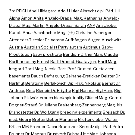
3rd REICH
Abel Hildegard
Adolf Hitler
Albrecht dipl. Päd. Ulli
Alpha
Amon Anita
Angelo-Drapal Mag. Katharina
Angelo-
Drapal Mag. Martin
Angelo-Drapal Sarah
ANP
Anschober
Rudolf
Anus
Aschbacher Mag. (FH) Christine
Asperger
Atteneder-Tischler Dr. Verena
Aufhängen
Augen
Auschwitz
Austria
Austrian Socialist Party
autism
Autismus
Baby-
Prostitution
baby prostitute
Bandion-Ortner Mag. Claudia
Barthholomay Ernest
Bartl Dr. med. Gustav jun.
Bartl Mag.
Irmgard
Bartl Mag. Nicole
Bartl Prof. Dr. med. Gustav sen.
basements
Bauch
Befragung
Beinahe-Ersticken
Beister Dr.
Hartmut
Beratung
Berlakovich Dipl.-Ing. Nikolaus
Bernat Dr.
Andreas
Beta
Bierlein Dr. Brigitte
Bigl Hannes
Bigl Hans
Bigl
Johann
Bildwörterbuch
black spirituality
Blümel Mag. Gernot
Bogner-Strauß Dr. Juliane
Braitenberg-Zennenberg Mag. Iris
Brandstetter Dr. Wolfgang
breeding experiments
Breisach Dr.
med. Georg
Bretterklieber Marianne
Bretterklieber Walter
British MI6
Bronner Oscar
Brueckner-Sernetz dipl. Päd. Petra
Brunner Dr. Magnus
Brustkorb
Bubna-Litic Mag. Johanna