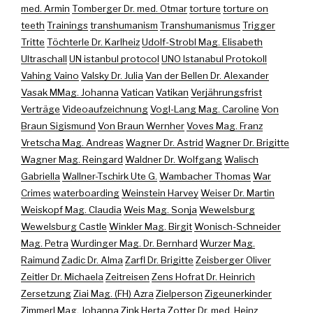
med. Armin
Tomberger Dr. med. Otmar
torture
torture on
teeth
Trainings
transhumanism
Transhumanismus
Trigger
Tritte
Töchterle Dr. Karlheiz
Udolf-Strobl Mag. Elisabeth
Ultraschall
UN istanbul protocol
UNO Istanabul Protokoll
Vahing Vaino
Valsky Dr. Julia
Van der Bellen Dr. Alexander
Vasak MMag. Johanna
Vatican
Vatikan
Verjährungsfrist
Verträge
Videoaufzeichnung
Vogl-Lang Mag. Caroline
Von
Braun Sigismund
Von Braun Wernher
Voves Mag. Franz
Vretscha Mag. Andreas
Wagner Dr. Astrid
Wagner Dr. Brigitte
Wagner Mag. Reingard
Waldner Dr. Wolfgang
Walisch
Gabriella
Wallner-Tschirk Ute G.
Wambacher Thomas
War
Crimes
waterboarding
Weinstein Harvey
Weiser Dr. Martin
Weiskopf Mag. Claudia
Weis Mag. Sonja
Wewelsburg
Wewelsburg Castle
Winkler Mag. Birgit
Wonisch-Schneider
Mag. Petra
Wurdinger Mag. Dr. Bernhard
Wurzer Mag.
Raimund
Zadic Dr. Alma
Zarfl Dr. Brigitte
Zeisberger Oliver
Zeitler Dr. Michaela
Zeitreisen
Zens Hofrat Dr. Heinrich
Zersetzung
Ziai Mag. (FH) Azra
Zielperson
Zigeunerkinder
Zimmerl Mag. Johanna
Zink Herta
Zotter Dr. med. Heinz