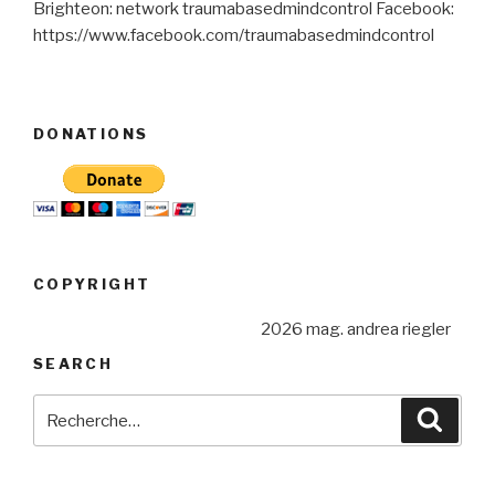
Brighteon: network traumabasedmindcontrol Facebook:
https://www.facebook.com/traumabasedmindcontrol
DONATIONS
COPYRIGHT
2026 mag. andrea riegler
SEARCH
Recherche
Reche
pour
: