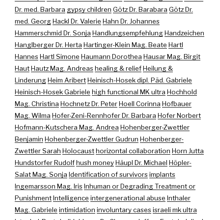
Dr. med. Barbara
gypsy children
Götz Dr. Barabara
Götz Dr.
med. Georg
Hackl Dr. Valerie
Hahn Dr. Johannes
Hammerschmid Dr. Sonja
Handlungsempfehlung
Handzeichen
Hanglberger Dr. Herta
Hartinger-Klein Mag. Beate
Hartl
Hannes
Hartl Simone
Haumann Dorothea
Hausar Mag. Birgit
Haut
Hautz Mag. Andreas
healing & relief
Heilung &
Linderung
Heim Aribert
Heinisch-Hosek dipl. Päd. Gabriele
Heinisch-Hosek Gabriele
high functional MK ultra
Hochhold
Mag. Christina
Hochnetz Dr. Peter
Hoell Corinna
Hofbauer
Mag. Wilma
Hofer-Zeni-Rennhofer Dr. Barbara
Hofer Norbert
Hofmann-Kutschera Mag. Andrea
Hohenberger-Zwettler
Benjamin
Hohenberger-Zwettler Gudrun
Hohenberger-
Zwettler Sarah
Holocaust
horizontal collaboration
Horn Jutta
Hundstorfer Rudolf
hush money
Häupl Dr. Michael
Höpler-
Salat Mag. Sonja
Identification of survivors
implants
Ingemarsson Mag. Iris
Inhuman or Degrading Treatment or
Punishment
Intelligence
intergenerational abuse
Inthaler
Mag. Gabriele
intimidation
involuntary cases
israeli mk ultra