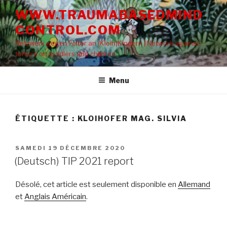
Aller
WWW.TRAUMABASEDMIND
au
CONTROL.COM
contenu
principal
Netzwerk gegen Folter an (Klein)Kindern | Network against
torture on toddlers and children
Menu
ÉTIQUETTE : KLOIHOFER MAG. SILVIA
PUBLIÉ
SAMEDI 19 DÉCEMBRE 2020
LE
(Deutsch) TIP 2021 report
Désolé, cet article est seulement disponible en
Allemand
et
Anglais Américain
.