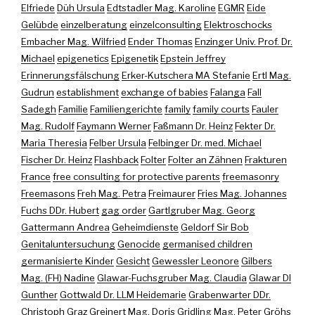
Elfriede
Düh Ursula
Edtstadler Mag. Karoline
EGMR
Eide
Gelübde
einzelberatung
einzelconsulting
Elektroschocks
Embacher Mag. Wilfried
Ender Thomas
Enzinger Univ. Prof. Dr.
Michael
epigenetics
Epigenetik
Epstein Jeffrey
Erinnerungsfälschung
Erker-Kutschera MA Stefanie
Ertl Mag.
Gudrun
establishment
exchange of babies
Falanga
Fall
Sadegh
Familie
Familiengerichte
family
family courts
Fauler
Mag. Rudolf
Faymann Werner
Faßmann Dr. Heinz
Fekter Dr.
Maria Theresia
Felber Ursula
Felbinger Dr. med. Michael
Fischer Dr. Heinz
Flashback
Folter
Folter an Zähnen
Frakturen
France
free consulting for protective parents
freemasonry
Freemasons
Freh Mag. Petra
Freimaurer
Fries Mag. Johannes
Fuchs DDr. Hubert
gag order
Gartlgruber Mag. Georg
Gattermann Andrea
Geheimdienste
Geldorf Sir Bob
Genitaluntersuchung
Genocide
germanised children
germanisierte Kinder
Gesicht
Gewessler Leonore
Gilbers
Mag. (FH) Nadine
Glawar-Fuchsgruber Mag. Claudia
Glawar DI
Gunther
Gottwald Dr. LLM Heidemarie
Grabenwarter DDr.
Christoph
Graz
Greinert Mag. Doris
Gridling Mag. Peter
Gröhs