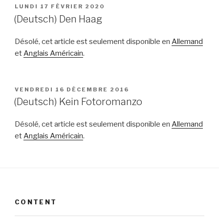
PUBLIÉ
LUNDI 17 FÉVRIER 2020
LE
(Deutsch) Den Haag
Désolé, cet article est seulement disponible en
Allemand
et
Anglais Américain
.
PUBLIÉ
VENDREDI 16 DÉCEMBRE 2016
LE
(Deutsch) Kein Fotoromanzo
Désolé, cet article est seulement disponible en
Allemand
et
Anglais Américain
.
CONTENT