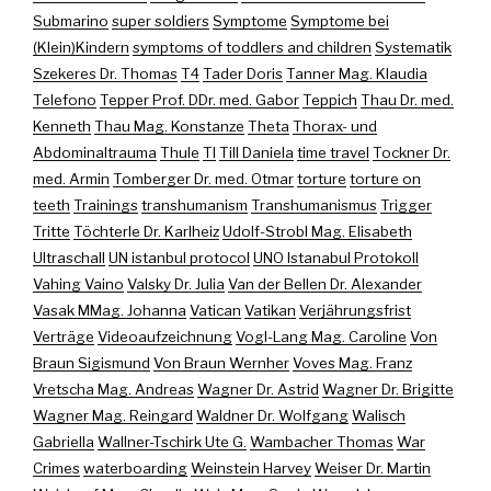
Submarino
super soldiers
Symptome
Symptome bei
(Klein)Kindern
symptoms of toddlers and children
Systematik
Szekeres Dr. Thomas
T4
Tader Doris
Tanner Mag. Klaudia
Telefono
Tepper Prof. DDr. med. Gabor
Teppich
Thau Dr. med.
Kenneth
Thau Mag. Konstanze
Theta
Thorax- und
Abdominaltrauma
Thule
TI
Till Daniela
time travel
Tockner Dr.
med. Armin
Tomberger Dr. med. Otmar
torture
torture on
teeth
Trainings
transhumanism
Transhumanismus
Trigger
Tritte
Töchterle Dr. Karlheiz
Udolf-Strobl Mag. Elisabeth
Ultraschall
UN istanbul protocol
UNO Istanabul Protokoll
Vahing Vaino
Valsky Dr. Julia
Van der Bellen Dr. Alexander
Vasak MMag. Johanna
Vatican
Vatikan
Verjährungsfrist
Verträge
Videoaufzeichnung
Vogl-Lang Mag. Caroline
Von
Braun Sigismund
Von Braun Wernher
Voves Mag. Franz
Vretscha Mag. Andreas
Wagner Dr. Astrid
Wagner Dr. Brigitte
Wagner Mag. Reingard
Waldner Dr. Wolfgang
Walisch
Gabriella
Wallner-Tschirk Ute G.
Wambacher Thomas
War
Crimes
waterboarding
Weinstein Harvey
Weiser Dr. Martin