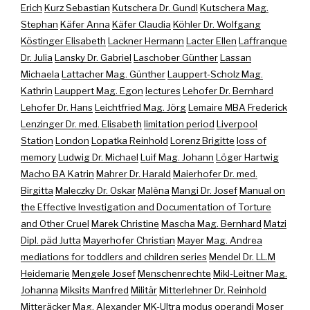
Erich
Kurz Sebastian
Kutschera Dr. Gundl
Kutschera Mag.
Stephan
Käfer Anna
Käfer Claudia
Köhler Dr. Wolfgang
Köstinger Elisabeth
Lackner Hermann
Lacter Ellen
Laffranque
Dr. Julia
Lansky Dr. Gabriel
Laschober Günther
Lassan
Michaela
Lattacher Mag. Günther
Lauppert-Scholz Mag.
Kathrin
Lauppert Mag. Egon
lectures
Lehofer Dr. Bernhard
Lehofer Dr. Hans
Leichtfried Mag. Jörg
Lemaire MBA Frederick
Lenzinger Dr. med. Elisabeth
limitation period
Liverpool
Station
London
Lopatka Reinhold
Lorenz Brigitte
loss of
memory
Ludwig Dr. Michael
Luif Mag. Johann
Löger Hartwig
Macho BA Katrin
Mahrer Dr. Harald
Maierhofer Dr. med.
Birgitta
Maleczky Dr. Oskar
Malèna
Mangi Dr. Josef
Manual on
the Effective Investigation and Documentation of Torture
and Other Cruel
Marek Christine
Mascha Mag. Bernhard
Matzi
Dipl. päd Jutta
Mayerhofer Christian
Mayer Mag. Andrea
mediations for toddlers and children series
Mendel Dr. LL.M
Heidemarie
Mengele Josef
Menschenrechte
Mikl-Leitner Mag.
Johanna
Miksits Manfred
Militär
Mitterlehner Dr. Reinhold
Mitteräcker Mag. Alexander
MK-Ultra
modus operandi
Moser