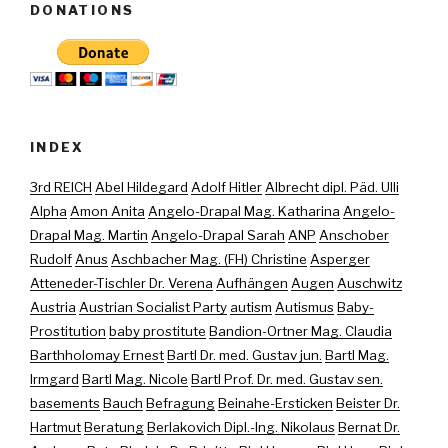
DONATIONS
INDEX
3rd REICH
Abel Hildegard
Adolf Hitler
Albrecht dipl. Päd. Ulli
Alpha
Amon Anita
Angelo-Drapal Mag. Katharina
Angelo-
Drapal Mag. Martin
Angelo-Drapal Sarah
ANP
Anschober
Rudolf
Anus
Aschbacher Mag. (FH) Christine
Asperger
Atteneder-Tischler Dr. Verena
Aufhängen
Augen
Auschwitz
Austria
Austrian Socialist Party
autism
Autismus
Baby-
Prostitution
baby prostitute
Bandion-Ortner Mag. Claudia
Barthholomay Ernest
Bartl Dr. med. Gustav jun.
Bartl Mag.
Irmgard
Bartl Mag. Nicole
Bartl Prof. Dr. med. Gustav sen.
basements
Bauch
Befragung
Beinahe-Ersticken
Beister Dr.
Hartmut
Beratung
Berlakovich Dipl.-Ing. Nikolaus
Bernat Dr.