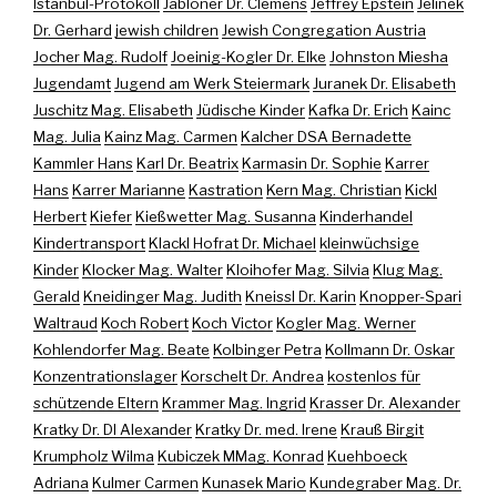
Istanbul-Protokoll
Jabloner Dr. Clemens
Jeffrey Epstein
Jelinek
Dr. Gerhard
jewish children
Jewish Congregation Austria
Jocher Mag. Rudolf
Joeinig-Kogler Dr. Elke
Johnston Miesha
Jugendamt
Jugend am Werk Steiermark
Juranek Dr. Elisabeth
Juschitz Mag. Elisabeth
Jüdische Kinder
Kafka Dr. Erich
Kainc
Mag. Julia
Kainz Mag. Carmen
Kalcher DSA Bernadette
Kammler Hans
Karl Dr. Beatrix
Karmasin Dr. Sophie
Karrer
Hans
Karrer Marianne
Kastration
Kern Mag. Christian
Kickl
Herbert
Kiefer
Kießwetter Mag. Susanna
Kinderhandel
Kindertransport
Klackl Hofrat Dr. Michael
kleinwüchsige
Kinder
Klocker Mag. Walter
Kloihofer Mag. Silvia
Klug Mag.
Gerald
Kneidinger Mag. Judith
Kneissl Dr. Karin
Knopper-Spari
Waltraud
Koch Robert
Koch Victor
Kogler Mag. Werner
Kohlendorfer Mag. Beate
Kolbinger Petra
Kollmann Dr. Oskar
Konzentrationslager
Korschelt Dr. Andrea
kostenlos für
schützende Eltern
Krammer Mag. Ingrid
Krasser Dr. Alexander
Kratky Dr. DI Alexander
Kratky Dr. med. Irene
Krauß Birgit
Krumpholz Wilma
Kubiczek MMag. Konrad
Kuehboeck
Adriana
Kulmer Carmen
Kunasek Mario
Kundegraber Mag. Dr.