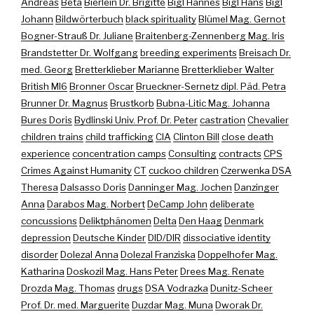
Andreas
Beta
Bierlein Dr. Brigitte
Bigl Hannes
Bigl Hans
Bigl
Johann
Bildwörterbuch
black spirituality
Blümel Mag. Gernot
Bogner-Strauß Dr. Juliane
Braitenberg-Zennenberg Mag. Iris
Brandstetter Dr. Wolfgang
breeding experiments
Breisach Dr.
med. Georg
Bretterklieber Marianne
Bretterklieber Walter
British MI6
Bronner Oscar
Brueckner-Sernetz dipl. Päd. Petra
Brunner Dr. Magnus
Brustkorb
Bubna-Litic Mag. Johanna
Bures Doris
Bydlinski Univ. Prof. Dr. Peter
castration
Chevalier
children trains
child trafficking
CIA
Clinton Bill
close death
experience
concentration camps
Consulting
contracts
CPS
Crimes Against Humanity
CT
cuckoo children
Czerwenka DSA
Theresa
Dalsasso Doris
Danninger Mag. Jochen
Danzinger
Anna
Darabos Mag. Norbert
DeCamp John
deliberate
concussions
Deliktphänomen
Delta
Den Haag
Denmark
depression
Deutsche Kinder
DID/DIR
dissociative identity
disorder
Dolezal Anna
Dolezal Franziska
Doppelhofer Mag.
Katharina
Doskozil Mag. Hans Peter
Drees Mag. Renate
Drozda Mag. Thomas
drugs
DSA Vodrazka
Dunitz-Scheer
Prof. Dr. med. Marguerite
Duzdar Mag. Muna
Dworak Dr.