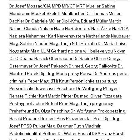
Dr. Josef
Mossad/CIA
MPD
MR/CT
MRT
Mueller Sabine
Mundraum
Muskel-Skelett
Mühlbacher Dr. Thomas
Müller-
Dachler Dr. Gabriele
Müller Dipl.-Kfm. Eduard
Müller Martin
Naimer Claudia
Nakam
Nase
Nazi-doctors
Nazi-Ärzte
Nazi/CIA
Nazi era
Nehammer Karl
Nervensystem
Netherlands
Neubauer
Mag. Sabine
Niederl Mag. Tanja
Nittl Hofrätin Dr. Maria-Luise
Nogratnig Mag. LL.M Gerhard
no one will believe you
Nxivm
O.T.O
Obama Barack
Oberhauser Dr. Sabine
Ohren
Omega
Ostermayer Dr. Josef
Pakesch Dr. med. Georg
Palkovits Dr.
Manfred
Patek Dipl-Ing. Maria
patsy
Pausa Dr. Andreas
pedo-
criminals
Peper Mag. (FH) Knut
Persönlichkeitsspaltung
Persönlichkeitswechsel
Peschorn Dr. Wolfgang
Pfleger
Renate
Pichler Karl Martin
Pinter Dr. med. Oliver
Pizzagate
Posthypnotischer Befehl
Pree Mag. Tanja
pregnancy
Prehsfreund Dr. Olga
Prisching Dr. Wolfgang
Prokopetz Ing.
Harald
Prosenz Dr. med. Pius
Präzedenzfall
Pröll Dipl.-Ing.
Josef
PTSD
Pulker Mag. Dagmar
Putin Vladimir
Pädokriminalität
Pöltner Dr. Walter
Pöschl DSA Franz
Pürstl