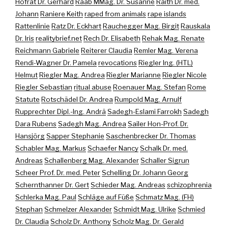
Hofrat Dr. Gerhard
Raab MMag. Dr. Susanne
Raith Dr. med.
Johann
Raniere Keith
raped from animals
rape islands
Rattenlinie
Ratz Dr. Eckhart
Rauchegger Mag. Birgit
Rauskala
Dr. Iris
realitybrief.net
Rech Dr. Elisabeth
Rehak Mag. Renate
Reichmann Gabriele
Reiterer Claudia
Remler Mag. Verena
Rendi-Wagner Dr. Pamela
revocations
Riegler Ing. (HTL)
Helmut
Riegler Mag. Andrea
Riegler Marianne
Riegler Nicole
Riegler Sebastian
ritual abuse
Roenauer Mag. Stefan
Rome
Statute
Rotschädel Dr. Andrea
Rumpold Mag. Arnulf
Rupprechter Dipl.-Ing. Andrä
Sadegh-Eslami Farrokh
Sadegh
Dara Rubens
Sadegh Mag. Andrea
Sailer Hon-Prof. Dr.
Hansjörg
Sapper Stephanie
Saschenbrecker Dr. Thomas
Schabler Mag. Markus
Schaefer Nancy
Schalk Dr. med.
Andreas
Schallenberg Mag. Alexander
Schaller Sigrun
Scheer Prof. Dr. med. Peter
Schelling Dr. Johann Georg
Schernthanner Dr. Gert
Schieder Mag. Andreas
schizophrenia
Schlerka Mag. Paul
Schläge auf Füße
Schmatz Mag. (FH)
Stephan
Schmelzer Alexander
Schmidt Mag. Ulrike
Schmied
Dr. Claudia
Scholz Dr. Anthony
Scholz Mag. Dr. Gerald