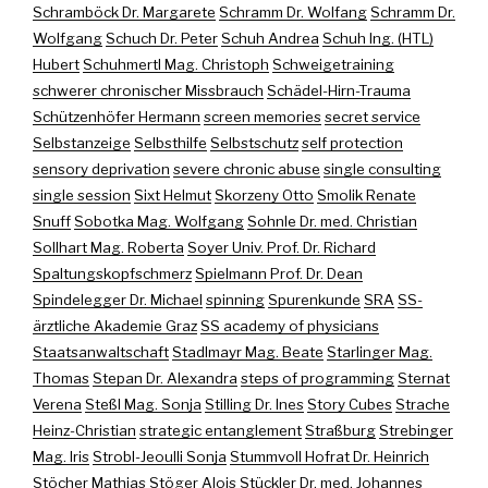
Schramböck Dr. Margarete
Schramm Dr. Wolfang
Schramm Dr.
Wolfgang
Schuch Dr. Peter
Schuh Andrea
Schuh Ing. (HTL)
Hubert
Schuhmertl Mag. Christoph
Schweigetraining
schwerer chronischer Missbrauch
Schädel-Hirn-Trauma
Schützenhöfer Hermann
screen memories
secret service
Selbstanzeige
Selbsthilfe
Selbstschutz
self protection
sensory deprivation
severe chronic abuse
single consulting
single session
Sixt Helmut
Skorzeny Otto
Smolik Renate
Snuff
Sobotka Mag. Wolfgang
Sohnle Dr. med. Christian
Sollhart Mag. Roberta
Soyer Univ. Prof. Dr. Richard
Spaltungskopfschmerz
Spielmann Prof. Dr. Dean
Spindelegger Dr. Michael
spinning
Spurenkunde
SRA
SS-
ärztliche Akademie Graz
SS academy of physicians
Staatsanwaltschaft
Stadlmayr Mag. Beate
Starlinger Mag.
Thomas
Stepan Dr. Alexandra
steps of programming
Sternat
Verena
Steßl Mag. Sonja
Stilling Dr. Ines
Story Cubes
Strache
Heinz-Christian
strategic entanglement
Straßburg
Strebinger
Mag. Iris
Strobl-Jeoulli Sonja
Stummvoll Hofrat Dr. Heinrich
Stöcher Mathias
Stöger Alois
Stückler Dr. med. Johannes