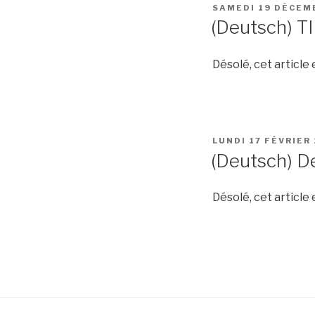
PUBLIÉ
SAMEDI 19 DÉCEM
LE
(Deutsch) T
Désolé, cet article
PUBLIÉ
LUNDI 17 FÉVRIER
LE
(Deutsch) D
Désolé, cet article