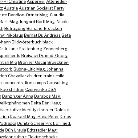
FH) Christine
Asperger
Atteneder-
tz
Austria
Austrian Socialist Party
tute
Bandion-Ortner Mag. Claudia
Bartl Mag. Irmgard
Bartl Mag. Nicole
ch
Befragung
Beinahe-Ersticken
Ing. Nikolaus
Bernat Dr. Andreas
Beta
Johann
Bildwörterbuch
black
r. Juliane
Braitenberg-Zennenberg
xperiments
Breisach Dr. med. Georg
ritish MI6
Bronner Oscar
Brueckner-
stkorb
Bubna-Litic Mag. Johanna
tion
Chevalier
children trains
child
ce
concentration camps
Consulting
koo children
Czerwenka DSA
n
Danzinger Anna
Darabos Mag.
Deliktphänomen
Delta
Den Haag
issociative identity disorder
Dolezal
arina
Doskozil Mag. Hans Peter
Drees
Vodrazka
Dunitz-Scheer Prof. Dr. med.
ede
Düh Ursula
Edtstadler Mag.
nzelconsulting
Elektroschocks