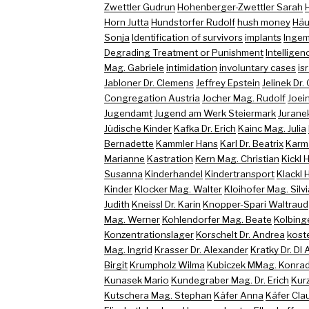
Zwettler Gudrun
Hohenberger-Zwettler Sarah
Horn Jutta
Hundstorfer Rudolf
hush money
Häu
Sonja
Identification of survivors
implants
Ingem
Degrading Treatment or Punishment
Intelligen
Mag. Gabriele
intimidation
involuntary cases
is
Jabloner Dr. Clemens
Jeffrey Epstein
Jelinek Dr.
Congregation Austria
Jocher Mag. Rudolf
Joein
Jugendamt
Jugend am Werk Steiermark
Juranek
Jüdische Kinder
Kafka Dr. Erich
Kainc Mag. Julia
Bernadette
Kammler Hans
Karl Dr. Beatrix
Karma
Marianne
Kastration
Kern Mag. Christian
Kickl 
Susanna
Kinderhandel
Kindertransport
Klackl 
Kinder
Klocker Mag. Walter
Kloihofer Mag. Silvi
Judith
Kneissl Dr. Karin
Knopper-Spari Waltraud
Mag. Werner
Kohlendorfer Mag. Beate
Kolbing
Konzentrationslager
Korschelt Dr. Andrea
koste
Mag. Ingrid
Krasser Dr. Alexander
Kratky Dr. DI
Birgit
Krumpholz Wilma
Kubiczek MMag. Konra
Kunasek Mario
Kundegraber Mag. Dr. Erich
Kur
Kutschera Mag. Stephan
Käfer Anna
Käfer Cla