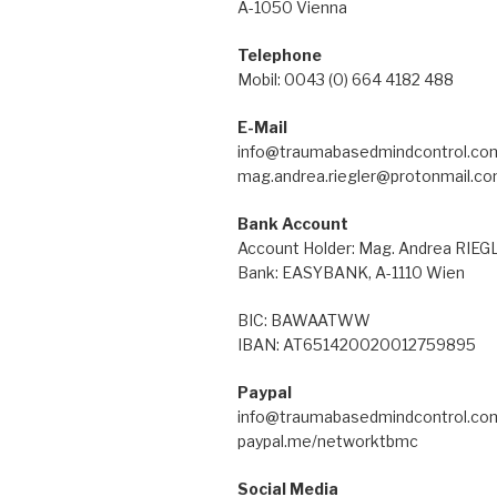
A-1050 Vienna
Telephone
Mobil: 0043 (0) 664 4182 488
E-Mail
info@traumabasedmindcontrol.co
mag.andrea.riegler@protonmail.c
Bank Account
Account Holder: Mag. Andrea RIE
Bank: EASYBANK, A-1110 Wien
BIC: BAWAATWW
IBAN: AT651420020012759895
Paypal
info@traumabasedmindcontrol.co
paypal.me/networktbmc
Social Media