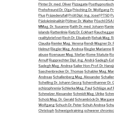
Pinter Dr. med. Oliver
Pizzagate
Posthypnotisch
Prehsfreund Dr. Olga
Prisching Dr. Wolfgang
Pr
Pius
Präzedenzfall
Pröll Dipl.-Ing. Josef
PTSD
Pu
Pädokriminalität
Pöltner Dr. Walter
Pöschl DSA 
MMag. Dr. Susanne
Raith Dr. med. Johann
Ranie
islands
Rattenlinie
Ratz Dr. Eckhart
Rauchegger 
realitybrief.net
Rech Dr. Elisabeth
Rehak Mag. R
Claudia
Remler Mag. Verena
Rendi-Wagner Dr. 
Helmut
Riegler Mag. Andrea
Riegler Marianne
R
abuse
Roenauer Mag. Stefan
Rome Statute
Ro
Arnulf
Rupprechter Dipl.-Ing. Andrä
Sadegh-Esl
Sadegh Mag. Andrea
Sailer Hon-Prof. Dr. Hans
Saschenbrecker Dr. Thomas
Schabler Mag. Ma
Andreas
Schallenberg Mag. Alexander
Schaller
Schelling Dr. Johann Georg
Schernthanner Dr. 
schizophrenia
Schlerka Mag. Paul
Schläge auf 
Schmelzer Alexander
Schmidt Mag. Ulrike
Schmi
Scholz Mag. Dr. Gerald
Schramböck Dr. Margare
Wolfgang
Schuch Dr. Peter
Schuh Andrea
Schu
Christoph
Schweigetraining
schwerer chronisc