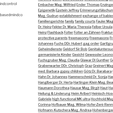
indcontrol
Embacher Mag. Wilfried
Ender Thomas
Enzinger
Epigenetik
Epstein Jeffrey
Erinnerungsfälschu
abasedmindco
Mag. Gudrun
establishment
exchange of babie
Familiengerichte
family
family courts
Fauler Mag
Dr. Heinz
Fekter Dr. Maria Theresia
Felber Ursula
Heinz
Flashback
Folter
Folter an Zähnen
Fraktu
protective parents
freemasonry
Freemasons
Fr
Johannes
Fuchs DDr. Hubert
gag order
Gartlgr
Geheimdienste
Geldorf Sir Bob
Genitaluntersu
germanisierte Kinder
Gesicht
Gewessler Leono
Fuchsgruber Mag. Claudia
Glawar DI Gunther
G
Grabenwarter DDr. Christoph
Graz
Greinert Mag
med. Barbara
gypsy children
Götz Dr. Barabara
Hahn Dr. Johannes
Hammerschmid Dr. Sonja
Ha
Hanglberger Dr. Herta
Hartinger-Klein Mag. Bea
Haumann Dorothea
Hausar Mag. Birgit
Haut
Ha
Heilung & Linderung
Heim Aribert
Heinisch-Hose
Gabriele
high functional MK ultra
Hochhold Mag.
Corinna
Hofbauer Mag. Wilma
Hofer-Zeni-Renn
Hofmann-Kutschera Mag. Andrea
Hohenberger