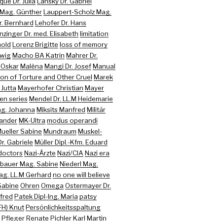
que Dr. Julia
Lansky Dr. Gabriel
 Mag. Günther
Lauppert-Scholz Mag.
r. Bernhard
Lehofer Dr. Hans
nzinger Dr. med. Elisabeth
limitation
hold
Lorenz Brigitte
loss of memory
twig
Macho BA Katrin
Mahrer Dr.
 Oskar
Malèna
Mangi Dr. Josef
Manual
on of Torture and Other Cruel
Marek
 Jutta
Mayerhofer Christian
Mayer
en series
Mendel Dr. LL.M Heidemarie
ag. Johanna
Miksits Manfred
Militär
xander
MK-Ultra
modus operandi
ueller Sabine
Mundraum
Muskel-
r. Gabriele
Müller Dipl.-Kfm. Eduard
doctors
Nazi-Ärzte
Nazi/CIA
Nazi era
bauer Mag. Sabine
Niederl Mag.
ag. LL.M Gerhard
no one will believe
Sabine
Ohren
Omega
Ostermayer Dr.
nfred
Patek Dipl-Ing. Maria
patsy
FH) Knut
Persönlichkeitsspaltung
Pfleger Renate
Pichler Karl Martin