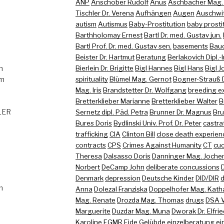
ANP
Anschober Rudolf
Anus
Aschbacher Mag. (
Tischler Dr. Verena
Aufhängen
Augen
Auschwi
autism
Autismus
Baby-Prostitution
baby prosti
Barthholomay Ernest
Bartl Dr. med. Gustav jun.
Bartl Prof. Dr. med. Gustav sen.
basements
Bau
Beister Dr. Hartmut
Beratung
Berlakovich Dipl.-
m
Bierlein Dr. Brigitte
Bigl Hannes
Bigl Hans
Bigl 
om
spirituality
Blümel Mag. Gernot
Bogner-Strauß D
Mag. Iris
Brandstetter Dr. Wolfgang
breeding e
Bretterklieber Marianne
Bretterklieber Walter
B
GLER
Sernetz dipl. Päd. Petra
Brunner Dr. Magnus
Bru
Bures Doris
Bydlinski Univ. Prof. Dr. Peter
castra
trafficking
CIA
Clinton Bill
close death experien
contracts
CPS
Crimes Against Humanity
CT
cuc
Theresa
Dalsasso Doris
Danninger Mag. Joche
Norbert
DeCamp John
deliberate concussions
Denmark
depression
Deutsche Kinder
DID/DIR
d
m
Anna
Dolezal Franziska
Doppelhofer Mag. Kath
Mag. Renate
Drozda Mag. Thomas
drugs
DSA 
Marguerite
Duzdar Mag. Muna
Dworak Dr. Elfri
Karoline
EGMR
Eide Gelübde
einzelberatung
ei