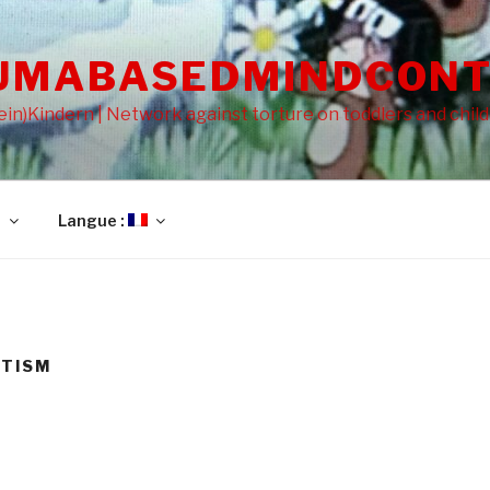
UMABASEDMINDCONT
in)Kindern | Network against torture on toddlers and chil
l
Langue :
UTISM