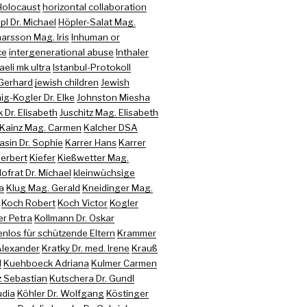
Holocaust
horizontal collaboration
pl Dr. Michael
Höpler-Salat Mag.
arsson Mag. Iris
Inhuman or
ce
intergenerational abuse
Inthaler
raeli mk ultra
Istanbul-Protokoll
 Gerhard
jewish children
Jewish
ig-Kogler Dr. Elke
Johnston Miesha
 Dr. Elisabeth
Juschitz Mag. Elisabeth
Kainz Mag. Carmen
Kalcher DSA
sin Dr. Sophie
Karrer Hans
Karrer
Herbert
Kiefer
Kießwetter Mag.
Hofrat Dr. Michael
kleinwüchsige
a
Klug Mag. Gerald
Kneidinger Mag.
Koch Robert
Koch Victor
Kogler
er Petra
Kollmann Dr. Oskar
nlos für schützende Eltern
Krammer
 Alexander
Kratky Dr. med. Irene
Krauß
d
Kuehboeck Adriana
Kulmer Carmen
z Sebastian
Kutschera Dr. Gundl
udia
Köhler Dr. Wolfgang
Köstinger