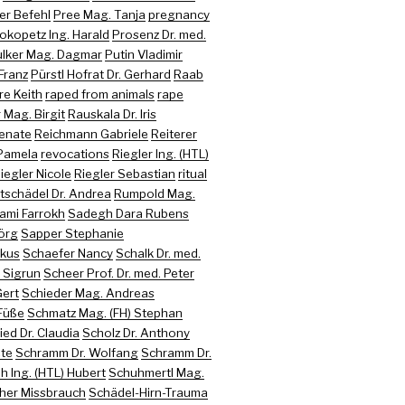
er Befehl
Pree Mag. Tanja
pregnancy
okopetz Ing. Harald
Prosenz Dr. med.
lker Mag. Dagmar
Putin Vladimir
Franz
Pürstl Hofrat Dr. Gerhard
Raab
re Keith
raped from animals
rape
Mag. Birgit
Rauskala Dr. Iris
enate
Reichmann Gabriele
Reiterer
Pamela
revocations
Riegler Ing. (HTL)
iegler Nicole
Riegler Sebastian
ritual
tschädel Dr. Andrea
Rumpold Mag.
ami Farrokh
Sadegh Dara Rubens
jörg
Sapper Stephanie
rkus
Schaefer Nancy
Schalk Dr. med.
 Sigrun
Scheer Prof. Dr. med. Peter
Gert
Schieder Mag. Andreas
Füße
Schmatz Mag. (FH) Stephan
ed Dr. Claudia
Scholz Dr. Anthony
te
Schramm Dr. Wolfang
Schramm Dr.
h Ing. (HTL) Hubert
Schuhmertl Mag.
her Missbrauch
Schädel-Hirn-Trauma