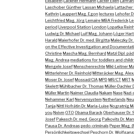
Elisabeth
Lackner Hermann
Lacter Ellen
Laffran
Laschober Günther
Lassan Michaela
Lattacher
Kathrin
Lauppert Mag. Egon
lectures
Lehofer D
Leichtfried Mag. Jörg
Lemaire MBA Frederick
Le
period
Liverpool Station
London
Lopatka Rein
Ludwig Dr. Michael
Luif Mag. Johann
Löger Har
Harald
Maierhofer Dr. med. Birgitta
Maleczky Dr.
on the Effective Investigation and Documentati
Christine
Mascha Mag. Bernhard
Matzi Dipl. päd
Mag. Andrea
mediations for toddlers and childr
Mengele Josef
Menschenrechte
Mikl-Leitner M
Mitterlehner Dr. Reinhold
Mitteräcker Mag. Ale
Moser Dr. Josef
Mossad/CIA
MPD
MR/CT
MRT
M
Skelett
Mühlbacher Dr. Thomas
Müller-Dachler D
Müller Martin
Naimer Claudia
Nakam
Nase
Nazi-
Nehammer Karl
Nervensystem
Netherlands
Neu
Tanja
Nittl Hofrätin Dr. Maria-Luise
Nogratnig M
you
Nxivm
O.T.O
Obama Barack
Oberhauser Dr. 
Josef
Pakesch Dr. med. Georg
Palkovits Dr. Ma
Pausa Dr. Andreas
pedo-criminals
Peper Mag. (
Persönlichkeitswechsel
Peschorn Dr. Wolfgang