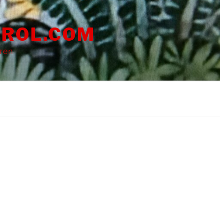
ROL.COM
dren