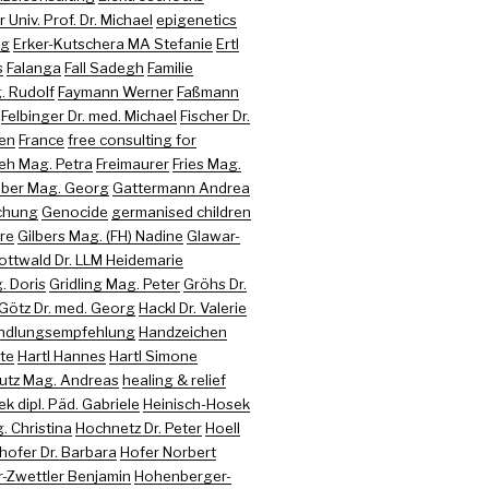
 Univ. Prof. Dr. Michael
epigenetics
ng
Erker-Kutschera MA Stefanie
Ertl
s
Falanga
Fall Sadegh
Familie
. Rudolf
Faymann Werner
Faßmann
Felbinger Dr. med. Michael
Fischer Dr.
ren
France
free consulting for
eh Mag. Petra
Freimaurer
Fries Mag.
uber Mag. Georg
Gattermann Andrea
chung
Genocide
germanised children
re
Gilbers Mag. (FH) Nadine
Glawar-
ottwald Dr. LLM Heidemarie
. Doris
Gridling Mag. Peter
Gröhs Dr.
Götz Dr. med. Georg
Hackl Dr. Valerie
ndlungsempfehlung
Handzeichen
te
Hartl Hannes
Hartl Simone
utz Mag. Andreas
healing & relief
k dipl. Päd. Gabriele
Heinisch-Hosek
 Christina
Hochnetz Dr. Peter
Hoell
hofer Dr. Barbara
Hofer Norbert
-Zwettler Benjamin
Hohenberger-