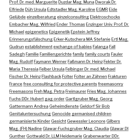
Prof. Dr. med. Marguerite
Duzdar Mag. Muna
Dworak Dr.
Elfriede
Düh Ursula
Edtstadler Mag. Karoline
EGMR
Eide
Gelübde
einzelberatung
einzelconsulting
Elektroschocks
Embacher Mag. Wilfried
Ender Thomas
Enzinger Univ. Prof. Dr.
Michael
epigenetics
Epigenetik
Epstein Jeffrey
Erinnerungsfälschung
Erker-Kutschera MA Stefanie
Ertl Mag.
Gudrun
establishment
exchange of babies
Falanga
Fall
Sadegh
Familie
Familiengerichte
family
family courts
Fauler
Mag. Rudolf
Faymann Werner
Faßmann Dr. Heinz
Fekter Dr.
Maria Theresia
Felber Ursula
Felbinger Dr. med. Michael
Fischer Dr. Heinz
Flashback
Folter
Folter an Zähnen
Frakturen
France
free consulting for protective parents
freemasonry
Freemasons
Freh Mag. Petra
Freimaurer
Fries Mag. Johannes
Fuchs DDr. Hubert
gag order
Gartlgruber Mag. Georg
Gattermann Andrea
Geheimdienste
Geldorf Sir Bob
Genitaluntersuchung
Genocide
germanised children
germanisierte Kinder
Gesicht
Gewessler Leonore
Gilbers
Mag. (FH) Nadine
Glawar-Fuchsgruber Mag. Claudia
Glawar DI
Gunther
Gottwald Dr. LLM Heidemarie
Grabenwarter DDr.