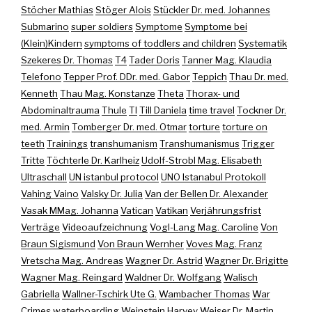
Stöcher Mathias
Stöger Alois
Stückler Dr. med. Johannes
Submarino
super soldiers
Symptome
Symptome bei
(Klein)Kindern
symptoms of toddlers and children
Systematik
Szekeres Dr. Thomas
T4
Tader Doris
Tanner Mag. Klaudia
Telefono
Tepper Prof. DDr. med. Gabor
Teppich
Thau Dr. med.
Kenneth
Thau Mag. Konstanze
Theta
Thorax- und
Abdominaltrauma
Thule
TI
Till Daniela
time travel
Tockner Dr.
med. Armin
Tomberger Dr. med. Otmar
torture
torture on
teeth
Trainings
transhumanism
Transhumanismus
Trigger
Tritte
Töchterle Dr. Karlheiz
Udolf-Strobl Mag. Elisabeth
Ultraschall
UN istanbul protocol
UNO Istanabul Protokoll
Vahing Vaino
Valsky Dr. Julia
Van der Bellen Dr. Alexander
Vasak MMag. Johanna
Vatican
Vatikan
Verjährungsfrist
Verträge
Videoaufzeichnung
Vogl-Lang Mag. Caroline
Von
Braun Sigismund
Von Braun Wernher
Voves Mag. Franz
Vretscha Mag. Andreas
Wagner Dr. Astrid
Wagner Dr. Brigitte
Wagner Mag. Reingard
Waldner Dr. Wolfgang
Walisch
Gabriella
Wallner-Tschirk Ute G.
Wambacher Thomas
War
Crimes
waterboarding
Weinstein Harvey
Weiser Dr. Martin