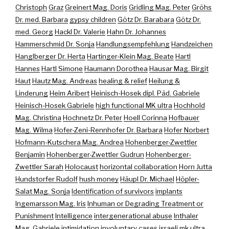
Christoph
Graz
Greinert Mag. Doris
Gridling Mag. Peter
Gröhs
Dr. med. Barbara
gypsy children
Götz Dr. Barabara
Götz Dr.
med. Georg
Hackl Dr. Valerie
Hahn Dr. Johannes
Hammerschmid Dr. Sonja
Handlungsempfehlung
Handzeichen
Hanglberger Dr. Herta
Hartinger-Klein Mag. Beate
Hartl
Hannes
Hartl Simone
Haumann Dorothea
Hausar Mag. Birgit
Haut
Hautz Mag. Andreas
healing & relief
Heilung &
Linderung
Heim Aribert
Heinisch-Hosek dipl. Päd. Gabriele
Heinisch-Hosek Gabriele
high functional MK ultra
Hochhold
Mag. Christina
Hochnetz Dr. Peter
Hoell Corinna
Hofbauer
Mag. Wilma
Hofer-Zeni-Rennhofer Dr. Barbara
Hofer Norbert
Hofmann-Kutschera Mag. Andrea
Hohenberger-Zwettler
Benjamin
Hohenberger-Zwettler Gudrun
Hohenberger-
Zwettler Sarah
Holocaust
horizontal collaboration
Horn Jutta
Hundstorfer Rudolf
hush money
Häupl Dr. Michael
Höpler-
Salat Mag. Sonja
Identification of survivors
implants
Ingemarsson Mag. Iris
Inhuman or Degrading Treatment or
Punishment
Intelligence
intergenerational abuse
Inthaler
Mag. Gabriele
intimidation
involuntary cases
israeli mk ultra