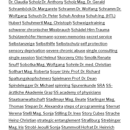
Dr. Claudia
Scholz Dr. Anthony
Scholz Mag. Dr. Gerald
Schramböck Dr. Margarete
Schramm Dr. Wolfang
Schramm Dr.
Wolfgang
Schuch Dr. Peter
Schuh Andrea
Schuh Ing. (HTL)
Hubert
Schuhmertl Mag. Christoph
Schweigetraining
schwerer chronischer Missbrauch
Schädel-Hirn-Trauma
Schützenhöfer Hermann
screen memories
secret service
Selbstanzeige
Selbsthilfe
Selbstschutz
self protection
sensory deprivation
severe chronic abuse
single consulting
single session
Sixt Helmut
Skorzeny Otto
Smolik Renate
Snuff
Sobotka Mag. Wolfgang
Sohnle Dr. med. Christian
Sollhart Mag. Roberta
Soyer Univ. Prof. Dr. Richard
Spaltungskopfschmerz
Spielmann Prof. Dr. Dean
Spindelegger Dr. Michael
spinning
Spurenkunde
SRA
SS-
ärztliche Akademie Graz
SS academy of physicians
Staatsanwaltschaft
Stadlmayr Mag. Beate
Starlinger Mag.
Thomas
Stepan Dr. Alexandra
steps of programming
Sternat
Verena
Steßl Mag. Sonja
Stilling Dr. Ines
Story Cubes
Strache
Heinz-Christian
strategic entanglement
Straßburg
Strebinger
Mag. Iris
Strobl-Jeoulli Sonja
Stummvoll Hofrat Dr. Heinrich