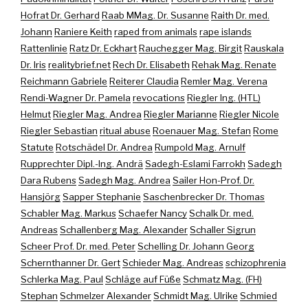
Hofrat Dr. Gerhard
Raab MMag. Dr. Susanne
Raith Dr. med.
Johann
Raniere Keith
raped from animals
rape islands
Rattenlinie
Ratz Dr. Eckhart
Rauchegger Mag. Birgit
Rauskala
Dr. Iris
realitybrief.net
Rech Dr. Elisabeth
Rehak Mag. Renate
Reichmann Gabriele
Reiterer Claudia
Remler Mag. Verena
Rendi-Wagner Dr. Pamela
revocations
Riegler Ing. (HTL)
Helmut
Riegler Mag. Andrea
Riegler Marianne
Riegler Nicole
Riegler Sebastian
ritual abuse
Roenauer Mag. Stefan
Rome
Statute
Rotschädel Dr. Andrea
Rumpold Mag. Arnulf
Rupprechter Dipl.-Ing. Andrä
Sadegh-Eslami Farrokh
Sadegh
Dara Rubens
Sadegh Mag. Andrea
Sailer Hon-Prof. Dr.
Hansjörg
Sapper Stephanie
Saschenbrecker Dr. Thomas
Schabler Mag. Markus
Schaefer Nancy
Schalk Dr. med.
Andreas
Schallenberg Mag. Alexander
Schaller Sigrun
Scheer Prof. Dr. med. Peter
Schelling Dr. Johann Georg
Schernthanner Dr. Gert
Schieder Mag. Andreas
schizophrenia
Schlerka Mag. Paul
Schläge auf Füße
Schmatz Mag. (FH)
Stephan
Schmelzer Alexander
Schmidt Mag. Ulrike
Schmied