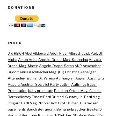
DONATIONS
INDEX
3rd REICH
Abel Hildegard
Adolf Hitler
Albrecht dipl. Päd. Ulli
Alpha
Amon Anita
Angelo-Drapal Mag. Katharina
Angelo-
Drapal Mag. Martin
Angelo-Drapal Sarah
ANP
Anschober
Rudolf
Anus
Aschbacher Mag. (FH) Christine
Asperger
Atteneder-Tischler Dr. Verena
Aufhängen
Augen
Auschwitz
Austria
Austrian Socialist Party
autism
Autismus
Baby-
Prostitution
baby prostitute
Bandion-Ortner Mag. Claudia
Barthholomay Ernest
Bartl Dr. med. Gustav jun.
Bartl Mag.
Irmgard
Bartl Mag. Nicole
Bartl Prof. Dr. med. Gustav sen.
basements
Bauch
Befragung
Beinahe-Ersticken
Beister Dr.
Hartmut
Beratung
Berlakovich Dipl.-Ing. Nikolaus
Bernat Dr.