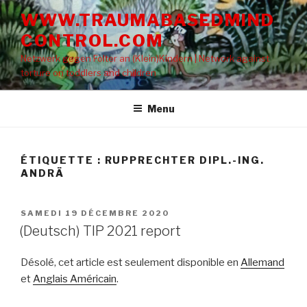
Aller
WWW.TRAUMABASEDMIND
au
CONTROL.COM
contenu
principal
Netzwerk gegen Folter an (Klein)Kindern | Network against
torture on toddlers and children
Menu
ÉTIQUETTE : RUPPRECHTER DIPL.-ING.
ANDRÄ
PUBLIÉ
SAMEDI 19 DÉCEMBRE 2020
LE
(Deutsch) TIP 2021 report
Désolé, cet article est seulement disponible en
Allemand
et
Anglais Américain
.