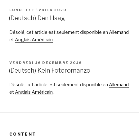
PUBLIÉ
LUNDI 17 FÉVRIER 2020
LE
(Deutsch) Den Haag
Désolé, cet article est seulement disponible en
Allemand
et
Anglais Américain
.
PUBLIÉ
VENDREDI 16 DÉCEMBRE 2016
LE
(Deutsch) Kein Fotoromanzo
Désolé, cet article est seulement disponible en
Allemand
et
Anglais Américain
.
CONTENT