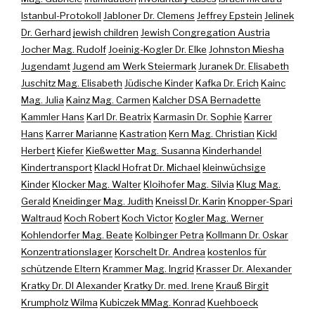
Istanbul-Protokoll
Jabloner Dr. Clemens
Jeffrey Epstein
Jelinek
Dr. Gerhard
jewish children
Jewish Congregation Austria
Jocher Mag. Rudolf
Joeinig-Kogler Dr. Elke
Johnston Miesha
Jugendamt
Jugend am Werk Steiermark
Juranek Dr. Elisabeth
Juschitz Mag. Elisabeth
Jüdische Kinder
Kafka Dr. Erich
Kainc
Mag. Julia
Kainz Mag. Carmen
Kalcher DSA Bernadette
Kammler Hans
Karl Dr. Beatrix
Karmasin Dr. Sophie
Karrer
Hans
Karrer Marianne
Kastration
Kern Mag. Christian
Kickl
Herbert
Kiefer
Kießwetter Mag. Susanna
Kinderhandel
Kindertransport
Klackl Hofrat Dr. Michael
kleinwüchsige
Kinder
Klocker Mag. Walter
Kloihofer Mag. Silvia
Klug Mag.
Gerald
Kneidinger Mag. Judith
Kneissl Dr. Karin
Knopper-Spari
Waltraud
Koch Robert
Koch Victor
Kogler Mag. Werner
Kohlendorfer Mag. Beate
Kolbinger Petra
Kollmann Dr. Oskar
Konzentrationslager
Korschelt Dr. Andrea
kostenlos für
schützende Eltern
Krammer Mag. Ingrid
Krasser Dr. Alexander
Kratky Dr. DI Alexander
Kratky Dr. med. Irene
Krauß Birgit
Krumpholz Wilma
Kubiczek MMag. Konrad
Kuehboeck