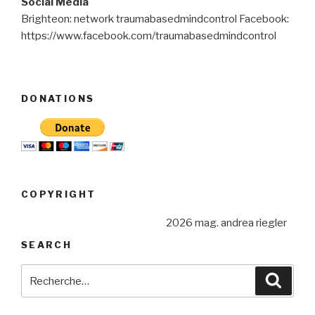
Social Media
Brighteon: network traumabasedmindcontrol Facebook:
https://www.facebook.com/traumabasedmindcontrol
DONATIONS
COPYRIGHT
2026 mag. andrea riegler
SEARCH
Recherche
Reche
pour
: