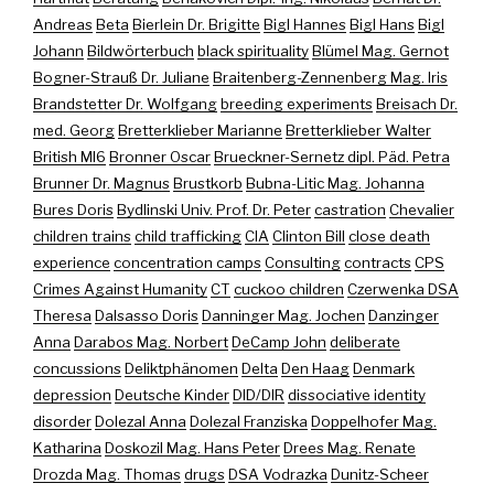
Andreas
Beta
Bierlein Dr. Brigitte
Bigl Hannes
Bigl Hans
Bigl
Johann
Bildwörterbuch
black spirituality
Blümel Mag. Gernot
Bogner-Strauß Dr. Juliane
Braitenberg-Zennenberg Mag. Iris
Brandstetter Dr. Wolfgang
breeding experiments
Breisach Dr.
med. Georg
Bretterklieber Marianne
Bretterklieber Walter
British MI6
Bronner Oscar
Brueckner-Sernetz dipl. Päd. Petra
Brunner Dr. Magnus
Brustkorb
Bubna-Litic Mag. Johanna
Bures Doris
Bydlinski Univ. Prof. Dr. Peter
castration
Chevalier
children trains
child trafficking
CIA
Clinton Bill
close death
experience
concentration camps
Consulting
contracts
CPS
Crimes Against Humanity
CT
cuckoo children
Czerwenka DSA
Theresa
Dalsasso Doris
Danninger Mag. Jochen
Danzinger
Anna
Darabos Mag. Norbert
DeCamp John
deliberate
concussions
Deliktphänomen
Delta
Den Haag
Denmark
depression
Deutsche Kinder
DID/DIR
dissociative identity
disorder
Dolezal Anna
Dolezal Franziska
Doppelhofer Mag.
Katharina
Doskozil Mag. Hans Peter
Drees Mag. Renate
Drozda Mag. Thomas
drugs
DSA Vodrazka
Dunitz-Scheer