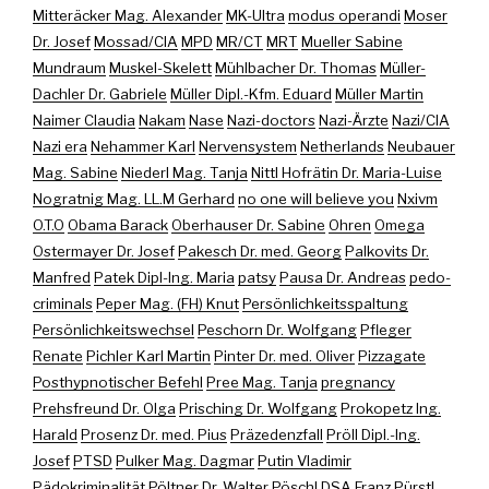
Mitteräcker Mag. Alexander
MK-Ultra
modus operandi
Moser
Dr. Josef
Mossad/CIA
MPD
MR/CT
MRT
Mueller Sabine
Mundraum
Muskel-Skelett
Mühlbacher Dr. Thomas
Müller-
Dachler Dr. Gabriele
Müller Dipl.-Kfm. Eduard
Müller Martin
Naimer Claudia
Nakam
Nase
Nazi-doctors
Nazi-Ärzte
Nazi/CIA
Nazi era
Nehammer Karl
Nervensystem
Netherlands
Neubauer
Mag. Sabine
Niederl Mag. Tanja
Nittl Hofrätin Dr. Maria-Luise
Nogratnig Mag. LL.M Gerhard
no one will believe you
Nxivm
O.T.O
Obama Barack
Oberhauser Dr. Sabine
Ohren
Omega
Ostermayer Dr. Josef
Pakesch Dr. med. Georg
Palkovits Dr.
Manfred
Patek Dipl-Ing. Maria
patsy
Pausa Dr. Andreas
pedo-
criminals
Peper Mag. (FH) Knut
Persönlichkeitsspaltung
Persönlichkeitswechsel
Peschorn Dr. Wolfgang
Pfleger
Renate
Pichler Karl Martin
Pinter Dr. med. Oliver
Pizzagate
Posthypnotischer Befehl
Pree Mag. Tanja
pregnancy
Prehsfreund Dr. Olga
Prisching Dr. Wolfgang
Prokopetz Ing.
Harald
Prosenz Dr. med. Pius
Präzedenzfall
Pröll Dipl.-Ing.
Josef
PTSD
Pulker Mag. Dagmar
Putin Vladimir
Pädokriminalität
Pöltner Dr. Walter
Pöschl DSA Franz
Pürstl