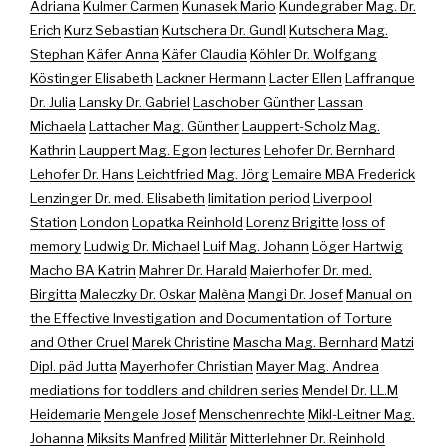
Adriana
Kulmer Carmen
Kunasek Mario
Kundegraber Mag. Dr.
Erich
Kurz Sebastian
Kutschera Dr. Gundl
Kutschera Mag.
Stephan
Käfer Anna
Käfer Claudia
Köhler Dr. Wolfgang
Köstinger Elisabeth
Lackner Hermann
Lacter Ellen
Laffranque
Dr. Julia
Lansky Dr. Gabriel
Laschober Günther
Lassan
Michaela
Lattacher Mag. Günther
Lauppert-Scholz Mag.
Kathrin
Lauppert Mag. Egon
lectures
Lehofer Dr. Bernhard
Lehofer Dr. Hans
Leichtfried Mag. Jörg
Lemaire MBA Frederick
Lenzinger Dr. med. Elisabeth
limitation period
Liverpool
Station
London
Lopatka Reinhold
Lorenz Brigitte
loss of
memory
Ludwig Dr. Michael
Luif Mag. Johann
Löger Hartwig
Macho BA Katrin
Mahrer Dr. Harald
Maierhofer Dr. med.
Birgitta
Maleczky Dr. Oskar
Malèna
Mangi Dr. Josef
Manual on
the Effective Investigation and Documentation of Torture
and Other Cruel
Marek Christine
Mascha Mag. Bernhard
Matzi
Dipl. päd Jutta
Mayerhofer Christian
Mayer Mag. Andrea
mediations for toddlers and children series
Mendel Dr. LL.M
Heidemarie
Mengele Josef
Menschenrechte
Mikl-Leitner Mag.
Johanna
Miksits Manfred
Militär
Mitterlehner Dr. Reinhold