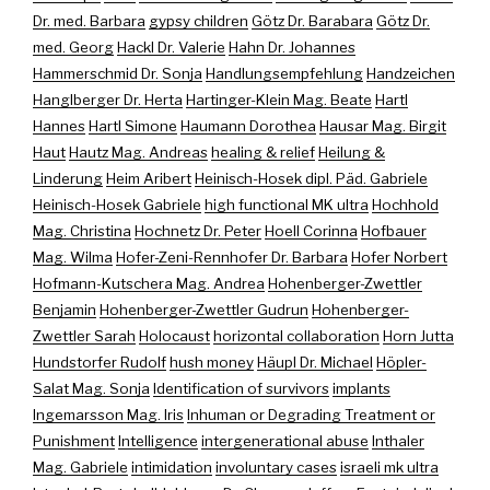
Dr. med. Barbara
gypsy children
Götz Dr. Barabara
Götz Dr.
med. Georg
Hackl Dr. Valerie
Hahn Dr. Johannes
Hammerschmid Dr. Sonja
Handlungsempfehlung
Handzeichen
Hanglberger Dr. Herta
Hartinger-Klein Mag. Beate
Hartl
Hannes
Hartl Simone
Haumann Dorothea
Hausar Mag. Birgit
Haut
Hautz Mag. Andreas
healing & relief
Heilung &
Linderung
Heim Aribert
Heinisch-Hosek dipl. Päd. Gabriele
Heinisch-Hosek Gabriele
high functional MK ultra
Hochhold
Mag. Christina
Hochnetz Dr. Peter
Hoell Corinna
Hofbauer
Mag. Wilma
Hofer-Zeni-Rennhofer Dr. Barbara
Hofer Norbert
Hofmann-Kutschera Mag. Andrea
Hohenberger-Zwettler
Benjamin
Hohenberger-Zwettler Gudrun
Hohenberger-
Zwettler Sarah
Holocaust
horizontal collaboration
Horn Jutta
Hundstorfer Rudolf
hush money
Häupl Dr. Michael
Höpler-
Salat Mag. Sonja
Identification of survivors
implants
Ingemarsson Mag. Iris
Inhuman or Degrading Treatment or
Punishment
Intelligence
intergenerational abuse
Inthaler
Mag. Gabriele
intimidation
involuntary cases
israeli mk ultra