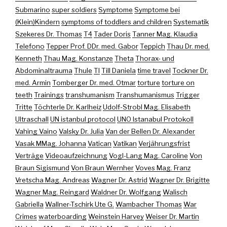
Submarino
super soldiers
Symptome
Symptome bei
(Klein)Kindern
symptoms of toddlers and children
Systematik
Szekeres Dr. Thomas
T4
Tader Doris
Tanner Mag. Klaudia
Telefono
Tepper Prof. DDr. med. Gabor
Teppich
Thau Dr. med.
Kenneth
Thau Mag. Konstanze
Theta
Thorax- und
Abdominaltrauma
Thule
TI
Till Daniela
time travel
Tockner Dr.
med. Armin
Tomberger Dr. med. Otmar
torture
torture on
teeth
Trainings
transhumanism
Transhumanismus
Trigger
Tritte
Töchterle Dr. Karlheiz
Udolf-Strobl Mag. Elisabeth
Ultraschall
UN istanbul protocol
UNO Istanabul Protokoll
Vahing Vaino
Valsky Dr. Julia
Van der Bellen Dr. Alexander
Vasak MMag. Johanna
Vatican
Vatikan
Verjährungsfrist
Verträge
Videoaufzeichnung
Vogl-Lang Mag. Caroline
Von
Braun Sigismund
Von Braun Wernher
Voves Mag. Franz
Vretscha Mag. Andreas
Wagner Dr. Astrid
Wagner Dr. Brigitte
Wagner Mag. Reingard
Waldner Dr. Wolfgang
Walisch
Gabriella
Wallner-Tschirk Ute G.
Wambacher Thomas
War
Crimes
waterboarding
Weinstein Harvey
Weiser Dr. Martin