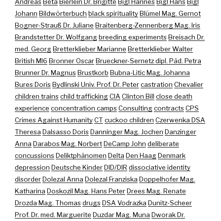
Andreas
Beta
Bierlein Dr. Brigitte
Bigl Hannes
Bigl Hans
Bigl
Johann
Bildwörterbuch
black spirituality
Blümel Mag. Gernot
Bogner-Strauß Dr. Juliane
Braitenberg-Zennenberg Mag. Iris
Brandstetter Dr. Wolfgang
breeding experiments
Breisach Dr.
med. Georg
Bretterklieber Marianne
Bretterklieber Walter
British MI6
Bronner Oscar
Brueckner-Sernetz dipl. Päd. Petra
Brunner Dr. Magnus
Brustkorb
Bubna-Litic Mag. Johanna
Bures Doris
Bydlinski Univ. Prof. Dr. Peter
castration
Chevalier
children trains
child trafficking
CIA
Clinton Bill
close death
experience
concentration camps
Consulting
contracts
CPS
Crimes Against Humanity
CT
cuckoo children
Czerwenka DSA
Theresa
Dalsasso Doris
Danninger Mag. Jochen
Danzinger
Anna
Darabos Mag. Norbert
DeCamp John
deliberate
concussions
Deliktphänomen
Delta
Den Haag
Denmark
depression
Deutsche Kinder
DID/DIR
dissociative identity
disorder
Dolezal Anna
Dolezal Franziska
Doppelhofer Mag.
Katharina
Doskozil Mag. Hans Peter
Drees Mag. Renate
Drozda Mag. Thomas
drugs
DSA Vodrazka
Dunitz-Scheer
Prof. Dr. med. Marguerite
Duzdar Mag. Muna
Dworak Dr.