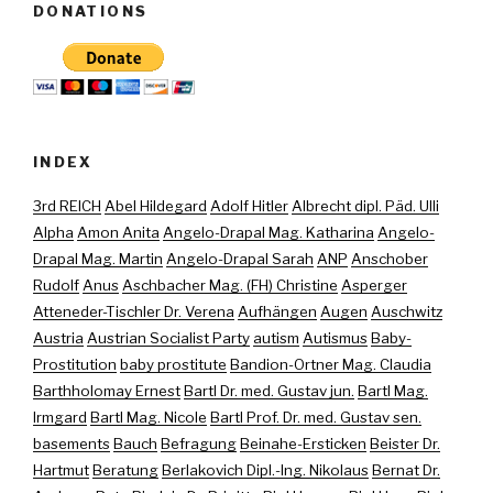
DONATIONS
INDEX
3rd REICH
Abel Hildegard
Adolf Hitler
Albrecht dipl. Päd. Ulli
Alpha
Amon Anita
Angelo-Drapal Mag. Katharina
Angelo-
Drapal Mag. Martin
Angelo-Drapal Sarah
ANP
Anschober
Rudolf
Anus
Aschbacher Mag. (FH) Christine
Asperger
Atteneder-Tischler Dr. Verena
Aufhängen
Augen
Auschwitz
Austria
Austrian Socialist Party
autism
Autismus
Baby-
Prostitution
baby prostitute
Bandion-Ortner Mag. Claudia
Barthholomay Ernest
Bartl Dr. med. Gustav jun.
Bartl Mag.
Irmgard
Bartl Mag. Nicole
Bartl Prof. Dr. med. Gustav sen.
basements
Bauch
Befragung
Beinahe-Ersticken
Beister Dr.
Hartmut
Beratung
Berlakovich Dipl.-Ing. Nikolaus
Bernat Dr.