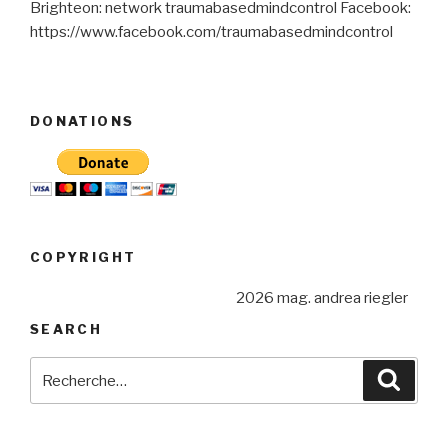
Brighteon: network traumabasedmindcontrol Facebook:
https://www.facebook.com/traumabasedmindcontrol
DONATIONS
COPYRIGHT
2026 mag. andrea riegler
SEARCH
Recherche
Reche
pour
: