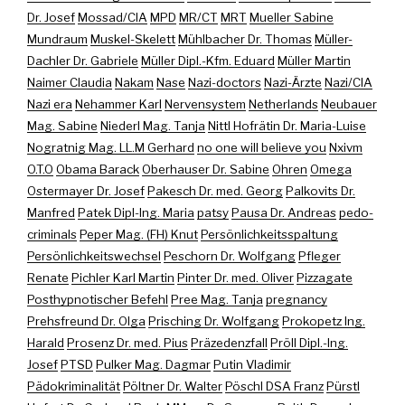
Dr. Josef
Mossad/CIA
MPD
MR/CT
MRT
Mueller Sabine
Mundraum
Muskel-Skelett
Mühlbacher Dr. Thomas
Müller-
Dachler Dr. Gabriele
Müller Dipl.-Kfm. Eduard
Müller Martin
Naimer Claudia
Nakam
Nase
Nazi-doctors
Nazi-Ärzte
Nazi/CIA
Nazi era
Nehammer Karl
Nervensystem
Netherlands
Neubauer
Mag. Sabine
Niederl Mag. Tanja
Nittl Hofrätin Dr. Maria-Luise
Nogratnig Mag. LL.M Gerhard
no one will believe you
Nxivm
O.T.O
Obama Barack
Oberhauser Dr. Sabine
Ohren
Omega
Ostermayer Dr. Josef
Pakesch Dr. med. Georg
Palkovits Dr.
Manfred
Patek Dipl-Ing. Maria
patsy
Pausa Dr. Andreas
pedo-
criminals
Peper Mag. (FH) Knut
Persönlichkeitsspaltung
Persönlichkeitswechsel
Peschorn Dr. Wolfgang
Pfleger
Renate
Pichler Karl Martin
Pinter Dr. med. Oliver
Pizzagate
Posthypnotischer Befehl
Pree Mag. Tanja
pregnancy
Prehsfreund Dr. Olga
Prisching Dr. Wolfgang
Prokopetz Ing.
Harald
Prosenz Dr. med. Pius
Präzedenzfall
Pröll Dipl.-Ing.
Josef
PTSD
Pulker Mag. Dagmar
Putin Vladimir
Pädokriminalität
Pöltner Dr. Walter
Pöschl DSA Franz
Pürstl