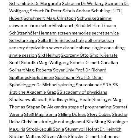
Schramböck Dr. Margarete
Schramm Dr. Wolfang
Schramm Dr.
Wolfgang
Schuch Dr. Peter
Schuh Andrea
Schuh Ing. (HTL)
Hubert
Schuhmertl Mag. Christoph
Schweigetraining
schwerer chronischer Missbrauch
Schädel-Hirn-Trauma
Schützenhöfer Hermann
screen memories
secret service
Selbstanzeige
Selbsthilfe
Selbstschutz
self protection
sensory deprivation
severe chronic abuse
single consulting
single session
Sixt Helmut
Skorzeny Otto
Smolik Renate
Snuff
Sobotka Mag. Wolfgang
Sohnle Dr. med. Christian
Sollhart Mag. Roberta
Soyer Univ. Prof. Dr. Richard
Spaltungskopfschmerz
Spielmann Prof. Dr. Dean
Spindelegger Dr. Michael
spinning
Spurenkunde
SRA
SS-
ärztliche Akademie Graz
SS academy of physicians
Staatsanwaltschaft
Stadlmayr Mag. Beate
Starlinger Mag.
Thomas
Stepan Dr. Alexandra
steps of programming
Sternat
Verena
Steßl Mag. Sonja
Stilling Dr. Ines
Story Cubes
Strache
Heinz-Christian
strategic entanglement
Straßburg
Strebinger
Mag. Iris
Strobl-Jeoulli Sonja
Stummvoll Hofrat Dr. Heinrich
Stöcher Mathias
Stöger Alois
Stückler Dr. med. Johannes