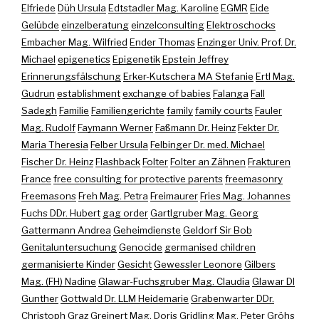
Elfriede
Düh Ursula
Edtstadler Mag. Karoline
EGMR
Eide
Gelübde
einzelberatung
einzelconsulting
Elektroschocks
Embacher Mag. Wilfried
Ender Thomas
Enzinger Univ. Prof. Dr.
Michael
epigenetics
Epigenetik
Epstein Jeffrey
Erinnerungsfälschung
Erker-Kutschera MA Stefanie
Ertl Mag.
Gudrun
establishment
exchange of babies
Falanga
Fall
Sadegh
Familie
Familiengerichte
family
family courts
Fauler
Mag. Rudolf
Faymann Werner
Faßmann Dr. Heinz
Fekter Dr.
Maria Theresia
Felber Ursula
Felbinger Dr. med. Michael
Fischer Dr. Heinz
Flashback
Folter
Folter an Zähnen
Frakturen
France
free consulting for protective parents
freemasonry
Freemasons
Freh Mag. Petra
Freimaurer
Fries Mag. Johannes
Fuchs DDr. Hubert
gag order
Gartlgruber Mag. Georg
Gattermann Andrea
Geheimdienste
Geldorf Sir Bob
Genitaluntersuchung
Genocide
germanised children
germanisierte Kinder
Gesicht
Gewessler Leonore
Gilbers
Mag. (FH) Nadine
Glawar-Fuchsgruber Mag. Claudia
Glawar DI
Gunther
Gottwald Dr. LLM Heidemarie
Grabenwarter DDr.
Christoph
Graz
Greinert Mag. Doris
Gridling Mag. Peter
Gröhs