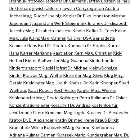
Istanbul-Protokoll
Jabloner Dr. Clemens
Jeffrey Epstein
Jelinek
Dr. Gerhard
jewish children
Jewish Congregation Austria
Jocher Mag. Rudolf
Joeinig-Kogler Dr. Elke
Johnston Miesha
Jugendamt
Jugend am Werk Steiermark
Juranek Dr. Elisabeth
Juschitz Mag. Elisabeth
Jüdische Kinder
Kafka Dr. Erich
Kainc
Mag. Julia
Kainz Mag. Carmen
Kalcher DSA Bernadette
Kammler Hans
Karl Dr. Beatrix
Karmasin Dr. Sophie
Karrer
Hans
Karrer Marianne
Kastration
Kern Mag. Christian
Kickl
Herbert
Kiefer
Kießwetter Mag. Susanna
Kinderhandel
Kindertransport
Klackl Hofrat Dr. Michael
kleinwüchsige
Kinder
Klocker Mag. Walter
Kloihofer Mag. Silvia
Klug Mag.
Gerald
Kneidinger Mag. Judith
Kneissl Dr. Karin
Knopper-Spari
Waltraud
Koch Robert
Koch Victor
Kogler Mag. Werner
Kohlendorfer Mag. Beate
Kolbinger Petra
Kollmann Dr. Oskar
Konzentrationslager
Korschelt Dr. Andrea
kostenlos für
schützende Eltern
Krammer Mag. Ingrid
Krasser Dr. Alexander
Kratky Dr. DI Alexander
Kratky Dr. med. Irene
Krauß Birgit
Krumpholz Wilma
Kubiczek MMag. Konrad
Kuehboeck
Adriana
Kulmer Carmen
Kunasek Mario
Kundegraber Mag. Dr.