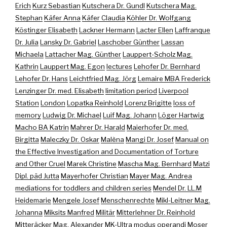
Erich
Kurz Sebastian
Kutschera Dr. Gundl
Kutschera Mag.
Stephan
Käfer Anna
Käfer Claudia
Köhler Dr. Wolfgang
Köstinger Elisabeth
Lackner Hermann
Lacter Ellen
Laffranque
Dr. Julia
Lansky Dr. Gabriel
Laschober Günther
Lassan
Michaela
Lattacher Mag. Günther
Lauppert-Scholz Mag.
Kathrin
Lauppert Mag. Egon
lectures
Lehofer Dr. Bernhard
Lehofer Dr. Hans
Leichtfried Mag. Jörg
Lemaire MBA Frederick
Lenzinger Dr. med. Elisabeth
limitation period
Liverpool
Station
London
Lopatka Reinhold
Lorenz Brigitte
loss of
memory
Ludwig Dr. Michael
Luif Mag. Johann
Löger Hartwig
Macho BA Katrin
Mahrer Dr. Harald
Maierhofer Dr. med.
Birgitta
Maleczky Dr. Oskar
Malèna
Mangi Dr. Josef
Manual on
the Effective Investigation and Documentation of Torture
and Other Cruel
Marek Christine
Mascha Mag. Bernhard
Matzi
Dipl. päd Jutta
Mayerhofer Christian
Mayer Mag. Andrea
mediations for toddlers and children series
Mendel Dr. LL.M
Heidemarie
Mengele Josef
Menschenrechte
Mikl-Leitner Mag.
Johanna
Miksits Manfred
Militär
Mitterlehner Dr. Reinhold
Mitteräcker Mag. Alexander
MK-Ultra
modus operandi
Moser