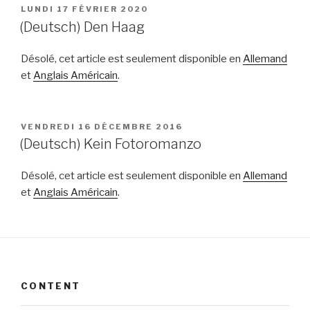
PUBLIÉ
LUNDI 17 FÉVRIER 2020
LE
(Deutsch) Den Haag
Désolé, cet article est seulement disponible en
Allemand
et
Anglais Américain
.
PUBLIÉ
VENDREDI 16 DÉCEMBRE 2016
LE
(Deutsch) Kein Fotoromanzo
Désolé, cet article est seulement disponible en
Allemand
et
Anglais Américain
.
CONTENT