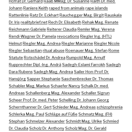
Hofrat Dr. Gerhard
Raab MMag. Dr. Susanne
Raith Dr. med.
Johann
Raniere Keith
raped from animals
rape islands
Rattenlinie
Ratz Dr. Eckhart
Rauchegger Mag. Birgit
Rauskala
Dr. Iris
realitybrief.net
Rech Dr. Elisabeth
Rehak Mag. Renate
Reichmann Gabriele
Reiterer Claudia
Remler Mag. Verena
Rendi-Wagner Dr. Pamela
revocations
Riegler Ing. (HTL)
Helmut
Riegler Mag. Andrea
Riegler Marianne
Riegler Nicole
Riegler Sebastian
ritual abuse
Roenauer Mag. Stefan
Rome
Statute
Rotschädel Dr. Andrea
Rumpold Mag. Arnulf
Rupprechter Dipl.-Ing. Andrä
Sadegh-Eslami Farrokh
Sadegh
Dara Rubens
Sadegh Mag. Andrea
Sailer Hon-Prof. Dr.
Hansjörg
Sapper Stephanie
Saschenbrecker Dr. Thomas
Schabler Mag. Markus
Schaefer Nancy
Schalk Dr. med.
Andreas
Schallenberg Mag. Alexander
Schaller Sigrun
Scheer Prof. Dr. med. Peter
Schelling Dr. Johann Georg
Schernthanner Dr. Gert
Schieder Mag. Andreas
schizophrenia
Schlerka Mag. Paul
Schläge auf Füße
Schmatz Mag. (FH)
Stephan
Schmelzer Alexander
Schmidt Mag. Ulrike
Schmied
Dr. Claudia
Scholz Dr. Anthony
Scholz Mag. Dr. Gerald