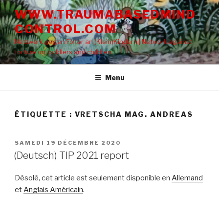
Aller
WWW.TRAUMABASEDMIND
au
CONTROL.COM
contenu
principal
Netzwerk gegen Folter an (Klein)Kindern | Network against
torture on toddlers and children
Menu
ÉTIQUETTE : VRETSCHA MAG. ANDREAS
PUBLIÉ
SAMEDI 19 DÉCEMBRE 2020
LE
(Deutsch) TIP 2021 report
Désolé, cet article est seulement disponible en
Allemand
et
Anglais Américain
.