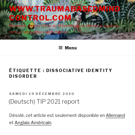
Aller
WWW.TRAUMABASEDMIND
au
CONTROL.COM
contenu
principal
Netzwerk gegen Folter an (Klein)Kindern | Network against
torture on toddlers and children
Menu
ÉTIQUETTE : DISSOCIATIVE IDENTITY
DISORDER
PUBLIÉ
SAMEDI 19 DÉCEMBRE 2020
LE
(Deutsch) TIP 2021 report
Désolé, cet article est seulement disponible en
Allemand
et
Anglais Américain
.