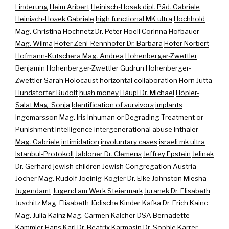
Linderung
Heim Aribert
Heinisch-Hosek dipl. Päd. Gabriele
Heinisch-Hosek Gabriele
high functional MK ultra
Hochhold
Mag. Christina
Hochnetz Dr. Peter
Hoell Corinna
Hofbauer
Mag. Wilma
Hofer-Zeni-Rennhofer Dr. Barbara
Hofer Norbert
Hofmann-Kutschera Mag. Andrea
Hohenberger-Zwettler
Benjamin
Hohenberger-Zwettler Gudrun
Hohenberger-
Zwettler Sarah
Holocaust
horizontal collaboration
Horn Jutta
Hundstorfer Rudolf
hush money
Häupl Dr. Michael
Höpler-
Salat Mag. Sonja
Identification of survivors
implants
Ingemarsson Mag. Iris
Inhuman or Degrading Treatment or
Punishment
Intelligence
intergenerational abuse
Inthaler
Mag. Gabriele
intimidation
involuntary cases
israeli mk ultra
Istanbul-Protokoll
Jabloner Dr. Clemens
Jeffrey Epstein
Jelinek
Dr. Gerhard
jewish children
Jewish Congregation Austria
Jocher Mag. Rudolf
Joeinig-Kogler Dr. Elke
Johnston Miesha
Jugendamt
Jugend am Werk Steiermark
Juranek Dr. Elisabeth
Juschitz Mag. Elisabeth
Jüdische Kinder
Kafka Dr. Erich
Kainc
Mag. Julia
Kainz Mag. Carmen
Kalcher DSA Bernadette
Kammler Hans
Karl Dr. Beatrix
Karmasin Dr. Sophie
Karrer