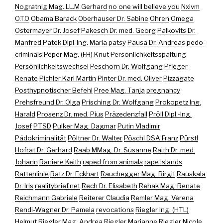
Nogratnig Mag. LL.M Gerhard
no one will believe you
Nxivm
O.T.O
Obama Barack
Oberhauser Dr. Sabine
Ohren
Omega
Ostermayer Dr. Josef
Pakesch Dr. med. Georg
Palkovits Dr.
Manfred
Patek Dipl-Ing. Maria
patsy
Pausa Dr. Andreas
pedo-
criminals
Peper Mag. (FH) Knut
Persönlichkeitsspaltung
Persönlichkeitswechsel
Peschorn Dr. Wolfgang
Pfleger
Renate
Pichler Karl Martin
Pinter Dr. med. Oliver
Pizzagate
Posthypnotischer Befehl
Pree Mag. Tanja
pregnancy
Prehsfreund Dr. Olga
Prisching Dr. Wolfgang
Prokopetz Ing.
Harald
Prosenz Dr. med. Pius
Präzedenzfall
Pröll Dipl.-Ing.
Josef
PTSD
Pulker Mag. Dagmar
Putin Vladimir
Pädokriminalität
Pöltner Dr. Walter
Pöschl DSA Franz
Pürstl
Hofrat Dr. Gerhard
Raab MMag. Dr. Susanne
Raith Dr. med.
Johann
Raniere Keith
raped from animals
rape islands
Rattenlinie
Ratz Dr. Eckhart
Rauchegger Mag. Birgit
Rauskala
Dr. Iris
realitybrief.net
Rech Dr. Elisabeth
Rehak Mag. Renate
Reichmann Gabriele
Reiterer Claudia
Remler Mag. Verena
Rendi-Wagner Dr. Pamela
revocations
Riegler Ing. (HTL)
Helmut
Riegler Mag. Andrea
Riegler Marianne
Riegler Nicole