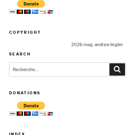
COPYRIGHT
2026 mag. andrea riegler
SEARCH
Recherche
Reche
pour
:
DONATIONS
INDEX