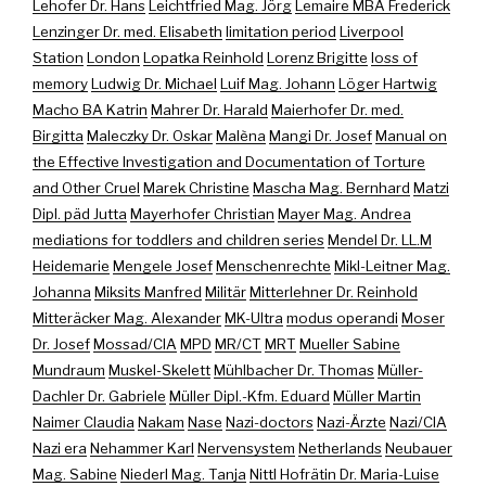
Lehofer Dr. Hans
Leichtfried Mag. Jörg
Lemaire MBA Frederick
Lenzinger Dr. med. Elisabeth
limitation period
Liverpool
Station
London
Lopatka Reinhold
Lorenz Brigitte
loss of
memory
Ludwig Dr. Michael
Luif Mag. Johann
Löger Hartwig
Macho BA Katrin
Mahrer Dr. Harald
Maierhofer Dr. med.
Birgitta
Maleczky Dr. Oskar
Malèna
Mangi Dr. Josef
Manual on
the Effective Investigation and Documentation of Torture
and Other Cruel
Marek Christine
Mascha Mag. Bernhard
Matzi
Dipl. päd Jutta
Mayerhofer Christian
Mayer Mag. Andrea
mediations for toddlers and children series
Mendel Dr. LL.M
Heidemarie
Mengele Josef
Menschenrechte
Mikl-Leitner Mag.
Johanna
Miksits Manfred
Militär
Mitterlehner Dr. Reinhold
Mitteräcker Mag. Alexander
MK-Ultra
modus operandi
Moser
Dr. Josef
Mossad/CIA
MPD
MR/CT
MRT
Mueller Sabine
Mundraum
Muskel-Skelett
Mühlbacher Dr. Thomas
Müller-
Dachler Dr. Gabriele
Müller Dipl.-Kfm. Eduard
Müller Martin
Naimer Claudia
Nakam
Nase
Nazi-doctors
Nazi-Ärzte
Nazi/CIA
Nazi era
Nehammer Karl
Nervensystem
Netherlands
Neubauer
Mag. Sabine
Niederl Mag. Tanja
Nittl Hofrätin Dr. Maria-Luise