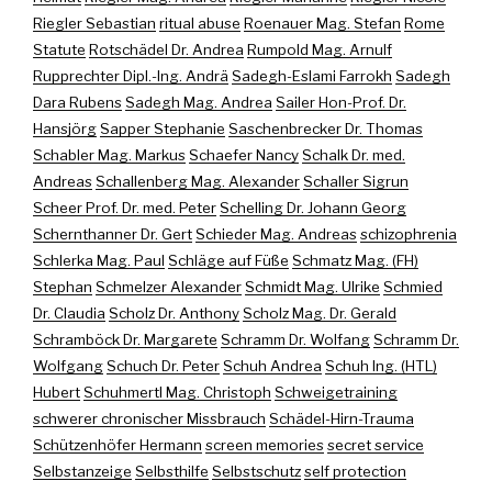
Riegler Sebastian
ritual abuse
Roenauer Mag. Stefan
Rome
Statute
Rotschädel Dr. Andrea
Rumpold Mag. Arnulf
Rupprechter Dipl.-Ing. Andrä
Sadegh-Eslami Farrokh
Sadegh
Dara Rubens
Sadegh Mag. Andrea
Sailer Hon-Prof. Dr.
Hansjörg
Sapper Stephanie
Saschenbrecker Dr. Thomas
Schabler Mag. Markus
Schaefer Nancy
Schalk Dr. med.
Andreas
Schallenberg Mag. Alexander
Schaller Sigrun
Scheer Prof. Dr. med. Peter
Schelling Dr. Johann Georg
Schernthanner Dr. Gert
Schieder Mag. Andreas
schizophrenia
Schlerka Mag. Paul
Schläge auf Füße
Schmatz Mag. (FH)
Stephan
Schmelzer Alexander
Schmidt Mag. Ulrike
Schmied
Dr. Claudia
Scholz Dr. Anthony
Scholz Mag. Dr. Gerald
Schramböck Dr. Margarete
Schramm Dr. Wolfang
Schramm Dr.
Wolfgang
Schuch Dr. Peter
Schuh Andrea
Schuh Ing. (HTL)
Hubert
Schuhmertl Mag. Christoph
Schweigetraining
schwerer chronischer Missbrauch
Schädel-Hirn-Trauma
Schützenhöfer Hermann
screen memories
secret service
Selbstanzeige
Selbsthilfe
Selbstschutz
self protection