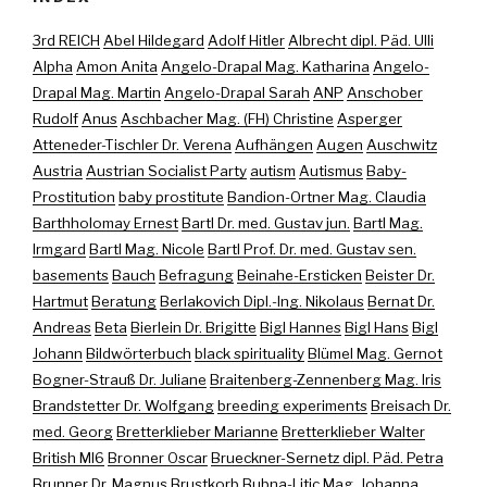
3rd REICH
Abel Hildegard
Adolf Hitler
Albrecht dipl. Päd. Ulli
Alpha
Amon Anita
Angelo-Drapal Mag. Katharina
Angelo-
Drapal Mag. Martin
Angelo-Drapal Sarah
ANP
Anschober
Rudolf
Anus
Aschbacher Mag. (FH) Christine
Asperger
Atteneder-Tischler Dr. Verena
Aufhängen
Augen
Auschwitz
Austria
Austrian Socialist Party
autism
Autismus
Baby-
Prostitution
baby prostitute
Bandion-Ortner Mag. Claudia
Barthholomay Ernest
Bartl Dr. med. Gustav jun.
Bartl Mag.
Irmgard
Bartl Mag. Nicole
Bartl Prof. Dr. med. Gustav sen.
basements
Bauch
Befragung
Beinahe-Ersticken
Beister Dr.
Hartmut
Beratung
Berlakovich Dipl.-Ing. Nikolaus
Bernat Dr.
Andreas
Beta
Bierlein Dr. Brigitte
Bigl Hannes
Bigl Hans
Bigl
Johann
Bildwörterbuch
black spirituality
Blümel Mag. Gernot
Bogner-Strauß Dr. Juliane
Braitenberg-Zennenberg Mag. Iris
Brandstetter Dr. Wolfgang
breeding experiments
Breisach Dr.
med. Georg
Bretterklieber Marianne
Bretterklieber Walter
British MI6
Bronner Oscar
Brueckner-Sernetz dipl. Päd. Petra
Brunner Dr. Magnus
Brustkorb
Bubna-Litic Mag. Johanna