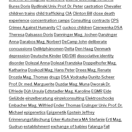
Bures Doris
Bydlinski Univ. Prof. Dr. Peter
castration
Chevalier
children trains
child trafficking
CIA
Clinton Bill
close death
experience
concentration camps
Consulting
contracts
CPS
Crimes Against Humanity
CT
cuckoo children
Czerwenka DSA
Theresa
Dalsasso Doris
Danninger Mag. Jochen
Danzinger
Anna
Darabos Mag. Norbert
DeCamp John
deliberate
concussions
Deliktphänomen
Delta
Den Haag
Denmark
depression
Deutsche Kinder
DID/DIR
dissociative identity
disorder
Dolezal Anna
Dolezal Franziska
Doppelhofer Mag.
Katharina
Doskozil Mag. Hans Peter
Drees Mag. Renate
Drozda Mag. Thomas
drugs
DSA Vodrazka
Dunitz-Scheer
Prof. Dr. med. Marguerite
Duzdar Mag. Muna
Dworak Dr.
Elfriede
Düh Ursula
Edtstadler Mag. Karoline
EGMR
Eide
Gelübde
einzelberatung
einzelconsulting
Elektroschocks
Embacher Mag. Wilfried
Ender Thomas
Enzinger Univ. Prof. Dr.
Michael
epigenetics
Epigenetik
Epstein Jeffrey
Erinnerungsfälschung
Erker-Kutschera MA Stefanie
Ertl Mag.
Gudrun
establishment
exchange of babies
Falanga
Fall