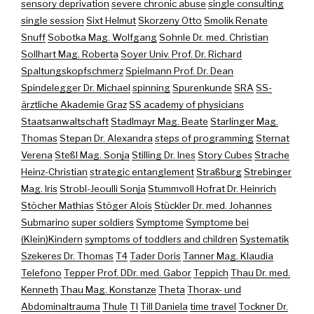
sensory deprivation
severe chronic abuse
single consulting
single session
Sixt Helmut
Skorzeny Otto
Smolik Renate
Snuff
Sobotka Mag. Wolfgang
Sohnle Dr. med. Christian
Sollhart Mag. Roberta
Soyer Univ. Prof. Dr. Richard
Spaltungskopfschmerz
Spielmann Prof. Dr. Dean
Spindelegger Dr. Michael
spinning
Spurenkunde
SRA
SS-
ärztliche Akademie Graz
SS academy of physicians
Staatsanwaltschaft
Stadlmayr Mag. Beate
Starlinger Mag.
Thomas
Stepan Dr. Alexandra
steps of programming
Sternat
Verena
Steßl Mag. Sonja
Stilling Dr. Ines
Story Cubes
Strache
Heinz-Christian
strategic entanglement
Straßburg
Strebinger
Mag. Iris
Strobl-Jeoulli Sonja
Stummvoll Hofrat Dr. Heinrich
Stöcher Mathias
Stöger Alois
Stückler Dr. med. Johannes
Submarino
super soldiers
Symptome
Symptome bei
(Klein)Kindern
symptoms of toddlers and children
Systematik
Szekeres Dr. Thomas
T4
Tader Doris
Tanner Mag. Klaudia
Telefono
Tepper Prof. DDr. med. Gabor
Teppich
Thau Dr. med.
Kenneth
Thau Mag. Konstanze
Theta
Thorax- und
Abdominaltrauma
Thule
TI
Till Daniela
time travel
Tockner Dr.