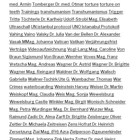
med. Armin
Tomberger Dr. med. Otmar
torture
torture on
teeth
Trainings
transhumanism
Transhumanismus
Trigger
Tritte
Töchterle Dr. Karlheiz
Udolf-Strobl Mag. Elisabeth
Ultraschall
UN istanbul protocol
UNO Istanabul Protokoll
Vahing Vaino
Valsky Dr. Julia
Van der Bellen Dr. Alexander
Vasak MMag. Johanna
Vatican
Vatikan
Verjährungsfrist
Verträge
Videoaufzeichnung
Vogl-Lang Mag. Caroline
Von
Braun Sigismund
Von Braun Wernher
Voves Mag. Franz
Vretscha Mag. Andreas
Wagner Dr. Astrid
Wagner Dr. Brigitte
Wagner Mag. Reingard
Waldner Dr. Wolfgang
Walisch
Gabriella
Wallner-Tschirk Ute G.
Wambacher Thomas
War
Crimes
waterboarding
Weinstein Harvey
Weiser Dr. Martin
Weiskopf Mag. Claudia
Weis Mag. Sonja
Wewelsburg
Wewelsburg Castle
Winkler Mag. Birgit
Wonisch-Schneider
Mag. Petra
Wurdinger Mag. Dr. Bernhard
Wurzer Mag.
Raimund
Zadic Dr. Alma
Zarfl Dr. Brigitte
Zeisberger Oliver
Zeitler Dr. Michaela
Zeitreisen
Zens Hofrat Dr. Heinrich
Zersetzung
Ziai Mag. (FH) Azra
Zielperson
Zigeunerkinder
Zimmerl Mag. Johanna
Zink Herta
Zotter Dr. med. Heinz