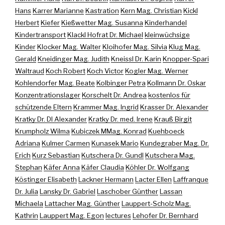
Hans
Karrer Marianne
Kastration
Kern Mag. Christian
Kickl
Herbert
Kiefer
Kießwetter Mag. Susanna
Kinderhandel
Kindertransport
Klackl Hofrat Dr. Michael
kleinwüchsige
Kinder
Klocker Mag. Walter
Kloihofer Mag. Silvia
Klug Mag.
Gerald
Kneidinger Mag. Judith
Kneissl Dr. Karin
Knopper-Spari
Waltraud
Koch Robert
Koch Victor
Kogler Mag. Werner
Kohlendorfer Mag. Beate
Kolbinger Petra
Kollmann Dr. Oskar
Konzentrationslager
Korschelt Dr. Andrea
kostenlos für
schützende Eltern
Krammer Mag. Ingrid
Krasser Dr. Alexander
Kratky Dr. DI Alexander
Kratky Dr. med. Irene
Krauß Birgit
Krumpholz Wilma
Kubiczek MMag. Konrad
Kuehboeck
Adriana
Kulmer Carmen
Kunasek Mario
Kundegraber Mag. Dr.
Erich
Kurz Sebastian
Kutschera Dr. Gundl
Kutschera Mag.
Stephan
Käfer Anna
Käfer Claudia
Köhler Dr. Wolfgang
Köstinger Elisabeth
Lackner Hermann
Lacter Ellen
Laffranque
Dr. Julia
Lansky Dr. Gabriel
Laschober Günther
Lassan
Michaela
Lattacher Mag. Günther
Lauppert-Scholz Mag.
Kathrin
Lauppert Mag. Egon
lectures
Lehofer Dr. Bernhard