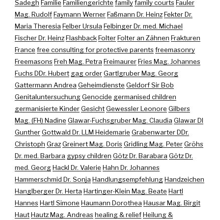
Sadegh
Familie
Familiengerichte
family
family courts
Fauler
Mag. Rudolf
Faymann Werner
Faßmann Dr. Heinz
Fekter Dr.
Maria Theresia
Felber Ursula
Felbinger Dr. med. Michael
Fischer Dr. Heinz
Flashback
Folter
Folter an Zähnen
Frakturen
France
free consulting for protective parents
freemasonry
Freemasons
Freh Mag. Petra
Freimaurer
Fries Mag. Johannes
Fuchs DDr. Hubert
gag order
Gartlgruber Mag. Georg
Gattermann Andrea
Geheimdienste
Geldorf Sir Bob
Genitaluntersuchung
Genocide
germanised children
germanisierte Kinder
Gesicht
Gewessler Leonore
Gilbers
Mag. (FH) Nadine
Glawar-Fuchsgruber Mag. Claudia
Glawar DI
Gunther
Gottwald Dr. LLM Heidemarie
Grabenwarter DDr.
Christoph
Graz
Greinert Mag. Doris
Gridling Mag. Peter
Gröhs
Dr. med. Barbara
gypsy children
Götz Dr. Barabara
Götz Dr.
med. Georg
Hackl Dr. Valerie
Hahn Dr. Johannes
Hammerschmid Dr. Sonja
Handlungsempfehlung
Handzeichen
Hanglberger Dr. Herta
Hartinger-Klein Mag. Beate
Hartl
Hannes
Hartl Simone
Haumann Dorothea
Hausar Mag. Birgit
Haut
Hautz Mag. Andreas
healing & relief
Heilung &