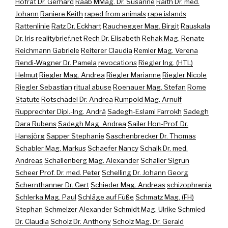
Hofrat Dr. Gerhard
Raab MMag. Dr. Susanne
Raith Dr. med.
Johann
Raniere Keith
raped from animals
rape islands
Rattenlinie
Ratz Dr. Eckhart
Rauchegger Mag. Birgit
Rauskala
Dr. Iris
realitybrief.net
Rech Dr. Elisabeth
Rehak Mag. Renate
Reichmann Gabriele
Reiterer Claudia
Remler Mag. Verena
Rendi-Wagner Dr. Pamela
revocations
Riegler Ing. (HTL)
Helmut
Riegler Mag. Andrea
Riegler Marianne
Riegler Nicole
Riegler Sebastian
ritual abuse
Roenauer Mag. Stefan
Rome
Statute
Rotschädel Dr. Andrea
Rumpold Mag. Arnulf
Rupprechter Dipl.-Ing. Andrä
Sadegh-Eslami Farrokh
Sadegh
Dara Rubens
Sadegh Mag. Andrea
Sailer Hon-Prof. Dr.
Hansjörg
Sapper Stephanie
Saschenbrecker Dr. Thomas
Schabler Mag. Markus
Schaefer Nancy
Schalk Dr. med.
Andreas
Schallenberg Mag. Alexander
Schaller Sigrun
Scheer Prof. Dr. med. Peter
Schelling Dr. Johann Georg
Schernthanner Dr. Gert
Schieder Mag. Andreas
schizophrenia
Schlerka Mag. Paul
Schläge auf Füße
Schmatz Mag. (FH)
Stephan
Schmelzer Alexander
Schmidt Mag. Ulrike
Schmied
Dr. Claudia
Scholz Dr. Anthony
Scholz Mag. Dr. Gerald