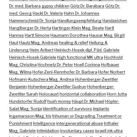
Dr. med. Barbara
gypsy children
Götz Dr. Barabara
Götz Dr.
med. Georg
Hackl Dr. Valerie
Hahn Dr. Johannes
Hammerschmid Dr. Sonja
Handlungsempfehlung
Handzeichen
Hanglberger Dr. Herta
Hartinger-Klein Mag. Beate
Hartl
Hannes
Hartl Simone
Haumann Dorothea
Hausar Mag. Birgit
Haut
Hautz Mag. Andreas
healing & relief
Heilung &
Linderung
Heim Aribert
Heinisch-Hosek dipl. Päd. Gabriele
Heinisch-Hosek Gabriele
high functional MK ultra
Hochhold
Mag. Christina
Hochnetz Dr. Peter
Hoell Corinna
Hofbauer
Mag. Wilma
Hofer-Zeni-Rennhofer Dr. Barbara
Hofer Norbert
Hofmann-Kutschera Mag. Andrea
Hohenberger-Zwettler
Benjamin
Hohenberger-Zwettler Gudrun
Hohenberger-
Zwettler Sarah
Holocaust
horizontal collaboration
Horn Jutta
Hundstorfer Rudolf
hush money
Häupl Dr. Michael
Höpler-
Salat Mag. Sonja
Identification of survivors
implants
Ingemarsson Mag. Iris
Inhuman or Degrading Treatment or
Punishment
Intelligence
intergenerational abuse
Inthaler
Mag. Gabriele
intimidation
involuntary cases
israeli mk ultra