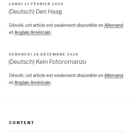
PUBLIÉ
LUNDI 17 FÉVRIER 2020
LE
(Deutsch) Den Haag
Désolé, cet article est seulement disponible en
Allemand
et
Anglais Américain
.
PUBLIÉ
VENDREDI 16 DÉCEMBRE 2016
LE
(Deutsch) Kein Fotoromanzo
Désolé, cet article est seulement disponible en
Allemand
et
Anglais Américain
.
CONTENT