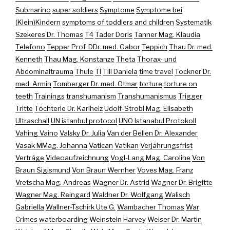
Submarino
super soldiers
Symptome
Symptome bei
(Klein)Kindern
symptoms of toddlers and children
Systematik
Szekeres Dr. Thomas
T4
Tader Doris
Tanner Mag. Klaudia
Telefono
Tepper Prof. DDr. med. Gabor
Teppich
Thau Dr. med.
Kenneth
Thau Mag. Konstanze
Theta
Thorax- und
Abdominaltrauma
Thule
TI
Till Daniela
time travel
Tockner Dr.
med. Armin
Tomberger Dr. med. Otmar
torture
torture on
teeth
Trainings
transhumanism
Transhumanismus
Trigger
Tritte
Töchterle Dr. Karlheiz
Udolf-Strobl Mag. Elisabeth
Ultraschall
UN istanbul protocol
UNO Istanabul Protokoll
Vahing Vaino
Valsky Dr. Julia
Van der Bellen Dr. Alexander
Vasak MMag. Johanna
Vatican
Vatikan
Verjährungsfrist
Verträge
Videoaufzeichnung
Vogl-Lang Mag. Caroline
Von
Braun Sigismund
Von Braun Wernher
Voves Mag. Franz
Vretscha Mag. Andreas
Wagner Dr. Astrid
Wagner Dr. Brigitte
Wagner Mag. Reingard
Waldner Dr. Wolfgang
Walisch
Gabriella
Wallner-Tschirk Ute G.
Wambacher Thomas
War
Crimes
waterboarding
Weinstein Harvey
Weiser Dr. Martin