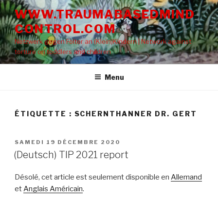
Aller
WWW.TRAUMABASEDMIND
au
CONTROL.COM
contenu
principal
Netzwerk gegen Folter an (Klein)Kindern | Network against
torture on toddlers and children
Menu
ÉTIQUETTE : SCHERNTHANNER DR. GERT
PUBLIÉ
SAMEDI 19 DÉCEMBRE 2020
LE
(Deutsch) TIP 2021 report
Désolé, cet article est seulement disponible en
Allemand
et
Anglais Américain
.