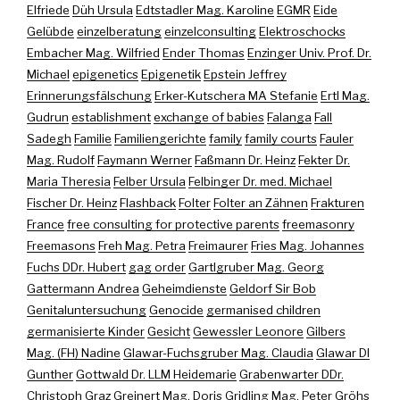
Elfriede
Düh Ursula
Edtstadler Mag. Karoline
EGMR
Eide
Gelübde
einzelberatung
einzelconsulting
Elektroschocks
Embacher Mag. Wilfried
Ender Thomas
Enzinger Univ. Prof. Dr.
Michael
epigenetics
Epigenetik
Epstein Jeffrey
Erinnerungsfälschung
Erker-Kutschera MA Stefanie
Ertl Mag.
Gudrun
establishment
exchange of babies
Falanga
Fall
Sadegh
Familie
Familiengerichte
family
family courts
Fauler
Mag. Rudolf
Faymann Werner
Faßmann Dr. Heinz
Fekter Dr.
Maria Theresia
Felber Ursula
Felbinger Dr. med. Michael
Fischer Dr. Heinz
Flashback
Folter
Folter an Zähnen
Frakturen
France
free consulting for protective parents
freemasonry
Freemasons
Freh Mag. Petra
Freimaurer
Fries Mag. Johannes
Fuchs DDr. Hubert
gag order
Gartlgruber Mag. Georg
Gattermann Andrea
Geheimdienste
Geldorf Sir Bob
Genitaluntersuchung
Genocide
germanised children
germanisierte Kinder
Gesicht
Gewessler Leonore
Gilbers
Mag. (FH) Nadine
Glawar-Fuchsgruber Mag. Claudia
Glawar DI
Gunther
Gottwald Dr. LLM Heidemarie
Grabenwarter DDr.
Christoph
Graz
Greinert Mag. Doris
Gridling Mag. Peter
Gröhs