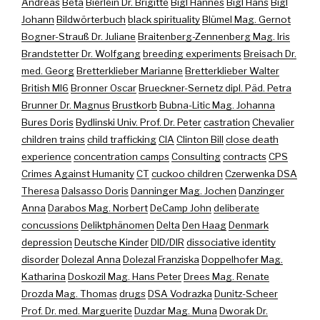
Andreas
Beta
Bierlein Dr. Brigitte
Bigl Hannes
Bigl Hans
Bigl
Johann
Bildwörterbuch
black spirituality
Blümel Mag. Gernot
Bogner-Strauß Dr. Juliane
Braitenberg-Zennenberg Mag. Iris
Brandstetter Dr. Wolfgang
breeding experiments
Breisach Dr.
med. Georg
Bretterklieber Marianne
Bretterklieber Walter
British MI6
Bronner Oscar
Brueckner-Sernetz dipl. Päd. Petra
Brunner Dr. Magnus
Brustkorb
Bubna-Litic Mag. Johanna
Bures Doris
Bydlinski Univ. Prof. Dr. Peter
castration
Chevalier
children trains
child trafficking
CIA
Clinton Bill
close death
experience
concentration camps
Consulting
contracts
CPS
Crimes Against Humanity
CT
cuckoo children
Czerwenka DSA
Theresa
Dalsasso Doris
Danninger Mag. Jochen
Danzinger
Anna
Darabos Mag. Norbert
DeCamp John
deliberate
concussions
Deliktphänomen
Delta
Den Haag
Denmark
depression
Deutsche Kinder
DID/DIR
dissociative identity
disorder
Dolezal Anna
Dolezal Franziska
Doppelhofer Mag.
Katharina
Doskozil Mag. Hans Peter
Drees Mag. Renate
Drozda Mag. Thomas
drugs
DSA Vodrazka
Dunitz-Scheer
Prof. Dr. med. Marguerite
Duzdar Mag. Muna
Dworak Dr.