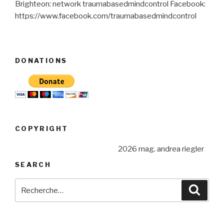
Brighteon: network traumabasedmindcontrol Facebook:
https://www.facebook.com/traumabasedmindcontrol
DONATIONS
COPYRIGHT
2026 mag. andrea riegler
SEARCH
Recherche
Reche
pour
: