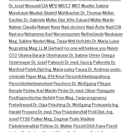
Dr. Josef
Mossad/CIA
MPD
MR/CT
MRT
Mueller Sabine
Mundraum
Muskel-Skelett
Mühlbacher Dr. Thomas
Müller-
Dachler Dr. Gabriele
Müller Dipl.-Kfm. Eduard
Müller Martin
Naimer Claudia
Nakam
Nase
Nazi-doctors
Nazi-Ärzte
Nazi/CIA
Nazi era
Nehammer Karl
Nervensystem
Netherlands
Neubauer
Mag. Sabine
Niederl Mag. Tanja
Nittl Hofrätin Dr. Maria-Luise
Nogratnig Mag. LL.M Gerhard
no one will believe you
Nxivm
O.T.O
Obama Barack
Oberhauser Dr. Sabine
Ohren
Omega
Ostermayer Dr. Josef
Pakesch Dr. med. Georg
Palkovits Dr.
Manfred
Patek Dipl-Ing. Maria
patsy
Pausa Dr. Andreas
pedo-
criminals
Peper Mag. (FH) Knut
Persönlichkeitsspaltung
Persönlichkeitswechsel
Peschorn Dr. Wolfgang
Pfleger
Renate
Pichler Karl Martin
Pinter Dr. med. Oliver
Pizzagate
Posthypnotischer Befehl
Pree Mag. Tanja
pregnancy
Prehsfreund Dr. Olga
Prisching Dr. Wolfgang
Prokopetz Ing.
Harald
Prosenz Dr. med. Pius
Präzedenzfall
Pröll Dipl.-Ing.
Josef
PTSD
Pulker Mag. Dagmar
Putin Vladimir
Pädokriminalität
Pöltner Dr. Walter
Pöschl DSA Franz
Pürstl