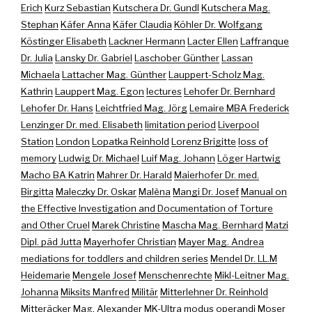
Erich
Kurz Sebastian
Kutschera Dr. Gundl
Kutschera Mag.
Stephan
Käfer Anna
Käfer Claudia
Köhler Dr. Wolfgang
Köstinger Elisabeth
Lackner Hermann
Lacter Ellen
Laffranque
Dr. Julia
Lansky Dr. Gabriel
Laschober Günther
Lassan
Michaela
Lattacher Mag. Günther
Lauppert-Scholz Mag.
Kathrin
Lauppert Mag. Egon
lectures
Lehofer Dr. Bernhard
Lehofer Dr. Hans
Leichtfried Mag. Jörg
Lemaire MBA Frederick
Lenzinger Dr. med. Elisabeth
limitation period
Liverpool
Station
London
Lopatka Reinhold
Lorenz Brigitte
loss of
memory
Ludwig Dr. Michael
Luif Mag. Johann
Löger Hartwig
Macho BA Katrin
Mahrer Dr. Harald
Maierhofer Dr. med.
Birgitta
Maleczky Dr. Oskar
Malèna
Mangi Dr. Josef
Manual on
the Effective Investigation and Documentation of Torture
and Other Cruel
Marek Christine
Mascha Mag. Bernhard
Matzi
Dipl. päd Jutta
Mayerhofer Christian
Mayer Mag. Andrea
mediations for toddlers and children series
Mendel Dr. LL.M
Heidemarie
Mengele Josef
Menschenrechte
Mikl-Leitner Mag.
Johanna
Miksits Manfred
Militär
Mitterlehner Dr. Reinhold
Mitteräcker Mag. Alexander
MK-Ultra
modus operandi
Moser