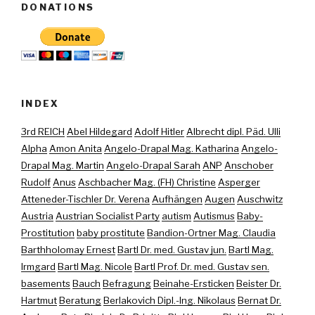
DONATIONS
INDEX
3rd REICH
Abel Hildegard
Adolf Hitler
Albrecht dipl. Päd. Ulli
Alpha
Amon Anita
Angelo-Drapal Mag. Katharina
Angelo-
Drapal Mag. Martin
Angelo-Drapal Sarah
ANP
Anschober
Rudolf
Anus
Aschbacher Mag. (FH) Christine
Asperger
Atteneder-Tischler Dr. Verena
Aufhängen
Augen
Auschwitz
Austria
Austrian Socialist Party
autism
Autismus
Baby-
Prostitution
baby prostitute
Bandion-Ortner Mag. Claudia
Barthholomay Ernest
Bartl Dr. med. Gustav jun.
Bartl Mag.
Irmgard
Bartl Mag. Nicole
Bartl Prof. Dr. med. Gustav sen.
basements
Bauch
Befragung
Beinahe-Ersticken
Beister Dr.
Hartmut
Beratung
Berlakovich Dipl.-Ing. Nikolaus
Bernat Dr.