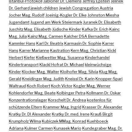
Istanbul-Protokoll
Jabloner Dr. Clemens
Jeffrey Epstein
Jelinek
Dr. Gerhard
jewish children
Jewish Congregation Austria
Jocher Mag. Rudolf
Joeinig-Kogler Dr. Elke
Johnston Miesha
Jugendamt
Jugend am Werk Steiermark
Juranek Dr. Elisabeth
Juschitz Mag. Elisabeth
Jüdische Kinder
Kafka Dr. Erich
Kainc
Mag. Julia
Kainz Mag. Carmen
Kalcher DSA Bernadette
Kammler Hans
Karl Dr. Beatrix
Karmasin Dr. Sophie
Karrer
Hans
Karrer Marianne
Kastration
Kern Mag. Christian
Kickl
Herbert
Kiefer
Kießwetter Mag. Susanna
Kinderhandel
Kindertransport
Klackl Hofrat Dr. Michael
kleinwüchsige
Kinder
Klocker Mag. Walter
Kloihofer Mag. Silvia
Klug Mag.
Gerald
Kneidinger Mag. Judith
Kneissl Dr. Karin
Knopper-Spari
Waltraud
Koch Robert
Koch Victor
Kogler Mag. Werner
Kohlendorfer Mag. Beate
Kolbinger Petra
Kollmann Dr. Oskar
Konzentrationslager
Korschelt Dr. Andrea
kostenlos für
schützende Eltern
Krammer Mag. Ingrid
Krasser Dr. Alexander
Kratky Dr. DI Alexander
Kratky Dr. med. Irene
Krauß Birgit
Krumpholz Wilma
Kubiczek MMag. Konrad
Kuehboeck
Adriana
Kulmer Carmen
Kunasek Mario
Kundegraber Mag. Dr.