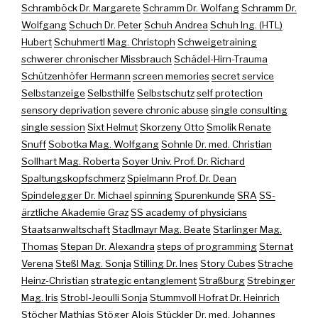
Schramböck Dr. Margarete
Schramm Dr. Wolfang
Schramm Dr.
Wolfgang
Schuch Dr. Peter
Schuh Andrea
Schuh Ing. (HTL)
Hubert
Schuhmertl Mag. Christoph
Schweigetraining
schwerer chronischer Missbrauch
Schädel-Hirn-Trauma
Schützenhöfer Hermann
screen memories
secret service
Selbstanzeige
Selbsthilfe
Selbstschutz
self protection
sensory deprivation
severe chronic abuse
single consulting
single session
Sixt Helmut
Skorzeny Otto
Smolik Renate
Snuff
Sobotka Mag. Wolfgang
Sohnle Dr. med. Christian
Sollhart Mag. Roberta
Soyer Univ. Prof. Dr. Richard
Spaltungskopfschmerz
Spielmann Prof. Dr. Dean
Spindelegger Dr. Michael
spinning
Spurenkunde
SRA
SS-
ärztliche Akademie Graz
SS academy of physicians
Staatsanwaltschaft
Stadlmayr Mag. Beate
Starlinger Mag.
Thomas
Stepan Dr. Alexandra
steps of programming
Sternat
Verena
Steßl Mag. Sonja
Stilling Dr. Ines
Story Cubes
Strache
Heinz-Christian
strategic entanglement
Straßburg
Strebinger
Mag. Iris
Strobl-Jeoulli Sonja
Stummvoll Hofrat Dr. Heinrich
Stöcher Mathias
Stöger Alois
Stückler Dr. med. Johannes