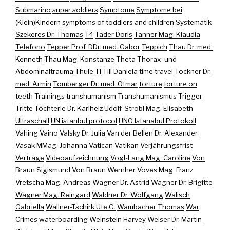
Submarino
super soldiers
Symptome
Symptome bei
(Klein)Kindern
symptoms of toddlers and children
Systematik
Szekeres Dr. Thomas
T4
Tader Doris
Tanner Mag. Klaudia
Telefono
Tepper Prof. DDr. med. Gabor
Teppich
Thau Dr. med.
Kenneth
Thau Mag. Konstanze
Theta
Thorax- und
Abdominaltrauma
Thule
TI
Till Daniela
time travel
Tockner Dr.
med. Armin
Tomberger Dr. med. Otmar
torture
torture on
teeth
Trainings
transhumanism
Transhumanismus
Trigger
Tritte
Töchterle Dr. Karlheiz
Udolf-Strobl Mag. Elisabeth
Ultraschall
UN istanbul protocol
UNO Istanabul Protokoll
Vahing Vaino
Valsky Dr. Julia
Van der Bellen Dr. Alexander
Vasak MMag. Johanna
Vatican
Vatikan
Verjährungsfrist
Verträge
Videoaufzeichnung
Vogl-Lang Mag. Caroline
Von
Braun Sigismund
Von Braun Wernher
Voves Mag. Franz
Vretscha Mag. Andreas
Wagner Dr. Astrid
Wagner Dr. Brigitte
Wagner Mag. Reingard
Waldner Dr. Wolfgang
Walisch
Gabriella
Wallner-Tschirk Ute G.
Wambacher Thomas
War
Crimes
waterboarding
Weinstein Harvey
Weiser Dr. Martin