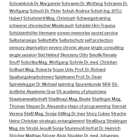
Schramböck Dr. Margarete
Schramm Dr. Wolfang
Schramm Dr.
Wolfgang
Schuch Dr. Peter
Schuh Andrea
Schuh Ing. (HTL)
Hubert
Schuhmertl Mag. Christoph
Schweigetraining
schwerer chronischer Missbrauch
Schädel-Hirn-Trauma
Schützenhöfer Hermann
screen memories
secret service
Selbstanzeige
Selbsthilfe
Selbstschutz
self protection
sensory deprivation
severe chronic abuse
single consulting
single session
Sixt Helmut
Skorzeny Otto
Smolik Renate
Snuff
Sobotka Mag. Wolfgang
Sohnle Dr. med. Christian
Sollhart Mag. Roberta
Soyer Univ. Prof. Dr. Richard
Spaltungskopfschmerz
Spielmann Prof. Dr. Dean
Spindelegger Dr. Michael
spinning
Spurenkunde
SRA
SS-
ärztliche Akademie Graz
SS academy of physicians
Staatsanwaltschaft
Stadlmayr Mag. Beate
Starlinger Mag.
Thomas
Stepan Dr. Alexandra
steps of programming
Sternat
Verena
Steßl Mag. Sonja
Stilling Dr. Ines
Story Cubes
Strache
Heinz-Christian
strategic entanglement
Straßburg
Strebinger
Mag. Iris
Strobl-Jeoulli Sonja
Stummvoll Hofrat Dr. Heinrich
Stöcher Mathias
Stöger Alois
Stückler Dr. med. Johannes