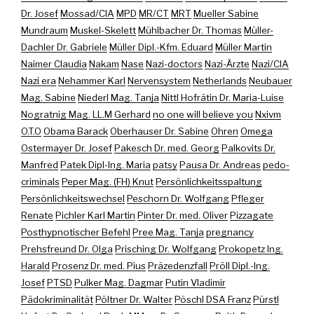
Dr. Josef
Mossad/CIA
MPD
MR/CT
MRT
Mueller Sabine
Mundraum
Muskel-Skelett
Mühlbacher Dr. Thomas
Müller-
Dachler Dr. Gabriele
Müller Dipl.-Kfm. Eduard
Müller Martin
Naimer Claudia
Nakam
Nase
Nazi-doctors
Nazi-Ärzte
Nazi/CIA
Nazi era
Nehammer Karl
Nervensystem
Netherlands
Neubauer
Mag. Sabine
Niederl Mag. Tanja
Nittl Hofrätin Dr. Maria-Luise
Nogratnig Mag. LL.M Gerhard
no one will believe you
Nxivm
O.T.O
Obama Barack
Oberhauser Dr. Sabine
Ohren
Omega
Ostermayer Dr. Josef
Pakesch Dr. med. Georg
Palkovits Dr.
Manfred
Patek Dipl-Ing. Maria
patsy
Pausa Dr. Andreas
pedo-
criminals
Peper Mag. (FH) Knut
Persönlichkeitsspaltung
Persönlichkeitswechsel
Peschorn Dr. Wolfgang
Pfleger
Renate
Pichler Karl Martin
Pinter Dr. med. Oliver
Pizzagate
Posthypnotischer Befehl
Pree Mag. Tanja
pregnancy
Prehsfreund Dr. Olga
Prisching Dr. Wolfgang
Prokopetz Ing.
Harald
Prosenz Dr. med. Pius
Präzedenzfall
Pröll Dipl.-Ing.
Josef
PTSD
Pulker Mag. Dagmar
Putin Vladimir
Pädokriminalität
Pöltner Dr. Walter
Pöschl DSA Franz
Pürstl