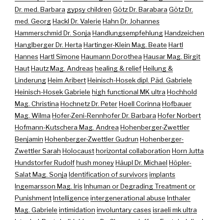
Dr. med. Barbara
gypsy children
Götz Dr. Barabara
Götz Dr.
med. Georg
Hackl Dr. Valerie
Hahn Dr. Johannes
Hammerschmid Dr. Sonja
Handlungsempfehlung
Handzeichen
Hanglberger Dr. Herta
Hartinger-Klein Mag. Beate
Hartl
Hannes
Hartl Simone
Haumann Dorothea
Hausar Mag. Birgit
Haut
Hautz Mag. Andreas
healing & relief
Heilung &
Linderung
Heim Aribert
Heinisch-Hosek dipl. Päd. Gabriele
Heinisch-Hosek Gabriele
high functional MK ultra
Hochhold
Mag. Christina
Hochnetz Dr. Peter
Hoell Corinna
Hofbauer
Mag. Wilma
Hofer-Zeni-Rennhofer Dr. Barbara
Hofer Norbert
Hofmann-Kutschera Mag. Andrea
Hohenberger-Zwettler
Benjamin
Hohenberger-Zwettler Gudrun
Hohenberger-
Zwettler Sarah
Holocaust
horizontal collaboration
Horn Jutta
Hundstorfer Rudolf
hush money
Häupl Dr. Michael
Höpler-
Salat Mag. Sonja
Identification of survivors
implants
Ingemarsson Mag. Iris
Inhuman or Degrading Treatment or
Punishment
Intelligence
intergenerational abuse
Inthaler
Mag. Gabriele
intimidation
involuntary cases
israeli mk ultra