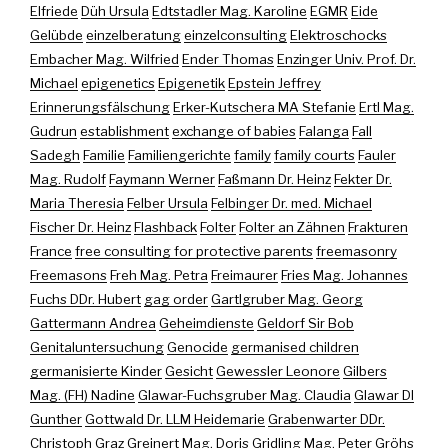
Elfriede
Düh Ursula
Edtstadler Mag. Karoline
EGMR
Eide
Gelübde
einzelberatung
einzelconsulting
Elektroschocks
Embacher Mag. Wilfried
Ender Thomas
Enzinger Univ. Prof. Dr.
Michael
epigenetics
Epigenetik
Epstein Jeffrey
Erinnerungsfälschung
Erker-Kutschera MA Stefanie
Ertl Mag.
Gudrun
establishment
exchange of babies
Falanga
Fall
Sadegh
Familie
Familiengerichte
family
family courts
Fauler
Mag. Rudolf
Faymann Werner
Faßmann Dr. Heinz
Fekter Dr.
Maria Theresia
Felber Ursula
Felbinger Dr. med. Michael
Fischer Dr. Heinz
Flashback
Folter
Folter an Zähnen
Frakturen
France
free consulting for protective parents
freemasonry
Freemasons
Freh Mag. Petra
Freimaurer
Fries Mag. Johannes
Fuchs DDr. Hubert
gag order
Gartlgruber Mag. Georg
Gattermann Andrea
Geheimdienste
Geldorf Sir Bob
Genitaluntersuchung
Genocide
germanised children
germanisierte Kinder
Gesicht
Gewessler Leonore
Gilbers
Mag. (FH) Nadine
Glawar-Fuchsgruber Mag. Claudia
Glawar DI
Gunther
Gottwald Dr. LLM Heidemarie
Grabenwarter DDr.
Christoph
Graz
Greinert Mag. Doris
Gridling Mag. Peter
Gröhs