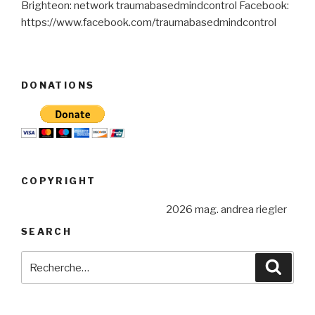
Brighteon: network traumabasedmindcontrol Facebook:
https://www.facebook.com/traumabasedmindcontrol
DONATIONS
COPYRIGHT
2026 mag. andrea riegler
SEARCH
Recherche
Reche
pour
: