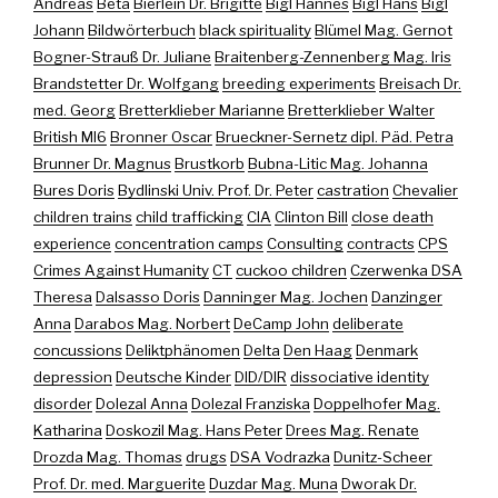
Andreas
Beta
Bierlein Dr. Brigitte
Bigl Hannes
Bigl Hans
Bigl
Johann
Bildwörterbuch
black spirituality
Blümel Mag. Gernot
Bogner-Strauß Dr. Juliane
Braitenberg-Zennenberg Mag. Iris
Brandstetter Dr. Wolfgang
breeding experiments
Breisach Dr.
med. Georg
Bretterklieber Marianne
Bretterklieber Walter
British MI6
Bronner Oscar
Brueckner-Sernetz dipl. Päd. Petra
Brunner Dr. Magnus
Brustkorb
Bubna-Litic Mag. Johanna
Bures Doris
Bydlinski Univ. Prof. Dr. Peter
castration
Chevalier
children trains
child trafficking
CIA
Clinton Bill
close death
experience
concentration camps
Consulting
contracts
CPS
Crimes Against Humanity
CT
cuckoo children
Czerwenka DSA
Theresa
Dalsasso Doris
Danninger Mag. Jochen
Danzinger
Anna
Darabos Mag. Norbert
DeCamp John
deliberate
concussions
Deliktphänomen
Delta
Den Haag
Denmark
depression
Deutsche Kinder
DID/DIR
dissociative identity
disorder
Dolezal Anna
Dolezal Franziska
Doppelhofer Mag.
Katharina
Doskozil Mag. Hans Peter
Drees Mag. Renate
Drozda Mag. Thomas
drugs
DSA Vodrazka
Dunitz-Scheer
Prof. Dr. med. Marguerite
Duzdar Mag. Muna
Dworak Dr.