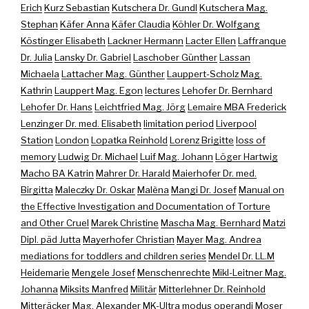
Erich
Kurz Sebastian
Kutschera Dr. Gundl
Kutschera Mag.
Stephan
Käfer Anna
Käfer Claudia
Köhler Dr. Wolfgang
Köstinger Elisabeth
Lackner Hermann
Lacter Ellen
Laffranque
Dr. Julia
Lansky Dr. Gabriel
Laschober Günther
Lassan
Michaela
Lattacher Mag. Günther
Lauppert-Scholz Mag.
Kathrin
Lauppert Mag. Egon
lectures
Lehofer Dr. Bernhard
Lehofer Dr. Hans
Leichtfried Mag. Jörg
Lemaire MBA Frederick
Lenzinger Dr. med. Elisabeth
limitation period
Liverpool
Station
London
Lopatka Reinhold
Lorenz Brigitte
loss of
memory
Ludwig Dr. Michael
Luif Mag. Johann
Löger Hartwig
Macho BA Katrin
Mahrer Dr. Harald
Maierhofer Dr. med.
Birgitta
Maleczky Dr. Oskar
Malèna
Mangi Dr. Josef
Manual on
the Effective Investigation and Documentation of Torture
and Other Cruel
Marek Christine
Mascha Mag. Bernhard
Matzi
Dipl. päd Jutta
Mayerhofer Christian
Mayer Mag. Andrea
mediations for toddlers and children series
Mendel Dr. LL.M
Heidemarie
Mengele Josef
Menschenrechte
Mikl-Leitner Mag.
Johanna
Miksits Manfred
Militär
Mitterlehner Dr. Reinhold
Mitteräcker Mag. Alexander
MK-Ultra
modus operandi
Moser