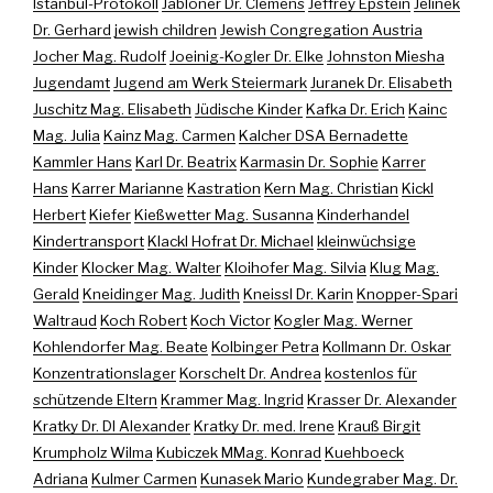
Istanbul-Protokoll
Jabloner Dr. Clemens
Jeffrey Epstein
Jelinek
Dr. Gerhard
jewish children
Jewish Congregation Austria
Jocher Mag. Rudolf
Joeinig-Kogler Dr. Elke
Johnston Miesha
Jugendamt
Jugend am Werk Steiermark
Juranek Dr. Elisabeth
Juschitz Mag. Elisabeth
Jüdische Kinder
Kafka Dr. Erich
Kainc
Mag. Julia
Kainz Mag. Carmen
Kalcher DSA Bernadette
Kammler Hans
Karl Dr. Beatrix
Karmasin Dr. Sophie
Karrer
Hans
Karrer Marianne
Kastration
Kern Mag. Christian
Kickl
Herbert
Kiefer
Kießwetter Mag. Susanna
Kinderhandel
Kindertransport
Klackl Hofrat Dr. Michael
kleinwüchsige
Kinder
Klocker Mag. Walter
Kloihofer Mag. Silvia
Klug Mag.
Gerald
Kneidinger Mag. Judith
Kneissl Dr. Karin
Knopper-Spari
Waltraud
Koch Robert
Koch Victor
Kogler Mag. Werner
Kohlendorfer Mag. Beate
Kolbinger Petra
Kollmann Dr. Oskar
Konzentrationslager
Korschelt Dr. Andrea
kostenlos für
schützende Eltern
Krammer Mag. Ingrid
Krasser Dr. Alexander
Kratky Dr. DI Alexander
Kratky Dr. med. Irene
Krauß Birgit
Krumpholz Wilma
Kubiczek MMag. Konrad
Kuehboeck
Adriana
Kulmer Carmen
Kunasek Mario
Kundegraber Mag. Dr.