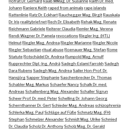
Hofrat Dr. Gerhard
Raab MMag. Dr. Susanne
Raith Dr. med.
Johann
Raniere Keith
raped from animals
rape islands
Rattenlinie
Ratz Dr. Eckhart
Rauchegger Mag. Birgit
Rauskala
Dr. Iris
realitybrief.net
Rech Dr. Elisabeth
Rehak Mag. Renate
Reichmann Gabriele
Reiterer Claudia
Remler Mag. Verena
Rendi-Wagner Dr. Pamela
revocations
Riegler Ing. (HTL)
Helmut
Riegler Mag. Andrea
Riegler Marianne
Riegler Nicole
Riegler Sebastian
ritual abuse
Roenauer Mag. Stefan
Rome
Statute
Rotschädel Dr. Andrea
Rumpold Mag. Arnulf
Rupprechter Dipl.-Ing. Andrä
Sadegh-Eslami Farrokh
Sadegh
Dara Rubens
Sadegh Mag. Andrea
Sailer Hon-Prof. Dr.
Hansjörg
Sapper Stephanie
Saschenbrecker Dr. Thomas
Schabler Mag. Markus
Schaefer Nancy
Schalk Dr. med.
Andreas
Schallenberg Mag. Alexander
Schaller Sigrun
Scheer Prof. Dr. med. Peter
Schelling Dr. Johann Georg
Schernthanner Dr. Gert
Schieder Mag. Andreas
schizophrenia
Schlerka Mag. Paul
Schläge auf Füße
Schmatz Mag. (FH)
Stephan
Schmelzer Alexander
Schmidt Mag. Ulrike
Schmied
Dr. Claudia
Scholz Dr. Anthony
Scholz Mag. Dr. Gerald