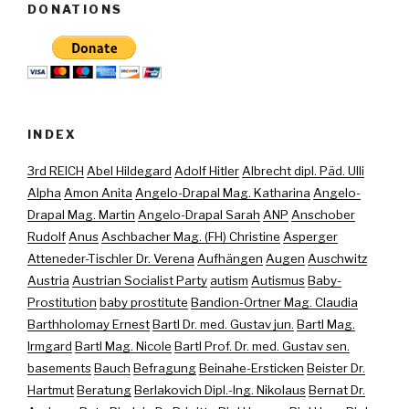
DONATIONS
INDEX
3rd REICH
Abel Hildegard
Adolf Hitler
Albrecht dipl. Päd. Ulli
Alpha
Amon Anita
Angelo-Drapal Mag. Katharina
Angelo-
Drapal Mag. Martin
Angelo-Drapal Sarah
ANP
Anschober
Rudolf
Anus
Aschbacher Mag. (FH) Christine
Asperger
Atteneder-Tischler Dr. Verena
Aufhängen
Augen
Auschwitz
Austria
Austrian Socialist Party
autism
Autismus
Baby-
Prostitution
baby prostitute
Bandion-Ortner Mag. Claudia
Barthholomay Ernest
Bartl Dr. med. Gustav jun.
Bartl Mag.
Irmgard
Bartl Mag. Nicole
Bartl Prof. Dr. med. Gustav sen.
basements
Bauch
Befragung
Beinahe-Ersticken
Beister Dr.
Hartmut
Beratung
Berlakovich Dipl.-Ing. Nikolaus
Bernat Dr.