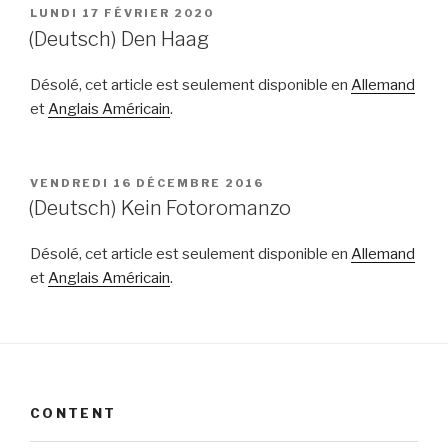
PUBLIÉ
LUNDI 17 FÉVRIER 2020
LE
(Deutsch) Den Haag
Désolé, cet article est seulement disponible en
Allemand
et
Anglais Américain
.
PUBLIÉ
VENDREDI 16 DÉCEMBRE 2016
LE
(Deutsch) Kein Fotoromanzo
Désolé, cet article est seulement disponible en
Allemand
et
Anglais Américain
.
CONTENT