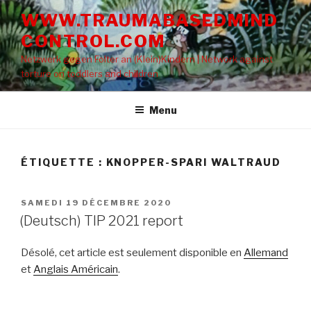
Aller
WWW.TRAUMABASEDMIND
au
CONTROL.COM
contenu
principal
Netzwerk gegen Folter an (Klein)Kindern | Network against
torture on toddlers and children
Menu
ÉTIQUETTE : KNOPPER-SPARI WALTRAUD
PUBLIÉ
SAMEDI 19 DÉCEMBRE 2020
LE
(Deutsch) TIP 2021 report
Désolé, cet article est seulement disponible en
Allemand
et
Anglais Américain
.