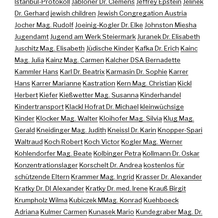
Istanbul-Protokoll
Jabloner Dr. Clemens
Jeffrey Epstein
Jelinek
Dr. Gerhard
jewish children
Jewish Congregation Austria
Jocher Mag. Rudolf
Joeinig-Kogler Dr. Elke
Johnston Miesha
Jugendamt
Jugend am Werk Steiermark
Juranek Dr. Elisabeth
Juschitz Mag. Elisabeth
Jüdische Kinder
Kafka Dr. Erich
Kainc
Mag. Julia
Kainz Mag. Carmen
Kalcher DSA Bernadette
Kammler Hans
Karl Dr. Beatrix
Karmasin Dr. Sophie
Karrer
Hans
Karrer Marianne
Kastration
Kern Mag. Christian
Kickl
Herbert
Kiefer
Kießwetter Mag. Susanna
Kinderhandel
Kindertransport
Klackl Hofrat Dr. Michael
kleinwüchsige
Kinder
Klocker Mag. Walter
Kloihofer Mag. Silvia
Klug Mag.
Gerald
Kneidinger Mag. Judith
Kneissl Dr. Karin
Knopper-Spari
Waltraud
Koch Robert
Koch Victor
Kogler Mag. Werner
Kohlendorfer Mag. Beate
Kolbinger Petra
Kollmann Dr. Oskar
Konzentrationslager
Korschelt Dr. Andrea
kostenlos für
schützende Eltern
Krammer Mag. Ingrid
Krasser Dr. Alexander
Kratky Dr. DI Alexander
Kratky Dr. med. Irene
Krauß Birgit
Krumpholz Wilma
Kubiczek MMag. Konrad
Kuehboeck
Adriana
Kulmer Carmen
Kunasek Mario
Kundegraber Mag. Dr.