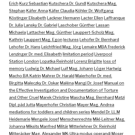
Erich
Kurz Sebastian
Kutschera Dr. Gundl
Kutschera Mag.
Stephan
Käfer Anna
Käfer Claudia
Köhler Dr. Wolfgang
Köstinger Elisabeth
Lackner Hermann
Lacter Ellen
Laffranque
Dr. Julia
Lansky Dr. Gabriel
Laschober Günther
Lassan
Michaela
Lattacher Mag. Günther
Lauppert-Scholz Mag.
Kathrin
Lauppert Mag. Egon
lectures
Lehofer Dr. Bernhard
Lehofer Dr. Hans
Leichtfried Mag. Jörg
Lemaire MBA Frederick
Lenzinger Dr. med. Elisabeth
limitation period
Liverpool
Station
London
Lopatka Reinhold
Lorenz Brigitte
loss of
memory
Ludwig Dr. Michael
Luif Mag. Johann
Löger Hartwig
Macho BA Katrin
Mahrer Dr. Harald
Maierhofer Dr. med.
Birgitta
Maleczky Dr. Oskar
Malèna
Mangi Dr. Josef
Manual on
the Effective Investigation and Documentation of Torture
and Other Cruel
Marek Christine
Mascha Mag. Bernhard
Matzi
Dipl. päd Jutta
Mayerhofer Christian
Mayer Mag. Andrea
mediations for toddlers and children series
Mendel Dr. LL.M
Heidemarie
Mengele Josef
Menschenrechte
Mikl-Leitner Mag.
Johanna
Miksits Manfred
Militär
Mitterlehner Dr. Reinhold
Mitteräcker Mag. Alexander
MK-Ultra
modus operandi
Moser