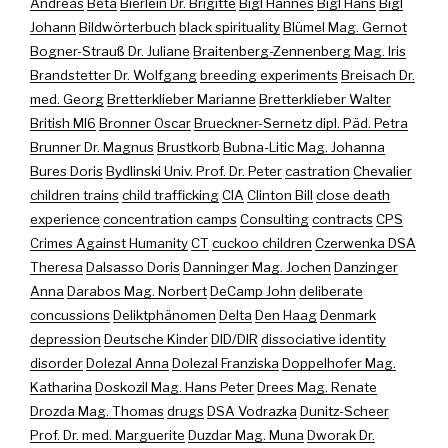
Andreas
Beta
Bierlein Dr. Brigitte
Bigl Hannes
Bigl Hans
Bigl
Johann
Bildwörterbuch
black spirituality
Blümel Mag. Gernot
Bogner-Strauß Dr. Juliane
Braitenberg-Zennenberg Mag. Iris
Brandstetter Dr. Wolfgang
breeding experiments
Breisach Dr.
med. Georg
Bretterklieber Marianne
Bretterklieber Walter
British MI6
Bronner Oscar
Brueckner-Sernetz dipl. Päd. Petra
Brunner Dr. Magnus
Brustkorb
Bubna-Litic Mag. Johanna
Bures Doris
Bydlinski Univ. Prof. Dr. Peter
castration
Chevalier
children trains
child trafficking
CIA
Clinton Bill
close death
experience
concentration camps
Consulting
contracts
CPS
Crimes Against Humanity
CT
cuckoo children
Czerwenka DSA
Theresa
Dalsasso Doris
Danninger Mag. Jochen
Danzinger
Anna
Darabos Mag. Norbert
DeCamp John
deliberate
concussions
Deliktphänomen
Delta
Den Haag
Denmark
depression
Deutsche Kinder
DID/DIR
dissociative identity
disorder
Dolezal Anna
Dolezal Franziska
Doppelhofer Mag.
Katharina
Doskozil Mag. Hans Peter
Drees Mag. Renate
Drozda Mag. Thomas
drugs
DSA Vodrazka
Dunitz-Scheer
Prof. Dr. med. Marguerite
Duzdar Mag. Muna
Dworak Dr.