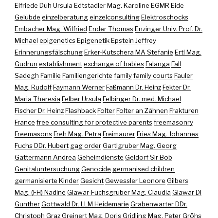
Elfriede
Düh Ursula
Edtstadler Mag. Karoline
EGMR
Eide
Gelübde
einzelberatung
einzelconsulting
Elektroschocks
Embacher Mag. Wilfried
Ender Thomas
Enzinger Univ. Prof. Dr.
Michael
epigenetics
Epigenetik
Epstein Jeffrey
Erinnerungsfälschung
Erker-Kutschera MA Stefanie
Ertl Mag.
Gudrun
establishment
exchange of babies
Falanga
Fall
Sadegh
Familie
Familiengerichte
family
family courts
Fauler
Mag. Rudolf
Faymann Werner
Faßmann Dr. Heinz
Fekter Dr.
Maria Theresia
Felber Ursula
Felbinger Dr. med. Michael
Fischer Dr. Heinz
Flashback
Folter
Folter an Zähnen
Frakturen
France
free consulting for protective parents
freemasonry
Freemasons
Freh Mag. Petra
Freimaurer
Fries Mag. Johannes
Fuchs DDr. Hubert
gag order
Gartlgruber Mag. Georg
Gattermann Andrea
Geheimdienste
Geldorf Sir Bob
Genitaluntersuchung
Genocide
germanised children
germanisierte Kinder
Gesicht
Gewessler Leonore
Gilbers
Mag. (FH) Nadine
Glawar-Fuchsgruber Mag. Claudia
Glawar DI
Gunther
Gottwald Dr. LLM Heidemarie
Grabenwarter DDr.
Christoph
Graz
Greinert Mag. Doris
Gridling Mag. Peter
Gröhs