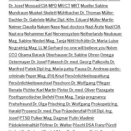
Dr. Josef
Mossad/CIA
MPD
MR/CT
MRT
Mueller Sabine
Mundraum
Muskel-Skelett
Mühlbacher Dr. Thomas
Müller-
Dachler Dr. Gabriele
Müller Dipl.-Kfm. Eduard
Müller Martin
Naimer Claudia
Nakam
Nase
Nazi-doctors
Nazi-Ärzte
Nazi/CIA
Nazi era
Nehammer Karl
Nervensystem
Netherlands
Neubauer
Mag. Sabine
Niederl Mag. Tanja
Nittl Hofrätin Dr. Maria-Luise
Nogratnig Mag. LL.M Gerhard
no one will believe you
Nxivm
O.T.O
Obama Barack
Oberhauser Dr. Sabine
Ohren
Omega
Ostermayer Dr. Josef
Pakesch Dr. med. Georg
Palkovits Dr.
Manfred
Patek Dipl-Ing. Maria
patsy
Pausa Dr. Andreas
pedo-
criminals
Peper Mag. (FH) Knut
Persönlichkeitsspaltung
Persönlichkeitswechsel
Peschorn Dr. Wolfgang
Pfleger
Renate
Pichler Karl Martin
Pinter Dr. med. Oliver
Pizzagate
Posthypnotischer Befehl
Pree Mag. Tanja
pregnancy
Prehsfreund Dr. Olga
Prisching Dr. Wolfgang
Prokopetz Ing.
Harald
Prosenz Dr. med. Pius
Präzedenzfall
Pröll Dipl.-Ing.
Josef
PTSD
Pulker Mag. Dagmar
Putin Vladimir
Pädokriminalität
Pöltner Dr. Walter
Pöschl DSA Franz
Pürstl