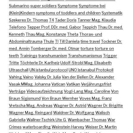
Submarino
super soldiers
Symptome
Symptome bei
(Klein)Kindern
symptoms of toddlers and children
Systematik
Szekeres Dr. Thomas
T4
Tader Doris
Tanner Mag. Klaudia
Telefono
Tepper Prof. DDr. med. Gabor
Teppich
Thau Dr. med.
Kenneth
Thau Mag. Konstanze
Theta
Thorax- und
Abdominaltrauma
Thule
TI
Till Daniela
time travel
Tockner Dr.
med. Armin
Tomberger Dr. med. Otmar
torture
torture on
teeth
Trainings
transhumanism
Transhumanismus
Trigger
Tritte
Töchterle Dr. Karlheiz
Udolf-Strobl Mag. Elisabeth
Ultraschall
UN istanbul protocol
UNO Istanabul Protokoll
Vahing Vaino
Valsky Dr. Julia
Van der Bellen Dr. Alexander
Vasak MMag. Johanna
Vatican
Vatikan
Verjährungsfrist
Verträge
Videoaufzeichnung
Vogl-Lang Mag. Caroline
Von
Braun Sigismund
Von Braun Wernher
Voves Mag. Franz
Vretscha Mag. Andreas
Wagner Dr. Astrid
Wagner Dr. Brigitte
Wagner Mag. Reingard
Waldner Dr. Wolfgang
Walisch
Gabriella
Wallner-Tschirk Ute G.
Wambacher Thomas
War
Crimes
waterboarding
Weinstein Harvey
Weiser Dr. Martin