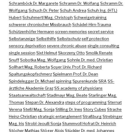
Schramböck Dr. Margarete
Schramm Dr. Wolfang
Schramm Dr.
Wolfgang
Schuch Dr. Peter
Schuh Andrea
Schuh Ing. (HTL)
Hubert
Schuhmertl Mag. Christoph
Schweigetraining
schwerer chronischer Missbrauch
Schädel-Hirn-Trauma
Schützenhöfer Hermann
screen memories
secret service
Selbstanzeige
Selbsthilfe
Selbstschutz
self protection
sensory deprivation
severe chronic abuse
single consulting
single session
Sixt Helmut
Skorzeny Otto
Smolik Renate
Snuff
Sobotka Mag. Wolfgang
Sohnle Dr. med. Christian
Sollhart Mag. Roberta
Soyer Univ. Prof. Dr. Richard
Spaltungskopfschmerz
Spielmann Prof. Dr. Dean
Spindelegger Dr. Michael
spinning
Spurenkunde
SRA
SS-
ärztliche Akademie Graz
SS academy of physicians
Staatsanwaltschaft
Stadlmayr Mag. Beate
Starlinger Mag.
Thomas
Stepan Dr. Alexandra
steps of programming
Sternat
Verena
Steßl Mag. Sonja
Stilling Dr. Ines
Story Cubes
Strache
Heinz-Christian
strategic entanglement
Straßburg
Strebinger
Mag. Iris
Strobl-Jeoulli Sonja
Stummvoll Hofrat Dr. Heinrich
Stöcher Mathias
Stöger Alois
Stückler Dr. med. Johannes