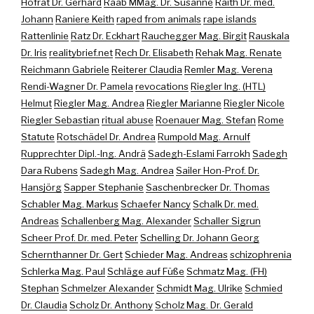
Hofrat Dr. Gerhard
Raab MMag. Dr. Susanne
Raith Dr. med.
Johann
Raniere Keith
raped from animals
rape islands
Rattenlinie
Ratz Dr. Eckhart
Rauchegger Mag. Birgit
Rauskala
Dr. Iris
realitybrief.net
Rech Dr. Elisabeth
Rehak Mag. Renate
Reichmann Gabriele
Reiterer Claudia
Remler Mag. Verena
Rendi-Wagner Dr. Pamela
revocations
Riegler Ing. (HTL)
Helmut
Riegler Mag. Andrea
Riegler Marianne
Riegler Nicole
Riegler Sebastian
ritual abuse
Roenauer Mag. Stefan
Rome
Statute
Rotschädel Dr. Andrea
Rumpold Mag. Arnulf
Rupprechter Dipl.-Ing. Andrä
Sadegh-Eslami Farrokh
Sadegh
Dara Rubens
Sadegh Mag. Andrea
Sailer Hon-Prof. Dr.
Hansjörg
Sapper Stephanie
Saschenbrecker Dr. Thomas
Schabler Mag. Markus
Schaefer Nancy
Schalk Dr. med.
Andreas
Schallenberg Mag. Alexander
Schaller Sigrun
Scheer Prof. Dr. med. Peter
Schelling Dr. Johann Georg
Schernthanner Dr. Gert
Schieder Mag. Andreas
schizophrenia
Schlerka Mag. Paul
Schläge auf Füße
Schmatz Mag. (FH)
Stephan
Schmelzer Alexander
Schmidt Mag. Ulrike
Schmied
Dr. Claudia
Scholz Dr. Anthony
Scholz Mag. Dr. Gerald