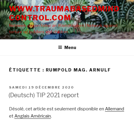
Aller
WWW.TRAUMABASEDMIND
au
CONTROL.COM
contenu
principal
Netzwerk gegen Folter an (Klein)Kindern | Network against
torture on toddlers and children
Menu
ÉTIQUETTE : RUMPOLD MAG. ARNULF
PUBLIÉ
SAMEDI 19 DÉCEMBRE 2020
LE
(Deutsch) TIP 2021 report
Désolé, cet article est seulement disponible en
Allemand
et
Anglais Américain
.