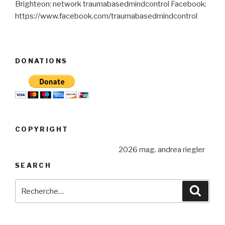
Brighteon: network traumabasedmindcontrol Facebook:
https://www.facebook.com/traumabasedmindcontrol
DONATIONS
COPYRIGHT
2026 mag. andrea riegler
SEARCH
Recherche
Reche
pour
: