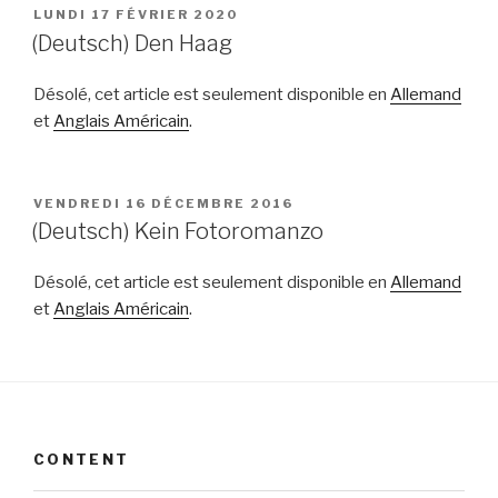
PUBLIÉ
LUNDI 17 FÉVRIER 2020
LE
(Deutsch) Den Haag
Désolé, cet article est seulement disponible en
Allemand
et
Anglais Américain
.
PUBLIÉ
VENDREDI 16 DÉCEMBRE 2016
LE
(Deutsch) Kein Fotoromanzo
Désolé, cet article est seulement disponible en
Allemand
et
Anglais Américain
.
CONTENT