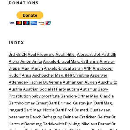
DONATIONS
INDEX
3rd REICH
Abel Hildegard
Adolf Hitler
Albrecht dipl. Päd. Ulli
Alpha
Amon Anita
Angelo-Drapal Mag. Katharina
Angelo-
Drapal Mag. Martin
Angelo-Drapal Sarah
ANP
Anschober
Rudolf
Anus
Aschbacher Mag. (FH) Christine
Asperger
Atteneder-Tischler Dr. Verena
Aufhängen
Augen
Auschwitz
Austria
Austrian Socialist Party
autism
Autismus
Baby-
Prostitution
baby prostitute
Bandion-Ortner Mag. Claudia
Barthholomay Ernest
Bartl Dr. med. Gustav jun.
Bartl Mag.
Irmgard
Bartl Mag. Nicole
Bartl Prof. Dr. med. Gustav sen.
basements
Bauch
Befragung
Beinahe-Ersticken
Beister Dr.
Hartmut
Beratung
Berlakovich Dipl.-Ing. Nikolaus
Bernat Dr.