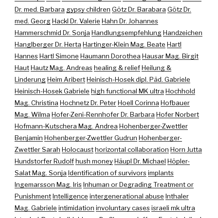
Dr. med. Barbara
gypsy children
Götz Dr. Barabara
Götz Dr.
med. Georg
Hackl Dr. Valerie
Hahn Dr. Johannes
Hammerschmid Dr. Sonja
Handlungsempfehlung
Handzeichen
Hanglberger Dr. Herta
Hartinger-Klein Mag. Beate
Hartl
Hannes
Hartl Simone
Haumann Dorothea
Hausar Mag. Birgit
Haut
Hautz Mag. Andreas
healing & relief
Heilung &
Linderung
Heim Aribert
Heinisch-Hosek dipl. Päd. Gabriele
Heinisch-Hosek Gabriele
high functional MK ultra
Hochhold
Mag. Christina
Hochnetz Dr. Peter
Hoell Corinna
Hofbauer
Mag. Wilma
Hofer-Zeni-Rennhofer Dr. Barbara
Hofer Norbert
Hofmann-Kutschera Mag. Andrea
Hohenberger-Zwettler
Benjamin
Hohenberger-Zwettler Gudrun
Hohenberger-
Zwettler Sarah
Holocaust
horizontal collaboration
Horn Jutta
Hundstorfer Rudolf
hush money
Häupl Dr. Michael
Höpler-
Salat Mag. Sonja
Identification of survivors
implants
Ingemarsson Mag. Iris
Inhuman or Degrading Treatment or
Punishment
Intelligence
intergenerational abuse
Inthaler
Mag. Gabriele
intimidation
involuntary cases
israeli mk ultra