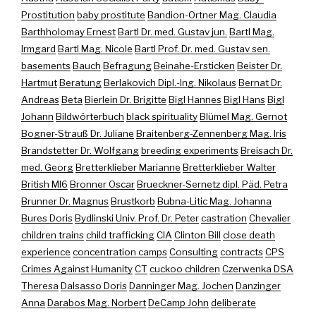
Prostitution
baby prostitute
Bandion-Ortner Mag. Claudia
Barthholomay Ernest
Bartl Dr. med. Gustav jun.
Bartl Mag.
Irmgard
Bartl Mag. Nicole
Bartl Prof. Dr. med. Gustav sen.
basements
Bauch
Befragung
Beinahe-Ersticken
Beister Dr.
Hartmut
Beratung
Berlakovich Dipl.-Ing. Nikolaus
Bernat Dr.
Andreas
Beta
Bierlein Dr. Brigitte
Bigl Hannes
Bigl Hans
Bigl
Johann
Bildwörterbuch
black spirituality
Blümel Mag. Gernot
Bogner-Strauß Dr. Juliane
Braitenberg-Zennenberg Mag. Iris
Brandstetter Dr. Wolfgang
breeding experiments
Breisach Dr.
med. Georg
Bretterklieber Marianne
Bretterklieber Walter
British MI6
Bronner Oscar
Brueckner-Sernetz dipl. Päd. Petra
Brunner Dr. Magnus
Brustkorb
Bubna-Litic Mag. Johanna
Bures Doris
Bydlinski Univ. Prof. Dr. Peter
castration
Chevalier
children trains
child trafficking
CIA
Clinton Bill
close death
experience
concentration camps
Consulting
contracts
CPS
Crimes Against Humanity
CT
cuckoo children
Czerwenka DSA
Theresa
Dalsasso Doris
Danninger Mag. Jochen
Danzinger
Anna
Darabos Mag. Norbert
DeCamp John
deliberate