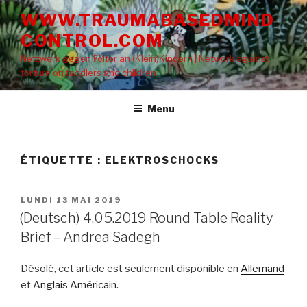
Aller
WWW.TRAUMABASEDMIND
au
CONTROL.COM
contenu
principal
Netzwerk gegen Folter an (Klein)Kindern | Network against
torture on toddlers and children
Menu
ÉTIQUETTE : ELEKTROSCHOCKS
PUBLIÉ
LUNDI 13 MAI 2019
LE
(Deutsch) 4.05.2019 Round Table Reality
Brief – Andrea Sadegh
Désolé, cet article est seulement disponible en
Allemand
et
Anglais Américain
.