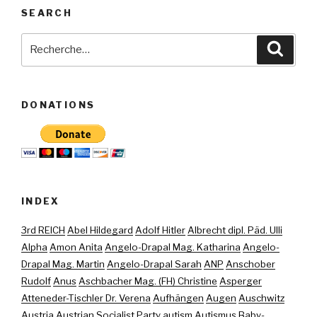
SEARCH
Recherche
Reche
pour
:
DONATIONS
INDEX
3rd REICH
Abel Hildegard
Adolf Hitler
Albrecht dipl. Päd. Ulli
Alpha
Amon Anita
Angelo-Drapal Mag. Katharina
Angelo-
Drapal Mag. Martin
Angelo-Drapal Sarah
ANP
Anschober
Rudolf
Anus
Aschbacher Mag. (FH) Christine
Asperger
Atteneder-Tischler Dr. Verena
Aufhängen
Augen
Auschwitz
Austria
Austrian Socialist Party
autism
Autismus
Baby-