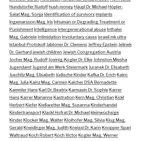
Hundstorfer Rudolf
hush money
Häupl Dr. Michael
Höpler-
Salat Mag. Sonja
Identification of survivors
implants
Ingemarsson Mag. Iris
Inhuman or Degrading Treatment or
Punishment
Intelligence
intergenerational abuse
Inthaler
Mag. Gabriele
intimidation
involuntary cases
israeli mk ultra
Istanbul-Protokoll
Jabloner Dr. Clemens
Jeffrey Epstein
Jelinek
Dr. Gerhard
jewish children
Jewish Congregation Austria
Jocher Mag. Rudolf
Joeinig-Kogler Dr. Elke
Johnston Miesha
Jugendamt
Jugend am Werk Steiermark
Juranek Dr. Elisabeth
Juschitz Mag. Elisabeth
Jüdische Kinder
Kafka Dr. Erich
Kainc
Mag. Julia
Kainz Mag. Carmen
Kalcher DSA Bernadette
Kammler Hans
Karl Dr. Beatrix
Karmasin Dr. Sophie
Karrer
Hans
Karrer Marianne
Kastration
Kern Mag. Christian
Kickl
Herbert
Kiefer
Kießwetter Mag. Susanna
Kinderhandel
Kindertransport
Klackl Hofrat Dr. Michael
kleinwüchsige
Kinder
Klocker Mag. Walter
Kloihofer Mag. Silvia
Klug Mag.
Gerald
Kneidinger Mag. Judith
Kneissl Dr. Karin
Knopper-Spari
Waltraud
Koch Robert
Koch Victor
Kogler Mag. Werner