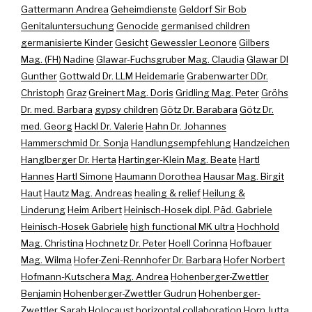
Gattermann Andrea
Geheimdienste
Geldorf Sir Bob
Genitaluntersuchung
Genocide
germanised children
germanisierte Kinder
Gesicht
Gewessler Leonore
Gilbers
Mag. (FH) Nadine
Glawar-Fuchsgruber Mag. Claudia
Glawar DI
Gunther
Gottwald Dr. LLM Heidemarie
Grabenwarter DDr.
Christoph
Graz
Greinert Mag. Doris
Gridling Mag. Peter
Gröhs
Dr. med. Barbara
gypsy children
Götz Dr. Barabara
Götz Dr.
med. Georg
Hackl Dr. Valerie
Hahn Dr. Johannes
Hammerschmid Dr. Sonja
Handlungsempfehlung
Handzeichen
Hanglberger Dr. Herta
Hartinger-Klein Mag. Beate
Hartl
Hannes
Hartl Simone
Haumann Dorothea
Hausar Mag. Birgit
Haut
Hautz Mag. Andreas
healing & relief
Heilung &
Linderung
Heim Aribert
Heinisch-Hosek dipl. Päd. Gabriele
Heinisch-Hosek Gabriele
high functional MK ultra
Hochhold
Mag. Christina
Hochnetz Dr. Peter
Hoell Corinna
Hofbauer
Mag. Wilma
Hofer-Zeni-Rennhofer Dr. Barbara
Hofer Norbert
Hofmann-Kutschera Mag. Andrea
Hohenberger-Zwettler
Benjamin
Hohenberger-Zwettler Gudrun
Hohenberger-
Zwettler Sarah
Holocaust
horizontal collaboration
Horn Jutta