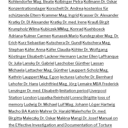
Kohlendorfer Mag. Beate
Kolbinger Petra
Kollmann Dr. Oskar
Konzentrationslager
Korschelt Dr. Andrea
kostenlos für
schützende Eltern
Krammer Mag. Ingrid
Krasser Dr. Alexander
Kratky Dr. DI Alexander
Kratky Dr. med. Irene
Krauß Birgit
Krumpholz Wilma
Kubiczek MMag. Konrad
Kuehboeck
Adriana
Kulmer Carmen
Kunasek Mario
Kundegraber Mag. Dr.
Erich
Kurz Sebastian
Kutschera Dr. Gundl
Kutschera Mag.
Stephan
Käfer Anna
Käfer Claudia
Köhler Dr. Wolfgang
Köstinger Elisabeth
Lackner Hermann
Lacter Ellen
Laffranque
Dr. Julia
Lansky Dr. Gabriel
Laschober Günther
Lassan
Michaela
Lattacher Mag. Günther
Lauppert-Scholz Mag.
Kathrin
Lauppert Mag. Egon
lectures
Lehofer Dr. Bernhard
Lehofer Dr. Hans
Leichtfried Mag. Jörg
Lemaire MBA Frederick
Lenzinger Dr. med. Elisabeth
limitation period
Liverpool
Station
London
Lopatka Reinhold
Lorenz Brigitte
loss of
memory
Ludwig Dr. Michael
Luif Mag. Johann
Löger Hartwig
Macho BA Katrin
Mahrer Dr. Harald
Maierhofer Dr. med.
Birgitta
Maleczky Dr. Oskar
Malèna
Mangi Dr. Josef
Manual on
the Effective Investigation and Documentation of Torture