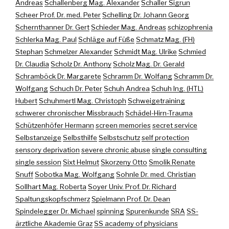
Andreas
Schallenberg Mag. Alexander
Schaller Sigrun
Scheer Prof. Dr. med. Peter
Schelling Dr. Johann Georg
Schernthanner Dr. Gert
Schieder Mag. Andreas
schizophrenia
Schlerka Mag. Paul
Schläge auf Füße
Schmatz Mag. (FH)
Stephan
Schmelzer Alexander
Schmidt Mag. Ulrike
Schmied
Dr. Claudia
Scholz Dr. Anthony
Scholz Mag. Dr. Gerald
Schramböck Dr. Margarete
Schramm Dr. Wolfang
Schramm Dr.
Wolfgang
Schuch Dr. Peter
Schuh Andrea
Schuh Ing. (HTL)
Hubert
Schuhmertl Mag. Christoph
Schweigetraining
schwerer chronischer Missbrauch
Schädel-Hirn-Trauma
Schützenhöfer Hermann
screen memories
secret service
Selbstanzeige
Selbsthilfe
Selbstschutz
self protection
sensory deprivation
severe chronic abuse
single consulting
single session
Sixt Helmut
Skorzeny Otto
Smolik Renate
Snuff
Sobotka Mag. Wolfgang
Sohnle Dr. med. Christian
Sollhart Mag. Roberta
Soyer Univ. Prof. Dr. Richard
Spaltungskopfschmerz
Spielmann Prof. Dr. Dean
Spindelegger Dr. Michael
spinning
Spurenkunde
SRA
SS-
ärztliche Akademie Graz
SS academy of physicians