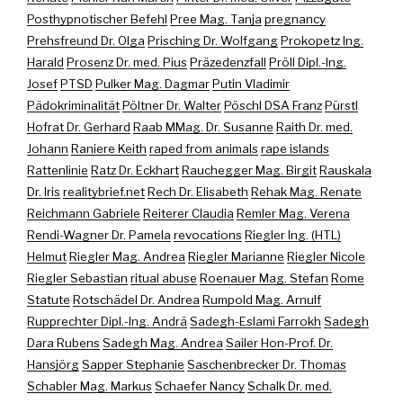
Posthypnotischer Befehl
Pree Mag. Tanja
pregnancy
Prehsfreund Dr. Olga
Prisching Dr. Wolfgang
Prokopetz Ing.
Harald
Prosenz Dr. med. Pius
Präzedenzfall
Pröll Dipl.-Ing.
Josef
PTSD
Pulker Mag. Dagmar
Putin Vladimir
Pädokriminalität
Pöltner Dr. Walter
Pöschl DSA Franz
Pürstl
Hofrat Dr. Gerhard
Raab MMag. Dr. Susanne
Raith Dr. med.
Johann
Raniere Keith
raped from animals
rape islands
Rattenlinie
Ratz Dr. Eckhart
Rauchegger Mag. Birgit
Rauskala
Dr. Iris
realitybrief.net
Rech Dr. Elisabeth
Rehak Mag. Renate
Reichmann Gabriele
Reiterer Claudia
Remler Mag. Verena
Rendi-Wagner Dr. Pamela
revocations
Riegler Ing. (HTL)
Helmut
Riegler Mag. Andrea
Riegler Marianne
Riegler Nicole
Riegler Sebastian
ritual abuse
Roenauer Mag. Stefan
Rome
Statute
Rotschädel Dr. Andrea
Rumpold Mag. Arnulf
Rupprechter Dipl.-Ing. Andrä
Sadegh-Eslami Farrokh
Sadegh
Dara Rubens
Sadegh Mag. Andrea
Sailer Hon-Prof. Dr.
Hansjörg
Sapper Stephanie
Saschenbrecker Dr. Thomas
Schabler Mag. Markus
Schaefer Nancy
Schalk Dr. med.