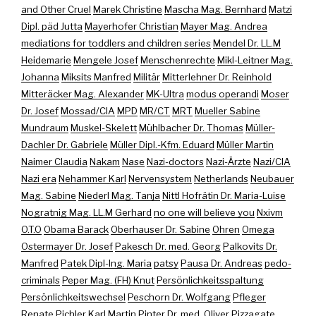
and Other Cruel
Marek Christine
Mascha Mag. Bernhard
Matzi
Dipl. päd Jutta
Mayerhofer Christian
Mayer Mag. Andrea
mediations for toddlers and children series
Mendel Dr. LL.M
Heidemarie
Mengele Josef
Menschenrechte
Mikl-Leitner Mag.
Johanna
Miksits Manfred
Militär
Mitterlehner Dr. Reinhold
Mitteräcker Mag. Alexander
MK-Ultra
modus operandi
Moser
Dr. Josef
Mossad/CIA
MPD
MR/CT
MRT
Mueller Sabine
Mundraum
Muskel-Skelett
Mühlbacher Dr. Thomas
Müller-
Dachler Dr. Gabriele
Müller Dipl.-Kfm. Eduard
Müller Martin
Naimer Claudia
Nakam
Nase
Nazi-doctors
Nazi-Ärzte
Nazi/CIA
Nazi era
Nehammer Karl
Nervensystem
Netherlands
Neubauer
Mag. Sabine
Niederl Mag. Tanja
Nittl Hofrätin Dr. Maria-Luise
Nogratnig Mag. LL.M Gerhard
no one will believe you
Nxivm
O.T.O
Obama Barack
Oberhauser Dr. Sabine
Ohren
Omega
Ostermayer Dr. Josef
Pakesch Dr. med. Georg
Palkovits Dr.
Manfred
Patek Dipl-Ing. Maria
patsy
Pausa Dr. Andreas
pedo-
criminals
Peper Mag. (FH) Knut
Persönlichkeitsspaltung
Persönlichkeitswechsel
Peschorn Dr. Wolfgang
Pfleger
Renate
Pichler Karl Martin
Pinter Dr. med. Oliver
Pizzagate