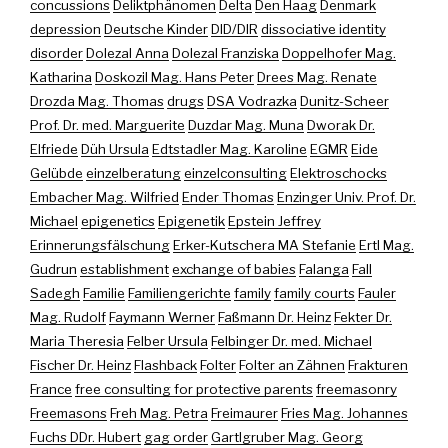
concussions
Deliktphänomen
Delta
Den Haag
Denmark
depression
Deutsche Kinder
DID/DIR
dissociative identity
disorder
Dolezal Anna
Dolezal Franziska
Doppelhofer Mag.
Katharina
Doskozil Mag. Hans Peter
Drees Mag. Renate
Drozda Mag. Thomas
drugs
DSA Vodrazka
Dunitz-Scheer
Prof. Dr. med. Marguerite
Duzdar Mag. Muna
Dworak Dr.
Elfriede
Düh Ursula
Edtstadler Mag. Karoline
EGMR
Eide
Gelübde
einzelberatung
einzelconsulting
Elektroschocks
Embacher Mag. Wilfried
Ender Thomas
Enzinger Univ. Prof. Dr.
Michael
epigenetics
Epigenetik
Epstein Jeffrey
Erinnerungsfälschung
Erker-Kutschera MA Stefanie
Ertl Mag.
Gudrun
establishment
exchange of babies
Falanga
Fall
Sadegh
Familie
Familiengerichte
family
family courts
Fauler
Mag. Rudolf
Faymann Werner
Faßmann Dr. Heinz
Fekter Dr.
Maria Theresia
Felber Ursula
Felbinger Dr. med. Michael
Fischer Dr. Heinz
Flashback
Folter
Folter an Zähnen
Frakturen
France
free consulting for protective parents
freemasonry
Freemasons
Freh Mag. Petra
Freimaurer
Fries Mag. Johannes
Fuchs DDr. Hubert
gag order
Gartlgruber Mag. Georg