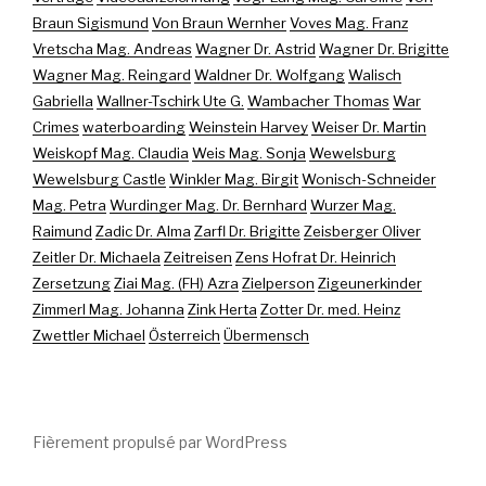
Braun Sigismund
Von Braun Wernher
Voves Mag. Franz
Vretscha Mag. Andreas
Wagner Dr. Astrid
Wagner Dr. Brigitte
Wagner Mag. Reingard
Waldner Dr. Wolfgang
Walisch
Gabriella
Wallner-Tschirk Ute G.
Wambacher Thomas
War
Crimes
waterboarding
Weinstein Harvey
Weiser Dr. Martin
Weiskopf Mag. Claudia
Weis Mag. Sonja
Wewelsburg
Wewelsburg Castle
Winkler Mag. Birgit
Wonisch-Schneider
Mag. Petra
Wurdinger Mag. Dr. Bernhard
Wurzer Mag.
Raimund
Zadic Dr. Alma
Zarfl Dr. Brigitte
Zeisberger Oliver
Zeitler Dr. Michaela
Zeitreisen
Zens Hofrat Dr. Heinrich
Zersetzung
Ziai Mag. (FH) Azra
Zielperson
Zigeunerkinder
Zimmerl Mag. Johanna
Zink Herta
Zotter Dr. med. Heinz
Zwettler Michael
Österreich
Übermensch
Fièrement propulsé par WordPress