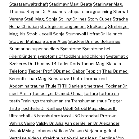
Staatsanwaltschaft
Stadlmayr Mag. Beate
Starlinger Mag.
Thomas
Stepan Dr. Alexandra
steps of programming
Sternat
Verena
Steßl Mag. Sonja
Stilling Dr. Ines
Story Cubes
Strache
Heinz-Christian
strategic entanglement
Straßburg
Strebinger
Mag. Iris
Strobl-Jeoulli Sonja
Stummvoll Hofrat Dr. Heinrich
Stöcher Mathias
Stöger Alois
Stückler Dr. med. Johannes
Submarino
super soldiers
Symptome
Symptome bei
(Klein)Kindern
symptoms of toddlers and children
Systematik
Szekeres Dr. Thomas
T4
Tader Doris
Tanner Mag. Klaudia
Telefono
Tepper Prof. DDr. med. Gabor
Teppich
Thau Dr. med.
Kenneth
Thau Mag. Konstanze
Theta
Thorax- und
Abdominaltrauma
Thule
TI
Till Daniela
time travel
Tockner Dr.
med. Armin
Tomberger Dr. med. Otmar
torture
torture on
teeth
Trainings
transhumanism
Transhumanismus
Trigger
Tritte
Töchterle Dr. Karlheiz
Udolf-Strobl Mag. Elisabeth
Ultraschall
UN istanbul protocol
UNO Istanabul Protokoll
Vahing Vaino
Valsky Dr. Julia
Van der Bellen Dr. Alexander
Vasak MMag. Johanna
Vatican
Vatikan
Verjährungsfrist
Verträge
Videoaufzeichnung
Vogl-Lang Mag. Caroline
Von