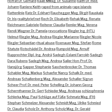
Hofrat Dr. Gerhard
Raab MMag. Dr. Susanne
Raith Dr. med.
Johann
Raniere Keith
raped from animals
rape islands
Rattenlinie
Ratz Dr. Eckhart
Rauchegger Mag. Birgit
Rauskala
Dr. Iris
realitybrief.net
Rech Dr. Elisabeth
Rehak Mag. Renate
Reichmann Gabriele
Reiterer Claudia
Remler Mag. Verena
Rendi-Wagner Dr. Pamela
revocations
Riegler Ing. (HTL)
Helmut
Riegler Mag. Andrea
Riegler Marianne
Riegler Nicole
Riegler Sebastian
ritual abuse
Roenauer Mag. Stefan
Rome
Statute
Rotschädel Dr. Andrea
Rumpold Mag. Arnulf
Rupprechter Dipl.-Ing. Andrä
Sadegh-Eslami Farrokh
Sadegh
Dara Rubens
Sadegh Mag. Andrea
Sailer Hon-Prof. Dr.
Hansjörg
Sapper Stephanie
Saschenbrecker Dr. Thomas
Schabler Mag. Markus
Schaefer Nancy
Schalk Dr. med.
Andreas
Schallenberg Mag. Alexander
Schaller Sigrun
Scheer Prof. Dr. med. Peter
Schelling Dr. Johann Georg
Schernthanner Dr. Gert
Schieder Mag. Andreas
schizophrenia
Schlerka Mag. Paul
Schläge auf Füße
Schmatz Mag. (FH)
Stephan
Schmelzer Alexander
Schmidt Mag. Ulrike
Schmied
Dr. Claudia
Scholz Dr. Anthony
Scholz Mag. Dr. Gerald