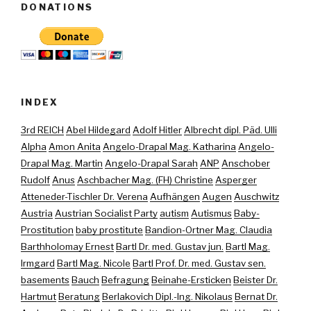
DONATIONS
INDEX
3rd REICH
Abel Hildegard
Adolf Hitler
Albrecht dipl. Päd. Ulli
Alpha
Amon Anita
Angelo-Drapal Mag. Katharina
Angelo-
Drapal Mag. Martin
Angelo-Drapal Sarah
ANP
Anschober
Rudolf
Anus
Aschbacher Mag. (FH) Christine
Asperger
Atteneder-Tischler Dr. Verena
Aufhängen
Augen
Auschwitz
Austria
Austrian Socialist Party
autism
Autismus
Baby-
Prostitution
baby prostitute
Bandion-Ortner Mag. Claudia
Barthholomay Ernest
Bartl Dr. med. Gustav jun.
Bartl Mag.
Irmgard
Bartl Mag. Nicole
Bartl Prof. Dr. med. Gustav sen.
basements
Bauch
Befragung
Beinahe-Ersticken
Beister Dr.
Hartmut
Beratung
Berlakovich Dipl.-Ing. Nikolaus
Bernat Dr.