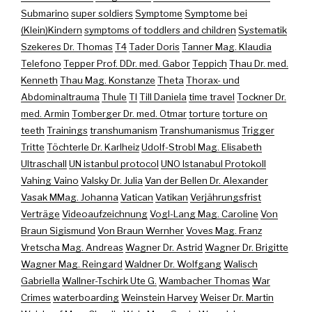
Submarino
super soldiers
Symptome
Symptome bei
(Klein)Kindern
symptoms of toddlers and children
Systematik
Szekeres Dr. Thomas
T4
Tader Doris
Tanner Mag. Klaudia
Telefono
Tepper Prof. DDr. med. Gabor
Teppich
Thau Dr. med.
Kenneth
Thau Mag. Konstanze
Theta
Thorax- und
Abdominaltrauma
Thule
TI
Till Daniela
time travel
Tockner Dr.
med. Armin
Tomberger Dr. med. Otmar
torture
torture on
teeth
Trainings
transhumanism
Transhumanismus
Trigger
Tritte
Töchterle Dr. Karlheiz
Udolf-Strobl Mag. Elisabeth
Ultraschall
UN istanbul protocol
UNO Istanabul Protokoll
Vahing Vaino
Valsky Dr. Julia
Van der Bellen Dr. Alexander
Vasak MMag. Johanna
Vatican
Vatikan
Verjährungsfrist
Verträge
Videoaufzeichnung
Vogl-Lang Mag. Caroline
Von
Braun Sigismund
Von Braun Wernher
Voves Mag. Franz
Vretscha Mag. Andreas
Wagner Dr. Astrid
Wagner Dr. Brigitte
Wagner Mag. Reingard
Waldner Dr. Wolfgang
Walisch
Gabriella
Wallner-Tschirk Ute G.
Wambacher Thomas
War
Crimes
waterboarding
Weinstein Harvey
Weiser Dr. Martin