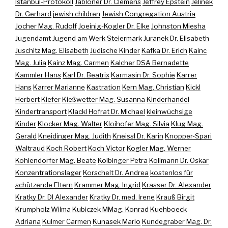
Istanbul-Protokoll
Jabloner Dr. Clemens
Jeffrey Epstein
Jelinek
Dr. Gerhard
jewish children
Jewish Congregation Austria
Jocher Mag. Rudolf
Joeinig-Kogler Dr. Elke
Johnston Miesha
Jugendamt
Jugend am Werk Steiermark
Juranek Dr. Elisabeth
Juschitz Mag. Elisabeth
Jüdische Kinder
Kafka Dr. Erich
Kainc
Mag. Julia
Kainz Mag. Carmen
Kalcher DSA Bernadette
Kammler Hans
Karl Dr. Beatrix
Karmasin Dr. Sophie
Karrer
Hans
Karrer Marianne
Kastration
Kern Mag. Christian
Kickl
Herbert
Kiefer
Kießwetter Mag. Susanna
Kinderhandel
Kindertransport
Klackl Hofrat Dr. Michael
kleinwüchsige
Kinder
Klocker Mag. Walter
Kloihofer Mag. Silvia
Klug Mag.
Gerald
Kneidinger Mag. Judith
Kneissl Dr. Karin
Knopper-Spari
Waltraud
Koch Robert
Koch Victor
Kogler Mag. Werner
Kohlendorfer Mag. Beate
Kolbinger Petra
Kollmann Dr. Oskar
Konzentrationslager
Korschelt Dr. Andrea
kostenlos für
schützende Eltern
Krammer Mag. Ingrid
Krasser Dr. Alexander
Kratky Dr. DI Alexander
Kratky Dr. med. Irene
Krauß Birgit
Krumpholz Wilma
Kubiczek MMag. Konrad
Kuehboeck
Adriana
Kulmer Carmen
Kunasek Mario
Kundegraber Mag. Dr.