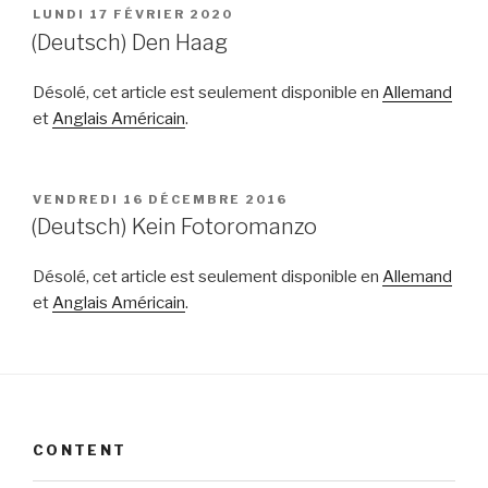
PUBLIÉ
LUNDI 17 FÉVRIER 2020
LE
(Deutsch) Den Haag
Désolé, cet article est seulement disponible en
Allemand
et
Anglais Américain
.
PUBLIÉ
VENDREDI 16 DÉCEMBRE 2016
LE
(Deutsch) Kein Fotoromanzo
Désolé, cet article est seulement disponible en
Allemand
et
Anglais Américain
.
CONTENT