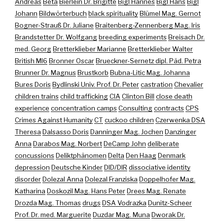
Andreas
Beta
Bierlein Dr. Brigitte
Bigl Hannes
Bigl Hans
Bigl
Johann
Bildwörterbuch
black spirituality
Blümel Mag. Gernot
Bogner-Strauß Dr. Juliane
Braitenberg-Zennenberg Mag. Iris
Brandstetter Dr. Wolfgang
breeding experiments
Breisach Dr.
med. Georg
Bretterklieber Marianne
Bretterklieber Walter
British MI6
Bronner Oscar
Brueckner-Sernetz dipl. Päd. Petra
Brunner Dr. Magnus
Brustkorb
Bubna-Litic Mag. Johanna
Bures Doris
Bydlinski Univ. Prof. Dr. Peter
castration
Chevalier
children trains
child trafficking
CIA
Clinton Bill
close death
experience
concentration camps
Consulting
contracts
CPS
Crimes Against Humanity
CT
cuckoo children
Czerwenka DSA
Theresa
Dalsasso Doris
Danninger Mag. Jochen
Danzinger
Anna
Darabos Mag. Norbert
DeCamp John
deliberate
concussions
Deliktphänomen
Delta
Den Haag
Denmark
depression
Deutsche Kinder
DID/DIR
dissociative identity
disorder
Dolezal Anna
Dolezal Franziska
Doppelhofer Mag.
Katharina
Doskozil Mag. Hans Peter
Drees Mag. Renate
Drozda Mag. Thomas
drugs
DSA Vodrazka
Dunitz-Scheer
Prof. Dr. med. Marguerite
Duzdar Mag. Muna
Dworak Dr.