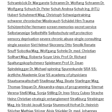
Schramböck Dr. Margarete
Schramm Dr. Wolfang
Schramm Dr.
Wolfgang
Schuch Dr. Peter
Schuh Andrea
Schuh Ing. (HTL)
Hubert
Schuhmertl Mag. Christoph
Schweigetraining
schwerer chronischer Missbrauch
Schädel-Hirn-Trauma
Schützenhöfer Hermann
screen memories
secret service
Selbstanzeige
Selbsthilfe
Selbstschutz
self protection
sensory deprivation
severe chronic abuse
single consulting
single session
Sixt Helmut
Skorzeny Otto
Smolik Renate
Snuff
Sobotka Mag. Wolfgang
Sohnle Dr. med. Christian
Sollhart Mag. Roberta
Soyer Univ. Prof. Dr. Richard
Spaltungskopfschmerz
Spielmann Prof. Dr. Dean
Spindelegger Dr. Michael
spinning
Spurenkunde
SRA
SS-
ärztliche Akademie Graz
SS academy of physicians
Staatsanwaltschaft
Stadlmayr Mag. Beate
Starlinger Mag.
Thomas
Stepan Dr. Alexandra
steps of programming
Sternat
Verena
Steßl Mag. Sonja
Stilling Dr. Ines
Story Cubes
Strache
Heinz-Christian
strategic entanglement
Straßburg
Strebinger
Mag. Iris
Strobl-Jeoulli Sonja
Stummvoll Hofrat Dr. Heinrich
Stöcher Mathias
Stöger Alois
Stückler Dr. med. Johannes