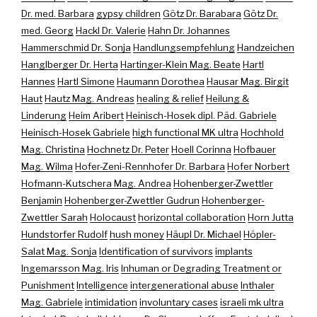
Dr. med. Barbara
gypsy children
Götz Dr. Barabara
Götz Dr.
med. Georg
Hackl Dr. Valerie
Hahn Dr. Johannes
Hammerschmid Dr. Sonja
Handlungsempfehlung
Handzeichen
Hanglberger Dr. Herta
Hartinger-Klein Mag. Beate
Hartl
Hannes
Hartl Simone
Haumann Dorothea
Hausar Mag. Birgit
Haut
Hautz Mag. Andreas
healing & relief
Heilung &
Linderung
Heim Aribert
Heinisch-Hosek dipl. Päd. Gabriele
Heinisch-Hosek Gabriele
high functional MK ultra
Hochhold
Mag. Christina
Hochnetz Dr. Peter
Hoell Corinna
Hofbauer
Mag. Wilma
Hofer-Zeni-Rennhofer Dr. Barbara
Hofer Norbert
Hofmann-Kutschera Mag. Andrea
Hohenberger-Zwettler
Benjamin
Hohenberger-Zwettler Gudrun
Hohenberger-
Zwettler Sarah
Holocaust
horizontal collaboration
Horn Jutta
Hundstorfer Rudolf
hush money
Häupl Dr. Michael
Höpler-
Salat Mag. Sonja
Identification of survivors
implants
Ingemarsson Mag. Iris
Inhuman or Degrading Treatment or
Punishment
Intelligence
intergenerational abuse
Inthaler
Mag. Gabriele
intimidation
involuntary cases
israeli mk ultra