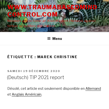
Aller
WWW.TRAUMABASEDMIND
au
CONTROL.COM
contenu
principal
Netzwerk gegen Folter an (Klein)Kindern | Network against
torture on toddlers and children
Menu
ÉTIQUETTE : MAREK CHRISTINE
PUBLIÉ
SAMEDI 19 DÉCEMBRE 2020
LE
(Deutsch) TIP 2021 report
Désolé, cet article est seulement disponible en
Allemand
et
Anglais Américain
.