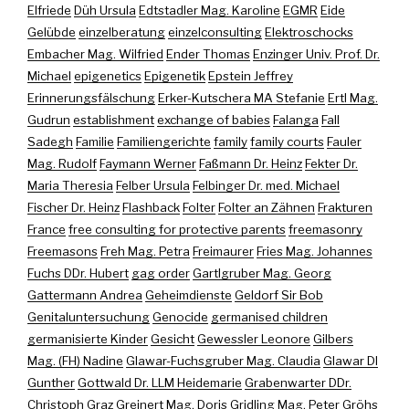
Elfriede
Düh Ursula
Edtstadler Mag. Karoline
EGMR
Eide
Gelübde
einzelberatung
einzelconsulting
Elektroschocks
Embacher Mag. Wilfried
Ender Thomas
Enzinger Univ. Prof. Dr.
Michael
epigenetics
Epigenetik
Epstein Jeffrey
Erinnerungsfälschung
Erker-Kutschera MA Stefanie
Ertl Mag.
Gudrun
establishment
exchange of babies
Falanga
Fall
Sadegh
Familie
Familiengerichte
family
family courts
Fauler
Mag. Rudolf
Faymann Werner
Faßmann Dr. Heinz
Fekter Dr.
Maria Theresia
Felber Ursula
Felbinger Dr. med. Michael
Fischer Dr. Heinz
Flashback
Folter
Folter an Zähnen
Frakturen
France
free consulting for protective parents
freemasonry
Freemasons
Freh Mag. Petra
Freimaurer
Fries Mag. Johannes
Fuchs DDr. Hubert
gag order
Gartlgruber Mag. Georg
Gattermann Andrea
Geheimdienste
Geldorf Sir Bob
Genitaluntersuchung
Genocide
germanised children
germanisierte Kinder
Gesicht
Gewessler Leonore
Gilbers
Mag. (FH) Nadine
Glawar-Fuchsgruber Mag. Claudia
Glawar DI
Gunther
Gottwald Dr. LLM Heidemarie
Grabenwarter DDr.
Christoph
Graz
Greinert Mag. Doris
Gridling Mag. Peter
Gröhs