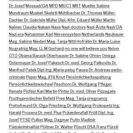
Dr. Josef
Mossad/CIA
MPD
MR/CT
MRT
Mueller Sabine
Mundraum
Muskel-Skelett
Mühlbacher Dr. Thomas
Müller-
Dachler Dr. Gabriele
Müller Dipl.-Kfm. Eduard
Müller Martin
Naimer Claudia
Nakam
Nase
Nazi-doctors
Nazi-Ärzte
Nazi/CIA
Nazi era
Nehammer Karl
Nervensystem
Netherlands
Neubauer
Mag. Sabine
Niederl Mag. Tanja
Nittl Hofrätin Dr. Maria-Luise
Nogratnig Mag. LL.M Gerhard
no one will believe you
Nxivm
O.T.O
Obama Barack
Oberhauser Dr. Sabine
Ohren
Omega
Ostermayer Dr. Josef
Pakesch Dr. med. Georg
Palkovits Dr.
Manfred
Patek Dipl-Ing. Maria
patsy
Pausa Dr. Andreas
pedo-
criminals
Peper Mag. (FH) Knut
Persönlichkeitsspaltung
Persönlichkeitswechsel
Peschorn Dr. Wolfgang
Pfleger
Renate
Pichler Karl Martin
Pinter Dr. med. Oliver
Pizzagate
Posthypnotischer Befehl
Pree Mag. Tanja
pregnancy
Prehsfreund Dr. Olga
Prisching Dr. Wolfgang
Prokopetz Ing.
Harald
Prosenz Dr. med. Pius
Präzedenzfall
Pröll Dipl.-Ing.
Josef
PTSD
Pulker Mag. Dagmar
Putin Vladimir
Pädokriminalität
Pöltner Dr. Walter
Pöschl DSA Franz
Pürstl