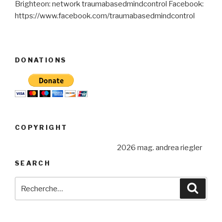
Brighteon: network traumabasedmindcontrol Facebook:
https://www.facebook.com/traumabasedmindcontrol
DONATIONS
COPYRIGHT
2026 mag. andrea riegler
SEARCH
Recherche
Reche
pour
: