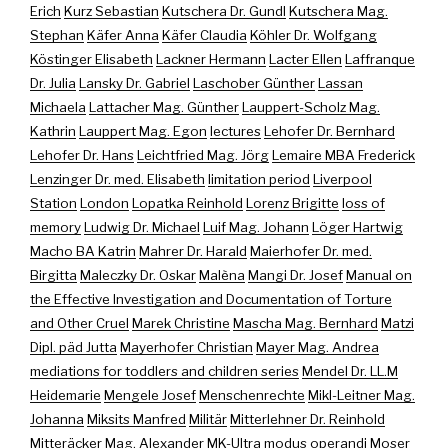
Erich
Kurz Sebastian
Kutschera Dr. Gundl
Kutschera Mag.
Stephan
Käfer Anna
Käfer Claudia
Köhler Dr. Wolfgang
Köstinger Elisabeth
Lackner Hermann
Lacter Ellen
Laffranque
Dr. Julia
Lansky Dr. Gabriel
Laschober Günther
Lassan
Michaela
Lattacher Mag. Günther
Lauppert-Scholz Mag.
Kathrin
Lauppert Mag. Egon
lectures
Lehofer Dr. Bernhard
Lehofer Dr. Hans
Leichtfried Mag. Jörg
Lemaire MBA Frederick
Lenzinger Dr. med. Elisabeth
limitation period
Liverpool
Station
London
Lopatka Reinhold
Lorenz Brigitte
loss of
memory
Ludwig Dr. Michael
Luif Mag. Johann
Löger Hartwig
Macho BA Katrin
Mahrer Dr. Harald
Maierhofer Dr. med.
Birgitta
Maleczky Dr. Oskar
Malèna
Mangi Dr. Josef
Manual on
the Effective Investigation and Documentation of Torture
and Other Cruel
Marek Christine
Mascha Mag. Bernhard
Matzi
Dipl. päd Jutta
Mayerhofer Christian
Mayer Mag. Andrea
mediations for toddlers and children series
Mendel Dr. LL.M
Heidemarie
Mengele Josef
Menschenrechte
Mikl-Leitner Mag.
Johanna
Miksits Manfred
Militär
Mitterlehner Dr. Reinhold
Mitteräcker Mag. Alexander
MK-Ultra
modus operandi
Moser