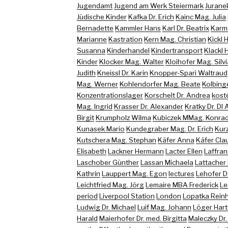
Jugendamt
Jugend am Werk Steiermark
Juranek
Jüdische Kinder
Kafka Dr. Erich
Kainc Mag. Julia
Bernadette
Kammler Hans
Karl Dr. Beatrix
Karma
Marianne
Kastration
Kern Mag. Christian
Kickl 
Susanna
Kinderhandel
Kindertransport
Klackl 
Kinder
Klocker Mag. Walter
Kloihofer Mag. Silvi
Judith
Kneissl Dr. Karin
Knopper-Spari Waltraud
Mag. Werner
Kohlendorfer Mag. Beate
Kolbing
Konzentrationslager
Korschelt Dr. Andrea
koste
Mag. Ingrid
Krasser Dr. Alexander
Kratky Dr. DI
Birgit
Krumpholz Wilma
Kubiczek MMag. Konra
Kunasek Mario
Kundegraber Mag. Dr. Erich
Kur
Kutschera Mag. Stephan
Käfer Anna
Käfer Cla
Elisabeth
Lackner Hermann
Lacter Ellen
Laffran
Laschober Günther
Lassan Michaela
Lattacher
Kathrin
Lauppert Mag. Egon
lectures
Lehofer D
Leichtfried Mag. Jörg
Lemaire MBA Frederick
Le
period
Liverpool Station
London
Lopatka Rein
Ludwig Dr. Michael
Luif Mag. Johann
Löger Har
Harald
Maierhofer Dr. med. Birgitta
Maleczky Dr.