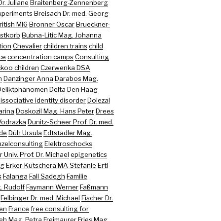
r. Juliane
Braitenberg-Zennenberg
xperiments
Breisach Dr. med. Georg
ritish MI6
Bronner Oscar
Brueckner-
stkorb
Bubna-Litic Mag. Johanna
tion
Chevalier
children trains
child
ce
concentration camps
Consulting
koo children
Czerwenka DSA
n
Danzinger Anna
Darabos Mag.
Deliktphänomen
Delta
Den Haag
issociative identity disorder
Dolezal
arina
Doskozil Mag. Hans Peter
Drees
Vodrazka
Dunitz-Scheer Prof. Dr. med.
ede
Düh Ursula
Edtstadler Mag.
nzelconsulting
Elektroschocks
 Univ. Prof. Dr. Michael
epigenetics
ng
Erker-Kutschera MA Stefanie
Ertl
s
Falanga
Fall Sadegh
Familie
. Rudolf
Faymann Werner
Faßmann
Felbinger Dr. med. Michael
Fischer Dr.
ren
France
free consulting for
eh Mag. Petra
Freimaurer
Fries Mag.