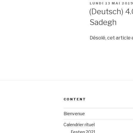
PUBLIÉ
LUNDI 13 MAI 201
LE
(Deutsch) 4.
Sadegh
Désolé, cet article
CONTENT
Bienvenue
Calendrier rituel
Festen 2021