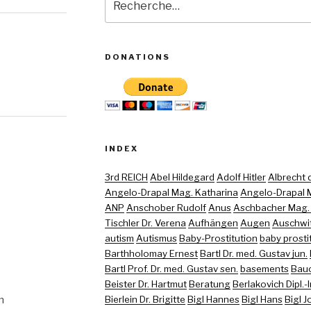
pour
:
DONATIONS
INDEX
3rd REICH
Abel Hildegard
Adolf Hitler
Albrecht di
Angelo-Drapal Mag. Katharina
Angelo-Drapal M
ANP
Anschober Rudolf
Anus
Aschbacher Mag. (
Tischler Dr. Verena
Aufhängen
Augen
Auschwi
autism
Autismus
Baby-Prostitution
baby prosti
Barthholomay Ernest
Bartl Dr. med. Gustav jun.
Bartl Prof. Dr. med. Gustav sen.
basements
Bau
Beister Dr. Hartmut
Beratung
Berlakovich Dipl.-
m
Bierlein Dr. Brigitte
Bigl Hannes
Bigl Hans
Bigl 