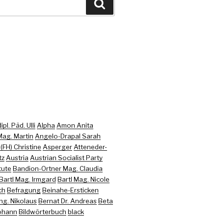
Recherche
pl. Päd. Ulli
Alpha
Amon Anita
ag. Martin
Angelo-Drapal Sarah
FH) Christine
Asperger
Atteneder-
tz
Austria
Austrian Socialist Party
tute
Bandion-Ortner Mag. Claudia
Bartl Mag. Irmgard
Bartl Mag. Nicole
ch
Befragung
Beinahe-Ersticken
Ing. Nikolaus
Bernat Dr. Andreas
Beta
Johann
Bildwörterbuch
black