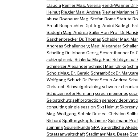
Claudia
Remler Mag. Verena
Rendi-Wagner Dr. 
Helmut
Riegler Mag. Andrea
Riegler Marianne
R
abuse
Roenauer Mag. Stefan
Rome Statute
Ro
Arnulf
Rupprechter Dipl.-Ing. Andrä
Sadegh-Esl
Sadegh Mag. Andrea
Sailer Hon-Prof. Dr. Hans
Saschenbrecker Dr. Thomas
Schabler Mag. Ma
Andreas
Schallenberg Mag. Alexander
Schaller
Schelling Dr. Johann Georg
Schernthanner Dr. 
schizophrenia
Schlerka Mag. Paul
Schläge auf 
Schmelzer Alexander
Schmidt Mag. Ulrike
Schmi
Scholz Mag. Dr. Gerald
Schramböck Dr. Margare
Wolfgang
Schuch Dr. Peter
Schuh Andrea
Schu
Christoph
Schweigetraining
schwerer chronisc
Schützenhöfer Hermann
screen memories
secr
Selbstschutz
self protection
sensory deprivati
consulting
single session
Sixt Helmut
Skorzeny
Mag. Wolfgang
Sohnle Dr. med. Christian
Sollh
Richard
Spaltungskopfschmerz
Spielmann Prof.
spinning
Spurenkunde
SRA
SS-ärztliche Akade
Staatsanwaltschaft
Stadlmayr Mag. Beate
Sta