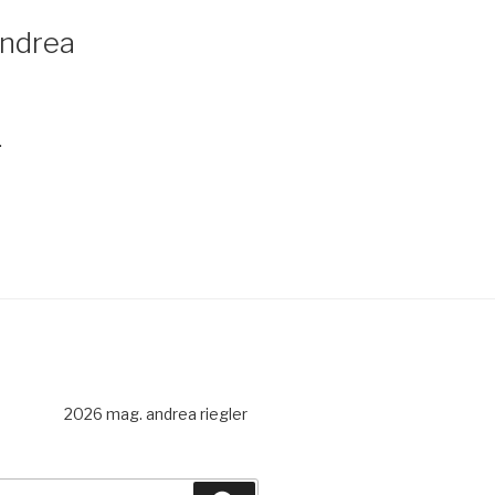
Andrea
.
2026 mag. andrea riegler