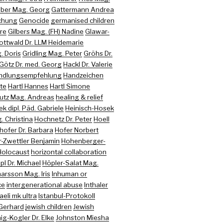
uber Mag. Georg
Gattermann Andrea
chung
Genocide
germanised children
re
Gilbers Mag. (FH) Nadine
Glawar-
ottwald Dr. LLM Heidemarie
. Doris
Gridling Mag. Peter
Gröhs Dr.
Götz Dr. med. Georg
Hackl Dr. Valerie
ndlungsempfehlung
Handzeichen
te
Hartl Hannes
Hartl Simone
utz Mag. Andreas
healing & relief
k dipl. Päd. Gabriele
Heinisch-Hosek
 Christina
Hochnetz Dr. Peter
Hoell
hofer Dr. Barbara
Hofer Norbert
-Zwettler Benjamin
Hohenberger-
Holocaust
horizontal collaboration
pl Dr. Michael
Höpler-Salat Mag.
arsson Mag. Iris
Inhuman or
ce
intergenerational abuse
Inthaler
raeli mk ultra
Istanbul-Protokoll
 Gerhard
jewish children
Jewish
ig-Kogler Dr. Elke
Johnston Miesha