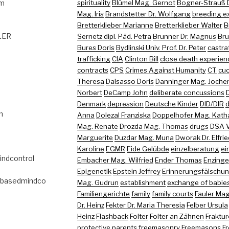
om
spirituality
Blümel Mag. Gernot
Bogner-Strauß D
Mag. Iris
Brandstetter Dr. Wolfgang
breeding e
Bretterklieber Marianne
Bretterklieber Walter
B
GLER
Sernetz dipl. Päd. Petra
Brunner Dr. Magnus
Bru
Bures Doris
Bydlinski Univ. Prof. Dr. Peter
castra
trafficking
CIA
Clinton Bill
close death experien
contracts
CPS
Crimes Against Humanity
CT
cuc
Theresa
Dalsasso Doris
Danninger Mag. Joche
Norbert
DeCamp John
deliberate concussions
Denmark
depression
Deutsche Kinder
DID/DIR
d
m
Anna
Dolezal Franziska
Doppelhofer Mag. Kath
Mag. Renate
Drozda Mag. Thomas
drugs
DSA 
Marguerite
Duzdar Mag. Muna
Dworak Dr. Elfri
Karoline
EGMR
Eide Gelübde
einzelberatung
ei
indcontrol
Embacher Mag. Wilfried
Ender Thomas
Enzinger
Epigenetik
Epstein Jeffrey
Erinnerungsfälschu
abasedmindco
Mag. Gudrun
establishment
exchange of babie
Familiengerichte
family
family courts
Fauler Mag
Dr. Heinz
Fekter Dr. Maria Theresia
Felber Ursula
Heinz
Flashback
Folter
Folter an Zähnen
Fraktu
protective parents
freemasonry
Freemasons
Fr