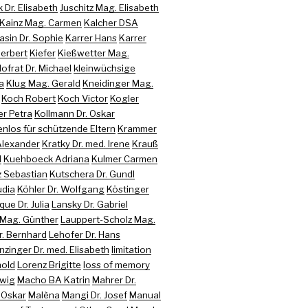
 Dr. Elisabeth
Juschitz Mag. Elisabeth
Kainz Mag. Carmen
Kalcher DSA
sin Dr. Sophie
Karrer Hans
Karrer
Herbert
Kiefer
Kießwetter Mag.
Hofrat Dr. Michael
kleinwüchsige
a
Klug Mag. Gerald
Kneidinger Mag.
Koch Robert
Koch Victor
Kogler
er Petra
Kollmann Dr. Oskar
nlos für schützende Eltern
Krammer
 Alexander
Kratky Dr. med. Irene
Krauß
d
Kuehboeck Adriana
Kulmer Carmen
z Sebastian
Kutschera Dr. Gundl
udia
Köhler Dr. Wolfgang
Köstinger
que Dr. Julia
Lansky Dr. Gabriel
 Mag. Günther
Lauppert-Scholz Mag.
r. Bernhard
Lehofer Dr. Hans
nzinger Dr. med. Elisabeth
limitation
hold
Lorenz Brigitte
loss of memory
twig
Macho BA Katrin
Mahrer Dr.
 Oskar
Malèna
Mangi Dr. Josef
Manual