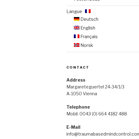
Langue :
Deutsch
English
Français
Norsk
CONTACT
Address
Margareteguertel 24-34/1/3
A-1050 Vienna
Telephone
Mobil: 0043 (0) 664 4182 488
E-Mail
info@traumabasedmindcontrol.co