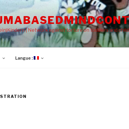
UMABASEDMINDCONT
in)Kindern | Network against torture on toddlers and chil
l
Langue :
ASTRATION