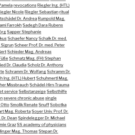
Pamela
revocations
Riegler Ing. (HTL)
iegler Nicole
Riegler Sebastian
ritual
tschädel Dr. Andrea
Rumpold Mag.
ami Farrokh
Sadegh Dara Rubens
jörg
Sapper Stephanie
rkus
Schaefer Nancy
Schalk Dr. med.
 Sigrun
Scheer Prof. Dr. med. Peter
Gert
Schieder Mag. Andreas
Füße
Schmatz Mag. (FH) Stephan
ed Dr. Claudia
Scholz Dr. Anthony
te
Schramm Dr. Wolfang
Schramm Dr.
h Ing. (HTL) Hubert
Schuhmertl Mag.
her Missbrauch
Schädel-Hirn-Trauma
et service
Selbstanzeige
Selbsthilfe
on
severe chronic abuse
single
 Otto
Smolik Renate
Snuff
Sobotka
art Mag. Roberta
Soyer Univ. Prof. Dr.
 Dr. Dean
Spindelegger Dr. Michael
mie Graz
SS academy of physicians
rlinger Mag. Thomas
Stepan Dr.