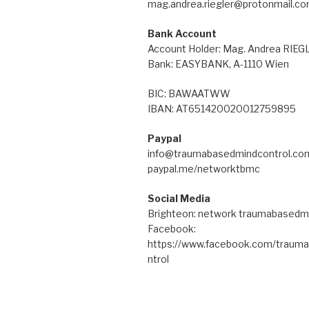
mag.andrea.riegler@protonmail.c
Bank Account
Account Holder: Mag. Andrea RIE
Bank: EASYBANK, A-1110 Wien
BIC: BAWAATWW
IBAN: AT651420020012759895
Paypal
info@traumabasedmindcontrol.co
paypal.me/networktbmc
Social Media
Brighteon: network traumabasedm
Facebook:
https://www.facebook.com/traum
ntrol