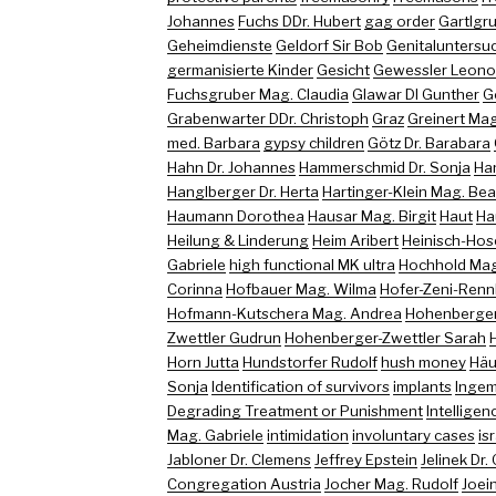
Johannes
Fuchs DDr. Hubert
gag order
Gartlgr
Geheimdienste
Geldorf Sir Bob
Genitaluntersu
germanisierte Kinder
Gesicht
Gewessler Leono
Fuchsgruber Mag. Claudia
Glawar DI Gunther
G
Grabenwarter DDr. Christoph
Graz
Greinert Mag
med. Barbara
gypsy children
Götz Dr. Barabara
Hahn Dr. Johannes
Hammerschmid Dr. Sonja
Ha
Hanglberger Dr. Herta
Hartinger-Klein Mag. Bea
Haumann Dorothea
Hausar Mag. Birgit
Haut
Ha
Heilung & Linderung
Heim Aribert
Heinisch-Hose
Gabriele
high functional MK ultra
Hochhold Mag.
Corinna
Hofbauer Mag. Wilma
Hofer-Zeni-Renn
Hofmann-Kutschera Mag. Andrea
Hohenberger
Zwettler Gudrun
Hohenberger-Zwettler Sarah
Horn Jutta
Hundstorfer Rudolf
hush money
Häu
Sonja
Identification of survivors
implants
Ingem
Degrading Treatment or Punishment
Intelligen
Mag. Gabriele
intimidation
involuntary cases
is
Jabloner Dr. Clemens
Jeffrey Epstein
Jelinek Dr.
Congregation Austria
Jocher Mag. Rudolf
Joein