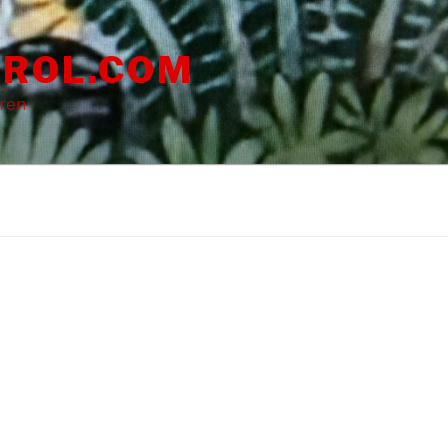
ROL.COM
dren