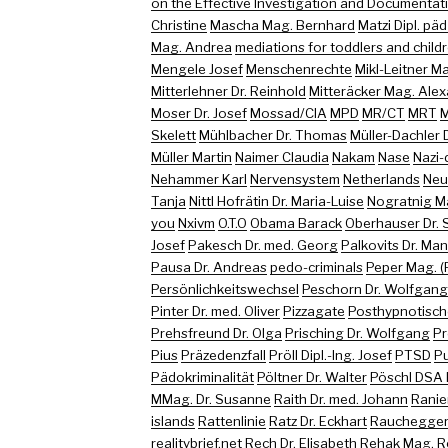
on the Effective Investigation and Documentati
Christine
Mascha Mag. Bernhard
Matzi Dipl. päd
Mag. Andrea
mediations for toddlers and childr
Mengele Josef
Menschenrechte
Mikl-Leitner M
Mitterlehner Dr. Reinhold
Mitteräcker Mag. Ale
Moser Dr. Josef
Mossad/CIA
MPD
MR/CT
MRT
M
Skelett
Mühlbacher Dr. Thomas
Müller-Dachler D
Müller Martin
Naimer Claudia
Nakam
Nase
Nazi-
Nehammer Karl
Nervensystem
Netherlands
Neu
Tanja
Nittl Hofrätin Dr. Maria-Luise
Nogratnig M
you
Nxivm
O.T.O
Obama Barack
Oberhauser Dr. 
Josef
Pakesch Dr. med. Georg
Palkovits Dr. Ma
Pausa Dr. Andreas
pedo-criminals
Peper Mag. (
Persönlichkeitswechsel
Peschorn Dr. Wolfgang
Pinter Dr. med. Oliver
Pizzagate
Posthypnotisch
Prehsfreund Dr. Olga
Prisching Dr. Wolfgang
Pr
Pius
Präzedenzfall
Pröll Dipl.-Ing. Josef
PTSD
Pu
Pädokriminalität
Pöltner Dr. Walter
Pöschl DSA 
MMag. Dr. Susanne
Raith Dr. med. Johann
Ranie
islands
Rattenlinie
Ratz Dr. Eckhart
Rauchegger 
realitybrief.net
Rech Dr. Elisabeth
Rehak Mag. R