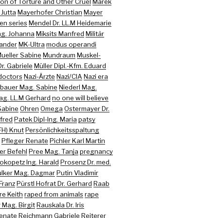
on of Torture and Other Cruel
Marek
 Jutta
Mayerhofer Christian
Mayer
en series
Mendel Dr. LL.M Heidemarie
ag. Johanna
Miksits Manfred
Militär
xander
MK-Ultra
modus operandi
ueller Sabine
Mundraum
Muskel-
r. Gabriele
Müller Dipl.-Kfm. Eduard
doctors
Nazi-Ärzte
Nazi/CIA
Nazi era
bauer Mag. Sabine
Niederl Mag.
ag. LL.M Gerhard
no one will believe
Sabine
Ohren
Omega
Ostermayer Dr.
nfred
Patek Dipl-Ing. Maria
patsy
FH) Knut
Persönlichkeitsspaltung
Pfleger Renate
Pichler Karl Martin
er Befehl
Pree Mag. Tanja
pregnancy
okopetz Ing. Harald
Prosenz Dr. med.
lker Mag. Dagmar
Putin Vladimir
Franz
Pürstl Hofrat Dr. Gerhard
Raab
re Keith
raped from animals
rape
Mag. Birgit
Rauskala Dr. Iris
enate
Reichmann Gabriele
Reiterer