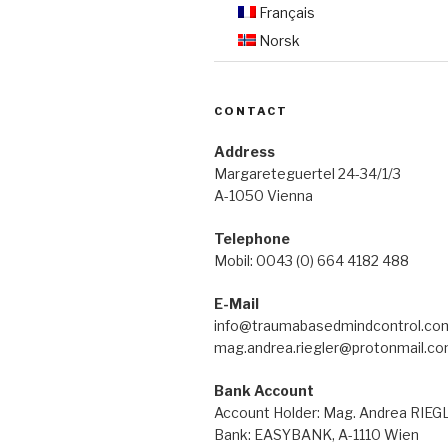
Français
Norsk
CONTACT
Address
Margareteguertel 24-34/1/3
A-1050 Vienna
Telephone
Mobil: 0043 (0) 664 4182 488
E-Mail
info@traumabasedmindcontrol.co
mag.andrea.riegler@protonmail.c
Bank Account
Account Holder: Mag. Andrea RIE
Bank: EASYBANK, A-1110 Wien