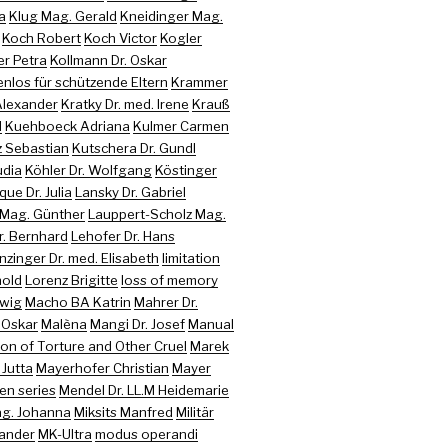
a
Klug Mag. Gerald
Kneidinger Mag.
Koch Robert
Koch Victor
Kogler
er Petra
Kollmann Dr. Oskar
nlos für schützende Eltern
Krammer
 Alexander
Kratky Dr. med. Irene
Krauß
d
Kuehboeck Adriana
Kulmer Carmen
z Sebastian
Kutschera Dr. Gundl
udia
Köhler Dr. Wolfgang
Köstinger
que Dr. Julia
Lansky Dr. Gabriel
 Mag. Günther
Lauppert-Scholz Mag.
r. Bernhard
Lehofer Dr. Hans
nzinger Dr. med. Elisabeth
limitation
hold
Lorenz Brigitte
loss of memory
twig
Macho BA Katrin
Mahrer Dr.
 Oskar
Malèna
Mangi Dr. Josef
Manual
on of Torture and Other Cruel
Marek
 Jutta
Mayerhofer Christian
Mayer
en series
Mendel Dr. LL.M Heidemarie
ag. Johanna
Miksits Manfred
Militär
xander
MK-Ultra
modus operandi