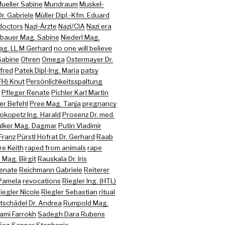
ueller Sabine
Mundraum
Muskel-
r. Gabriele
Müller Dipl.-Kfm. Eduard
doctors
Nazi-Ärzte
Nazi/CIA
Nazi era
bauer Mag. Sabine
Niederl Mag.
ag. LL.M Gerhard
no one will believe
Sabine
Ohren
Omega
Ostermayer Dr.
nfred
Patek Dipl-Ing. Maria
patsy
FH) Knut
Persönlichkeitsspaltung
Pfleger Renate
Pichler Karl Martin
er Befehl
Pree Mag. Tanja
pregnancy
okopetz Ing. Harald
Prosenz Dr. med.
lker Mag. Dagmar
Putin Vladimir
Franz
Pürstl Hofrat Dr. Gerhard
Raab
re Keith
raped from animals
rape
Mag. Birgit
Rauskala Dr. Iris
enate
Reichmann Gabriele
Reiterer
Pamela
revocations
Riegler Ing. (HTL)
iegler Nicole
Riegler Sebastian
ritual
tschädel Dr. Andrea
Rumpold Mag.
ami Farrokh
Sadegh Dara Rubens
jörg
Sapper Stephanie