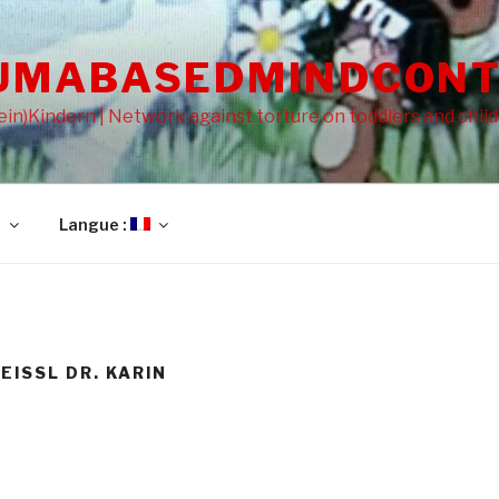
UMABASEDMINDCONT
in)Kindern | Network against torture on toddlers and chil
l
Langue :
EISSL DR. KARIN