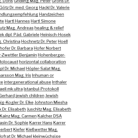
. Doris
Gridling Mag. Peter
Gröhs Dr.
Götz Dr. med. Georg
Hackl Dr. Valerie
ndlungsempfehlung
Handzeichen
te
Hartl Hannes
Hartl Simone
utz Mag. Andreas
healing & relief
k dipl. Päd. Gabriele
Heinisch-Hosek
 Christina
Hochnetz Dr. Peter
Hoell
hofer Dr. Barbara
Hofer Norbert
-Zwettler Benjamin
Hohenberger-
Holocaust
horizontal collaboration
pl Dr. Michael
Höpler-Salat Mag.
arsson Mag. Iris
Inhuman or
ce
intergenerational abuse
Inthaler
raeli mk ultra
Istanbul-Protokoll
 Gerhard
jewish children
Jewish
ig-Kogler Dr. Elke
Johnston Miesha
 Dr. Elisabeth
Juschitz Mag. Elisabeth
Kainz Mag. Carmen
Kalcher DSA
sin Dr. Sophie
Karrer Hans
Karrer
Herbert
Kiefer
Kießwetter Mag.
Hofrat Dr. Michael
kleinwüchsige