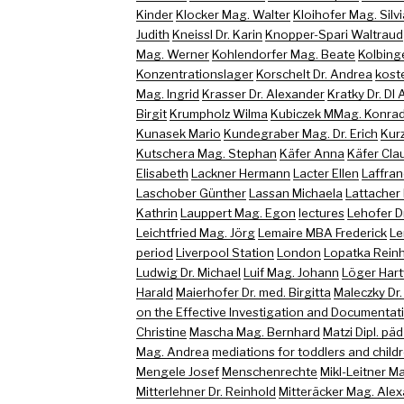
Kinder
Klocker Mag. Walter
Kloihofer Mag. Silvi
Judith
Kneissl Dr. Karin
Knopper-Spari Waltraud
Mag. Werner
Kohlendorfer Mag. Beate
Kolbing
Konzentrationslager
Korschelt Dr. Andrea
koste
Mag. Ingrid
Krasser Dr. Alexander
Kratky Dr. DI
Birgit
Krumpholz Wilma
Kubiczek MMag. Konra
Kunasek Mario
Kundegraber Mag. Dr. Erich
Kur
Kutschera Mag. Stephan
Käfer Anna
Käfer Cla
Elisabeth
Lackner Hermann
Lacter Ellen
Laffran
Laschober Günther
Lassan Michaela
Lattacher
Kathrin
Lauppert Mag. Egon
lectures
Lehofer D
Leichtfried Mag. Jörg
Lemaire MBA Frederick
Le
period
Liverpool Station
London
Lopatka Rein
Ludwig Dr. Michael
Luif Mag. Johann
Löger Har
Harald
Maierhofer Dr. med. Birgitta
Maleczky Dr.
on the Effective Investigation and Documentati
Christine
Mascha Mag. Bernhard
Matzi Dipl. päd
Mag. Andrea
mediations for toddlers and childr
Mengele Josef
Menschenrechte
Mikl-Leitner M
Mitterlehner Dr. Reinhold
Mitteräcker Mag. Ale