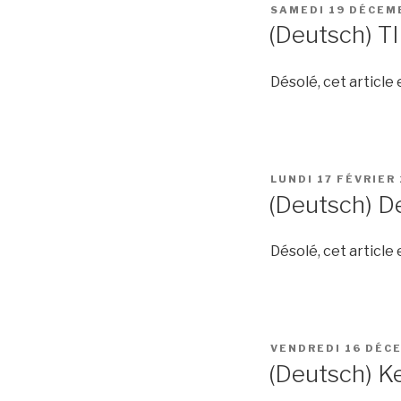
PUBLIÉ
SAMEDI 19 DÉCEM
LE
(Deutsch) T
Désolé, cet article
PUBLIÉ
LUNDI 17 FÉVRIER
LE
(Deutsch) D
Désolé, cet article
PUBLIÉ
VENDREDI 16 DÉC
LE
(Deutsch) K