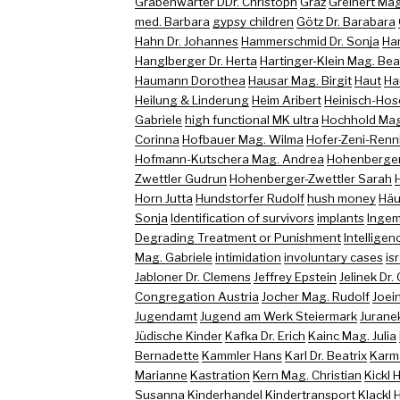
Grabenwarter DDr. Christoph
Graz
Greinert Mag
med. Barbara
gypsy children
Götz Dr. Barabara
Hahn Dr. Johannes
Hammerschmid Dr. Sonja
Ha
Hanglberger Dr. Herta
Hartinger-Klein Mag. Bea
Haumann Dorothea
Hausar Mag. Birgit
Haut
Ha
Heilung & Linderung
Heim Aribert
Heinisch-Hose
Gabriele
high functional MK ultra
Hochhold Mag.
Corinna
Hofbauer Mag. Wilma
Hofer-Zeni-Renn
Hofmann-Kutschera Mag. Andrea
Hohenberger
Zwettler Gudrun
Hohenberger-Zwettler Sarah
Horn Jutta
Hundstorfer Rudolf
hush money
Häu
Sonja
Identification of survivors
implants
Ingem
Degrading Treatment or Punishment
Intelligen
Mag. Gabriele
intimidation
involuntary cases
is
Jabloner Dr. Clemens
Jeffrey Epstein
Jelinek Dr.
Congregation Austria
Jocher Mag. Rudolf
Joein
Jugendamt
Jugend am Werk Steiermark
Juranek
Jüdische Kinder
Kafka Dr. Erich
Kainc Mag. Julia
Bernadette
Kammler Hans
Karl Dr. Beatrix
Karma
Marianne
Kastration
Kern Mag. Christian
Kickl 
Susanna
Kinderhandel
Kindertransport
Klackl 