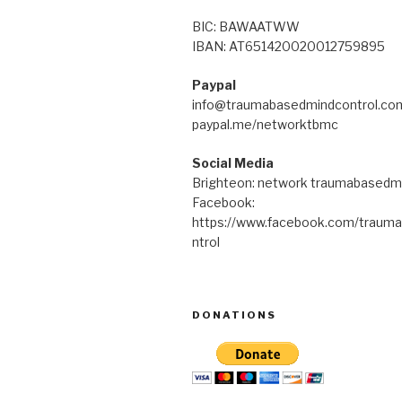
BIC: BAWAATWW
IBAN: AT651420020012759895
Paypal
info@traumabasedmindcontrol.co
paypal.me/networktbmc
Social Media
Brighteon: network traumabasedm
Facebook:
https://www.facebook.com/traum
ntrol
DONATIONS