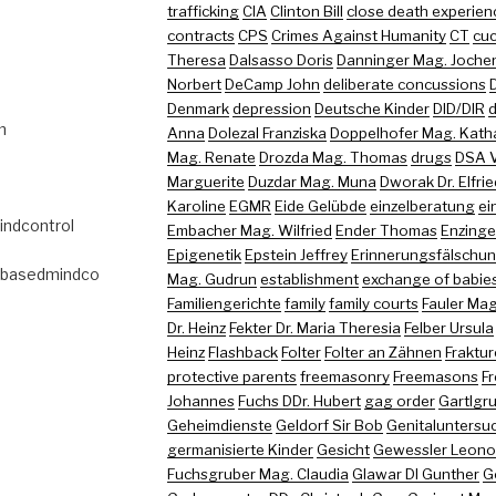
trafficking
CIA
Clinton Bill
close death experien
contracts
CPS
Crimes Against Humanity
CT
cuc
Theresa
Dalsasso Doris
Danninger Mag. Joche
Norbert
DeCamp John
deliberate concussions
Denmark
depression
Deutsche Kinder
DID/DIR
d
m
Anna
Dolezal Franziska
Doppelhofer Mag. Kath
Mag. Renate
Drozda Mag. Thomas
drugs
DSA 
Marguerite
Duzdar Mag. Muna
Dworak Dr. Elfri
Karoline
EGMR
Eide Gelübde
einzelberatung
ei
indcontrol
Embacher Mag. Wilfried
Ender Thomas
Enzinger
Epigenetik
Epstein Jeffrey
Erinnerungsfälschu
abasedmindco
Mag. Gudrun
establishment
exchange of babie
Familiengerichte
family
family courts
Fauler Mag
Dr. Heinz
Fekter Dr. Maria Theresia
Felber Ursula
Heinz
Flashback
Folter
Folter an Zähnen
Fraktu
protective parents
freemasonry
Freemasons
Fr
Johannes
Fuchs DDr. Hubert
gag order
Gartlgr
Geheimdienste
Geldorf Sir Bob
Genitaluntersu
germanisierte Kinder
Gesicht
Gewessler Leono
Fuchsgruber Mag. Claudia
Glawar DI Gunther
G