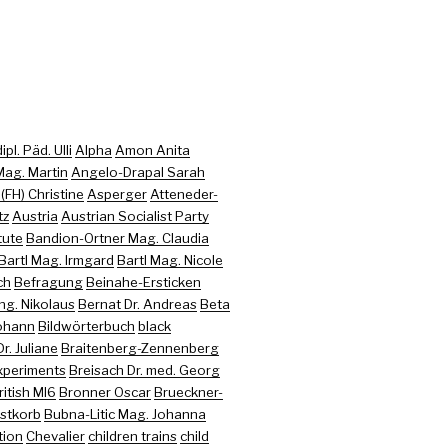
pl. Päd. Ulli
Alpha
Amon Anita
ag. Martin
Angelo-Drapal Sarah
FH) Christine
Asperger
Atteneder-
tz
Austria
Austrian Socialist Party
tute
Bandion-Ortner Mag. Claudia
Bartl Mag. Irmgard
Bartl Mag. Nicole
ch
Befragung
Beinahe-Ersticken
Ing. Nikolaus
Bernat Dr. Andreas
Beta
Johann
Bildwörterbuch
black
r. Juliane
Braitenberg-Zennenberg
xperiments
Breisach Dr. med. Georg
ritish MI6
Bronner Oscar
Brueckner-
stkorb
Bubna-Litic Mag. Johanna
tion
Chevalier
children trains
child