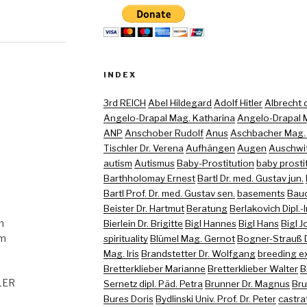
INDEX
3rd REICH
Abel Hildegard
Adolf Hitler
Albrecht di
Angelo-Drapal Mag. Katharina
Angelo-Drapal M
ANP
Anschober Rudolf
Anus
Aschbacher Mag. (
Tischler Dr. Verena
Aufhängen
Augen
Auschwi
autism
Autismus
Baby-Prostitution
baby prosti
Barthholomay Ernest
Bartl Dr. med. Gustav jun.
Bartl Prof. Dr. med. Gustav sen.
basements
Bau
Beister Dr. Hartmut
Beratung
Berlakovich Dipl.-
m
Bierlein Dr. Brigitte
Bigl Hannes
Bigl Hans
Bigl 
om
spirituality
Blümel Mag. Gernot
Bogner-Strauß D
Mag. Iris
Brandstetter Dr. Wolfgang
breeding e
Bretterklieber Marianne
Bretterklieber Walter
B
GLER
Sernetz dipl. Päd. Petra
Brunner Dr. Magnus
Bru
Bures Doris
Bydlinski Univ. Prof. Dr. Peter
castra