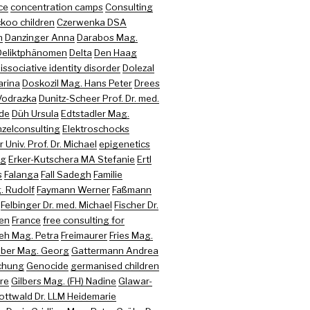
ce
concentration camps
Consulting
koo children
Czerwenka DSA
n
Danzinger Anna
Darabos Mag.
Deliktphänomen
Delta
Den Haag
issociative identity disorder
Dolezal
arina
Doskozil Mag. Hans Peter
Drees
Vodrazka
Dunitz-Scheer Prof. Dr. med.
ede
Düh Ursula
Edtstadler Mag.
nzelconsulting
Elektroschocks
 Univ. Prof. Dr. Michael
epigenetics
ng
Erker-Kutschera MA Stefanie
Ertl
s
Falanga
Fall Sadegh
Familie
. Rudolf
Faymann Werner
Faßmann
Felbinger Dr. med. Michael
Fischer Dr.
ren
France
free consulting for
eh Mag. Petra
Freimaurer
Fries Mag.
uber Mag. Georg
Gattermann Andrea
chung
Genocide
germanised children
re
Gilbers Mag. (FH) Nadine
Glawar-
ottwald Dr. LLM Heidemarie