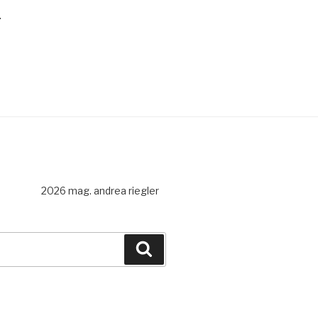
.
2026 mag. andrea riegler
Recherche