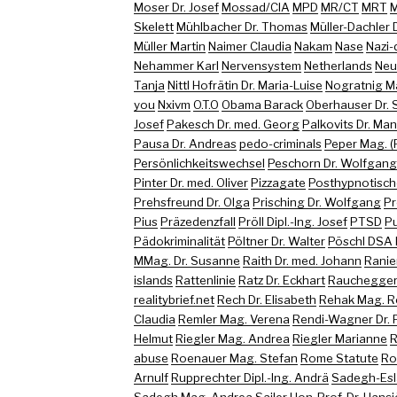
Moser Dr. Josef
Mossad/CIA
MPD
MR/CT
MRT
M
Skelett
Mühlbacher Dr. Thomas
Müller-Dachler D
Müller Martin
Naimer Claudia
Nakam
Nase
Nazi-
Nehammer Karl
Nervensystem
Netherlands
Neu
Tanja
Nittl Hofrätin Dr. Maria-Luise
Nogratnig M
you
Nxivm
O.T.O
Obama Barack
Oberhauser Dr. 
Josef
Pakesch Dr. med. Georg
Palkovits Dr. Ma
Pausa Dr. Andreas
pedo-criminals
Peper Mag. (
Persönlichkeitswechsel
Peschorn Dr. Wolfgang
Pinter Dr. med. Oliver
Pizzagate
Posthypnotisch
Prehsfreund Dr. Olga
Prisching Dr. Wolfgang
Pr
Pius
Präzedenzfall
Pröll Dipl.-Ing. Josef
PTSD
Pu
Pädokriminalität
Pöltner Dr. Walter
Pöschl DSA 
MMag. Dr. Susanne
Raith Dr. med. Johann
Ranie
islands
Rattenlinie
Ratz Dr. Eckhart
Rauchegger 
realitybrief.net
Rech Dr. Elisabeth
Rehak Mag. R
Claudia
Remler Mag. Verena
Rendi-Wagner Dr. 
Helmut
Riegler Mag. Andrea
Riegler Marianne
R
abuse
Roenauer Mag. Stefan
Rome Statute
Ro
Arnulf
Rupprechter Dipl.-Ing. Andrä
Sadegh-Esl
Sadegh Mag. Andrea
Sailer Hon-Prof. Dr. Hans