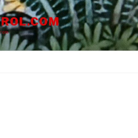
ROL.COM
dren