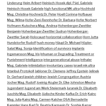
Linderung
Heim Aribert
Heinisch-Hosek dipl. Päd. Gabriele
Heinisch-Hosek Gabriele
high functional MK ultra
Hochhold
Mag. Christina
Hochnetz Dr. Peter
Hoell Corinna
Hofbauer
Mag. Wilma
Hofer-Zeni-Rennhofer Dr. Barbara
Hofer Norbert
Hofmann-Kutschera Mag. Andrea
Hohenberger-Zwettler
Benjamin
Hohenberger-Zwettler Gudrun
Hohenberger-
Zwettler Sarah
Holocaust
horizontal collaboration
Horn Jutta
Hundstorfer Rudolf
hush money
Häupl Dr. Michael
Höpler-
Salat Mag. Sonja
Identification of survivors
implants
Ingemarsson Mag. Iris
Inhuman or Degrading Treatment or
Punishment
Intelligence
intergenerational abuse
Inthaler
Mag. Gabriele
intimidation
involuntary cases
israeli mk ultra
Istanbul-Protokoll
Jabloner Dr. Clemens
Jeffrey Epstein
Jelinek
Dr. Gerhard
jewish children
Jewish Congregation Austria
Jocher Mag. Rudolf
Joeinig-Kogler Dr. Elke
Johnston Miesha
Jugendamt
Jugend am Werk Steiermark
Juranek Dr. Elisabeth
Juschitz Mag. Elisabeth
Jüdische Kinder
Kafka Dr. Erich
Kainc
Mag. Julia
Kainz Mag. Carmen
Kalcher DSA Bernadette
Kammler Hans
Karl Dr. Beatrix
Karmasin Dr. Sophie
Karrer