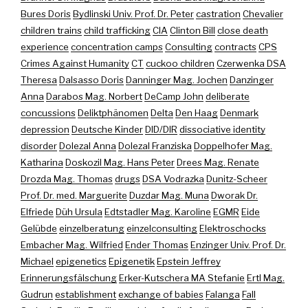
Bures Doris
Bydlinski Univ. Prof. Dr. Peter
castration
Chevalier
children trains
child trafficking
CIA
Clinton Bill
close death
experience
concentration camps
Consulting
contracts
CPS
Crimes Against Humanity
CT
cuckoo children
Czerwenka DSA
Theresa
Dalsasso Doris
Danninger Mag. Jochen
Danzinger
Anna
Darabos Mag. Norbert
DeCamp John
deliberate
concussions
Deliktphänomen
Delta
Den Haag
Denmark
depression
Deutsche Kinder
DID/DIR
dissociative identity
disorder
Dolezal Anna
Dolezal Franziska
Doppelhofer Mag.
Katharina
Doskozil Mag. Hans Peter
Drees Mag. Renate
Drozda Mag. Thomas
drugs
DSA Vodrazka
Dunitz-Scheer
Prof. Dr. med. Marguerite
Duzdar Mag. Muna
Dworak Dr.
Elfriede
Düh Ursula
Edtstadler Mag. Karoline
EGMR
Eide
Gelübde
einzelberatung
einzelconsulting
Elektroschocks
Embacher Mag. Wilfried
Ender Thomas
Enzinger Univ. Prof. Dr.
Michael
epigenetics
Epigenetik
Epstein Jeffrey
Erinnerungsfälschung
Erker-Kutschera MA Stefanie
Ertl Mag.
Gudrun
establishment
exchange of babies
Falanga
Fall