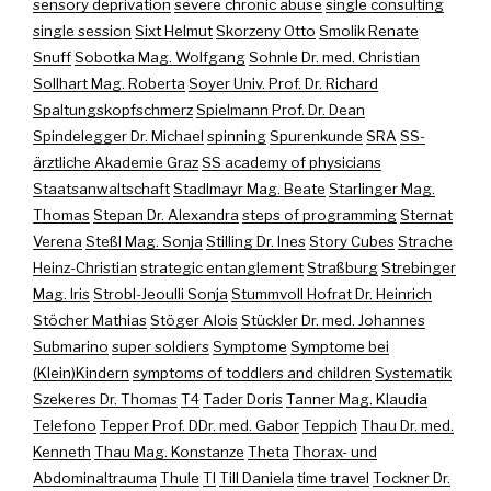
sensory deprivation
severe chronic abuse
single consulting
single session
Sixt Helmut
Skorzeny Otto
Smolik Renate
Snuff
Sobotka Mag. Wolfgang
Sohnle Dr. med. Christian
Sollhart Mag. Roberta
Soyer Univ. Prof. Dr. Richard
Spaltungskopfschmerz
Spielmann Prof. Dr. Dean
Spindelegger Dr. Michael
spinning
Spurenkunde
SRA
SS-
ärztliche Akademie Graz
SS academy of physicians
Staatsanwaltschaft
Stadlmayr Mag. Beate
Starlinger Mag.
Thomas
Stepan Dr. Alexandra
steps of programming
Sternat
Verena
Steßl Mag. Sonja
Stilling Dr. Ines
Story Cubes
Strache
Heinz-Christian
strategic entanglement
Straßburg
Strebinger
Mag. Iris
Strobl-Jeoulli Sonja
Stummvoll Hofrat Dr. Heinrich
Stöcher Mathias
Stöger Alois
Stückler Dr. med. Johannes
Submarino
super soldiers
Symptome
Symptome bei
(Klein)Kindern
symptoms of toddlers and children
Systematik
Szekeres Dr. Thomas
T4
Tader Doris
Tanner Mag. Klaudia
Telefono
Tepper Prof. DDr. med. Gabor
Teppich
Thau Dr. med.
Kenneth
Thau Mag. Konstanze
Theta
Thorax- und
Abdominaltrauma
Thule
TI
Till Daniela
time travel
Tockner Dr.