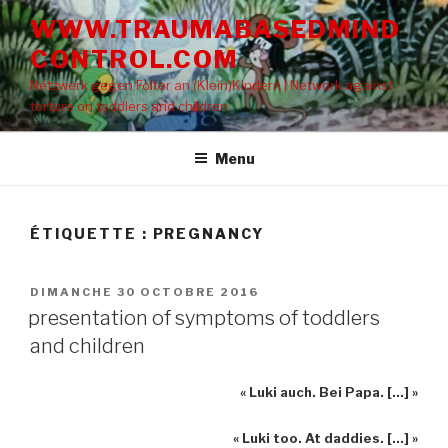
Aller
WWW.TRAUMABASEDMIND
au
CONTROL.COM
contenu
principal
Netzwerk gegen Folter an (Klein)Kindern | Network against
torture on toddlers and children
Menu
ÉTIQUETTE : PREGNANCY
PUBLIÉ
DIMANCHE 30 OCTOBRE 2016
LE
presentation of symptoms of toddlers
and children
« Luki auch. Bei Papa. […] »
« Luki too. At daddies. […] »