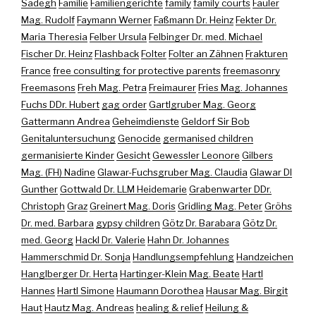
Sadegh
Familie
Familiengerichte
family
family courts
Fauler
Mag. Rudolf
Faymann Werner
Faßmann Dr. Heinz
Fekter Dr.
Maria Theresia
Felber Ursula
Felbinger Dr. med. Michael
Fischer Dr. Heinz
Flashback
Folter
Folter an Zähnen
Frakturen
France
free consulting for protective parents
freemasonry
Freemasons
Freh Mag. Petra
Freimaurer
Fries Mag. Johannes
Fuchs DDr. Hubert
gag order
Gartlgruber Mag. Georg
Gattermann Andrea
Geheimdienste
Geldorf Sir Bob
Genitaluntersuchung
Genocide
germanised children
germanisierte Kinder
Gesicht
Gewessler Leonore
Gilbers
Mag. (FH) Nadine
Glawar-Fuchsgruber Mag. Claudia
Glawar DI
Gunther
Gottwald Dr. LLM Heidemarie
Grabenwarter DDr.
Christoph
Graz
Greinert Mag. Doris
Gridling Mag. Peter
Gröhs
Dr. med. Barbara
gypsy children
Götz Dr. Barabara
Götz Dr.
med. Georg
Hackl Dr. Valerie
Hahn Dr. Johannes
Hammerschmid Dr. Sonja
Handlungsempfehlung
Handzeichen
Hanglberger Dr. Herta
Hartinger-Klein Mag. Beate
Hartl
Hannes
Hartl Simone
Haumann Dorothea
Hausar Mag. Birgit
Haut
Hautz Mag. Andreas
healing & relief
Heilung &