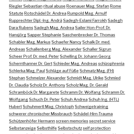
Riegler Sebastian
ritual abuse
Roenauer Mag. Stefan
Rome
Statute
Rotschädel Dr. Andrea
Rumpold Mag. Arnulf
Rupprechter Dipl.-Ing. Andrä
Sadegh-Eslami Farrokh
Sadegh
Dara Rubens
Sadegh Mag. Andrea
Sailer Hon-Prof. Dr.
Hansjörg
Sapper Stephanie
Saschenbrecker Dr. Thomas
Schabler Mag. Markus
Schaefer Nancy
Schalk Dr. med.
Andreas
Schallenberg Mag. Alexander
Schaller Sigrun
Scheer Prof. Dr. med. Peter
Schelling Dr. Johann Georg
Schernthanner Dr. Gert
Schieder Mag. Andreas
schizophrenia
Schlerka Mag. Paul
Schläge auf Füße
Schmatz Mag. (FH)
Stephan
Schmelzer Alexander
Schmidt Mag. Ulrike
Schmied
Dr. Claudia
Scholz Dr. Anthony
Scholz Mag. Dr. Gerald
Schramböck Dr. Margarete
Schramm Dr. Wolfang
Schramm Dr.
Wolfgang
Schuch Dr. Peter
Schuh Andrea
Schuh Ing. (HTL)
Hubert
Schuhmertl Mag. Christoph
Schweigetraining
schwerer chronischer Missbrauch
Schädel-Hirn-Trauma
Schützenhöfer Hermann
screen memories
secret service
Selbstanzeige
Selbsthilfe
Selbstschutz
self protection