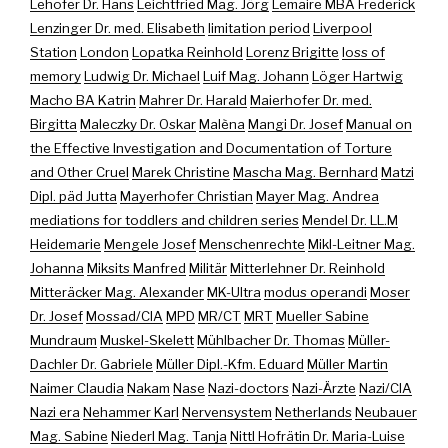
Lehofer Dr. Hans
Leichtfried Mag. Jörg
Lemaire MBA Frederick
Lenzinger Dr. med. Elisabeth
limitation period
Liverpool
Station
London
Lopatka Reinhold
Lorenz Brigitte
loss of
memory
Ludwig Dr. Michael
Luif Mag. Johann
Löger Hartwig
Macho BA Katrin
Mahrer Dr. Harald
Maierhofer Dr. med.
Birgitta
Maleczky Dr. Oskar
Malèna
Mangi Dr. Josef
Manual on
the Effective Investigation and Documentation of Torture
and Other Cruel
Marek Christine
Mascha Mag. Bernhard
Matzi
Dipl. päd Jutta
Mayerhofer Christian
Mayer Mag. Andrea
mediations for toddlers and children series
Mendel Dr. LL.M
Heidemarie
Mengele Josef
Menschenrechte
Mikl-Leitner Mag.
Johanna
Miksits Manfred
Militär
Mitterlehner Dr. Reinhold
Mitteräcker Mag. Alexander
MK-Ultra
modus operandi
Moser
Dr. Josef
Mossad/CIA
MPD
MR/CT
MRT
Mueller Sabine
Mundraum
Muskel-Skelett
Mühlbacher Dr. Thomas
Müller-
Dachler Dr. Gabriele
Müller Dipl.-Kfm. Eduard
Müller Martin
Naimer Claudia
Nakam
Nase
Nazi-doctors
Nazi-Ärzte
Nazi/CIA
Nazi era
Nehammer Karl
Nervensystem
Netherlands
Neubauer
Mag. Sabine
Niederl Mag. Tanja
Nittl Hofrätin Dr. Maria-Luise