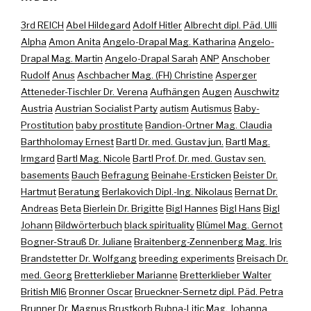
3rd REICH
Abel Hildegard
Adolf Hitler
Albrecht dipl. Päd. Ulli
Alpha
Amon Anita
Angelo-Drapal Mag. Katharina
Angelo-
Drapal Mag. Martin
Angelo-Drapal Sarah
ANP
Anschober
Rudolf
Anus
Aschbacher Mag. (FH) Christine
Asperger
Atteneder-Tischler Dr. Verena
Aufhängen
Augen
Auschwitz
Austria
Austrian Socialist Party
autism
Autismus
Baby-
Prostitution
baby prostitute
Bandion-Ortner Mag. Claudia
Barthholomay Ernest
Bartl Dr. med. Gustav jun.
Bartl Mag.
Irmgard
Bartl Mag. Nicole
Bartl Prof. Dr. med. Gustav sen.
basements
Bauch
Befragung
Beinahe-Ersticken
Beister Dr.
Hartmut
Beratung
Berlakovich Dipl.-Ing. Nikolaus
Bernat Dr.
Andreas
Beta
Bierlein Dr. Brigitte
Bigl Hannes
Bigl Hans
Bigl
Johann
Bildwörterbuch
black spirituality
Blümel Mag. Gernot
Bogner-Strauß Dr. Juliane
Braitenberg-Zennenberg Mag. Iris
Brandstetter Dr. Wolfgang
breeding experiments
Breisach Dr.
med. Georg
Bretterklieber Marianne
Bretterklieber Walter
British MI6
Bronner Oscar
Brueckner-Sernetz dipl. Päd. Petra
Brunner Dr. Magnus
Brustkorb
Bubna-Litic Mag. Johanna