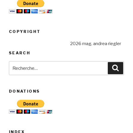
COPYRIGHT
2026 mag. andrea riegler
SEARCH
Recherche
Reche
pour
:
DONATIONS
INDEX