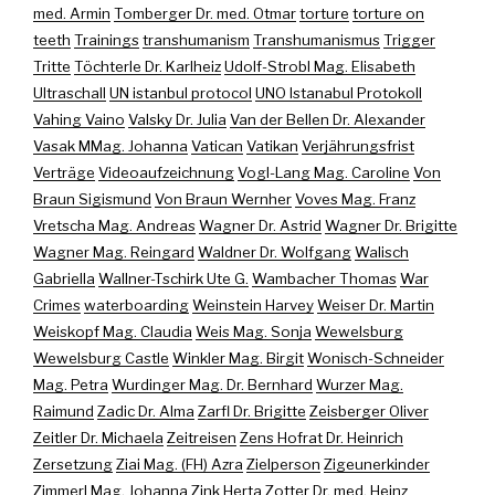
med. Armin
Tomberger Dr. med. Otmar
torture
torture on
teeth
Trainings
transhumanism
Transhumanismus
Trigger
Tritte
Töchterle Dr. Karlheiz
Udolf-Strobl Mag. Elisabeth
Ultraschall
UN istanbul protocol
UNO Istanabul Protokoll
Vahing Vaino
Valsky Dr. Julia
Van der Bellen Dr. Alexander
Vasak MMag. Johanna
Vatican
Vatikan
Verjährungsfrist
Verträge
Videoaufzeichnung
Vogl-Lang Mag. Caroline
Von
Braun Sigismund
Von Braun Wernher
Voves Mag. Franz
Vretscha Mag. Andreas
Wagner Dr. Astrid
Wagner Dr. Brigitte
Wagner Mag. Reingard
Waldner Dr. Wolfgang
Walisch
Gabriella
Wallner-Tschirk Ute G.
Wambacher Thomas
War
Crimes
waterboarding
Weinstein Harvey
Weiser Dr. Martin
Weiskopf Mag. Claudia
Weis Mag. Sonja
Wewelsburg
Wewelsburg Castle
Winkler Mag. Birgit
Wonisch-Schneider
Mag. Petra
Wurdinger Mag. Dr. Bernhard
Wurzer Mag.
Raimund
Zadic Dr. Alma
Zarfl Dr. Brigitte
Zeisberger Oliver
Zeitler Dr. Michaela
Zeitreisen
Zens Hofrat Dr. Heinrich
Zersetzung
Ziai Mag. (FH) Azra
Zielperson
Zigeunerkinder
Zimmerl Mag. Johanna
Zink Herta
Zotter Dr. med. Heinz