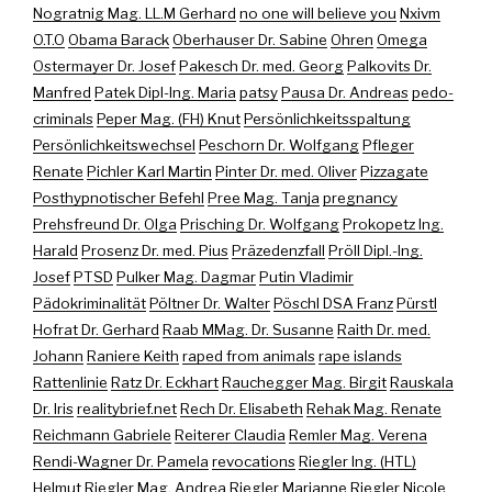
Nogratnig Mag. LL.M Gerhard
no one will believe you
Nxivm
O.T.O
Obama Barack
Oberhauser Dr. Sabine
Ohren
Omega
Ostermayer Dr. Josef
Pakesch Dr. med. Georg
Palkovits Dr.
Manfred
Patek Dipl-Ing. Maria
patsy
Pausa Dr. Andreas
pedo-
criminals
Peper Mag. (FH) Knut
Persönlichkeitsspaltung
Persönlichkeitswechsel
Peschorn Dr. Wolfgang
Pfleger
Renate
Pichler Karl Martin
Pinter Dr. med. Oliver
Pizzagate
Posthypnotischer Befehl
Pree Mag. Tanja
pregnancy
Prehsfreund Dr. Olga
Prisching Dr. Wolfgang
Prokopetz Ing.
Harald
Prosenz Dr. med. Pius
Präzedenzfall
Pröll Dipl.-Ing.
Josef
PTSD
Pulker Mag. Dagmar
Putin Vladimir
Pädokriminalität
Pöltner Dr. Walter
Pöschl DSA Franz
Pürstl
Hofrat Dr. Gerhard
Raab MMag. Dr. Susanne
Raith Dr. med.
Johann
Raniere Keith
raped from animals
rape islands
Rattenlinie
Ratz Dr. Eckhart
Rauchegger Mag. Birgit
Rauskala
Dr. Iris
realitybrief.net
Rech Dr. Elisabeth
Rehak Mag. Renate
Reichmann Gabriele
Reiterer Claudia
Remler Mag. Verena
Rendi-Wagner Dr. Pamela
revocations
Riegler Ing. (HTL)
Helmut
Riegler Mag. Andrea
Riegler Marianne
Riegler Nicole