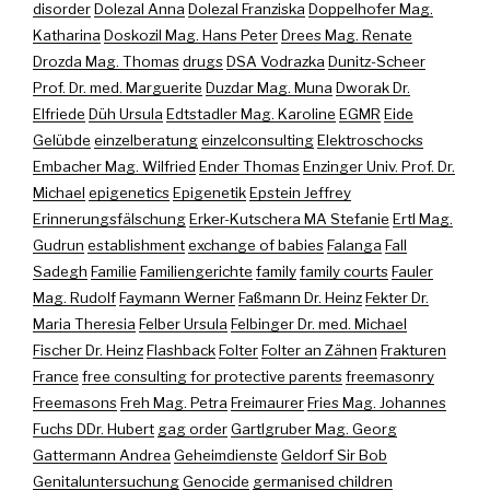
disorder
Dolezal Anna
Dolezal Franziska
Doppelhofer Mag.
Katharina
Doskozil Mag. Hans Peter
Drees Mag. Renate
Drozda Mag. Thomas
drugs
DSA Vodrazka
Dunitz-Scheer
Prof. Dr. med. Marguerite
Duzdar Mag. Muna
Dworak Dr.
Elfriede
Düh Ursula
Edtstadler Mag. Karoline
EGMR
Eide
Gelübde
einzelberatung
einzelconsulting
Elektroschocks
Embacher Mag. Wilfried
Ender Thomas
Enzinger Univ. Prof. Dr.
Michael
epigenetics
Epigenetik
Epstein Jeffrey
Erinnerungsfälschung
Erker-Kutschera MA Stefanie
Ertl Mag.
Gudrun
establishment
exchange of babies
Falanga
Fall
Sadegh
Familie
Familiengerichte
family
family courts
Fauler
Mag. Rudolf
Faymann Werner
Faßmann Dr. Heinz
Fekter Dr.
Maria Theresia
Felber Ursula
Felbinger Dr. med. Michael
Fischer Dr. Heinz
Flashback
Folter
Folter an Zähnen
Frakturen
France
free consulting for protective parents
freemasonry
Freemasons
Freh Mag. Petra
Freimaurer
Fries Mag. Johannes
Fuchs DDr. Hubert
gag order
Gartlgruber Mag. Georg
Gattermann Andrea
Geheimdienste
Geldorf Sir Bob
Genitaluntersuchung
Genocide
germanised children