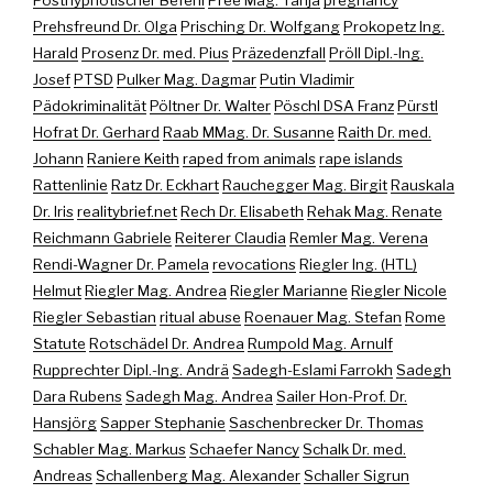
Posthypnotischer Befehl
Pree Mag. Tanja
pregnancy
Prehsfreund Dr. Olga
Prisching Dr. Wolfgang
Prokopetz Ing.
Harald
Prosenz Dr. med. Pius
Präzedenzfall
Pröll Dipl.-Ing.
Josef
PTSD
Pulker Mag. Dagmar
Putin Vladimir
Pädokriminalität
Pöltner Dr. Walter
Pöschl DSA Franz
Pürstl
Hofrat Dr. Gerhard
Raab MMag. Dr. Susanne
Raith Dr. med.
Johann
Raniere Keith
raped from animals
rape islands
Rattenlinie
Ratz Dr. Eckhart
Rauchegger Mag. Birgit
Rauskala
Dr. Iris
realitybrief.net
Rech Dr. Elisabeth
Rehak Mag. Renate
Reichmann Gabriele
Reiterer Claudia
Remler Mag. Verena
Rendi-Wagner Dr. Pamela
revocations
Riegler Ing. (HTL)
Helmut
Riegler Mag. Andrea
Riegler Marianne
Riegler Nicole
Riegler Sebastian
ritual abuse
Roenauer Mag. Stefan
Rome
Statute
Rotschädel Dr. Andrea
Rumpold Mag. Arnulf
Rupprechter Dipl.-Ing. Andrä
Sadegh-Eslami Farrokh
Sadegh
Dara Rubens
Sadegh Mag. Andrea
Sailer Hon-Prof. Dr.
Hansjörg
Sapper Stephanie
Saschenbrecker Dr. Thomas
Schabler Mag. Markus
Schaefer Nancy
Schalk Dr. med.
Andreas
Schallenberg Mag. Alexander
Schaller Sigrun