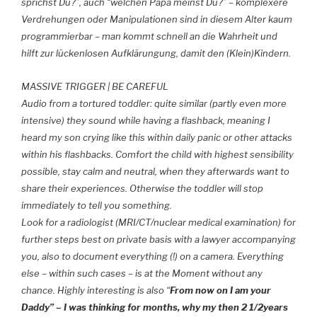
sprichst Du?”, auch “welchen Papa meinst Du?” – komplexere
Verdrehungen oder Manipulationen sind in diesem Alter kaum
programmierbar – man kommt schnell an die Wahrheit und
hilft zur lückenlosen Aufklärungung, damit den (Klein)Kindern.
MASSIVE TRIGGER | BE CAREFUL
Audio from a tortured toddler: quite similar (partly even more
intensive) they sound while having a flashback, meaning I
heard my son crying like this within daily panic or other attacks
within his flashbacks. Comfort the child with highest sensibility
possible, stay calm and neutral, when they afterwards want to
share their experiences. Otherwise the toddler will stop
immediately to tell you something.
Look for a radiologist (MRI/CT/nuclear medical examination) for
further steps best on private basis with a lawyer accompanying
you, also to document everything (!) on a camera. Everything
else – within such cases – is at the Moment without any
chance. Highly interesting is also “
From now on I am your
Daddy” – I was thinking for months, why my then 2 1/2years