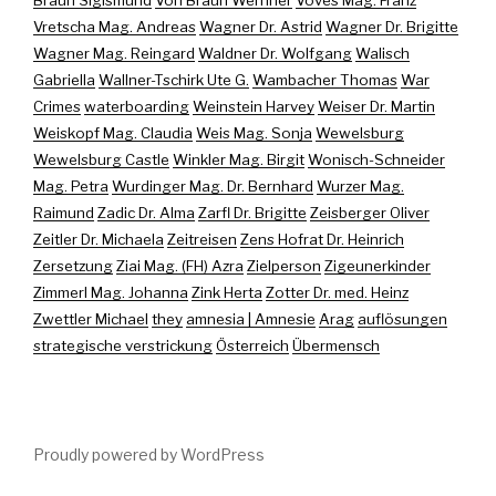
Braun Sigismund
Von Braun Wernher
Voves Mag. Franz
Vretscha Mag. Andreas
Wagner Dr. Astrid
Wagner Dr. Brigitte
Wagner Mag. Reingard
Waldner Dr. Wolfgang
Walisch
Gabriella
Wallner-Tschirk Ute G.
Wambacher Thomas
War
Crimes
waterboarding
Weinstein Harvey
Weiser Dr. Martin
Weiskopf Mag. Claudia
Weis Mag. Sonja
Wewelsburg
Wewelsburg Castle
Winkler Mag. Birgit
Wonisch-Schneider
Mag. Petra
Wurdinger Mag. Dr. Bernhard
Wurzer Mag.
Raimund
Zadic Dr. Alma
Zarfl Dr. Brigitte
Zeisberger Oliver
Zeitler Dr. Michaela
Zeitreisen
Zens Hofrat Dr. Heinrich
Zersetzung
Ziai Mag. (FH) Azra
Zielperson
Zigeunerkinder
Zimmerl Mag. Johanna
Zink Herta
Zotter Dr. med. Heinz
Zwettler Michael
they
amnesia | Amnesie
Arag
auflösungen
strategische verstrickung
Österreich
Übermensch
Proudly powered by WordPress