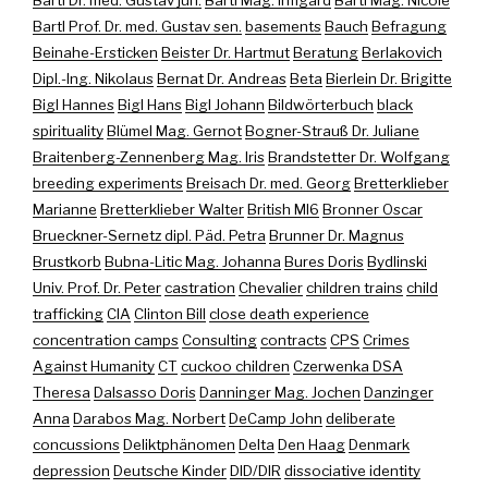
Bartl Dr. med. Gustav jun.
Bartl Mag. Irmgard
Bartl Mag. Nicole
Bartl Prof. Dr. med. Gustav sen.
basements
Bauch
Befragung
Beinahe-Ersticken
Beister Dr. Hartmut
Beratung
Berlakovich
Dipl.-Ing. Nikolaus
Bernat Dr. Andreas
Beta
Bierlein Dr. Brigitte
Bigl Hannes
Bigl Hans
Bigl Johann
Bildwörterbuch
black
spirituality
Blümel Mag. Gernot
Bogner-Strauß Dr. Juliane
Braitenberg-Zennenberg Mag. Iris
Brandstetter Dr. Wolfgang
breeding experiments
Breisach Dr. med. Georg
Bretterklieber
Marianne
Bretterklieber Walter
British MI6
Bronner Oscar
Brueckner-Sernetz dipl. Päd. Petra
Brunner Dr. Magnus
Brustkorb
Bubna-Litic Mag. Johanna
Bures Doris
Bydlinski
Univ. Prof. Dr. Peter
castration
Chevalier
children trains
child
trafficking
CIA
Clinton Bill
close death experience
concentration camps
Consulting
contracts
CPS
Crimes
Against Humanity
CT
cuckoo children
Czerwenka DSA
Theresa
Dalsasso Doris
Danninger Mag. Jochen
Danzinger
Anna
Darabos Mag. Norbert
DeCamp John
deliberate
concussions
Deliktphänomen
Delta
Den Haag
Denmark
depression
Deutsche Kinder
DID/DIR
dissociative identity