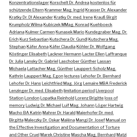
Konzentrationslager
Korschelt Dr. Andrea
kostenlos für
schützende Eltern
Krammer Mag. Ingrid
Krasser Dr. Alexander
Kratky Dr. DI Alexander
Kratky Dr. med. Irene
Krauß Birgit
Krumpholz Wilma
Kubiczek MMag. Konrad
Kuehboeck
Adriana
Kulmer Carmen
Kunasek Mario
Kundegraber Mag. Dr.
Erich
Kurz Sebastian
Kutschera Dr. Gundl
Kutschera Mag.
Stephan
Käfer Anna
Käfer Claudia
Köhler Dr. Wolfgang
Köstinger Elisabeth
Lackner Hermann
Lacter Ellen
Laffranque
Dr. Julia
Lansky Dr. Gabriel
Laschober Günther
Lassan
Michaela
Lattacher Mag. Günther
Lauppert-Scholz Mag.
Kathrin
Lauppert Mag. Egon
lectures
Lehofer Dr. Bernhard
Lehofer Dr. Hans
Leichtfried Mag. Jörg
Lemaire MBA Frederick
Lenzinger Dr. med. Elisabeth
limitation period
Liverpool
Station
London
Lopatka Reinhold
Lorenz Brigitte
loss of
memory
Ludwig Dr. Michael
Luif Mag. Johann
Löger Hartwig
Macho BA Katrin
Mahrer Dr. Harald
Maierhofer Dr. med.
Birgitta
Maleczky Dr. Oskar
Malèna
Mangi Dr. Josef
Manual on
the Effective Investigation and Documentation of Torture
and Other Cruel
Marek Christine
Mascha Mag. Bernhard
Matzi