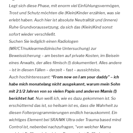
Legt sich diese Phase, mit enorm viel Einfühlungsvermögen,
Trost und Schutz möchten die (Klein)Kinder erzählen, was sie
erlebt haben. Auch hier ist absolute Neutralität und (innere)
Ruhe Grundvoraussetzung, da sich das (Klein)Kind sonst
sofort wieder verschließt.
Suchen Sie lediglich einen Radiologen
(MR/CT/nuklearmedizinische Untersuchung) zur
Beweissicherung – am besten auf private Kosten, im Beisein
eines Anwalts, der alles filmisch (!) dokumentiert. Alles andere
– ist in diesen Fällen – derzeit – fast – aussichtslos.
Auch hochinteressant:
“From now on I am your daddy” – ich
habe mich monatelang nicht ausgekannt, warum mein Sohn
mit 2 1/2 Jahren von so vielen Papis und anderen Mamis (!)
berichtet hat
. Nun weiß ich, wie es dazu gekommen ist. So
erschütternd das ist, so heilsam ist es, dass die Wahrheit zu
diesen Folterprogrammierungen endlich herauskommt. Ein
wichtiges Element bei SRA/MK Ultra oder Trauma based mind
Control ist, nebenbei nachzufragen, “von welcher Mama