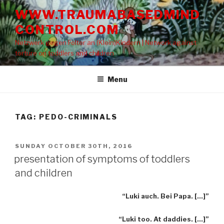
Skip
WWW.TRAUMABASEDMIND
to
CONTROL.COM
content
Netzwerk gegen Folter an (Klein)Kindern | Network against
torture on toddlers and children
Menu
TAG: PEDO-CRIMINALS
POSTED
SUNDAY OCTOBER 30TH, 2016
ON
presentation of symptoms of toddlers
and children
“Luki auch. Bei Papa. […]”
“Luki too. At daddies. […]”