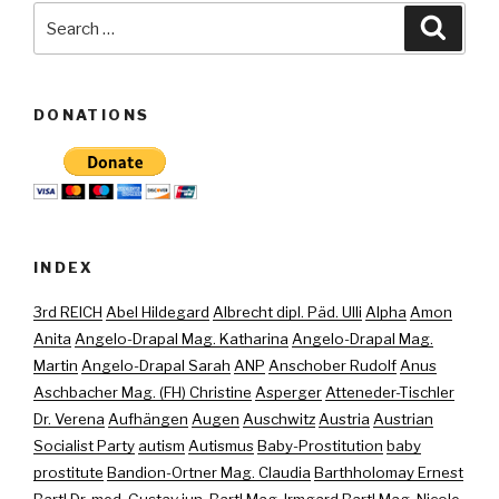
Search
Searc
for:
DONATIONS
INDEX
3rd REICH
Abel Hildegard
Albrecht dipl. Päd. Ulli
Alpha
Amon
Anita
Angelo-Drapal Mag. Katharina
Angelo-Drapal Mag.
Martin
Angelo-Drapal Sarah
ANP
Anschober Rudolf
Anus
Aschbacher Mag. (FH) Christine
Asperger
Atteneder-Tischler
Dr. Verena
Aufhängen
Augen
Auschwitz
Austria
Austrian
Socialist Party
autism
Autismus
Baby-Prostitution
baby
prostitute
Bandion-Ortner Mag. Claudia
Barthholomay Ernest