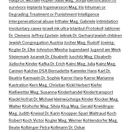
Häupl Dr. Michael
Höpler-Salat Mag. Sonja
Identification of
survivors
implants
Ingemarsson Mag. Iris
Inhuman or
Degrading Treatment or Punishment
Intelligence
intergenerational abuse
Inthaler Mag. Gabriele
intimidation
involuntary cases
israeli mk ultra
Istanbul-Protokoll
Jabloner
Dr. Clemens
Jeffrey Epstein
Jelinek Dr. Gerhard
jewish children
Jewish Congregation Austria
Jocher Mag. Rudolf
Joeinig-
Kogler Dr. Elke
Johnston Miesha
Jugendamt
Jugend am Werk
Steiermark
Juranek Dr. Elisabeth
Juschitz Mag. Elisabeth
Jüdische Kinder
Kafka Dr. Erich
Kainc Mag. Julia
Kainz Mag.
Carmen
Kalcher DSA Bernadette
Kammler Hans
Karl Dr.
Beatrix
Karmasin Dr. Sophie
Karrer Hans
Karrer Marianne
Kastration
Kern Mag. Christian
Kickl Herbert
Kiefer
Kießwetter Mag. Susanna
Kinderhandel
Kindertransport
Klackl Hofrat Dr. Michael
kleinwüchsige Kinder
Klocker Mag.
Walter
Kloihofer Mag. Silvia
Klug Mag. Gerald
Kneidinger
Mag. Judith
Kneissl Dr. Karin
Knopper-Spari Waltraud
Koch
Robert
Koch Victor
Kogler Mag. Werner
Kohlendorfer Mag.
Beate
Kolbinger Petra
Kollmann Dr. Oskar