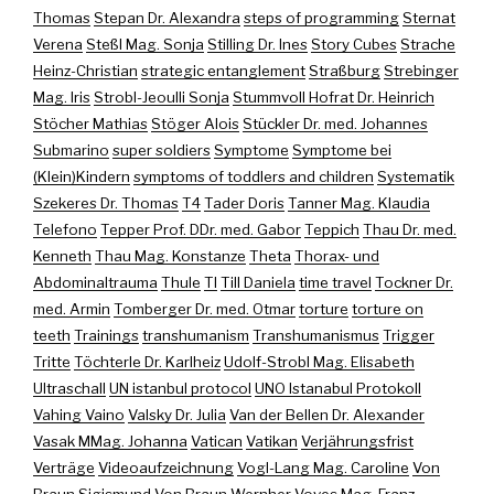
Thomas
Stepan Dr. Alexandra
steps of programming
Sternat
Verena
Steßl Mag. Sonja
Stilling Dr. Ines
Story Cubes
Strache
Heinz-Christian
strategic entanglement
Straßburg
Strebinger
Mag. Iris
Strobl-Jeoulli Sonja
Stummvoll Hofrat Dr. Heinrich
Stöcher Mathias
Stöger Alois
Stückler Dr. med. Johannes
Submarino
super soldiers
Symptome
Symptome bei
(Klein)Kindern
symptoms of toddlers and children
Systematik
Szekeres Dr. Thomas
T4
Tader Doris
Tanner Mag. Klaudia
Telefono
Tepper Prof. DDr. med. Gabor
Teppich
Thau Dr. med.
Kenneth
Thau Mag. Konstanze
Theta
Thorax- und
Abdominaltrauma
Thule
TI
Till Daniela
time travel
Tockner Dr.
med. Armin
Tomberger Dr. med. Otmar
torture
torture on
teeth
Trainings
transhumanism
Transhumanismus
Trigger
Tritte
Töchterle Dr. Karlheiz
Udolf-Strobl Mag. Elisabeth
Ultraschall
UN istanbul protocol
UNO Istanabul Protokoll
Vahing Vaino
Valsky Dr. Julia
Van der Bellen Dr. Alexander
Vasak MMag. Johanna
Vatican
Vatikan
Verjährungsfrist
Verträge
Videoaufzeichnung
Vogl-Lang Mag. Caroline
Von