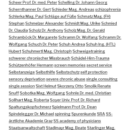
Scheer Prof. Dr. med. Peter
Schelling Dr. Johann Georg
Schernthanner Dr. Gert
Schieder Mag. Andreas
schizophrenia
Schlerka Mag. Paul
Schläge auf Füße
Schmatz Mag. (FH)
Stephan
Schmelzer Alexander
Schmidt Mag. Ulrike
Schmied
Dr. Claudia
Scholz Dr. Anthony
Scholz Mag. Dr. Gerald
Schramböck Dr. Margarete
Schramm Dr. Wolfang
Schramm Dr.
Wolfgang
Schuch Dr. Peter
Schuh Andrea
Schuh Ing. (HTL)
Hubert
Schuhmertl Mag. Christoph
Schweigetraining
schwerer chronischer Missbrauch
Schädel-Hirn-Trauma
Schützenhöfer Hermann
screen memories
secret service
Selbstanzeige
Selbsthilfe
Selbstschutz
self protection
sensory deprivation
severe chronic abuse
single consulting
single session
Sixt Helmut
Skorzeny Otto
Smolik Renate
Snuff
Sobotka Mag. Wolfgang
Sohnle Dr. med. Christian
Sollhart Mag. Roberta
Soyer Univ. Prof. Dr. Richard
Spaltungskopfschmerz
Spielmann Prof. Dr. Dean
Spindelegger Dr. Michael
spinning
Spurenkunde
SRA
SS-
ärztliche Akademie Graz
SS academy of physicians
Staatsanwaltschaft
Stadlmayr Mag. Beate
Starlinger Mag.