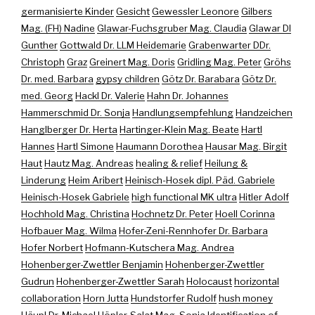
germanisierte Kinder
Gesicht
Gewessler Leonore
Gilbers
Mag. (FH) Nadine
Glawar-Fuchsgruber Mag. Claudia
Glawar DI
Gunther
Gottwald Dr. LLM Heidemarie
Grabenwarter DDr.
Christoph
Graz
Greinert Mag. Doris
Gridling Mag. Peter
Gröhs
Dr. med. Barbara
gypsy children
Götz Dr. Barabara
Götz Dr.
med. Georg
Hackl Dr. Valerie
Hahn Dr. Johannes
Hammerschmid Dr. Sonja
Handlungsempfehlung
Handzeichen
Hanglberger Dr. Herta
Hartinger-Klein Mag. Beate
Hartl
Hannes
Hartl Simone
Haumann Dorothea
Hausar Mag. Birgit
Haut
Hautz Mag. Andreas
healing & relief
Heilung &
Linderung
Heim Aribert
Heinisch-Hosek dipl. Päd. Gabriele
Heinisch-Hosek Gabriele
high functional MK ultra
Hitler Adolf
Hochhold Mag. Christina
Hochnetz Dr. Peter
Hoell Corinna
Hofbauer Mag. Wilma
Hofer-Zeni-Rennhofer Dr. Barbara
Hofer Norbert
Hofmann-Kutschera Mag. Andrea
Hohenberger-Zwettler Benjamin
Hohenberger-Zwettler
Gudrun
Hohenberger-Zwettler Sarah
Holocaust
horizontal
collaboration
Horn Jutta
Hundstorfer Rudolf
hush money