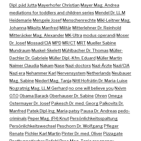
Dipl. päd Jutta
Mayerhofer Christian
Mayer Mag. Andrea
mediations for toddlers and children series
Mendel Dr. LL.M
Heidemarie
Mengele Josef
Menschenrechte
Mikl-Leitner Mag.
Johanna
Miksits Manfred
Militär
Mitterlehner Dr. Reinhold
Mitteräcker Mag. Alexander
MK-Ultra
modus operandi
Moser
Dr. Josef
Mossad/CIA
MPD
MR/CT
MRT
Mueller Sabine
Mundraum
Muskel-Skelett
Mühlbacher Dr. Thomas
Müller-
Dachler Dr. Gabriele
Müller Dipl.-Kfm. Eduard
Müller Martin
Naimer Claudia
Nakam
Nase
Nazi-doctors
Nazi-Ärzte
Nazi/CIA
Nazi era
Nehammer Karl
Nervensystem
Netherlands
Neubauer
Mag. Sabine
Niederl Mag. Tanja
Nittl Hofrätin Dr. Maria-Luise
Nogratnig Mag. LL.M Gerhard
no one will believe you
Nxivm
O.T.O
Obama Barack
Oberhauser Dr. Sabine
Ohren
Omega
Ostermayer Dr. Josef
Pakesch Dr. med. Georg
Palkovits Dr.
Manfred
Patek Dipl-Ing. Maria
patsy
Pausa Dr. Andreas
pedo-
criminals
Peper Mag. (FH) Knut
Persönlichkeitsspaltung
Persönlichkeitswechsel
Peschorn Dr. Wolfgang
Pfleger
Renate
Pichler Karl Martin
Pinter Dr. med. Oliver
Pizzagate